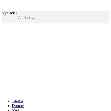
Preskočiť
na
obsah
Vyhľadať
Titulka
Domov
Svet