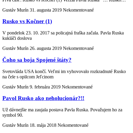
Gustáv Murín
31. augusta 2019
Nekomentované
Rusko vs Kočner (1)
V pondelok 23. 10. 2017 sa policajná fraška začala. Pavla Ruska
kukláči doslova
Gustáv Murín
26. augusta 2019
Nekomentované
Čoho sa boja Spojené štáty?
Svetovláda USA končí. Veľmi im vyhovovalo rozkradnuté Rusko
na čele s opilcom Jeľcinom
Gustáv Murín
9. februára 2019
Nekomentované
Pavol Rusko ako neholucionár?!!
Už dávnejšie ma zaujala postava Pavla Ruska. Považujem ho za
symbol 90.
Gustáv Murín
18. mája 2018
Nekomentované