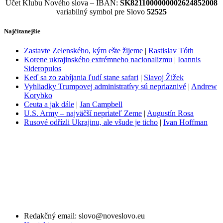
Účet Klubu Nového slova – IBAN:
SK8211000000002624852008
variabilný symbol pre Slovo
52525
Najčítanejšie
Zastavte Zelenského, kým ešte žijeme
|
Rastislav Tóth
Korene ukrajinského extrémneho nacionalizmu
|
Ioannis
Sideropulos
Keď sa zo zabíjania ľudí stane safari
|
Slavoj Žižek
Vyhliadky Trumpovej administratívy sú nepriaznivé
|
Andrew
Korybko
Ceuta a jak dále
|
Jan Campbell
U.S. Army – najväčší nepriateľ Zeme
|
Augustín Rosa
Rusové odřízli Ukrajinu, ale všude je ticho
|
Ivan Hoffman
Redakčný email: slovo@noveslovo.eu