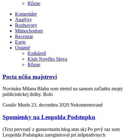
Rôzne
Komentáre
Analýzy
Rozhovory
Mimochodom
Recenzie
Eseje
Ostatné
Kniháreň
Klub Nového Slova
Rôzne
Pocta učňa majstrovi
Novinára Milana Blahu som stretol na samom začiatku mojej
publicistickej dráhy. Bolo
Gustáv Murín
23. decembra 2020
Nekomentované
Spomienky na Leopolda Podstupku
(Text prevzatý z gustavmurin.blog.sme.sk) Po prvý raz som
Leopolda Podstupku zaregistroval pri inšpiratívnych