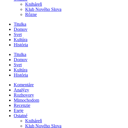
Kniháreň
Klub Nového Slova
Rôzne
Titulka
Domov
Svet
Kultúra
História
Titulka
Domov
Svet
Kultúra
História
Komentáre
Analýzy
Rozhovory
Mimochodom
Recenzie
Eseje
Ostatné
Kniháreň
Klub Nového Slova