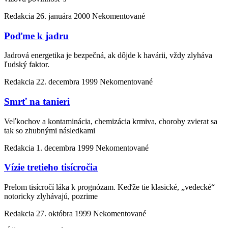
Redakcia
26. januára 2000
Nekomentované
Poďme k jadru
Jadrová energetika je bezpečná, ak dôjde k havárii, vždy zlyháva
ľudský faktor.
Redakcia
22. decembra 1999
Nekomentované
Smrť na tanieri
Veľkochov a kontaminácia, chemizácia krmiva, choroby zvierat sa
tak so zhubnými následkami
Redakcia
1. decembra 1999
Nekomentované
Vízie tretieho tisícročia
Prelom tisícročí láka k prognózam. Keďže tie klasické, „vedecké“
notoricky zlyhávajú, pozrime
Redakcia
27. októbra 1999
Nekomentované