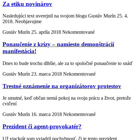
Za etiku novinárov
Nasledujúci text uverejnil na svojom blogu Gustáv Murín 25. 4.
2018. Neobjavujme
Gustáv Murín
25. apríla 2018
Nekomentované
Ponaučenie z krízy – namiesto demonštrácií
manifestácia!
Dnes to bude trochu dlhšie, ale za to spoločné ponaučenie to snáď
Gustáv Murín
23. marca 2018
Nekomentované
Trestné oznámenie na organizátorov protestov
Je smutné, keď občan nemá pokoj na svoju prácu a život, pretože
cvičení
Gustáv Murín
16. marca 2018
Nekomentované
Prezident či agent-provokatér?
Už viackrát som vyjadril pochybnosť, či je tento prezident