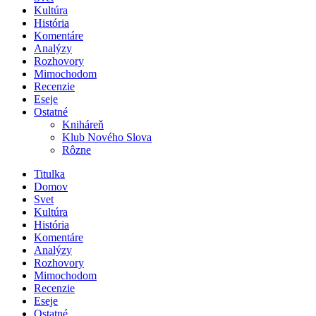
Kultúra
História
Komentáre
Analýzy
Rozhovory
Mimochodom
Recenzie
Eseje
Ostatné
Kniháreň
Klub Nového Slova
Rôzne
Titulka
Domov
Svet
Kultúra
História
Komentáre
Analýzy
Rozhovory
Mimochodom
Recenzie
Eseje
Ostatné