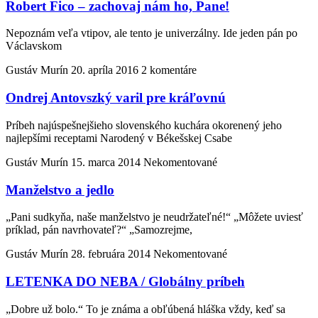
Robert Fico – zachovaj nám ho, Pane!
Nepoznám veľa vtipov, ale tento je univerzálny. Ide jeden pán po
Václavskom
Gustáv Murín
20. apríla 2016
2 komentáre
Ondrej Antovszký varil pre kráľovnú
Príbeh najúspešnejšieho slovenského kuchára okorenený jeho
najlepšími receptami Narodený v Békešskej Csabe
Gustáv Murín
15. marca 2014
Nekomentované
Manželstvo a jedlo
„Pani sudkyňa, naše manželstvo je neudržateľné!“ „Môžete uviesť
príklad, pán navrhovateľ?“ „Samozrejme,
Gustáv Murín
28. februára 2014
Nekomentované
LETENKA DO NEBA / Globálny príbeh
„Dobre už bolo.“ To je známa a obľúbená hláška vždy, keď sa