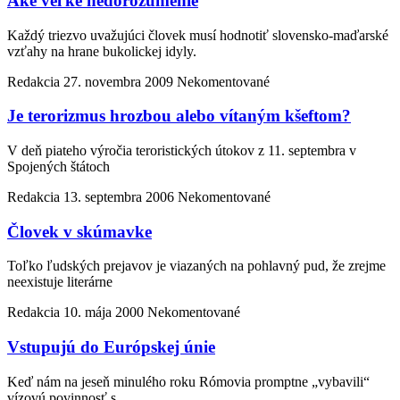
Aké veľké nedorozumenie
Každý triezvo uvažujúci človek musí hodnotiť slovensko-maďarské
vzťahy na hrane bukolickej idyly.
Redakcia
27. novembra 2009
Nekomentované
Je terorizmus hrozbou alebo vítaným kšeftom?
V deň piateho výročia teroristických útokov z 11. septembra v
Spojených štátoch
Redakcia
13. septembra 2006
Nekomentované
Človek v skúmavke
Toľko ľudských prejavov je viazaných na pohlavný pud, že zrejme
neexistuje literárne
Redakcia
10. mája 2000
Nekomentované
Vstupujú do Európskej únie
Keď nám na jeseň minulého roku Rómovia promptne „vybavili“
vízovú povinnosť s