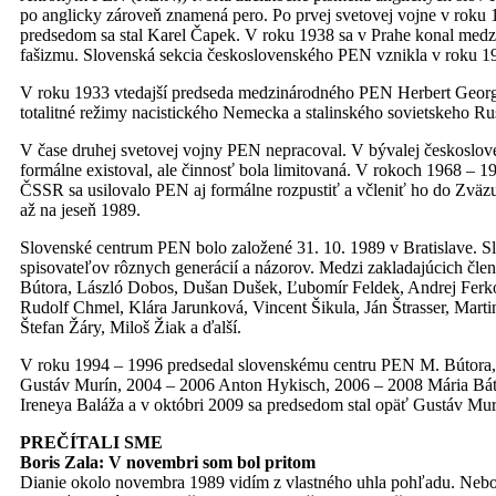
po anglicky zároveň znamená pero. Po prvej svetovej vojne v roku
predsedom sa stal Karel Čapek. V roku 1938 sa v Prahe konal med
fašizmu. Slovenská sekcia československého PEN vznikla v roku 1
V roku 1933 vtedajší predseda medzinárodného PEN Herbert Georg
totalitné režimy nacistického Nemecka a stalinského sovietskeho Ru
V čase druhej svetovej vojny PEN nepracoval. V bývalej českoslov
formálne existoval, ale činnosť bola limitovaná. V rokoch 1968 – 1
ČSSR sa usilovalo PEN aj formálne rozpustiť a včleniť ho do Zväz
až na jeseň 1989.
Slovenské centrum PEN bolo založené 31. 10. 1989 v Bratislave. 
spisovateľov rôznych generácií a názorov. Medzi zakladajúcich člen
Bútora, László Dobos, Dušan Dušek, Ľubomír Feldek, Andrej Ferko
Rudolf Chmel, Klára Jarunková, Vincent Šikula, Ján Štrasser, Marti
Štefan Žáry, Miloš Žiak a ďalší.
V roku 1994 – 1996 predsedal slovenskému centru PEN M. Bútora, 
Gustáv Murín, 2004 – 2006 Anton Hykisch, 2006 – 2008 Mária Báto
Ireneya Baláža a v októbri 2009 sa predsedom stal opäť Gustáv Mur
PREČÍTALI SME
Boris Zala: V novembri som bol pritom
Dianie okolo novembra 1989 vidím z vlastného uhla pohľadu. Nebo