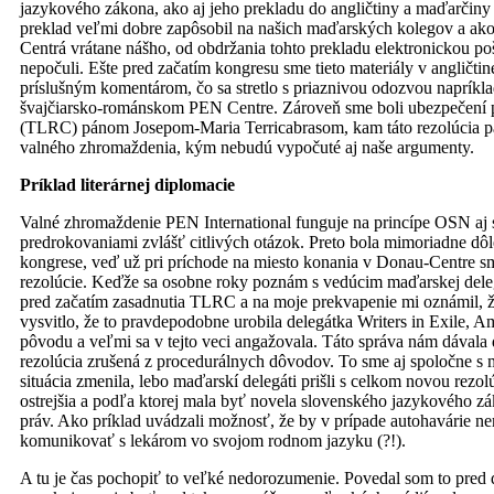
jazykového zákona, ako aj jeho prekladu do angličtiny a maďarči
preklad veľmi dobre zapôsobil na našich maďarských kolegov a ako 
Centrá vrátane nášho, od obdržania tohto prekladu elektronickou po
nepočuli. Ešte pred začatím kongresu sme tieto materiály v angličti
príslušným komentárom, čo sa stretlo s priaznivou odozvou napríkl
švajčiarsko-románskom PEN Centre. Zároveň sme boli ubezpečení p
(TLRC) pánom Josepom-Maria Terricabrasom, kam táto rezolúcia pat
valného zhromaždenia, kým nebudú vypočuté aj naše argumenty.
Príklad literárnej diplomacie
Valné zhromaždenie PEN International funguje na princípe OSN aj
predrokovaniami zvlášť citlivých otázok. Preto bola mimoriadne dôl
kongrese, veď už pri príchode na miesto konania v Donau-Centre sm
rezolúcie. Keďže sa osobne roky poznám s vedúcim maďarskej dele
pred začatím zasadnutia TLRC a na moje prekvapenie mi oznámil, že
vysvitlo, že to pravdepodobne urobila delegátka Writers in Exile,
pôvodu a veľmi sa v tejto veci angažovala. Táto správa nám dával
rezolúcia zrušená z procedurálnych dôvodov. To sme aj spoločne s 
situácia zmenila, lebo maďarskí delegáti prišli s celkom novou rezol
ostrejšia a podľa ktorej mala byť novela slovenského jazykového 
práv. Ako príklad uvádzali možnosť, že by v prípade autohavárie
komunikovať s lekárom vo svojom rodnom jazyku (?!).
A tu je čas pochopiť to veľké nedorozumenie. Povedal som to pred d