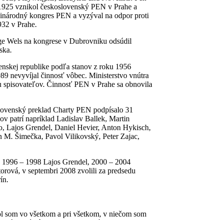
 1925 vznikol československý PEN v Prahe a
zinárodný kongres PEN a vyzýval na odpor proti
932 v Prahe.
e Wels na kongrese v Dubrovniku odsúdil
ska.
enskej republike podľa stanov z roku 1956
989 nevyvíjal činnosť vôbec. Ministerstvo vnútra
u spisovateľov. Činnosť PEN v Prahe sa obnovila
Slovenský preklad Charty PEN podpísalo 31
ov patrí napríklad Ladislav Ballek, Martin
, Lajos Grendel, Daniel Hevier, Anton Hykisch,
n M. Šimečka, Pavol Vilikovský, Peter Zajac,
1996 – 1998 La­jos Grendel, 2000 – 2004
rová, v septembri 2008 zvolili za predsedu
ín.
l som vo všetkom a pri všetkom, v niečom som