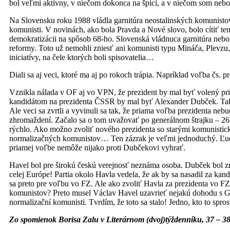
bol veľmi aktívny, v niečom dokonca na špici, a v niečom som nebo
Na Slovensku roku 1988 vládla garnitúra neostalinských komunistov: 
komunisti. V novinách, ako bola Pravda a Nové slovo, bolo cítiť te
demokratizácii na spôsob 68-ho. Slovenská vládnuca garnitúra neb
reformy. Toto už nemohli zniesť ani komunisti typu Mináča, Plev­zu,
iniciatívy, na čele ktorých boli spisovatelia…
Diali sa aj veci, ktoré ma aj po rokoch trápia. Napríklad voľba čs. 
Vznikla nálada v OF aj vo VPN, že prezident by mal byť volený pr
kandidátom na prezidenta ČSSR by mal byť Alexander Dubček. Takto
Ale veci sa zvrtli a vyvinuli sa tak, že priama voľba prezidenta neb
zhromaždení. Začalo sa o tom uvažovať po generálnom štrajku – 26.
rýchlo. Ako možno zvoliť nového prezidenta so starými komunistic
normalizačných komunistov… Ten zázrak je veľmi jednoduchý. Ľudia
priamej voľbe nemôže nijako proti Dubčekovi vyhrať.
Havel bol pre širokú českú verejnosť neznáma osoba. Dubček bol z
celej Európe! Partia okolo Havla vedela, že ak by sa nasadil za kan
sa preto pre voľbu vo FZ. Ale ako zvoliť Havla za prezidenta vo F
komunistov? Preto musel Václav Havel uzavrieť nejakú dohodu s 
normalizační komunisti. Tvrdím, že toto sa stalo! Jedno, kto to spr
Zo spomienok Borisa Zalu v Literárnom (dvoj)týždenníku, 37 – 3