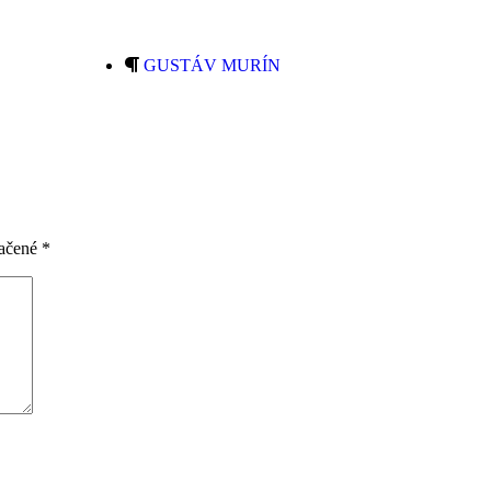
GUSTÁV MURÍN
načené
*