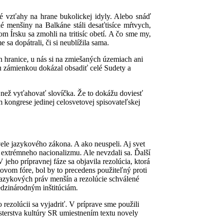
é vzťahy na hrane bukolickej idyly. Alebo snáď
é menšiny na Balkáne stáli desaťtisíce mŕtvych,
m Írsku sa zmohli na tritisíc obetí. A čo sme my,
sa dopátrali, či si neublížila sama.
ch hranice, u nás si na zmiešaných územiach ani
ou zámienkou dokázal obsadiť celé Sudety a
é než vyťahovať slovíčka. Že to dokážu doviesť
kongrese jedinej celosvetovej spisovateľskej
ele jazykového zákona. A ako neuspeli. Aj svet
 extrémneho nacionalizmu. Ale nevzdali sa. Ďalší
jeho prípravnej fáze sa objavila rezolúcia, ktorá
ovom fóre, bol by to precedens použiteľný proti
azykových práv menšín a rezolúcie schválené
zinárodným inštitúciám.
ezolúcii sa vyjadriť. V príprave sme použili
sterstva kultúry SR umiestnením textu novely