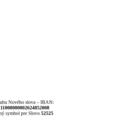
lubu Nového slova – IBAN:
11000000002624852008
lný symbol pre Slovo
52525