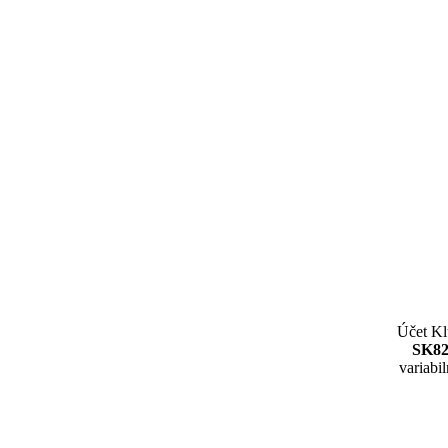
Účet K
SK82
variabi