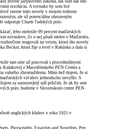
ej novele jazykového zákona, tak som tak isto
estnú rezolúciu. A rovnako by som bol
rafové znenie tejto novely v mojom rodnom
zrazeným, ale už poten­ciálne ohrozeným
e odporuje Charte ľudských práv.
ukázať, lebo nielenže 99 percent maďarských
cent novinárov, čo o nej písali nielen v Maďarsku,
ozhorčene reagovali na verziu, ktorú títo novely
ka Becker, ktorá žije a tvorí v Rakúsku a dala si
retože tam sme už pracovali s procedurálnymi
aty Kulakovej z Macedónskeho PEN Centra a
nia valného zhromaždenia. Mám tiež dojem, že si
ko-maďarských vzťahov jednoducho nevyšlo. S
žujem za samozrejmý náš prísľub, že ak by sme
ykových práv, budeme v Slovenskom centre PEN
spôsob anglických klubov v roku 1921 v
ets, Playwrights, Essayists and Novelists. Pen