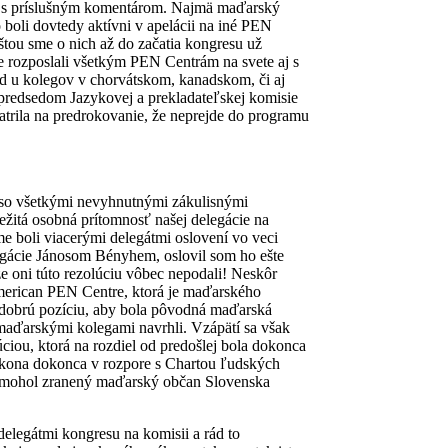
ny s príslušným komentárom. Najmä maďarský
boli dovtedy aktívni v apelácii na iné PEN
štou sme o nich až do začatia kongresu už
ne rozposlali všetkým PEN Centrám na svete aj s
ad u kolegov v chorvátskom, kanadskom, či aj
redsedom Jazykovej a prekladateľskej komisie
rila na predrokovanie, že neprejde do programu
 so všetkými nevyhnutnými zákulisnými
ežitá osobná prítomnosť našej delegácie na
e boli viacerými delegátmi oslovení vo veci
gácie Jánosom Bényhem, oslovil som ho ešte
 oni túto rezolúciu vôbec nepodali! Neskôr
 American PEN Centre, ktorá je maďarského
a dobrú pozíciu, aby bola pôvodná maďarská
maďarskými kolegami navrhli. Vzápätí sa však
úciou, ktorá na rozdiel od predošlej bola dokonca
zákona dokonca v rozpore s Chartou ľudských
 nemohol zranený maďarský občan Slovenska
elegátmi kongresu na komisii a rád to