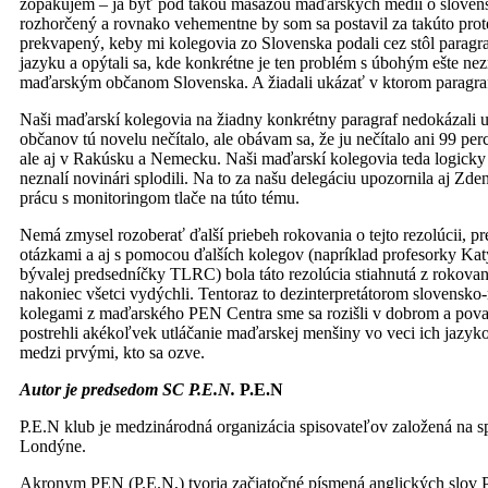
zopakujem – ja byť pod takou masážou maďarských médií o slovensk
rozhorčený a rovnako vehementne by som sa postavil za takúto prot
prekvapený, keby mi kolegovia zo Slovenska podali cez stôl parag
jazyku a opýtali sa, kde konkrétne je ten problém s úbohým ešte ne
maďarským občanom Slovenska. A žiadali ukázať v ktorom paragraf
Naši maďarskí kolegovia na žiadny konkrétny paragraf nedokázali 
občanov tú novelu nečítalo, ale obávam sa, že ju nečítalo ani 99 per
ale aj v Rakúsku a Nemecku. Naši maďarskí kolegovia teda logicky r
neznalí novinári splodili. Na to za našu delegáciu upozornila aj Zden
prácu s monitoringom tlače na túto tému.
Nemá zmysel rozoberať ďalší priebeh rokovania o tejto rezolúcii, p
otázkami a aj s pomocou ďalších kolegov (napríklad profesorky K
bývalej predsedníčky TLRC) bola táto rezolúcia stiahnutá z rokova
nakoniec všetci vydýchli. Tentoraz to dezinterpretátorom slovens
kolegami z maďarského PEN Centra sme sa rozišli v dobrom a pova
postrehli akékoľvek utláčanie maďarskej menšiny vo veci ich jaz
medzi prvými, kto sa ozve.
Autor je predsedom SC P.E.N.
P.E.N
P.E.N klub je medzinárodná organizácia spisovateľov založená na 
Londýne.
Akronym PEN (P.E.N,) tvoria začiatočné písmená anglických slov Po