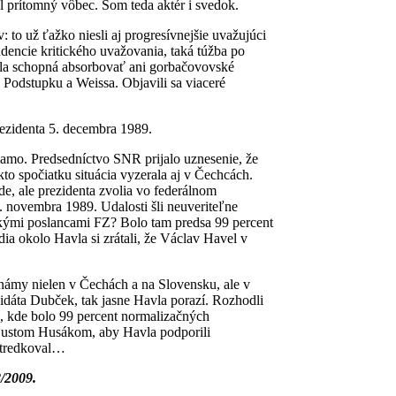
l prítomný vôbec. Som teda aktér i svedok.
to už ťažko niesli aj progresívnejšie uvažujúci
ndencie kritického uvažovania, taká túžba po
ola schopná absorbovať ani gorbačovovské
 Podstupku a Weissa. Objavili sa viaceré
prezidenta 5. decembra 1989.
iamo. Predsedníctvo SNR prijalo uznesenie, že
 spočiatku situácia vyzerala aj v Čechcách.
ude, ale prezidenta zvolia vo federálnom
 novembra 1989. Udalosti šli neuveriteľne
kými poslancami FZ? Bolo tam predsa 99 percent
 okolo Havla si zrátali, že Václav Havel v
námy nielen v Čechách a na Slovensku, ale v
didáta Dubček, tak jasne Havla porazí. Rozhodli
Z, kde bolo 99 percent normalizačných
Gustom Husákom, aby Havla podporili
ostredkoval…
8/2009.