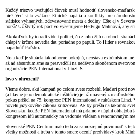
Každý triezvo uvažujúci človek musí hodnotiť slovensko-maďarsk
nie? Veď si to zvážme. Etnické napätia a konflikty pre národnostn
státisíce vyhnaných, zdevastované mestá a dediny. Ešte aj v Severno
horší? Už štvrtý rok poctivo vyšetrujeme Hedvigu Malinovú, aby sme 
Akokoľvek by to radi videli politici, čo z toho žijú na oboch straná
chlapi v krčme nevedia dať poriadne po papuli. To Hitler s rovnak
napadnúť Poľsko.
No a keď je situácia tak odporne pokojná, neostáva extrémistom in
až ad absurdum sme sa presvedčili na nedávno skončenom svetovom 
organizácie PEN International v Linzi.
S
lovo v ohrození?
Vieme dobre, akú kampaň po celom svete rozbehli Maďari proti nov
(a hlavne jeho demokratické inštitúcie) je už unavený z maďarského
pokus prišiel na 75. kongrese PEN International v rakúskom Linzi. V 
novelu jazykového zákona kritizovala. Ak by prešla na takomto svet
Slovensku, keďže PEN International má priamo v náplni obhajobu j
kongresom idú automaticky na vedomie vládam a renomovaným med
Slovenské PEN Centrum malo teda za samozrejmú povinnosť k tejto r
všetky možnosti a treba v tomto smere oceniť predvídavý krok Mini