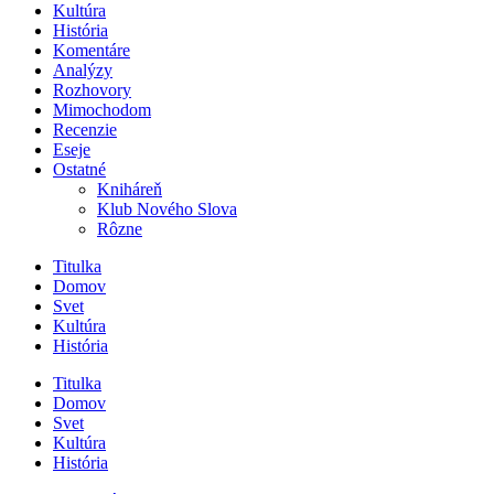
Kultúra
História
Komentáre
Analýzy
Rozhovory
Mimochodom
Recenzie
Eseje
Ostatné
Kniháreň
Klub Nového Slova
Rôzne
Titulka
Domov
Svet
Kultúra
História
Titulka
Domov
Svet
Kultúra
História