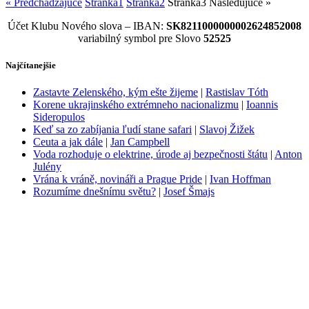
« Predchádzajúce
Stránka
1
Stránka
2
Stránka
3
Nasledujúce »
Účet Klubu Nového slova – IBAN:
SK8211000000002624852008
variabilný symbol pre Slovo
52525
Najčítanejšie
Zastavte Zelenského, kým ešte žijeme
|
Rastislav Tóth
Korene ukrajinského extrémneho nacionalizmu
|
Ioannis
Sideropulos
Keď sa zo zabíjania ľudí stane safari
|
Slavoj Žižek
Ceuta a jak dále
|
Jan Campbell
Voda rozhoduje o elektrine, úrode aj bezpečnosti štátu
|
Anton
Julény
Vrána k vráně, novináři a Prague Pride
|
Ivan Hoffman
Rozumíme dnešnímu světu?
|
Josef Šmajs