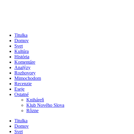
Titulka
Domov
Svet
Kultúra
História
Komentáre
Analýzy
Rozhovory
Mimochodom
Recenzie
Eseje
Ostatné
Kniháreň
Klub Nového Slova
Rôzne
Titulka
Domov
Svet