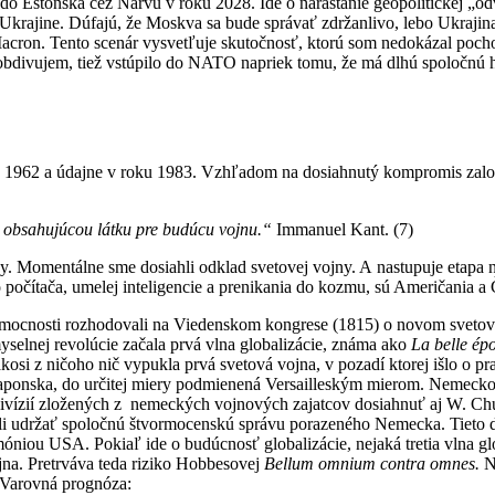
e do Estónska cez Narvu v roku 2028. Ide o narastanie geopolitickej „
 Ukrajine. Dúfajú, že Moskva sa bude správať zdržanlivo, lebo Ukrajina
acron. Tento scenár vysvetľuje skutočnosť, ktorú som nedokázal poc
l a obdivujem, tiež vstúpilo do NATO napriek tomu, že má dlhú spoločnú
oku 1962 a údajne v roku 1983. Vzhľadom na dosiahnutý kompromis za
ou obsahujúcou látku pre budúcu vojnu.“
Immanuel Kant. (7)
. Momentálne sme dosiahli odklad svetovej vojny. A nastupuje etapa no
o počítača, umelej inteligencie a prenikania do kozmu, sú Američania
 mocnosti rozhodovali na Viedenskom kongrese (1815) o novom svetovo
yselnej revolúcie začala prvá vlna globalizácie, známa ako
La belle ép
osi z ničoho nič vypukla prvá svetová vojna, v pozadí ktorej išlo o pra
 Japonska, do určitej miery podmienená Versailleským mierom. Nemecko
 divízií zložených z nemeckých vojnových zajatcov dosiahnuť aj W. Ch
ali udržať spoločnú štvormocenskú správu porazeného Nemecka. Tieto 
óniou USA. Pokiaľ ide o budúcnosť globalizácie, nejaká tretia vlna gl
jna. Pretrváva teda riziko Hobbesovej
Bellum omnium contra omnes.
N
 Varovná prognóza: