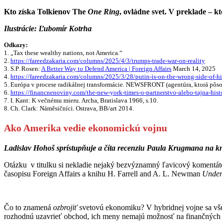
Kto získa Tolkienov The
One Ring
, ovládne svet. V preklade – 
Ilustrácie: Ľubomír Kotrha
Odkazy:
1. „Tax these wealthy nations, not America.“
2.
https://fareedzakaria.com/columns/2025/4/3/trumps-trade-war-on-reality
3. S.P. Rosen:
A Better Way to Defend America | Foreign Affairs
March 14, 2025
4.
https://fareedzakaria.com/columns/2025/3/28/putin-is-on-the-wrong-side-of-his
5. Európa v procese radikálnej transformácie. NEWSFRONT (agentúra, ktorá pôsob
6.
https://financnenoviny.com/the-new-york-times-o-partnerstvo-alebo-tajna-hist
7. I. Kant: K večnému mieru. Archa, Bratislava 1966, s.10.
8. Ch. Clark: Náměsičníci. Ostrava, BB/art 2014.
Ako Amerika vedie ekonomickú vojnu
Ladislav Hohoš
sprístupňuje a číta recenziu Paula Krugmana na 
Otázku v titulku si nekladie nejaký bezvýznamný ľavicový komentát
časopisu Foreign Affairs a knihu H. Farrell and A. L. Newman
Under
Čo to znamená
ozbrojiť
svetovú ekonomiku? V hybridnej vojne sa všet
rozhodnú uzavrieť obchod, ich meny nemajú možnosť na finančných t