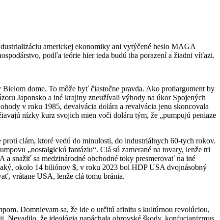
industrializáciu americkej ekonomiky ani vytýčené heslo MAGA
podárstvo, podľa teórie hier teda budú iba porazení a žiadni víťazi.
y v Bielom dome. To môže byť čiastočne pravda. Ako protiargument by
ázoru Japonsko a iné krajiny zneužívali výhody na úkor Spojených
 dohody v roku 1985, devalvácia dolára a revalvácia jenu skoncovala
avajú nízky kurz svojich mien voči doláru tým, že „pumpujú peniaze
proti clám, ktoré vedú do minulosti, do industriálnych 60-tych rokov.
mpovu „nostalgickú fantáziu“. Clá sú zamerané na tovary, lenže tri
SA a snažiť sa medzinárodné obchodné toky presmerovať na iné
vnaký, okolo 14 biliónov $, v roku 2023 bol HDP USA dvojnásobný
vať, vrátane USA, lenže clá tomu bránia.
m. Domnievam sa, že ide o určitú afinitu s kultúrnou revolúciou,
ii. Nevadilo, že ideológia napáchala obrovské škody, konfucianizmus