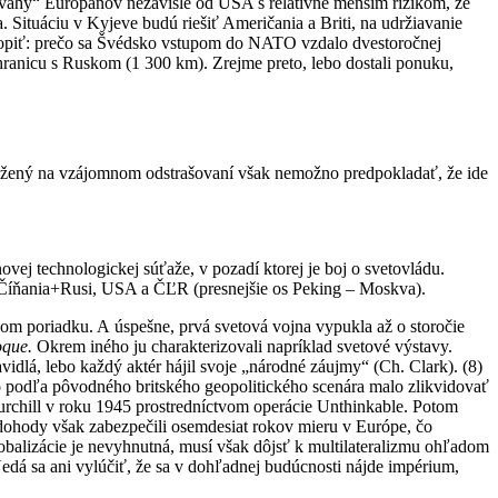
odvahy“ Európanov nezávisle od USA s relatívne menším rizikom, že
. Situáciu v Kyjeve budú riešiť Američania a Briti, na udržiavanie
hopiť: prečo sa Švédsko vstupom do NATO vzdalo dvestoročnej
 hranicu s Ruskom (1 300 km). Zrejme preto, lebo dostali ponuku,
ložený na vzájomnom odstrašovaní však nemožno predpokladať, že ide
vej technologickej súťaže, v pozadí ktorej je boj o svetovládu.
 a Číňania+Rusi, USA a ČĽR (presnejšie os Peking – Moskva).
m poriadku. A úspešne, prvá svetová vojna vypukla až o storočie
oque.
Okrem iného ju charakterizovali napríklad svetové výstavy.
vidlá, lebo každý aktér hájil svoje „národné záujmy“ (Ch. Clark). (8)
 podľa pôvodného britského geopolitického scenára malo zlikvidovať
urchill v roku 1945 prostredníctvom operácie Unthinkable. Potom
dohody však zabezpečili osemdesiat rokov mieru v Európe, čo
obalizácie je nevyhnutná, musí však dôjsť k multilateralizmu ohľadom
edá sa ani vylúčiť, že sa v dohľadnej budúcnosti nájde impérium,