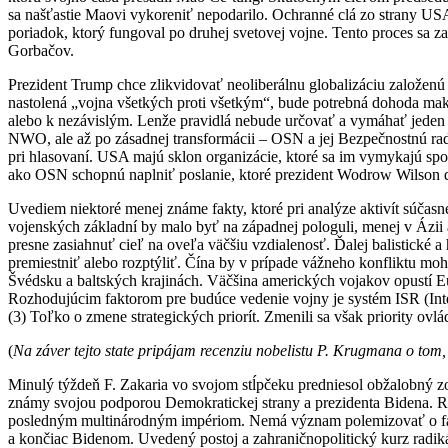
sa našťastie Maovi vykoreniť nepodarilo. Ochranné clá zo strany USA 
poriadok, ktorý fungoval po druhej svetovej vojne. Tento proces sa 
Gorbačov.
Prezident Trump chce zlikvidovať neoliberálnu globalizáciu založen
nastolená „vojna všetkých proti všetkým“, bude potrebná dohoda mak
alebo k nezávislým. Lenže pravidlá nebude určovať a vymáhať jeden 
NWO, ale až po zásadnej transformácii – OSN a jej Bezpečnostnú ra
pri hlasovaní. USA majú sklon organizácie, ktoré sa im vymykajú spo
ako OSN schopnú naplniť poslanie, ktoré prezident Wodrow Wilson d
Uvediem niektoré menej známe fakty, ktoré pri analýze aktivít súčasne
vojenských základní by malo byť na západnej pologuli, menej v Ázii 
presne zasiahnuť cieľ na oveľa väčšiu vzdialenosť. Ďalej balistické 
premiestniť alebo rozptýliť. Čína by v prípade vážneho konfliktu moh
Švédsku a baltských krajinách. Väčšina amerických vojakov opustí Eu
Rozhodujúcim faktorom pre budúce vedenie vojny je systém ISR (Intel
(3) Toľko o zmene strategických priorít. Zmenili sa však priority o
(
Na záver tejto state pripájam recenziu nobelistu P. Krugmana o tom
Minulý týždeň F. Zakaria vo svojom stĺpčeku predniesol obžalobný zoz
známy svojou podporou Demokratickej strany a prezidenta Bidena. Ru
posledným multinárodným impériom. Nemá význam polemizovať o fakt
a končiac Bidenom. Uvedený postoj a zahraničnopolitický kurz radi