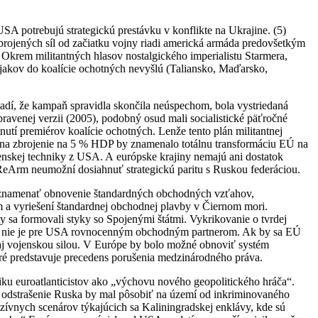
USA potrebujú strategickú prestávku v konflikte na Ukrajine. (5)
rojených síl od začiatku vojny riadi americká armáda predovšetkým
 Okrem militantných hlasov nostalgického imperialistu Starmera,
ojakov do koalície ochotných nevyšlú (Taliansko, Maďarsko,
vadí, že kampaň spravidla skončila neúspechom, bola vystriedaná
ravenej verzii (2005), podobný osud mali socialistické päťročné
nutí premiérov koalície ochotných. Lenže tento plán militantnej
 na zbrojenie na 5 % HDP by znamenalo totálnu transformáciu EÚ na
nskej techniky z USA. A európske krajiny nemajú ani dostatok
ReArm neumožní dosiahnuť strategickú paritu s Ruskou federáciou.
e znamenať obnovenie štandardných obchodných vzťahov,
 a vyriešení štandardnej obchodnej plavby v Čiernom mori.
a formovali styky so Spojenými štátmi. Vykrikovanie o tvrdej
 EÚ nie je pre USA rovnocenným obchodným partnerom. Ak by sa EÚ
aj vojenskou silou. V Európe by bolo možné obnoviť systém
oré predstavuje precedens porušenia medzinárodného práva.
iku euroatlanticistov ako „výchovu nového geopolitického hráča“.
 odstrašenie Ruska by mal pôsobiť na území od inkriminovaného
zívnych scenárov týkajúcich sa Kaliningradskej enklávy, kde sú