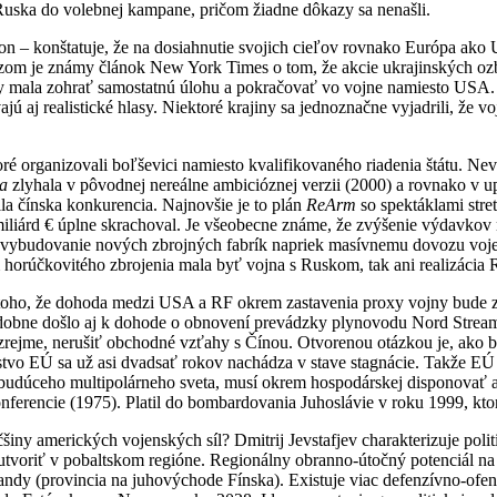
uska do volebnej kampane, pričom žiadne dôkazy sa nenašli.
 on – konštatuje, že na dosiahnutie svojich cieľov rovnako Európa ako 
zom je známy článok New York Times o tom, že akcie ukrajinských ozb
Ú by mala zohrať samostatnú úlohu a pokračovať vo vojne namiesto USA.
aj realistické hlasy. Niektoré krajiny sa jednoznačne vyjadrili, že v
é organizovali boľševici namiesto kvalifikovaného riadenia štátu. Ne
ia
zlyhala v pôvodnej nereálne ambicióznej verzii (2000) a rovnako v up
la čínska konkurencia. Najnovšie je to plán
ReArm
so spektáklami stret
iliárd € úplne skrachoval. Je všeobecne známe, že zvýšenie výdavkov
e vybudovanie nových zbrojných fabrík napriek masívnemu dovozu voje
horúčkovitého zbrojenia mala byť vojna s Ruskom, tak ani realizácia 
z toho, že dohoda medzi USA a RF okrem zastavenia proxy vojny bud
odobne došlo aj k dohode o obnovení prevádzky plynovodu Nord Stream
e, nerušiť obchodné vzťahy s Čínou. Otvorenou otázkou je, ako by s
rstvo EÚ sa už asi dvadsať rokov nachádza v stave stagnácie. Takže
budúceho multipolárneho sveta, musí okrem hospodárskej disponovať 
onferencie (1975). Platil do bombardovania Juhoslávie v roku 1999, kt
ny amerických vojenských síl? Dmitrij Jevstafjev charakterizuje polit
tvoriť v pobaltskom regióne. Regionálny obranno-útočný potenciál na
ndy (provincia na juhovýchode Fínska). Existuje viac defenzívno-ofen