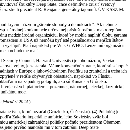
kvidovať štruktúry Deep State, chce definitívne zrušiť svetový
vý raz stretli prezident R. Reagan a generálny tajomník ÚV KSSZ M.
– pod krycím názvom „šírenie slobody a demokracie“. Ak nebude
esp. národnej konkurencie určovanej príslušnosťou k makroregiónu
ednu medzinárodnú organizáciu, ktorá by mohla naplniť úlohu garanta
hromaždení si USA už nemôžu byť isté poslušnosťou menších štátov
nich vystúpiť. Platí napríklad pre WTO i WHO. Lenže inú organizáciu
áme a nebudeme mať.
l Security Council, Harvard University) je toho názoru, že viac
vetovej vojny, je zastaralá. Máme konvenčné zbrane, ktoré sú schopné
ladniach v Európe a juhovýchodnom Pacifiku sú zraniteľní a treba ich
zptýlené v redšie obývaných oblastiach, napríklad vo Fínsku,
 oblasťami na západnej pologuli, ako sú Kanada a Grónsko.
ch vojenských platforiem – pozemnej, námornej, leteckej, kozmickej.
i unikátnu moc.
o februári 2024.
)
tane tých, ktoré nezačal (Gruzínsko, Čečensko). (4) Politológ je
podľa Zakariu imperiálne ambície, lebo Sovietsky zväz bol
íniou americkej zahraničnej politiky počnúc prezidentom Obamom
as jeho prvého mandátu mu v tom zabránil Deep State