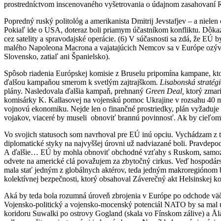
prostredníctvom inscenovaného vyšetrovania o údajnom zasahovaní R
Popredný ruský politológ a amerikanista Dmitrij Jevstafjev – a nielen
Pokiaľ ide o USA, doteraz boli priamym účastníkom konfliktu. Dôka
cez satelity a spravodajské operácie. (6) V súčasnosti sa zdá, že E
malého Napoleona Macrona a vajatajúcich Nemcov sa v Európe ozývajú 
Slovensko, zatiaľ ani Španielsko).
Spôsob riadenia Európskej komisie z Bruselu pripomína kampane, ktor
ďalšou kampaňou smerom k svetlým zajtrajškom.
Lisabonská stratég
plány. Nasledovala ďalšia kampaň, prehnaný
Green Deal,
ktorý zmari
komisárky K. Kallasovej na vojenskú pomoc Ukrajine v rozsahu 40 m
vojnovú ekonomiku. Nejde len o finančné prostriedky, plán vyžaduj
vojakov, viaceré by museli obnoviť brannú povinnosť. Ak by cieľom 
Vo svojich statusoch som navrhoval pre EÚ inú opciu. Vychádzam 
diplomatické styky na najvyššej úrovni už nadviazané boli. Pravdep
A ďalšie… EÚ by mohla obnoviť obchodné vzťahy s Ruskom, samozrejm
odvete na americké clá považujem za zbytočný cirkus. Veď hospodá
mala stať jedným z globálnych aktérov, teda jedným makroregiónom 
kolektívnej bezpečnosti, ktorý obsahoval Záverečný akt Helsinskej k
Aká by teda bola rozumná úroveň zbrojenia v Európe po odchode väčši
Vojensko-politický a vojensko-mocenský potenciál NATO by sa mal u
koridoru Suwalki po ostrovy Gogland (skala vo Fínskom zálive) a Åla