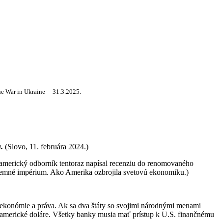
the War in Ukraine 31.3.2025.
.
(Slovo, 11. februára 2024.)
americký odborník tentoraz napísal recenziu do renomovaného
emné impérium. Ako Amerika ozbrojila svetovú ekonomiku.)
 ekonómie a práva. Ak sa dva štáty so svojimi národnými menami
americké doláre. Všetky banky musia mať prístup k U.S. finančnému