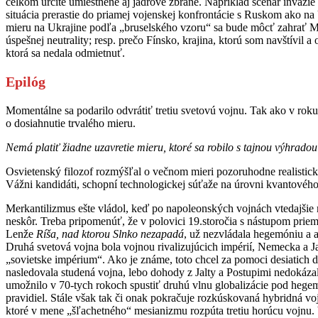
celkom určite umiestnené aj jadrové zbrane. Napríklad scenár invázi
situácia prerastie do priamej vojenskej konfrontácie s Ruskom ako na
mieru na Ukrajine podľa „bruselského vzoru“ sa bude môcť zahrať M
úspešnej neutrality; resp. prečo Fínsko, krajina, ktorú som navštívi
ktorá sa nedala odmietnuť.
Epilóg
Momentálne sa podarilo odvrátiť tretiu svetovú vojnu. Tak ako v r
o dosiahnutie trvalého mieru.
Nemá platiť žiadne uzavretie mieru, ktoré sa robilo s tajnou výhrad
Osvietenský filozof rozmýšľal o večnom mieri pozoruhodne realisticky
Vážni kandidáti, schopní technologickej súťaže na úrovni kvantovéh
Merkantilizmus ešte vládol, keď po napoleonských vojnách vtedajšie
neskôr. Treba pripomenúť, že v polovici 19.storočia s nástupom priem
Lenže
Ríša, nad ktorou Slnko nezapadá
, už nezvládala hegemóniu a ak
Druhá svetová vojna bola vojnou rivalizujúcich impérií, Nemecka a
„sovietske impérium“. Ako je známe, toto chcel za pomoci desiatich
nasledovala studená vojna, lebo dohody z Jalty a Postupimi nedokáz
umožnilo v 70-tych rokoch spustiť druhú vlnu globalizácie pod hegem
pravidiel. Stále však tak či onak pokračuje rozkúskovaná hybridná vo
ktoré v mene „šľachetného“ mesianizmu rozpúta tretiu horúcu vojnu.