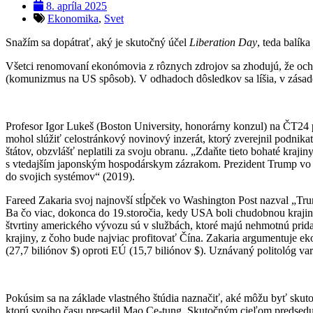
8. apríla 2025
Ekonomika
,
Svet
Snažím sa dopátrať, aký je skutočný účel
Liberation Day
, teda balíka
Všetci renomovaní ekonómovia z rôznych zdrojov sa zhodujú, že ochr
(komunizmus na US spôsob). V odhadoch dôsledkov sa líšia, v zásade 
Profesor Igor Lukeš (Boston University, honorárny konzul) na ČT24 
mohol slúžiť celostránkový novinový inzerát, ktorý zverejnil podni
štátov, obzvlášť neplatili za svoju obranu. „Zdaňte tieto bohaté kraj
s vtedajším japonským hospodárskym zázrakom. Prezident Trump vo s
do svojich systémov“ (2019).
Fareed Zakaria svoj najnovší stĺpček vo Washington Post nazval „Trum
Ba čo viac, dokonca do 19.storočia, kedy USA boli chudobnou krajino
štvrtiny amerického vývozu sú v službách, ktoré majú nehmotnú prid
krajiny, z čoho bude najviac profitovať Čína. Zakaria argumentuj
(27,7 biliónov $) oproti EÚ (15,7 biliónov $). Uznávaný politológ va
Pokúsim sa na základe vlastného štúdia naznačiť, aké môžu byť sku
ktorú svojho času presadil Mao Ce-tung. Skutočným cieľom predsedu 