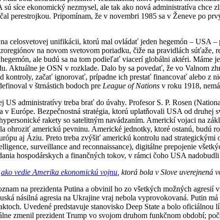
sú síce ekonomický nezmysel, ale tak ako nová administratíva chce zli
začal perestrojkou. Pripomínam, že v novembri 1985 sa v Ženeve po pr
ú na celosvetovej unifikácii, ktorú mal ovládať jeden hegemón – USA 
roregiónov na novom svetovom poriadku, čiže na pravidlách súťaže, r
hegemón, ale budú sa na tom podieľať viacerí globálni aktéri. Máme j
du. Aktuálne je OSN v rozklade. Dalo by sa povedať, že vo Valnom z
d kontroly, začať ignorovať, prípadne ich prestať financovať alebo z 
efinoval v štrnástich bodoch pre
League of Nations
v roku 1918, nem
j US administratívy treba brať do úvahy. Profesor S. P. Rosen (Nationa
a v Európe. Bezpečnostná stratégia, ktorú uplatňovali USA od druhej s
a hypersonické rakety so satelitným navádzaním. Americkí vojaci na zák
la ohroziť americkú pevninu. Americké jednotky, ktoré ostanú, budú ro
rópu aj Áziu. Preto treba zvýšiť americkú kontrolu nad strategickými
ligence, surveillance and reconnaissance), digitálne prepojenie všetký
vládania hospodárskych a finančných tokov, v rámci čoho USA nadobudl
,
ako vedie Amerika ekonomickú vojnu
, ktorá bola v Slove uverejnená v
nam na prezidenta Putina a obvinil ho zo všetkých možných agresií vrá
ská násilná agresia na Ukrajine vraj nebola vyprovokovaná. Putin má 
och. Uvedené predstavuje stanovisko Deep State a bolo oficiálnou l
kálne zmenil prezident Trump vo svojom druhom funkčnom období; poč