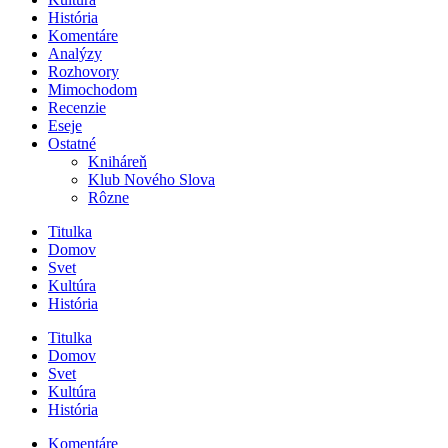
História
Komentáre
Analýzy
Rozhovory
Mimochodom
Recenzie
Eseje
Ostatné
Kniháreň
Klub Nového Slova
Rôzne
Titulka
Domov
Svet
Kultúra
História
Titulka
Domov
Svet
Kultúra
História
Komentáre