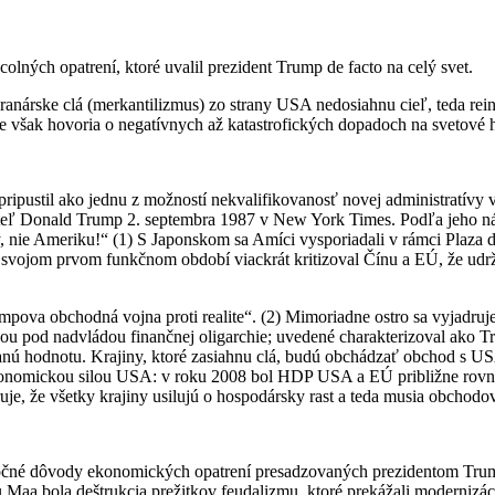
 colných opatrení, ktoré uvalil prezident Trump de facto na celý svet.
anárske clá (merkantilizmus) zo strany USA nedosiahnu cieľ, teda re
však hovoria o negatívnych až katastrofických dopadoch na svetové hos
pripustil ako jednu z možností nekvalifikovanosť novej administratív
kateľ Donald Trump 2. septembra 1987 v New York Times. Podľa jeho n
iny, nie Ameriku!“ (1) S Japonskom sa Amíci vysporiadali v rámci Plaza
vojom prvom funkčnom období viackrát kritizoval Čínu a EÚ, že udrži
pova obchodná vojna proti realite“. (2) Mimoriadne ostro sa vyjadruje 
u pod nadvládou finančnej oligarchie; uvedené charakterizoval ako Tru
anú hodnotu. Krajiny, ktoré zasiahnu clá, budú obchádzať obchod s U
e ekonomickou silou USA: v roku 2008 bol HDP USA a EÚ približne ro
ruje, že všetky krajiny usilujú o hospodársky rast a teda musia obchodo
točné dôvody ekonomických opatrení presadzovaných prezidentom Trumpo
Maa bola deštrukcia prežitkov feudalizmu, ktoré prekážali modernizác