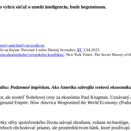
kto vyhrá súťaž o umelú inteligenciu, bude hegemónom.
tory-and-lately-so-is-the-us
í na Kryme. Prevzaté z webu Dmitrij Jevstafiev,
RT
. 2.04.2025.
oria-ukrajinskeho-vojenskeho-konfliktu/
; New York Times: The Secret History of 
knihu: Podzemné impérium. Ako Amerika ozbrojila svetovú ekonomiku
or, ale nositeľ Nobelovej ceny za ekonómiu Paul Krugman. Uznávaný 
ground Empire. How America Weaponized the World Economy.
(Podz
ky sféry spoločenského života stávajú zbraňami, vrátane technológie,
rhoch obchodovať priamo, ale prostredníctvom bánk, ktoré používajú 