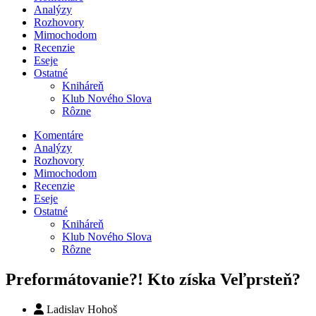
Analýzy
Rozhovory
Mimochodom
Recenzie
Eseje
Ostatné
Kniháreň
Klub Nového Slova
Rôzne
Komentáre
Analýzy
Rozhovory
Mimochodom
Recenzie
Eseje
Ostatné
Kniháreň
Klub Nového Slova
Rôzne
Preformátovanie?! Kto získa Veľprsteň?
Ladislav Hohoš