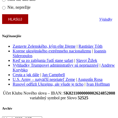
Nie, neprežije
Výsledky
Najčítanejšie
Zastavte Zelenského, kým ešte žijeme
|
Rastislav Tóth
Korene ukrajinského extrémneho nacionalizmu
|
Ioannis
Sideropulos
Keď sa zo zabíjania ľudí stane safari
|
Slavoj Žižek
Vyhliadky Trumpovej administratívy sú nepriaznivé
|
Andrew
Korybko
Ceuta a jak dále
|
Jan Campbell
U.S. Army – najväčší nepriateľ Zeme
|
Augustín Rosa
Rusové odřízli Ukrajinu, ale všude je ticho
|
Ivan Hoffman
Účet Klubu Nového slova – IBAN:
SK8211000000002624852008
variabilný symbol pre Slovo
52525
Archív