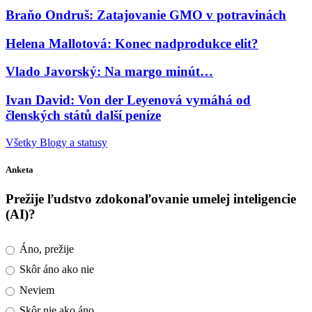
Braňo Ondruš: Zatajovanie GMO v potravinách
Helena Mallotová: Konec nadprodukce elit?
Vlado Javorský: Na margo minút…
Ivan David: Von der Leyenová vymáhá od
členských států další peníze
Všetky Blogy a statusy
Anketa
Prežije ľudstvo zdokonaľovanie umelej inteligencie
(AI)?
Áno, prežije
Skôr áno ako nie
Neviem
Skôr nie ako áno