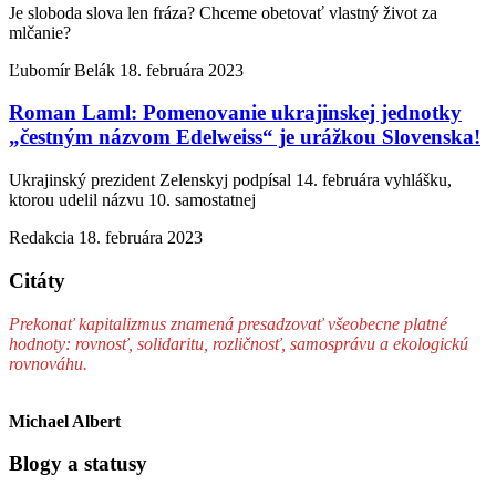
Je sloboda slova len fráza? Chceme obetovať vlastný život za
mlčanie?
Ľubomír Belák
18. februára 2023
Roman Laml: Pomenovanie ukrajinskej jednotky
„čestným názvom Edelweiss“ je urážkou Slovenska!
Ukrajinský prezident Zelenskyj podpísal 14. februára vyhlášku,
ktorou udelil názvu 10. samostatnej
Redakcia
18. februára 2023
Citáty
Prekonať kapitalizmus znamená presadzovať všeobecne platné
hodnoty: rovnosť, solidaritu, rozličnosť, samosprávu a ekologickú
rovnováhu.
Michael Albert
Blogy a statusy