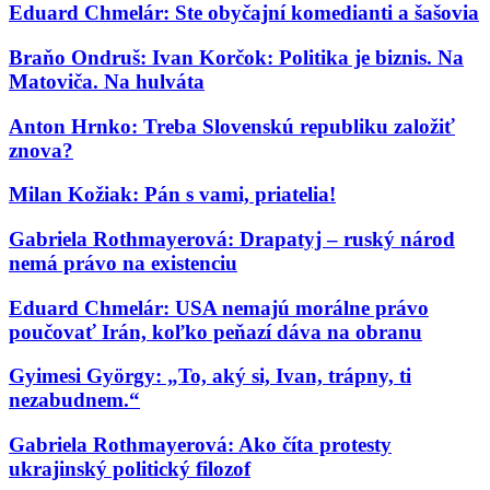
Eduard Chmelár: Ste obyčajní komedianti a šašovia
Braňo Ondruš: Ivan Korčok: Politika je biznis. Na
Matoviča. Na hulváta
Anton Hrnko: Treba Slovenskú republiku založiť
znova?
Milan Kožiak: Pán s vami, priatelia!
Gabriela Rothmayerová: Drapatyj – ruský národ
nemá právo na existenciu
Eduard Chmelár: USA nemajú morálne právo
poučovať Irán, koľko peňazí dáva na obranu
Gyimesi György: „To, aký si, Ivan, trápny, ti
nezabudnem.“
Gabriela Rothmayerová: Ako číta protesty
ukrajinský politický filozof