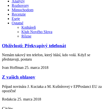
Analýzy
Rozhovory
Mimochodom
Recenzie
Eseje
Ostatné
Kniháreň
Klub Nového Slova
Rôzne
Obživlosti: Překvapivý telefonát
Nemám takový ten telefon, který hlásí, kdo volá. Když se
představuji, postaru
Ivan Hoffman
25. marca 2018
Z vašich ohlasov
Prípad novinára J. Kuciaka a M. Kušnírovej v EPPoslanci EU za
opozičné
Redakcia
25. marca 2018
Citáty