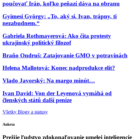
poučovať Irán, koľko peňazí dáva na obranu
Gyimesi György: „To, aký si, Ivan, trápny, ti
nezabudnem.“
Gabriela Rothmayerová: Ako číta protesty
ukrajinský politický filozof
Braňo Ondruš: Zatajovanie GMO v potravinách
Helena Mallotová: Konec nadprodukce elit?
Vlado Javorský: Na margo minút…
Ivan David: Von der Leyenová vymáhá od
členských států další peníze
Všetky Blogy a statusy
Anketa
Prežije ľudstvo zdokonaľovanie umelej inteligencie