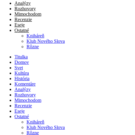
Analýzy
Rozhovory
Mimochodom
Recenzie
Eseje
Ostatné
Kniháreň
Klub Nového Slova
Rôzne
Titulka
Domov
Svet
Kultúra
História
Komentáre
Analýzy
Rozhovory
Mimochodom
Recenzie
Eseje
Ostatné
Kniháreň
Klub Nového Slova
Rôzne