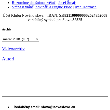
Rozumíme dnešnímu světu?
|
Josef Šmajs
Vrána k vráně, novináři a Prague Pride
|
Ivan Hoffman
Účet Klubu Nového slova – IBAN:
SK8211000000002624852008
variabilný symbol pre Slovo
52525
Archív
Archív
Videoarchív
Autori
Redakčný email: slovo@noveslovo.eu