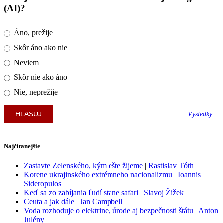
(AI)?
Áno, prežije
Skôr áno ako nie
Neviem
Skôr nie ako áno
Nie, neprežije
Výsledky
Najčítanejšie
Zastavte Zelenského, kým ešte žijeme
|
Rastislav Tóth
Korene ukrajinského extrémneho nacionalizmu
|
Ioannis
Sideropulos
Keď sa zo zabíjania ľudí stane safari
|
Slavoj Žižek
Ceuta a jak dále
|
Jan Campbell
Voda rozhoduje o elektrine, úrode aj bezpečnosti štátu
|
Anton
Julény