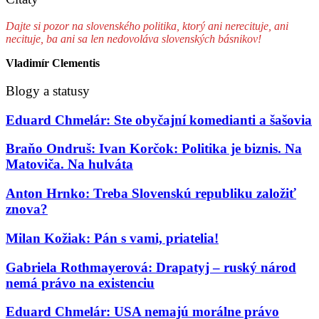
Dajte si pozor na slovenského politika, ktorý ani nerecituje, ani
necituje, ba ani sa len nedovoláva slovenských básnikov!
Vladimír Clementis
Blogy a statusy
Eduard Chmelár: Ste obyčajní komedianti a šašovia
Braňo Ondruš: Ivan Korčok: Politika je biznis. Na
Matoviča. Na hulváta
Anton Hrnko: Treba Slovenskú republiku založiť
znova?
Milan Kožiak: Pán s vami, priatelia!
Gabriela Rothmayerová: Drapatyj – ruský národ
nemá právo na existenciu
Eduard Chmelár: USA nemajú morálne právo