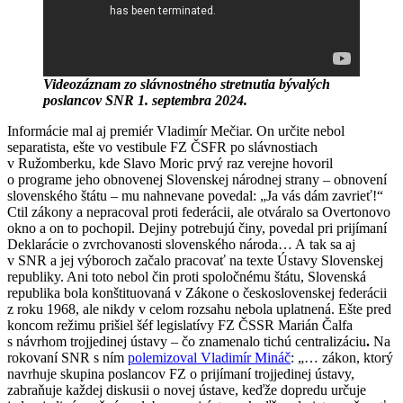
Videozáznam zo slávnostného stretnutia bývalých
poslancov SNR 1. septembra 2024.
Informácie mal aj premiér Vladimír Mečiar. On určite nebol
separatista, ešte vo vestibule FZ ČSFR po slávnostiach
v Ružomberku, kde Slavo Moric prvý raz verejne hovoril
o programe jeho obnovenej Slovenskej národnej strany – obnovení
slovenského štátu – mu nahnevane povedal: „Ja vás dám zavrieť!“
Ctil zákony a nepracoval proti federácii, ale otváralo sa Overtonovo
okno a on to pochopil. Dejiny potrebujú činy, povedal pri prijímaní
Deklarácie o zvrchovanosti slovenského národa… A tak sa aj
v SNR a jej výboroch začalo pracovať na texte Ústavy Slovenskej
republiky. Ani toto nebol čin proti spoločnému štátu, Slovenská
republika bola konštituovaná v Zákone o československej federácii
z roku 1968, ale nikdy v celom rozsahu nebola uplatnená. Ešte pred
koncom režimu prišiel šéf legislatívy FZ ČSSR Marián Čalfa
s návrhom trojjedinej ústavy – čo znamenalo tichú centralizáciu
.
Na
rokovaní SNR s ním
polemizoval Vladimír Mináč
: „… zákon, ktorý
navrhuje skupina poslancov FZ o prijímaní trojjedinej ústavy,
zabraňuje každej diskusii o novej ústave, keďže dopredu určuje