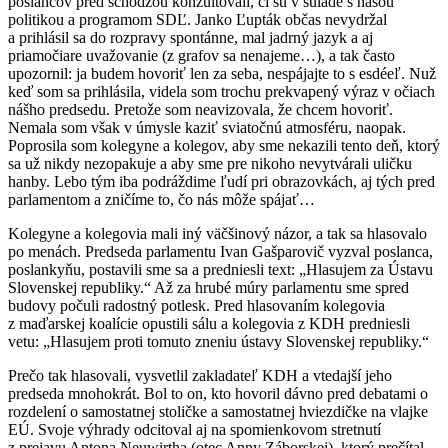
poslancov pred schôdzou konzultovali, či sú v súlade s našou
politikou a programom SDĽ. Janko Ľupták občas nevydržal
a prihlásil sa do rozpravy spontánne, mal jadrný jazyk a aj
priamočiare uvažovanie (z grafov sa nenajeme…), a tak často
upozornil: ja budem hovoriť len za seba, nespájajte to s esdéeľ. Nuž
keď som sa prihlásila, videla som trochu prekvapený výraz v očiach
nášho predsedu. Pretože som neavizovala, že chcem hovoriť.
Nemala som však v úmysle kaziť sviatočnú atmosféru, naopak.
Poprosila som kolegyne a kolegov, aby sme nekazili tento deň, ktorý
sa už nikdy nezopakuje a aby sme pre nikoho nevytvárali uličku
hanby. Lebo tým iba podráždime ľudí pri obrazovkách, aj tých pred
parlamentom a zničíme to, čo nás môže spájať…
Kolegyne a kolegovia mali iný väčšinový názor, a tak sa hlasovalo
po menách. Predseda parlamentu Ivan Gašparovič vyzval poslanca,
poslankyňu, postavili sme sa a predniesli text: „Hlasujem za Ústavu
Slovenskej republiky.“ Až za hrubé múry parlamentu sme spred
budovy počuli radostný potlesk. Pred hlasovaním kolegovia
z maďarskej koalície opustili sálu a kolegovia z KDH predniesli
vetu: „Hlasujem proti tomuto zneniu ústavy Slovenskej republiky.“
Prečo tak hlasovali, vysvetlil zakladateľ KDH a vtedajší jeho
predseda mnohokrát. Bol to on, kto hovoril dávno pred debatami o
rozdelení o samostatnej stoličke a samostatnej hviezdičke na vlajke
EÚ. Svoje výhrady odcitoval aj na spomienkovom stretnutí
z prejavu Antona Neuwirtha (otec Anny Záborskej), ktorý prečítal