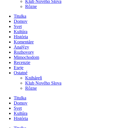
Klub Nového Slova
Rôzne
Titulka
Domov
Svet
Kultúra
História
Komentáre
Analýzy
Rozhovory
Mimochodom
Recenzie
Eseje
Ostatné
Kniháreň
Klub Nového Slova
Rôzne
Titulka
Domov
Svet
Kultúra
História