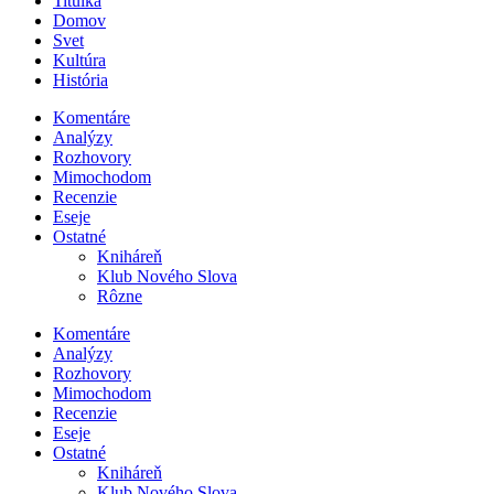
Titulka
Domov
Svet
Kultúra
História
Komentáre
Analýzy
Rozhovory
Mimochodom
Recenzie
Eseje
Ostatné
Kniháreň
Klub Nového Slova
Rôzne
Komentáre
Analýzy
Rozhovory
Mimochodom
Recenzie
Eseje
Ostatné
Kniháreň
Klub Nového Slova