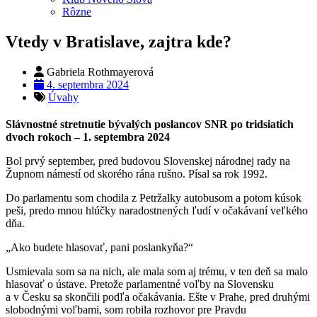
Rôzne
Vtedy v Bratislave, zajtra kde?
Gabriela Rothmayerová
4. septembra 2024
Úvahy
Slávnostné stretnutie bývalých poslancov SNR po tridsiatich
dvoch rokoch – 1. septembra 2024
Bol prvý september, pred budovou Slovenskej národnej rady na
Župnom námestí od skorého rána rušno. Písal sa rok 1992.
Do parlamentu som chodila z Petržalky autobusom a potom kúsok
peši, predo mnou hlúčky naradostnených ľudí v očakávaní veľkého
dňa.
„Ako budete hlasovať, pani poslankyňa?“
Usmievala som sa na nich, ale mala som aj trému, v ten deň sa malo
hlasovať o ústave. Pretože parlamentné voľby na Slovensku
a v Česku sa skončili podľa očakávania. Ešte v Prahe, pred druhými
slobodnými voľbami, som robila rozhovor pre Pravdu