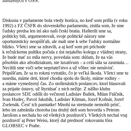
združených v OSN.
Diskusia v parlamente bola vtedy horúca, no keď som prišla (v roku
1992) z FZ ČSFR do slovenského parlamentu, zistila som, že sme
ľudsky predsa len iní ako naši českí bratia. Hašterili sme sa,
politicky bili, argumentovali, svoje politické názory sme
oportunisticky neopúšťali, ale mali sme k sebe ľudsky normálne
blízko. Všetci sme sa zdravili, a aj keď som pri príchode
k rečníckemu pultíku počula z úst nejakého kolegu z vládnej strany,
že bude mať zo mňa nervy, povedala som: dúfam, že na vás
pôsobím ako afrodiziakum, nie laxatívum – a celá sála sa zasmiala…
Necítili sme voči sebe nepriateľstvo a už vôbec nie nenávisť.
Pripúšťam, že sa to rokmi vytratilo, čo je veľká škoda. Všetci sme tu
susedia, máme deti, ktoré chodia spolu do školy, máme rodiny –
a máme vymedzený čas. Zo stoštrnástich poslancov, ktorí hlasovali
za prijatie ústavy, už štyridsať z nich nežije. Z nášho klubu
poslancov SDĽ odišli do večnosti Ladislav Ballek, Milan Ftáčnik,
Ivan Hudec, Pavol Jakubík, Ladislav Kliman, Jozef Košnár, Jozef
Zselenák. Česť ich pamiatke! Mnohí na stretnutie nemohli prísť,
lebo im zabránila choroba (na druhý deň som hovorila s Petrom
Jarošom a nechala ho od všetkých pozdraviť). Všetkých nechal vraj
pozdraviť aj Peter Weiss, ktorý dal prednosť rokovaniu fóra
GLOBSEC v Prahe.