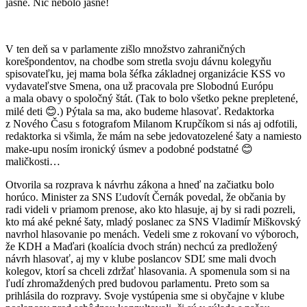
jasné. Nič nebolo jasné!
V ten deň sa v parlamente zišlo množstvo zahraničných
korešpondentov, na chodbe som stretla svoju dávnu kolegyňu
spisovateľku, jej mama bola šéfka základnej organizácie KSS vo
vydavateľstve Smena, ona už pracovala pre Slobodnú Európu
a mala obavy o spoločný štát. (Tak to bolo všetko pekne prepletené,
milé deti 😊.) Pýtala sa ma, ako budeme hlasovať. Redaktorka
z Nového Času s fotografom Milanom Krupčíkom si nás aj odfotili,
redaktorka si všimla, že mám na sebe jedovatozelené šaty a namiesto
make-upu nosím ironický úsmev a podobné podstatné 😊
maličkosti…
Otvorila sa rozprava k návrhu zákona a hneď na začiatku bolo
horúco. Minister za SNS Ľudovít Černák povedal, že občania by
radi videli v priamom prenose, ako kto hlasuje, aj by si radi pozreli,
kto má aké pekné šaty, mladý poslanec za SNS Vladimír Miškovský
navrhol hlasovanie po menách. Vedeli sme z rokovaní vo výboroch,
že KDH a Maďari (koalícia dvoch strán) nechcú za predložený
návrh hlasovať, aj my v klube poslancov SDĽ sme mali dvoch
kolegov, ktorí sa chceli zdržať hlasovania. A spomenula som si na
ľudí zhromaždených pred budovou parlamentu. Preto som sa
prihlásila do rozpravy. Svoje vystúpenia sme si obyčajne v klube