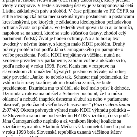
vtedy v rozprave. V texte slovenskej ústavy je zakomponovaná celá
Listina základných práv a slobôd. V čase prijímania vo FZ ČSFR sa
strhla ideologická bitka medzi sekulárnymi poslancami a poslancami
kresťanskými, pre ktorých je základnou ideologickou požiadavkou
ochrana života od počatia. Vo federáli vystupovali laici aj odborníci,
napokon sa na znení, ktoré sa stalo súčasťou ústavy, zhodol celý
parlament: ľudský život je hoden ochrany. No a to bol aj text
uvedený v návrhu ústavy, s ktorým malo KDH problém. Druhý
právny problém bol podľa Jána Čarnogurského pri paragrafe o
voľbe prezidenta. Podľa KDH trojpätinová väčšina, nutná na
zvolenie prezidenta v parlamente, zabráni voľbe a ukázalo sa to,
podľa neho aj v roku 1998. Pavol Kanis mu v rozprave na
slávnostnom zhromaždení bývalých poslancov bývalej národnej
rady povedal: „Janko, to nebolo tak. Schuster mal podmienku, že
vstúpi do širokej koalície, ak mu koalícia zaručí, že bude
prezidentom. Dzurinda mu to sľúbil, ale keď malo prísť k dohode,
Dzurinda z rokovania odišiel a Schuster pochopil, že ho môžu
oklamať a nebudú (napriek ústnemu sľubu) za neho v parlamente
hlasovať, preto žiadal všeľudové hlasovanie.“
(Pozri videozáznam
2:07:40)
Okrem právnych výhrad malo KDH výhradu politickú –
že Slovensko sa ocitne pod vedením HZDS v izolácii, čo sa podľa
Jána Čarnogurského naplnilo a až vznikom širokej koalície sa
z izolácie vymanilo. Vladimír Mečiar však namietol: hneď o polnoci
v roku 1993 bola Slovenská republika uznaná väčšinou štátov