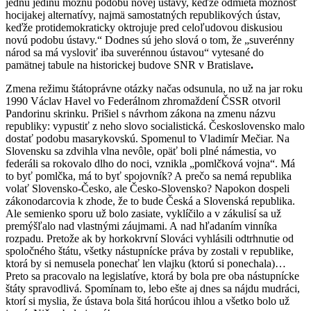
jednu jedinú možnú podobu novej ústavy, keďže odmieta možnosť
hocijakej alternatívy, najmä samostatných republikových ústav,
keďže protidemokraticky oktrojuje pred celoľudovou diskusiou
novú podobu ústavy.“ Dodnes sú jeho slová o tom, že „suverénny
národ sa má vysloviť iba suverénnou ústavou“ vytesané do
pamätnej tabule na historickej budove SNR v Bratislave
.
Zmena režimu štátoprávne otázky načas odsunula, no už na jar roku
1990 Václav Havel vo Federálnom zhromaždení ČSSR otvoril
Pandorinu skrinku. Prišiel s návrhom zákona na zmenu názvu
republiky: vypustiť z neho slovo socialistická. Československo malo
dostať podobu masarykovskú. Spomenul to Vladimír Mečiar. Na
Slovensku sa zdvihla vlna nevôle, opäť boli plné námestia, vo
federáli sa rokovalo dlho do noci, vznikla „pomlčková vojna“. Má
to byť pomlčka, má to byť spojovník? A prečo sa nemá republika
volať Slovensko-Česko, ale Česko-Slovensko? Napokon dospeli
zákonodarcovia k zhode, že to bude Česká a Slovenská republika.
Ale semienko sporu už bolo zasiate, vyklíčilo a v zákulisí sa už
premýšľalo nad vlastnými záujmami. A nad hľadaním vinníka
rozpadu. Pretože ak by horkokrvní Slováci vyhlásili odtrhnutie od
spoločného štátu, všetky nástupnícke práva by zostali v republike,
ktorá by si nemusela ponechať len vlajku (ktorú si ponechala)…
Preto sa pracovalo na legislatíve, ktorá by bola pre oba nástupnícke
štáty spravodlivá. Spomínam to, lebo ešte aj dnes sa nájdu mudráci,
ktorí si myslia, že ústava bola šitá horúcou ihlou a všetko bolo už