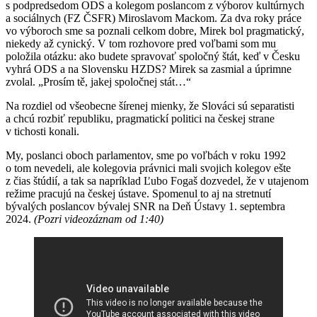
s podpredsedom ODS a kolegom poslancom z výborov kultúrnych
a sociálnych (FZ ČSFR) Miroslavom Mackom. Za dva roky práce
vo výboroch sme sa poznali celkom dobre, Mirek bol pragmatický,
niekedy až cynický. V tom rozhovore pred voľbami som mu
položila otázku: ako budete spravovať spoločný štát, keď v Česku
vyhrá ODS a na Slovensku HZDS? Mirek sa zasmial a úprimne
zvolal. „Prosím tě, jakej spoločnej stát…“
Na rozdiel od všeobecne šírenej mienky, že Slováci sú separatisti
a chcú rozbiť republiku, pragmatickí politici na českej strane
v tichosti konali.
My, poslanci oboch parlamentov, sme po voľbách v roku 1992
o tom nevedeli, ale kolegovia právnici mali svojich kolegov ešte
z čias štúdií, a tak sa napríklad Ľubo Fogaš dozvedel, že v utajenom
režime pracujú na českej ústave. Spomenul to aj na stretnutí
bývalých poslancov bývalej SNR na Deň Ústavy 1. septembra
2024.
(Pozri videozáznam od 1:40)