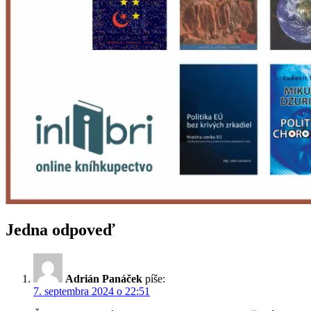
Jedna odpoveď
Adrián Panáček
píše:
7. septembra 2024 o 22:51