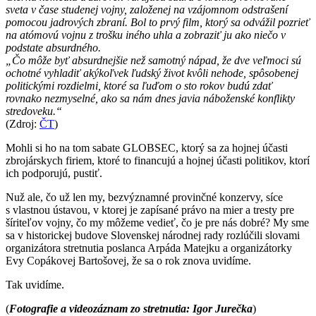
sveta v čase studenej vojny, založenej na vzájomnom odstrašení
pomocou jadrových zbraní. Bol to prvý film, ktorý sa odvážil pozrieť
na atómovú vojnu z trošku iného uhla a zobraziť ju ako niečo v
podstate absurdného.
„Čo môže byť absurdnejšie než samotný nápad, že dve veľmoci sú
ochotné vyhladiť akýkoľvek ľudský život kvôli nehode, spôsobenej
politickými rozdielmi, ktoré sa ľuďom o sto rokov budú zdať
rovnako nezmyselné, ako sa nám dnes javia náboženské konflikty
stredoveku.“
(Zdroj:
ČT
)
Mohli si ho na tom sabate GLOBSEC, ktorý sa za hojnej účasti
zbrojárskych firiem, ktoré to financujú a hojnej účasti politikov, ktorí
ich podporujú, pustiť.
Nuž ale, čo už len my, bezvýznamné provinčné konzervy, síce
s vlastnou ústavou, v ktorej je zapísané právo na mier a tresty pre
šíriteľov vojny, čo my môžeme vedieť, čo je pre nás dobré? My sme
sa v historickej budove Slovenskej národnej rady rozlúčili slovami
organizátora stretnutia poslanca Arpáda Matejku a organizátorky
Evy Copákovej Bartošovej, že sa o rok znova uvidíme.
Tak uvidíme.
(
Fotografie a videozáznam zo stretnutia: Igor Jurečka
)