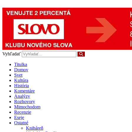
Preskočiť
na
obsah
Vyhľadať
Titulka
Domov
Svet
Kultúra
História
Komentáre
Analýzy
Rozhovory
Mimochodom
Recenzie
Eseje
Ostatné
Kniháreň