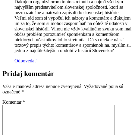
Ďakujem organizátorom tohto stretnutia a najmä všetkým
najvyšším predstaviteľom slovenskej spoločnosti, ktorí sa
nezmazateľne a natrvalo zapísali do slovenskej histórie.
Veľmi rád som si vypočul ich názory a komentáre a ďakujem
im za to, že som si mohol zaspomínať na dôležité udalosti v
slovenskej histórií. Vinou nie vždy kvalitného zvuku som mal
občas problém porozumieť spomienkam a komentárom
niektorých účastníkov tohto stretnutia. Dá sa niekde nájsť
textový prepis týchto komentárov a spomienok na, myslím si,
jedno z najdôležitejších období v histórií Slovenska?
Odpovedať
Pridaj komentár
Vaša e-mailová adresa nebude zverejnená.
Vyžadované polia sú
označené
*
Komentár
*