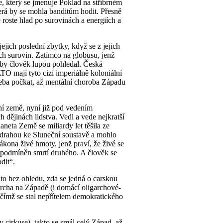
který se jmenuje Poklad na stříbrném
terá by se mohla banditům hodit. Přesně
 roste hlad po surovinách a energiích a
ejich poslední zbytky, když se z jejich
ich surovin. Zatímco na globusu, jenž
 aby člověk lupou pohledal. Česká
TO mají tyto cizí imperiálně koloniální
 Třeba počkat, až mentální choroba Západu
ální země, nyní již pod vedením
 dějinách lidstva. Vedl a vede nejkratší
neta Země se miliardy let těšila ze
ou drahou ke Sluneční soustavě a mohlo
ákona živé hmoty, jenž praví, že živé se
je podmíněn smrtí druhého. A člověk se
dit“.
 to bez ohledu, zda se jedná o carskou
archa na Západě (i domácí oligarchové-
y, čímž se stal nepřítelem demokratického
cirkuse), takto se smál celý Západ, až