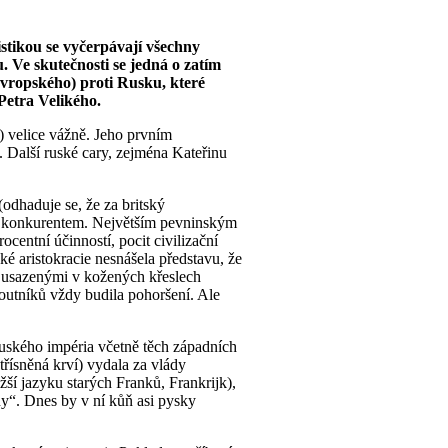
istikou se vyčerpávají všechny
. Ve skutečnosti se jedná o zatím
oevropského) proti Rusku, které
Petra Velikého.
) velice vážně. Jeho prvním
 Další ruské cary, zejména Kateřinu
(odhaduje se, že za britský
ným konkurentem. Největším pevninským
centní účinností, pocit civilizační
ké aristokracie nesnášela představu, že
y usazenými v kožených křeslech
utníků vždy budila pohoršení. Ale
uského impéria včetně těch západních
třísněná krví) vydala za vlády
žší jazyku starých Franků, Frankrijk),
ny“. Dnes by v ní kůň asi pysky