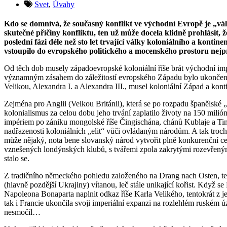
Svet
,
Úvahy
Kdo se domnívá, že současný konflikt ve východní Evropě je „vál
skutečné příčiny konfliktu, ten už může docela klidně prohlásit
poslední fázi déle než sto let trvající války koloniálního a kon
vstoupilo do evropského politického a mocenského prostoru nejprv
Od těch dob musely západoevropské koloniální říše brát východní im
významným zásahem do záležitostí evropského Západu bylo ukončení š
Velikou, Alexandra I. a Alexandra III., musel koloniální Západ a kon
Zejména pro Anglii (Velkou Británii), která se po rozpadu španělské „ř
kolonialismus za celou dobu jeho trvání zaplatilo životy na 150 mil
impériem po zániku mongolské říše Čingischána, chánů Kublaje a Timura.
nadřazenosti koloniálních „elit“ vůči ovládaným národům. A tak trochu 
může nějaký, nota bene slovanský národ vytvořit plně konkurenční ce
vznešených londýnských klubů, s tvářemi zpola zakrytými rozevřený
stalo se.
Z tradičního německého pohledu založeného na Drang nach Osten, te
(hlavně pozdější Ukrajiny) vítanou, leč stále unikající kořist. Když 
Napoleona Bonaparta naplnit odkaz říše Karla Velikého, tentokrát z jej
tak i Francie ukončila svoji imperiální expanzi na rozlehlém ruském 
nesmočil…