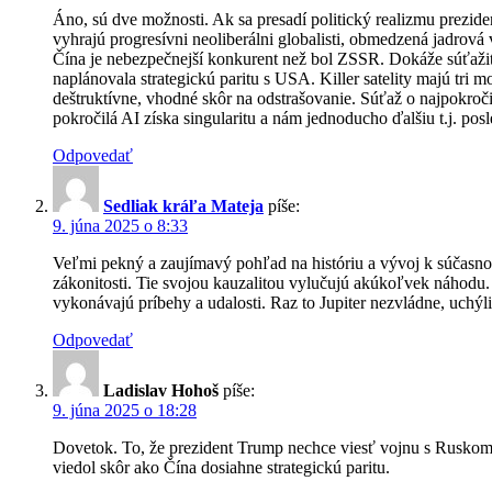
Áno, sú dve možnosti. Ak sa presadí politický realizmu prezi
vyhrajú progresívni neoliberálni globalisti, obmedzená jadrov
Čína je nebezpečnejší konkurent než bol ZSSR. Dokáže súťažiť
naplánovala strategickú paritu s USA. Killer satelity majú tri
deštruktívne, vhodné skôr na odstrašovanie. Súťaž o najpokroči
pokročilá AI získa singularitu a nám jednoducho ďalšiu t.j. po
Odpovedať
Sedliak kráľa Mateja
píše:
9. júna 2025 o 8:33
Veľmi pekný a zaujímavý pohľad na históriu a vývoj k súčasnos
zákonitosti. Tie svojou kauzalitou vylučujú akúkoľvek náhodu. 
vykonávajú príbehy a udalosti. Raz to Jupiter nezvládne, uchý
Odpovedať
Ladislav Hohoš
píše:
9. júna 2025 o 18:28
Dovetok. To, že prezident Trump nechce viesť vojnu s Ruskom
viedol skôr ako Čína dosiahne strategickú paritu.