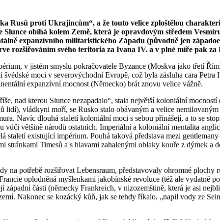
ka Rusů proti Ukrajincům“, a že touto velice zploštělou charakter
, že Slunce obíhá kolem Země, která je opravdovým středem Vesmíru
tinentálně expanzívního militaristického Západu (původně jen západ
e rozšiřováním svého teritoria za Ivana IV. a v plné míře pak za 
périum, v jistém smyslu pokračovatele Byzance (Moskva jako třetí Řím
védské moci v severovýchodní Evropě, což byla zásluha cara Petra I.
tinentální expanzívní mocnost (Německo) brát znovu velice vážně.
íše, nad kterou Slunce nezapadalo“, stala největší koloniální mocností 
iónů lidí), vládkyni moří, se Rusko stalo obávaným a velice nemilova
 Navíc dlouhá staletí koloniální moci s sebou přinášejí, a to se stopro
vůči většině národů ostatních. Imperiální a koloniální mentalita anglic
lá staletí existující impérium. Pouhá taková představa mezi gentleman
mi stránkami Timesů a s hlavami zahalenými oblaky kouře z dýmek a do
dy na potřebě rozšiřovat Lebensraum, představovaly ohromné plochy r
se Francie oplodněná myšlenkami jakobínské revoluce (též ale vydatně po
í západní části (německy Frankreich, v nizozemštině, která je asi nejbli
území. Nakonec se kozácký kůň, jak se tehdy říkalo, „napil vody ze Sei