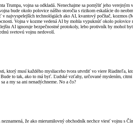
denta Trumpa, vojna sa odkladá. Nenechajme sa pomýliť jeho verejným
á vojna bude okolo polovice nášho storočia s rizikom eskalácie do neo
 v najvyspelejších technológiách ako AI, kvantový počítač, kozmos (
 mocnosti. Vojna v kozme vedená AI by mohla vypuknúť okolo polovice ná
lejšiu AI ignoruje bezpečnostné protokoly, lebo protivník by mohol byť 
slednú svetovú vojnu nedovolí.
ti, ktorý musí každého mysliaceho tvora utvrdiť vo viere Riaditeľa, k
Bude to tak, ako to má byť. Ľudské vzťahy, určované myslením, citmi a
li sa a my sa ani nenadýchneme. No a čo?
 neznamená, že ako mierumilovný obchodník nechce viesť vojnu s Číno