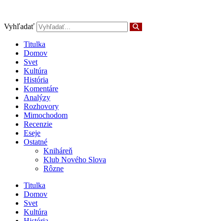
Preskočiť
na
obsah
Vyhľadať
Titulka
Domov
Svet
Kultúra
História
Komentáre
Analýzy
Rozhovory
Mimochodom
Recenzie
Eseje
Ostatné
Kniháreň
Klub Nového Slova
Rôzne
Titulka
Domov
Svet
Kultúra
História