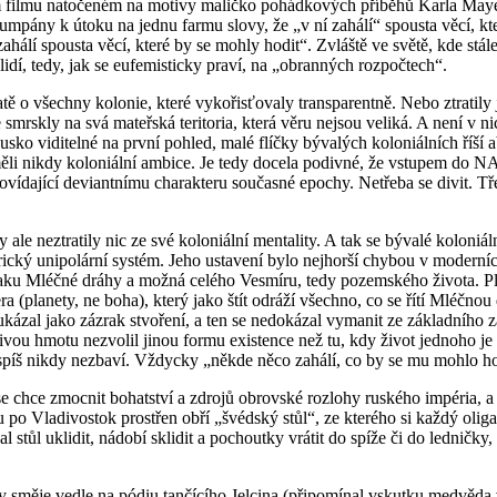
ilmu natočeném na motivy maličko pohádkových příběhů Karla Maye, 
kumpány k útoku na jednu farmu slovy, že „v ní zahálí“ spousta věcí, k
hálí spousta věcí, které by se mohly hodit“. Zvláště ve světě, kde stále
lidí, tedy, jak se eufemisticky praví, na „obranných rozpočtech“.
ě o všechny kolonie, které vykořisťovaly transparentně. Nebo ztratily j
mrskly na svá mateřská teritoria, která věru nejsou veliká. A není v n
usko viditelné na první pohled, malé flíčky bývalých koloniálních říší
měli nikdy koloniální ambice. Je tedy docela podivné, že vstupem do NA
 odpovídající deviantnímu charakteru současné epochy. Netřeba se divit.
ty ale neztratily nic ze své koloniální mentality. A tak se bývalé koloni
ický unipolární systém. Jeho ustavení bylo nejhorší chybou v moderních
zraku Mléčné dráhy a možná celého Vesmíru, tedy pozemského života. Pla
era (planety, ne boha), který jako štít odráží všechno, co se řítí Mléčn
kázal jako zázrak stvoření, a ten se nedokázal vymanit ze základního z
o živou hmotu nezvolil jinou formu existence než tu, kdy život jednoho 
 nejspíš nikdy nezbaví. Vždycky „někde něco zahálí, co by se mu mohlo ho
se chce zmocnit bohatství a zdrojů obrovské rozlohy ruského impéria, a
 po Vladivostok prostřen obří „švédský stůl“, ze kterého si každý olig
al stůl uklidit, nádobí sklidit a pochoutky vrátit do spíže či do ledničk
směje vedle na pódiu tančícího Jelcina (připomínal vskutku medvěda v 