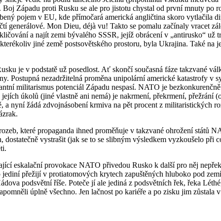
. Boj Západu proti Rusku se ale pro jistotu chystal od první mnuty po 
bený pojem v EU, kde přímočará americká angličtina skoro vytlačila di
čtí generálové. Mon Dieu, déjà vu! Takto se pomalu začínaly vracet zál
kličování a najít zemi bývalého SSSR, jejíž obrácení v „antirusko“ už
terékoliv jiné země postsovětského prostoru, byla Ukrajina. Také na j
 Rusku je v podstatě už posedlost. Ať skončí současná fáze takzvané vá
rany. Postupná nezadržitelná proměna unipolární americké katastrofy v 
antní militarismus potenciál Západu nespasí. NATO je bezkonkurenčně da
 jejích úkolů (jiné vlastně ani nemá) je nakrmení, překrmení, přežrání 
nyní žádá zdvojnásobení krmiva na pět procent z militaristických rozp
ázrak.
rozeb, které propaganda ihned proměňuje v takzvané ohrožení států NA
in, dostatečně vystrašit (jak se to se slibným výsledkem vyzkoušelo při
ti.
jící eskalační provokace NATO přivedou Rusko k další pro něj nepřekr
ako jediní přežijí v protiatomových krytech zapuštěných hluboko pod ze
Hádova podsvětní říše. Poteče jí ale jediná z podsvětních řek, řeka Léthé
pomněli úplně všechno. Jen lačnost po kariéře a po zisku jim zůstala v p