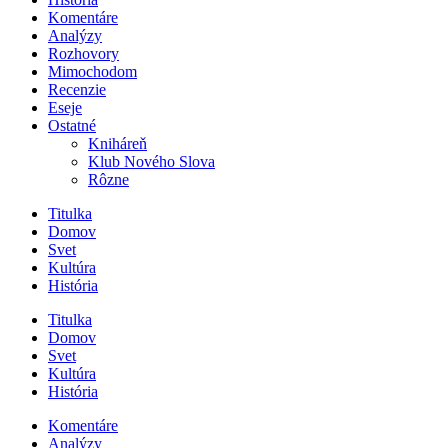
Komentáre
Analýzy
Rozhovory
Mimochodom
Recenzie
Eseje
Ostatné
Kniháreň
Klub Nového Slova
Rôzne
Titulka
Domov
Svet
Kultúra
História
Titulka
Domov
Svet
Kultúra
História
Komentáre
Analýzy