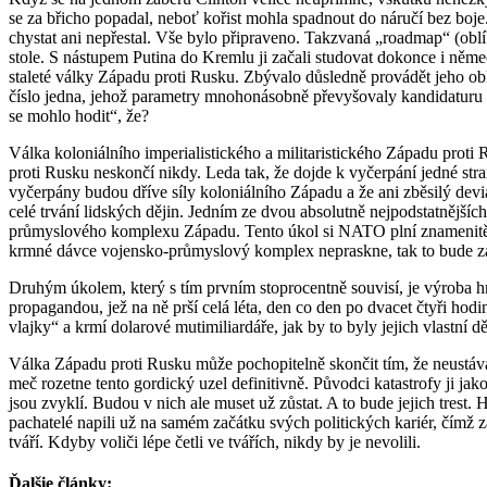
se za břicho popadal, neboť kořist mohla spadnout do náručí bez boje
chystat ani nepřestal. Vše bylo připraveno. Takzvaná „roadmap“ (oblí
stole. S nástupem Putina do Kremlu ji začali studovat dokonce i něme
staleté války Západu proti Rusku. Zbývalo důsledně provádět jeho ob
číslo jedna, jehož parametry mnohonásobně převyšovaly kandidaturu k
se mohlo hodit“, že?
Válka koloniálního imperialistického a militaristického Západu proti
proti Rusku neskončí nikdy. Leda tak, že dojde k vyčerpání jedné st
vyčerpány budou dříve síly koloniálního Západu a že ani zběsilý devi
celé trvání lidských dějin. Jedním ze dvou absolutně nejpodstatnějších
průmyslového komplexu Západu. Tento úkol si NATO plní znamenitě, a 
krmné dávce vojensko-průmyslový komplex nepraskne, tak to bude z
Druhým úkolem, který s tím prvním stoprocentně souvisí, je výroba h
propagandou, jež na ně prší celá léta, den co den po dvacet čtyři hod
vlajky“ a krmí dolarové mutimiliardáře, jak by to byly jejich vlastní dě
Válka Západu proti Rusku může pochopitelně skončit tím, že neustáva
meč rozetne tento gordický uzel definitivně. Původci katastrofy ji j
jsou zvyklí. Budou v nich ale muset už zůstat. A to bude jejich trest. 
pachatelé napili už na samém začátku svých politických kariér, čímž za
tváří. Kdyby voliči lépe četli ve tvářích, nikdy by je nevolili.
Ďalšie články: