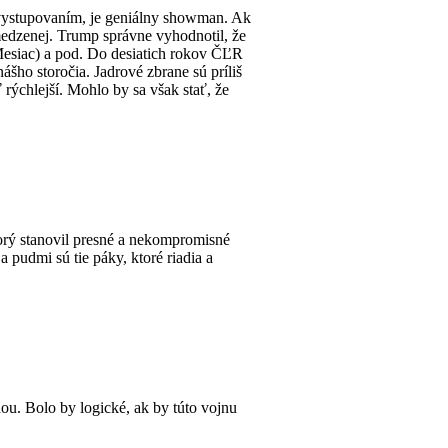
 vystupovaním, je geniálny showman. Ak
bmedzenej. Trump správne vyhodnotil, že
Mesiac) a pod. Do desiatich rokov ČĽR
šho storočia. Jadrové zbrane sú príliš
rýchlejší. Mohlo by sa však stať, že
torý stanovil presné a nekompromisné
 pudmi sú tie páky, ktoré riadia a
u. Bolo by logické, ak by túto vojnu