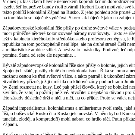
V dnes již klasickém hlavně německém koprodukčním dobrodružném f
jezeře, šéf loupeživé bandy (roli ztvárnil Herbert Lom) motivuje své 
takto pohlíží koloniální Západ na Rusko. Z jeho pohledu zde prostě „za
na tom hladu se báječně vydělává. Skoro tak báječně jako na zabíjení 
Západoevropské koloniální říše přišly po druhé světové válce v podstat
moci průběžně některé kolonizované národy uvolňovaly. Takto se říše s
leží v kabinetu kteréhokoliv středoškolského profesora zeměpisu, je R
republika na tom pochopitelně není lépe, ale na druhé straně Češi ne
a militaristické ambice sdílet. A nést za to i následky. Podivné, leč
pomine. Sama od sebe ale nepomine…
Bývalé západoevropské koloniální říše sice přišly o kolonie, jejich eli
Spojených států, pustily chutě do neokolonialismu. Říká se tomu amer
možnou cestou ke třetí světové válce, a takto patrně i k ukončení zá
Stvořitelovy přízně, jež ji umístila do klidové zóny pod ochranu Jupit
by Zemi rozmetat na kusy. Leč pak přišel člověk, který se bohužel neu
živí tím, že zabíjí a požírá jiné živé. Stvořitel z nějakého důvodu pr
této zásady důsledně drží a ničí a ničí, na co přijde. Proto se válek
Západní imperialismus, kolonialismus a militarismus tvoří směs, jaká 
říši, o bolševické Rusko či o Rusko jelcinovské. V něm byl od Kursku
tuneláři, zloději a kompradoři) mohl nabrat, co hrdlo ráčí. Putin přikáz
Západu.
Když se na jednom záběru Clinton velice neupřímně, vskutku nehezky 