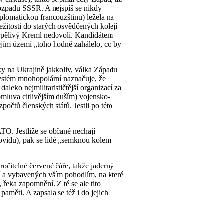
rozpadu SSSR. A nejspíš se nikdy
plomatickou francouzštinu) ležela na
ežitosti do starých osvědčených kolejí
 trpělivý Kreml nedovolí. Kandidátem
ejím území „toho hodně zahálelo, co by
lky na Ukrajině jakkoliv, válka Západu
systém mnohopolární naznačuje, že
leko nejmilitarističtější organizací za
(omluva citlivějším duším) vojensko-
očtů členských států. Jestli po této
TO. Jestliže se občané nechají
 covidu), pak se lidé „semknou kolem
očitelné červené čáře, takže jaderný
mí a vybavených vším pohodlím, na které
, řeka zapomnění. Z té se ale tito
aměti. A zapsala se též i do jejich