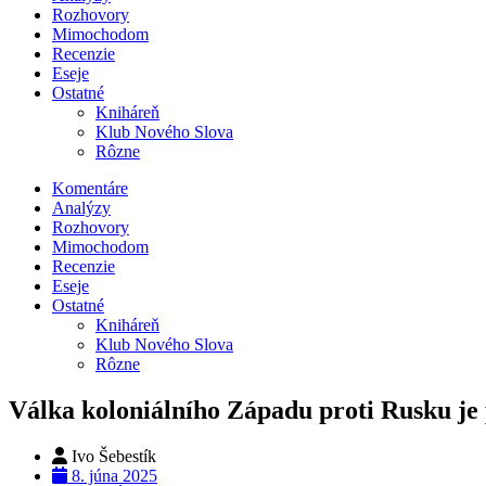
Rozhovory
Mimochodom
Recenzie
Eseje
Ostatné
Kniháreň
Klub Nového Slova
Rôzne
Komentáre
Analýzy
Rozhovory
Mimochodom
Recenzie
Eseje
Ostatné
Kniháreň
Klub Nového Slova
Rôzne
Válka koloniálního Západu proti Rusku je 
Ivo Šebestík
8. júna 2025