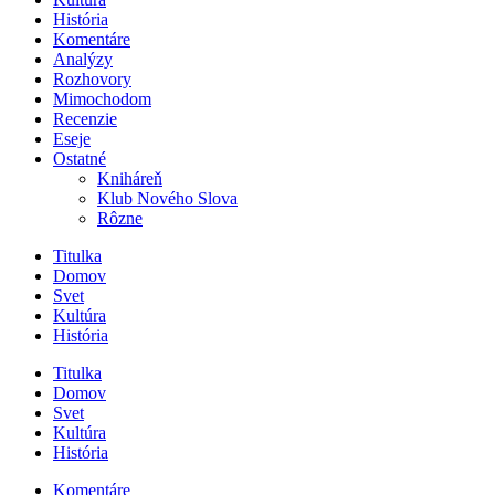
História
Komentáre
Analýzy
Rozhovory
Mimochodom
Recenzie
Eseje
Ostatné
Kniháreň
Klub Nového Slova
Rôzne
Titulka
Domov
Svet
Kultúra
História
Titulka
Domov
Svet
Kultúra
História
Komentáre