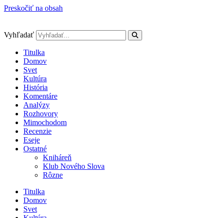
Preskočiť na obsah
Vyhľadať
Titulka
Domov
Svet
Kultúra
História
Komentáre
Analýzy
Rozhovory
Mimochodom
Recenzie
Eseje
Ostatné
Kniháreň
Klub Nového Slova
Rôzne
Titulka
Domov
Svet
Kultúra