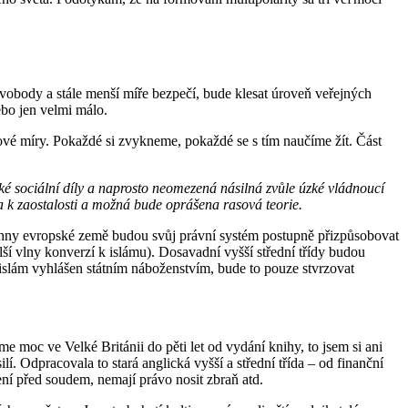
svobody a stále menší míře bezpečí, bude klesat úroveň veřejných
ebo jen velmi málo.
ové míry. Pokaždé si zvykneme, pokaždé se s tím naučíme žít. Část
vské sociální díly a naprosto neomezená násilná zvůle úzké vládnoucí
la k zaostalosti a možná bude oprášena rasová teorie.
chny evropské země budou svůj právní systém postupně přizpůsobovat
ší vlny konverzí k islámu). Dosavadní vyšší střední třídy budou
islám vyhlášen státním náboženstvím, bude to pouze stvrzovat
moc ve Velké Británii do pěti let od vydání knihy, to jsem si ani
í. Odpracovala to stará anglická vyšší a střední třída – od finanční
vení před soudem, nemají právo nosit zbraň atd.