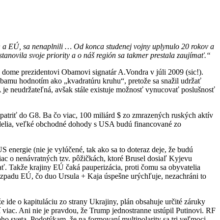
O a EÚ, sa nenaplnili …
Od konca studenej vojny uplynulo 20 rokov a
tanovila svoje priority a o náš región sa takmer prestala zaujímať.“
 dome prezidentovi Obamovi signatár A.Vondra v júli 2009 (sic!).
bamu hodnotím ako „kvadratúru kruhu“, pretože sa snažil udržať
 je neudržateľná, avšak stále existuje možnosť vynucovať poslušnosť
triť do G8. Ba čo viac, 100 miliárd $ zo zmrazených ruských aktív
rozdelia, veľké obchodné dohody s USA budú financované zo
nergie (nie je vylúčené, tak ako sa to doteraz deje, že budú
c o nenávratných tzv. pôžičkách, ktoré Brusel dosiaľ Kyjevu
ať. Takže krajiny EÚ čaká pauperizácia, proti čomu sa obyvatelia
padu EÚ, čo duo Ursula + Kaja úspešne urýchľuje, nezachráni to
e ide o kapituláciu zo strany Ukrajiny, plán obsahuje určité záruky
 viac. Ani nie je pravdou, že Trump jednostranne ustúpil Putinovi. RF
ho sveta. Podotýkam, že na formovaní multipolarity sa tri veľmoci