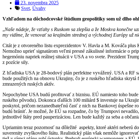
23. novembra 2025
Svet
,
Úvahy
Vzhľadom na dôchodcovské štúdium geopolitiky som už dlho oh
„
Naše nádeje, že vzťahy s Ruskom sa zlepšia a že Moskva konečne uz
my vidíme, že venovať sa krajinám strednej a východnej Európy už nie
Citát je z otvoreného listu exprezidentov V. Havla a M. Kováča plus
Nemožno uprieť signatárom veľmi presné zákulisné informácie o prip
hegemóniu napriek reálnej situácii v USA a vo svete. Prezident Tru
z pozície sily.
Z hľadiska USA je 28-bodový plán perfektne vyvážený. USA a RF sa 
bude použitých na obnovu Ukrajiny, čo je z ruského hľadiska skrytá 
zmrazených ruských aktív.
Nepochybne USA budú profitovať z biznisu. EÚ namiesto toho bude na
ruského pôvodu). Dokonca ďalších 100 miliárd $ investuje na Ukraji
poskytol, pričom nezanedbateľnú časť z nich na Bankovej úspešne rozk
budú brániť. Je možné, že EÚ sa rozpadne, čo by Trumpovi nevadil
jednotlivé štáty pred pauperizáciou. Len bude každý za seba a občan
Upriamim teraz pozornosť na dôležité aspekty, ktoré aktéri neberú do 
suverenity zvyškového štátu. Realistický plán však nemôže ignorovať 
tiež v rámci plánu robí ústupky. Prehrali európski warmongers a EÚ,