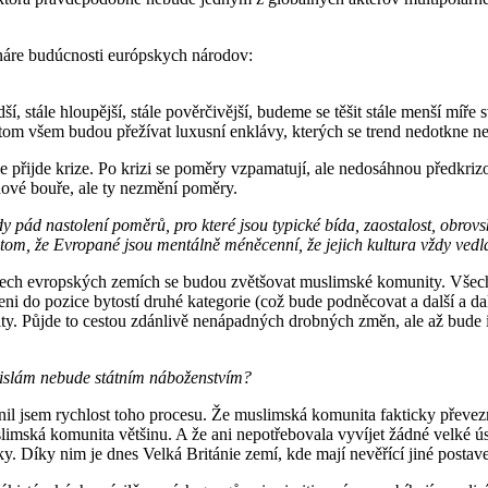
náre budúcnosti európskych národov:
tále hloupější, stále pověrčivější, budeme se těšit stále menší míře 
V tom všem budou přežívat luxusní enklávy, kterých se trend nedotkne n
přijde krize. Po krizi se poměry vzpamatují, ale nedosáhnou předkriz
idové bouře, ale ty nezmění poměry.
edy pád nastolení poměrů, pro které jsou typické bída, zaostalost, obro
o tom, že Evropané jsou mentálně méněcenní, že jejich kultura vždy ved
 všech evropských zemích se budou zvětšovat muslimské komunity. Vše
 do pozice bytostí druhé kategorie (což bude podněcovat a další a dal
ty. Půjde to cestou zdánlivě nenápadných drobných změn, ale až bude 
e islám nebude státním náboženstvím?
l jsem rychlost toho procesu. Že muslimská komunita fakticky převezme 
imská komunita většinu. A že ani nepotřebovala vyvíjet žádné velké úsil
íky. Díky nim je dnes Velká Británie zemí, kde mají nevěřící jiné posta