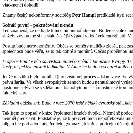
viac-menej dohodli.
Známy český nekonformný sociológ
Petr Hampl
predkladá štyri sce
Scénář první – pokračování trendu
Ten znamená, že nedojde k ničemu mimořádnému. Budeme stále chudší, s
služeb, zvykneme si na stále častější výpadky dodávek energií atd. 
Postup bude nerovnoměrný. Občas se poměry maličko zlepší, pak zase 
společnosti bude věřit, že to tak dobré a morální. Občas proběhnou l
Profesor Budil v této souvislosti mluví o scénáři latinizace Evropy. T
kasty, respektive místních diktatur. V Americe budou vycházet knihy 
Jenže mezitím bude probíhat jiný postupný proces – islamizace. Ve
právu šaríja. Ve všech evropských zemích budou nemuslimové vytlačeni
postupně splývat se vzdělanou a blahobytnou částí muslimské komuni
faktický stav.
Základní otázka zní: Bude v roce 2070 ještě nějaký evropský stát, kd
Tak jsem to popsal v knize Prolomení hradeb dvojka. Nicméně podceni
neuměl představit. Podstatné je, že k převzetí moci nepotřebovala musl
oligarchie pod advokáty, ředitele gymnázií, lékaře a policejní důstojn