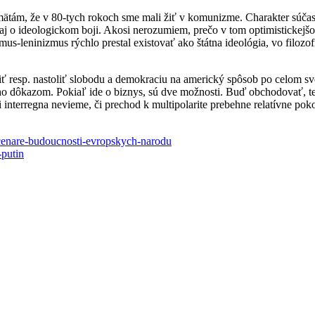
mätám, že v 80-tych rokoch sme mali žiť v komunizme. Charakter súča
aj o ideologickom boji. Akosi nerozumiem, prečo v tom optimistickejšo
s-leninizmus rýchlo prestal existovať ako štátna ideológia, vo filozof
iť resp. nastoliť slobodu a demokraciu na americký spôsob po celom svet
o dôkazom. Pokiaľ ide o biznys, sú dve možnosti. Buď obchodovať, ted
interregna nevieme, či prechod k multipolarite prebehne relatívne pok
scenare-budoucnosti-evropskych-narodu
-putin