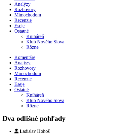
Analýzy
Rozhovory
Mimochodom
Recenzie
Eseje
Ostatné
Kniháreň
Klub Nového Slova
Rôzne
Komentáre
Analýzy
Rozhovory
Mimochodom
Recenzie
Eseje
Ostatné
Kniháreň
Klub Nového Slova
Rôzne
Dva odlišné pohľady
Ladislav Hohoš