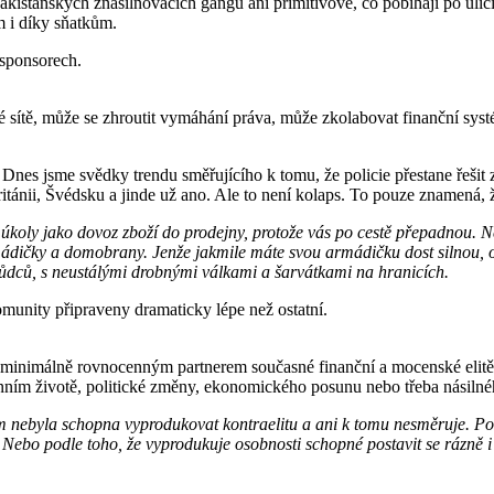
kistánských znásilňovacích gangů ani primitivové, co pobíhají po ulicí
m i díky sňatkům.
 sponsorech.
 sítě, může se zhroutit vymáhání práva, může zkolabovat finanční systé
Dnes jsme svědky trendu směřujícího k tomu, že policie přestane řešit 
itánii, Švédsku a jinde už ano. Ale to není kolaps. To pouze znamená,
 úkoly jako dovoz zboží do prodejny, protože vás po cestě přepadnou. N
mádičky a domobrany. Jenže jakmile máte svou armádičku dost silnou, obj
ůdců, s neustálými drobnými válkami a šarvátkami na hranicích.
omunity připraveny dramaticky lépe než ostatní.
 minimálně rovnocenným partnerem současné finanční a mocenské elitě.
denním životě, politické změny, ekonomického posunu nebo třeba násiln
 nebyla schopna vyprodukovat kontraelitu a ani k tomu nesměruje. Pod
e. Nebo podle toho, že vyprodukuje osobnosti schopné postavit se rázně i 