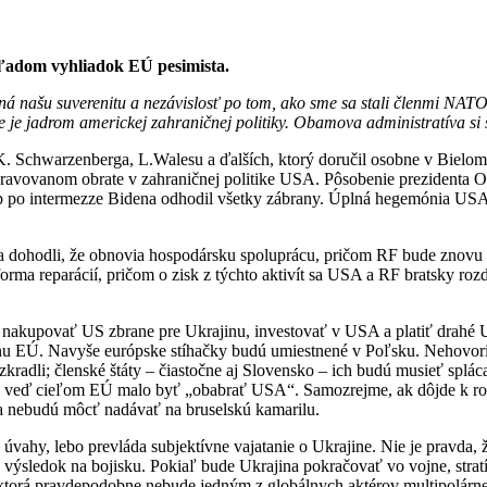
ľadom vyhliadok EÚ pesimista.
ná našu suverenitu a nezávislosť po tom, ako sme sa stali členmi NAT
 je jadrom americkej zahraničnej politiky. Obamova administratíva si s
 K. Schwarzenberga, L.Walesu a ďalších, ktorý doručil osobne v Bielom
ravovanom obrate v zahraničnej politike USA. Pôsobenie prezidenta O
mp po intermezze Bidena odhodil všetky zábrany. Úplná hegemónia USA
dohodli, že obnovia hospodársku spoluprácu, pričom RF bude znovu pa
forma reparácií, pričom o zisk z týchto aktivít sa USA a RF bratsky 
kupovať US zbrane pre Ukrajinu, investovať v USA a platiť drahé US e
nu EÚ. Navyše európske stíhačky budú umiestnené v Poľsku. Nehovoria
radli; členské štáty – čiastočne aj Slovensko – ich budú musieť splác
o, veď cieľom EÚ malo byť „obabrať USA“. Samozrejme, ak dôjde k roz
ia nebudú môcť nadávať na bruselskú kamarilu.
úvahy, lebo prevláda subjektívne vajatanie o Ukrajine. Nie je pravda, ž
výsledok na bojisku. Pokiaľ bude Ukrajina pokračovať vo vojne, stratí
 ktorá pravdepodobne nebude jedným z globálnych aktérov multipolárne