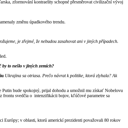
arska, zformování kontraelity schopné přesměrovat civilizační vývoj
 znamenaly změnu úpadkového trendu.
rožujeme, je zřejmé, že nebudou zasahovat ani v jiných případech.
hled.
 by to nešlo v jiných zemích?
iu
Ukrajina sa otriasa. Prečo návrat k politike, ktorá zlyhala? Ak
, že Putin bude spokojný, prijal dohodu a umožnil mu získať Nobelovu
z frontu svedčia o intenzifikácii bojov, kľúčové parametre sa
 Európy; v oblasti, ktorú americkí prezidenti považovali 80 rokov