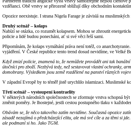
Partnerem tradiční anglické vyšší vrstvy samozřejmě nejsou členové pá
vzdělanci. Obě vrstvy se přirozeně sbližují díky obchodním kontaktů
Opozice neexistuje. I strana Nigela Farage je závislá na muslimských
Druhý scénář – kolaps
Nabízí se otázka, co rozumět kolapsem. Mohou se zhroutit energetické
policie a lidé budou ponecháni, ať si své věci řeší sami.
Připomínám, že kolaps vymáhání práva není totéž, co anarchotyranie. 
vyjádření. V České republice tento trend dosud nevidíme, ve Velké Br
Když zmizí policie, znamená to, že nemůžete provádět ani tak banální
útočníci pro zboží. Nezbývá tedy, než sestavovat vlastní ochranky, ar
domobrany. Výsledkem jsou země rozdělené na panství různých vojev
V západní Evropě by to téměř jistě urychlilo islamizaci. Muslimské k
Třetí scénář – vystoupení kontraelity
V některých národních společnostech se zformuje vrstva schopná být
změnit poměry. Je lhostejné, jestli cestou postupného tlaku v každo
Obávám se, že něco takového zatím nevidíme. Současná opozice zatím
zásadě nezajímá o předcházející elitu, ale má své cíle a za těmi si jd
ale podmaní si ho. Jako TGM.