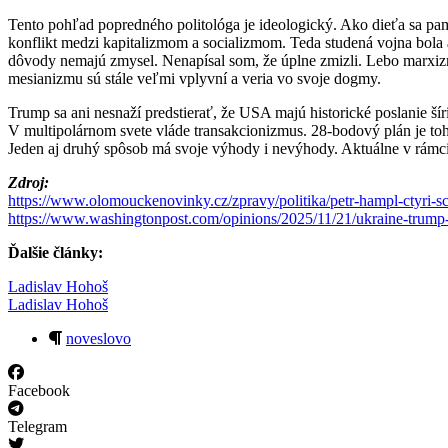
Tento pohľad popredného politológa je ideologický. Ako dieťa sa pa
konflikt medzi kapitalizmom a socializmom. Teda studená vojna bola 
dôvody nemajú zmysel. Nenapísal som, že úplne zmizli. Lebo marxizmu
mesianizmu sú stále veľmi vplyvní a veria vo svoje dogmy.
Trump sa ani nesnaží predstierať, že USA majú historické poslanie šír
V multipolárnom svete vláde transakcionizmus. 28-bodový plán je toh
Jeden aj druhý spôsob má svoje výhody i nevýhody. Aktuálne v rámci 
Zdroj:
https://www.olomouckenovinky.cz/zpravy/politika/petr-hampl-ctyri-
https://www.washingtonpost.com/opinions/2025/11/21/ukraine-trump
Ďalšie články:
Ladislav Hohoš
Ladislav Hohoš
noveslovo
Facebook
Telegram