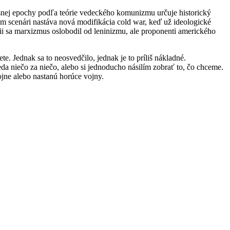
snej epochy podľa teórie vedeckého komunizmu určuje historický
m scenári nastáva nová modifikácia cold war, keď už ideologické
ii sa marxizmus oslobodil od leninizmu, ale proponenti amerického
e. Jednak sa to neosvedčilo, jednak je to príliš nákladné.
a niečo za niečo, alebo si jednoducho násilím zobrať to, čo chceme.
ojne alebo nastanú horúce vojny.