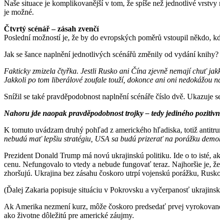
Naše situace je komplikovanější v tom, že spíše než jednotlivé vrstv
je možné.
Čtvrtý scénář – zásah zvenčí
Poslední možností je, že by do evropských poměrů vstoupil někdo, 
Jak se šance naplnění jednotlivých scénářů změnily od vydání knihy?
Fakticky zmizela čtyřka. Jestli Rusko ani Čína zjevně nemají chuť ja
Jakkoli po tom liberálové zoufale touží, dokonce ani oni nedokážou n
Snížil se také pravděpodobnost naplnění scénáře číslo dvě. Ukazuje s
Nahoru jde naopak pravděpodobnost trojky – tedy jediného pozitivn
K tomuto uvádzam druhý pohľad z amerického hľadiska, totiž antitr
nebudú mať lepšiu stratégiu, USA sa budú prizerať na porážku demok
Prezident Donald Trump má novú ukrajinskú politiku. Ide o to isté, a
cenu. Nefungovalo to vtedy a nebude fungovať teraz. Najhoršie je, že
zhoršujú. Ukrajina bez zásahu čoskoro utrpí vojenskú porážku, Rusko
(Ďalej Zakaria popisuje situáciu v Pokrovsku a vyčerpanosť ukrajins
Ak Amerika nezmení kurz, môže čoskoro predsedať prvej vyrokovanej 
ako životne dôležitú pre americké záujmy.