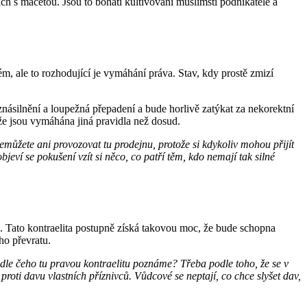
ch s mačetou. Jsou to bohatí kultivovaní muslimští podnikatelé a
m, ale to rozhodující je vymáhání práva. Stav, kdy prostě zmizí
znásilnění a loupežná přepadení a bude horlivě zatýkat za nekorektní
 že jsou vymáhána jiná pravidla než dosud.
emůžete ani provozovat tu prodejnu, protože si kdykoliv mohou přijít
eví se pokušení vzít si něco, co patří těm, kdo nemají tak silné
 Tato kontraelita postupně získá takovou moc, že bude schopna
ého převratu.
le čeho tu pravou kontraelitu poznáme? Třeba podle toho, že se v
proti davu vlastních příznivců. Vůdcové se neptají, co chce slyšet dav,