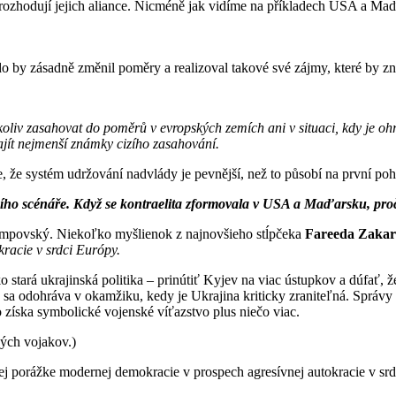
y rozhodují jejich aliance. Nicméně jak vidíme na příkladech USA a Maď
kdo by zásadně změnil poměry a realizoval takové své zájmy, které by
kkoliv zasahovat do poměrů v evropských zemích ani v situaci, kdy je oh
ajít nejmenší známky cizího zasahování.
e, že systém udržování nadvlády je pevnější, než to působí na první po
ího scénáře. Když se kontraelita zformovala v USA a Maďarsku, proč
umpovský. Niekoľko myšlienok z najnovšieho stĺpčeka
Fareeda Zakar
racie v srdci Európy.
ko stará ukrajinská politika – prinútiť Kyjev na viac ústupkov a dúfať
 sa odohráva v okamžiku, kedy je Ukrajina kriticky zraniteľná. Správy 
 získa symbolické vojenské víťazstvo plus niečo viac.
kých vojakov.)
porážke modernej demokracie v prospech agresívnej autokracie v srdci