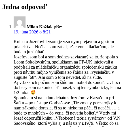
Jedna odpoveď
Milan Kožiak
píše:
19. júna 2026 o 8:21
Kniha o Jozefovi Lysom je vzácnym prejavom a gestom
priateľstva. Nečítal som zatiaľ, ešte vonia tlačiarňou, ale
budem ju zháňať.
Jozefovi som bol a som dodnes zaviazaný za to, že spolu s
Leom Sokolovským, spolužiaom na FF-UK iniciovali a
podpísali za mládežníčku organizáciu spoločenskú záruku
proti návrhu môjho vylúčenia zo štúdia za „vysielačku v
auguste ´68“. Ani som o tom nevedel, až na súde.
Aj vďaka ich počinu som štúdium mohol dokončiť. … hoci
do basy som nakoniec ísť musel, vraj len symbolicky, len na
1/2 roka.
Spomínam si na jednu debatu s Jozefom v Kazačoku pri
Šafku – po nástupe Gorbačova: „Tie zmeny perestrojky k
nám zákonite dorazia, či sa to niekomu páči, či nepáči. … a
bude to mnohých – čo veria, či neveria bolieť.“ Vtedy mi
Jozef odporučil knihu „Všeobecná teória systémov“ od V.N.
Sadovského, ktorá vyšla aj u nás už v r.1979. Všetko čo sa