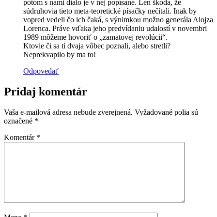
potom s nami dialo je v nej popísané. Len škoda, že
súdruhovia tieto meta-teoretické písačky nečítali. Inak by
vopred vedeli čo ich čaká, s výnimkou možno generála Alojza
Lorenca. Práve vďaka jeho predvídaniu udalostí v novembri
1989 môžeme hovoriť o „zamatovej revolúcii“.
Ktovie či sa tí dvaja vôbec poznali, alebo stretli?
Neprekvapilo by ma to!
Odpovedať
Pridaj komentár
Vaša e-mailová adresa nebude zverejnená.
Vyžadované polia sú
označené
*
Komentár
*