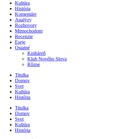
Kultúra
História
Komentáre
Analýzy
Rozhovory
Mimochodom
Recenzie
Eseje
Ostatné
Kniháreň
Klub Nového Slova
Rôzne
Titulka
Domov
Svet
Kultúra
História
Titulka
Domov
Svet
Kultúra
História