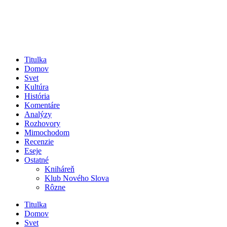
Titulka
Domov
Svet
Kultúra
História
Komentáre
Analýzy
Rozhovory
Mimochodom
Recenzie
Eseje
Ostatné
Kniháreň
Klub Nového Slova
Rôzne
Titulka
Domov
Svet