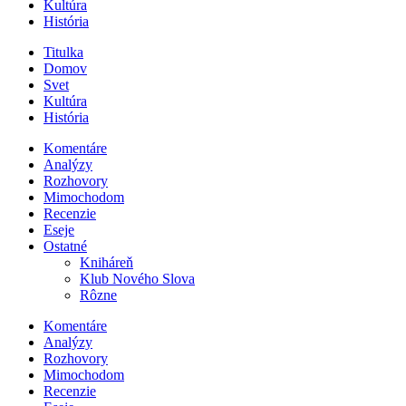
Kultúra
História
Titulka
Domov
Svet
Kultúra
História
Komentáre
Analýzy
Rozhovory
Mimochodom
Recenzie
Eseje
Ostatné
Kniháreň
Klub Nového Slova
Rôzne
Komentáre
Analýzy
Rozhovory
Mimochodom
Recenzie