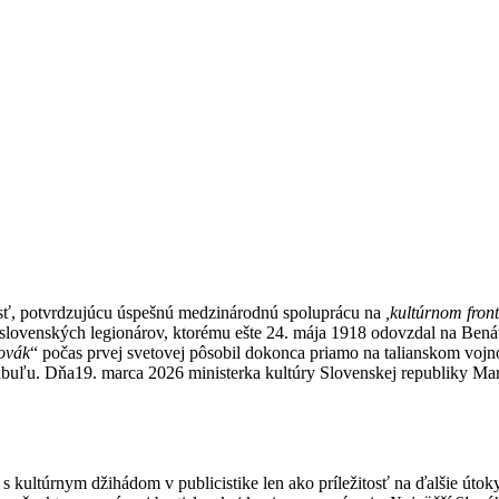
osť, potvrdzujúcu úspešnú medzinárodnú spoluprácu na
,kultúrnom front
koslovenských legionárov, ktorému ešte 24. mája 1918 odovzdal na Ben
ovák
“ počas prvej svetovej pôsobil dokonca priamo na talianskom vojno
abuľu. Dňa19. marca 2026 ministerka kultúry Slovenskej republiky Ma
 kultúrnym džihádom v publicistike len ako príležitosť na ďalšie útoky