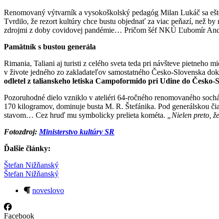
Renomovaný výtvarník a vysokoškolský pedagóg Milan Lukáč sa ešte a
Tvrdilo, že rezort kultúry chce bustu objednať za viac peňazí, než 
zdrojmi z doby covidovej pandémie… Pričom šéf NKÚ Ľubomír Andrássy
Pamätník s bustou generála
Rimania, Taliani aj turisti z celého sveta teda pri návšteve pietneho
v živote jedného zo zakladateľov samostatného Česko-Slovenska d
odletel z talianskeho letiska Campoformido pri Udine do Česko-S
Pozoruhodné dielo vzniklo v ateliéri 64-ročného renomovaného soch
170 kilogramov, dominuje busta M. R. Štefánika. Pod generálskou č
stavom… Cez hruď mu symbolicky prelieta kométa.
„
Nielen preto, 
Fotozdroj:
Ministerstvo kultúry SR
Ďalšie články:
Štefan Nižňanský
Štefan Nižňanský
noveslovo
Facebook