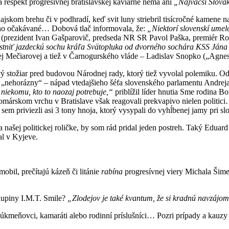
 rešpekt progresívnej bratislavskej kaviarne nemá ani
„
Najväčší Slová
skom brehu či v podhradí, keď svit luny striebril tisícročné kamene naše
dlho očakávané… Dobová tlač informovala, že:
„
Niektorí slovenskí umel
rezident Ivan Gašparovič, predseda NR SR Pavol Paška, premiér Robert 
tniť jazdeckú sochu kráľa Svätopluka od dvorného sochára KSS Jána 
ej Mečiarovej a tiež v Čarnogurského vláde – Ladislav Snopko („Agnes
 stožiar pred budovou Národnej rady, ktorý tiež vyvolal polemiku. Odpo
ž „nehorázny“ – nápad vtedajšieho šéfa slovenského parlamentu Andre
 niekomu, kto to naozaj potrebuje,“
priblížil líder hnutia Sme rodina Bo
Somárskom vrchu v Bratislave však reagovali prekvapivo nielen politi
 sem priviezli asi 3 tony hnoja, ktorý vysypali do vyhĺbenej jamy pri 
ašej politickej roličke, by som rád pridal jeden postreh. Taký Eduar
al v Kyjeve.
obil, prečítajú kázeň či litánie
rabína
progresívnej viery Michala Šim
skupiny I.M.T. Smile?
„Zlodejov je také kvantum, že si kradnú navzájom
h súkmeňovci, kamaráti alebo rodinní príslušníci… Pozri prípady a kau