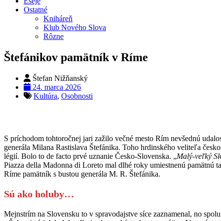
Eseje
Ostatné
Kniháreň
Klub Nového Slova
Rôzne
Štefánikov pamätník v Ríme
Štefan Nižňanský
24. marca 2026
Kultúra
,
Osobnosti
S príchodom tohtoročnej jari zažilo večné mesto Rím nevšednú udal
generála Milana Rastislava Štefánika. Toho hrdinského veliteľa čes
légií. Bolo to de facto prvé uznanie Česko-Slovenska. „
Malý-veľký Sl
Piazza della Madonna di Loreto mal dlhé roky umiestnenú pamätnú t
Ríme pamätník s bustou generála M. R. Štefánika.
Sú ako holuby…
Mejnstrím na Slovensku to v spravodajstve síce zaznamenal, no spolu s