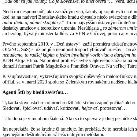
„
Šak oni sú jak holuby. Co je slovenské, to hnet oserú“
… Veru, úctu a
Nedá mi nespomenúť, ako zakaždým vlci, šakaly aj kojoti vyli na dunaj
keď sa na nádvorí Bratislavského hradu chystalo niečo sviatočné a 
autor diela aj námet skulptúry
.
“
Trom najvyšším ústavným činiteľom (p
desiatky umelcov a teoretikov umenia. Nesúhlasia
„
so zámerom umies
archeológ, bývalý minister kultúry za VPN v Čičovej, potom aj v prv
Prvého septembra 2019, v „Deň ústavy“, zažil premiéru tridsaťmetrový
OĽaNO, SaS) si už od júla neodpustili spochybňovať hriešny – ba a
nebudeme, to radšej kúpim o jeden invalidný vozík viac a darujem ho
KDH Alojz Hlina. Na protest proti výstavbe vlajkového stožiara na 
dorazili farmári Patrik Magdoško a František Oravec. Na veľkej Tatre
K zaujímavostiam, vykresľujúcim svojráz duševných maloroľníkov na n
ofrflal, sa v marci 2023 spolu so Zelenským rovnakému nadšene klaň
Agenti ŠtB by bledli závisťou…
Tykadlá slovenského kultúrneho džihádu si ráno zapnú počítač alebo m
Sledovať, špicľovať, udávať, kritizovať,
hejtovať
, protestovať…
Táto doba je v mnohom šialená. Ako sa to spieva v jednej pesničke 
Im neprekáža, že sa kradne či tuneluje. Im prekáža, že to nerobia ic
zjavnejšími deštrukčnými až fašizoidnými metódami.