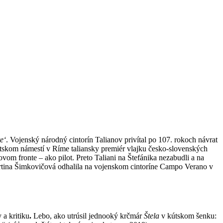
e‘
. Vojenský národný cintorín Talianov privítal po 107. rokoch návrat
átskom námestí v Ríme taliansky premiér vlajku česko-slovenských
vom fronte – ako pilot. Preto Taliani na Štefánika nezabudli a na
rtina Šimkovičová odhalila na vojenskom cintoríne Campo Verano v
 a kritiku
.
Lebo, ako utrúsil jednooký krčmár
Štela
v kútskom šenku: