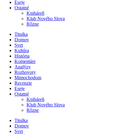
Eseje
Ostatné
Kniháreň
Klub Nového Slova
Rôzne
Titulka
Domov
Svet
Kultúra
História
Komentáre
Analýzy
Rozhovory
Mimochodom
Recenzie
Eseje
Ostatné
Kniháreň
Klub Nového Slova
Rôzne
Titulka
Domov
Svet