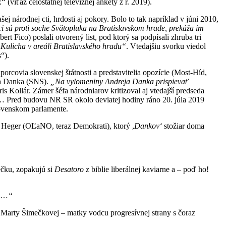
k“
(víťaz celoštátnej televíznej ankety z r. 2019).
j národnej cti, hrdosti aj pokory. Bolo to tak napríklad v júni 2010,
ci sú proti soche Svätopluka na Bratislavskom hrade, prekáža im
Fico) poslali otvorený list, pod ktorý sa podpísali zhruba tri
Kulicha v areáli Bratislavského hradu“
. Vtedajšiu svorku viedol
“).
rcovia slovenskej štátnosti a predstavitelia opozície (Most-Híd,
ja Danka (SNS).
„Na vylomeniny Andreja Danka prispievať
ris Kollár. Zámer šéfa národniarov kritizoval aj vtedajší predseda
ci… Pred budovu NR SR okolo deviatej hodiny ráno 20. júla 2019
slovenskom parlamente.
d Heger (OĽaNO, teraz Demokrati), ktorý ,
Dankov
‘
stožiar doma
ečku, zopakujú si
Desatoro
z biblie liberálnej kaviarne a – poď ho!
…
“
zy Marty Šimečkovej – matky vodcu progresívnej strany s čoraz