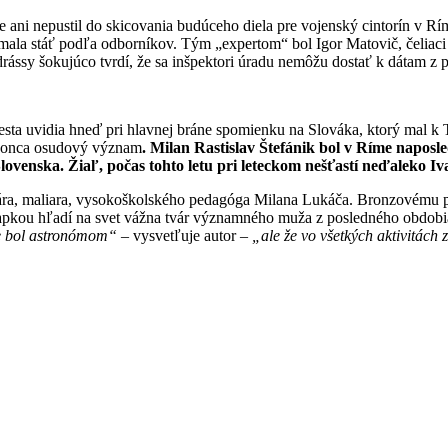
ni nepustil do skicovania budúceho diela pre vojenský cintorín v Rí
by mala stáť podľa odborníkov. Tým „expertom“ bol Igor Matovič, čelia
 šokujúco tvrdí, že sa inšpektori úradu nemôžu dostať k dátam z prí
 miesta uvidia hneď pri hlavnej bráne spomienku na Slováka, ktorý mal 
okonca osudový význam
. Milan Rastislav Štefánik bol v Ríme naposl
lovenska. Žiaľ, počas tohto letu pri leteckom nešťastí neďaleko I
ára, maliara, vysokoškolského pedagóga Milana Lukáča. Bronzovému p
iapkou hľadí na svet vážna tvár významného muža z posledného obdobi
že bol astronómom“
– vysvetľuje autor –
„
ale že vo všetkých aktivitách 