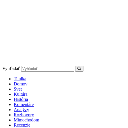
Preskočiť
na
obsah
Vyhľadať
Titulka
Domov
Svet
Kultúra
História
Komentáre
Analýzy
Rozhovory
Mimochodom
Recenzie