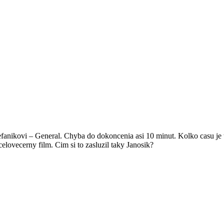
efanikovi – General. Chyba do dokoncenia asi 10 minut. Kolko casu je t
elovecerny film. Cim si to zasluzil taky Janosik?