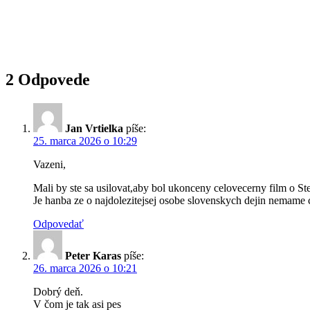
2 Odpovede
Jan Vrtielka
píše:
25. marca 2026 o 10:29
Vazeni,
Mali by ste sa usilovat,aby bol ukonceny celovecerny film o St
Je hanba ze o najdolezitejsej osobe slovenskych dejin nemame c
Odpovedať
Peter Karas
píše:
26. marca 2026 o 10:21
Dobrý deň.
V čom je tak asi pes