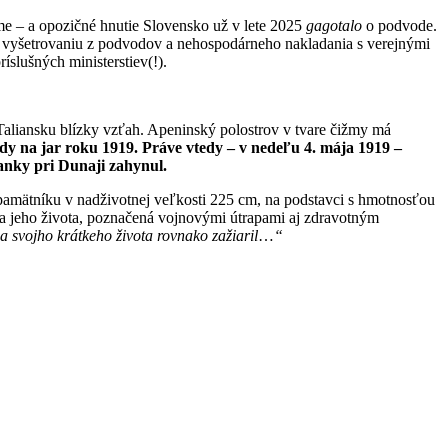
me – a opozičné hnutie Slovensko už v lete 2025
gagotalo
o podvode.
ci vyšetrovaniu z podvodov a nehospodárneho nakladania s verejnými
slušných ministerstiev(!).
k Taliansku blízky vzťah. Apeninský polostrov v tvare čižmy má
edy na jar roku 1919. Práve vtedy – v nedeľu 4. mája 1919 –
vanky pri Dunaji zahynul.
amätníku v nadživotnej veľkosti 225 cm, na podstavci s hmotnosťou
a jeho života, poznačená vojnovými útrapami aj zdravotným
za svojho krátkeho života rovnako zažiaril
…
“