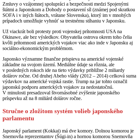
Zmluvy o vzájomnej spolupráci a bezpečnosti medzi Spojenými
štátmi a Japonskom a Dohody o postavení síl (známej pod skratkou
SOFA i v iných štátoch, vrátane Slovenska), ktorý im v mnohých
prípadoch umožňuje vyhnúť sa trestnému stíhaniu v Japonsku.
Už viackrát boli protesty proti vojenskej prítomnosti USA na
Okinawe, ale bez výsledkov. Obyvatelia ostrova okrem toho čelia
kvôli prítomnosti amerických vojakov viac ako inde v Japonsku aj
sociálno-ekonomickým problémom.
Japonsko významne finančne prispieva na americké vojenské
základne na svojom území. Mediálne údaje sa rôznia, ale
v posledných rokoch ide na tieto výdavky približne 2 miliardy
dolárov ročne. Od druhej Abeho vlády (2012 – 2014) celková suma
výdavkov na americké vojská rastie. Trump na jar tohto označil
japonskú podporu amerických vojakov za nedostatočnú.
V minulosti presadzoval štvornásobné zvýšenie japonského
príspevku až na 8 miliárd dolárov ročne.
Stručne o zložitom systém volieb japonského
parlamentu
Japonský parlament (Kokkai) má dve komory. Dolnou komorou je
Snemovňa reprezentantov (Šúgi-in) a hornou komorou Snemovňa