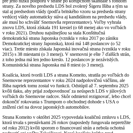
pre jeho nízku podporu v strane po korupčnom škandále s fondom
strany. Za nového predsedu LDS bol zvolený Šigeru Išiba a tým sa
stal aj predsedom vlády (podľa britského vzoru sa predseda strany
vedúcej vlády automaticky stáva aj kandidátom na predsedu vlády,
ale musí ho schváliť Snemovňa reprezentantov). Voľby vyhrala
znovu LDS, ktorá získala 191 kresiel (o 68 menej ako vo voľbách
v roku 2021). Druhou najsilnejšou sa stala Konštitučná
demokratická strana Japonska (vznikla v roku 2017 po zániku
Demokratickej strany Japonska), ktorá má 148 poslancov (o 52
viac). Tretie miesto získala Japonská inovačná strana (vznikla v roku
2015) s 38 miestami (o 3 menej). V snemovni je ešte 7 ďalších strán,
z toho jedna má len jedno kreslo. 12 poslancov je nezávislých.
Komunistická strana Japonska má 8 miest (o 3 menej).
Koalícia, ktorú tvorili LDS a strana Komeito, stratila po voľbách do
Snemovne reprezentantov v roku 2024 nadpolovičnú väčšinu, ale
Išiba napriek tomu zostal vo funkcii. Odstúpil až 7. septembra 2025
kvôli tlaku, aby prijal zodpovednosť za neúspech LDS v júlových
voľbách do Snemovne radcov. Skôr odmietol rezignovať, lebo chcel
dokončiť rokovania s Trumpom o obchodnej dohode s USA o
znížení ciel na dovoz japonských automobilov.
Strana Komeito v októbri 2025 vypovedala koaličnú zmluvu s LDS,
ktorá trvala s prestávkami 26 rokov (naposledy fungovala nepretržite
od roku 2012) kvôli sporom o financovaní strán a nebola ochotná