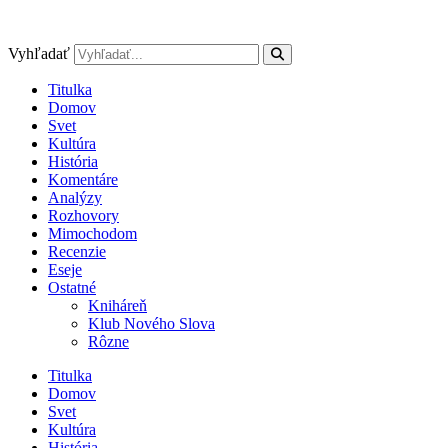
Preskočiť
na
obsah
Vyhľadať
Titulka
Domov
Svet
Kultúra
História
Komentáre
Analýzy
Rozhovory
Mimochodom
Recenzie
Eseje
Ostatné
Kniháreň
Klub Nového Slova
Rôzne
Titulka
Domov
Svet
Kultúra
História