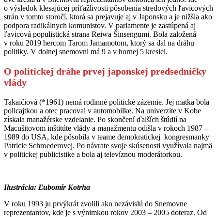
o výsledok klesajúcej príťažlivosti pôsobenia stredových ľavicových
strán v tomto storočí, ktorá sa prejavuje aj v Japonsku a je nižšia ako
podpora radikálnych komunistov. V parlamente je zastúpená aj
ľavicová populistická strana Reiwa Šinsengumi. Bola založená
v roku 2019 hercom Tarom Jamamotom, ktorý sa dal na dráhu
politiky. V dolnej snemovni má 9 a v hornej 5 kresiel.
O politickej dráhe prvej japonskej predsedníčky
vlády
Takaičiová (*1961) nemá rodinné politické zázemie. Jej matka bola
policajtkou a otec pracoval v automobilke. Na univerzite v Kobe
získala manažérske vzdelanie. Po skončení ďalších štúdií na
Macušitovom inštitúte vlády a manažmentu odišla v rokoch 1987 –
1989 do USA, kde pôsobila v teame demokratickej kongresmanky
Patricie Schroederovej. Po návrate svoje skúsenosti využívala najmä
v politickej publicistike a bola aj televíznou moderátorkou.
Ilustrácia: Ľubomír Kotrha
V roku 1993 ju prvýkrát zvolili ako nezávislú do Snemovne
reprezentantov, kde je s výnimkou rokov 2003 – 2005 doteraz. Od