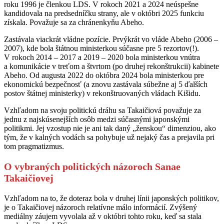
roku 1996 je členkou LDS. V rokoch 2021 a 2024 neúspešne
kandidovala na predsedníčku strany, ale v októbri 2025 funkciu
získala. Považuje sa za chránenkyňu Abeho.
Zastávala viackrát vládne pozície. Prvýkrát vo vláde Abeho (2006 –
2007), kde bola štátnou ministerkou súčasne pre 5 rezortov(!).
V rokoch 2014 – 2017 a 2019 – 2020 bola ministerkou vnútra
a komunikácie v treťom a štvrtom (po druhej rekonštrukcii) kabinete
Abeho. Od augusta 2022 do októbra 2024 bola ministerkou pre
ekonomickú bezpečnosť (a znovu zastávala súbežne aj 5 ďalších
postov štátnej ministerky) v rekonštruovaných vládach Kišidu.
Vzhľadom na svoju politickú dráhu sa Takaičiová považuje za
jednu z najskúsenejších osôb medzi súčasnými japonskými
politikmi. Jej vzostup nie je ani tak daný „ženskou“ dimenziou, ako
tým, že v kalných vodách sa pohybuje už nejaký čas a prejavila pri
tom pragmatizmus.
O vybraných politických názoroch Sanae
Takaičiovej
Vzhľadom na to, že doteraz bola v druhej línii japonských politikov,
je o Takaičiovej názoroch relatívne málo informácií. Zvýšený
mediálny záujem vyvolala až v októbri tohto roku, keď sa stala