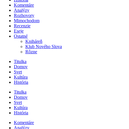
Komentáre
Analýzy
Rozhovory
Mimochodom
Recenzie
Eseje
Ostatné
Kniháreň
Klub Nového Slova
Rôzne
Titulka
Domov
Svet
Kultúra
História
Titulka
Domov
Svet
Kultúra
História
Komentáre
Analýzy