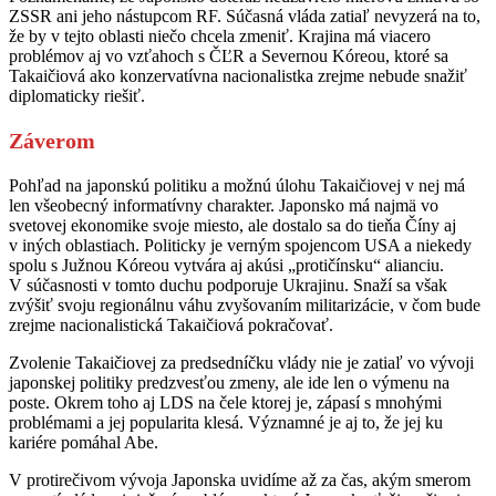
ZSSR ani jeho nástupcom RF. Súčasná vláda zatiaľ nevyzerá na to,
že by v tejto oblasti niečo chcela zmeniť. Krajina má viacero
problémov aj vo vzťahoch s ČĽR a Severnou Kóreou, ktoré sa
Takaičiová ako konzervatívna nacionalistka zrejme nebude snažiť
diplomaticky riešiť.
Záverom
Pohľad na japonskú politiku a možnú úlohu Takaičiovej v nej má
len všeobecný informatívny charakter. Japonsko má najmä vo
svetovej ekonomike svoje miesto, ale dostalo sa do tieňa Číny aj
v iných oblastiach. Politicky je verným spojencom USA a niekedy
spolu s Južnou Kóreou vytvára aj akúsi „protičínsku“ alianciu.
V súčasnosti v tomto duchu podporuje Ukrajinu. Snaží sa však
zvýšiť svoju regionálnu váhu zvyšovaním militarizácie, v čom bude
zrejme nacionalistická Takaičiová pokračovať.
Zvolenie Takaičiovej za predsedníčku vlády nie je zatiaľ vo vývoji
japonskej politiky predzvesťou zmeny, ale ide len o výmenu na
poste. Okrem toho aj LDS na čele ktorej je, zápasí s mnohými
problémami a jej popularita klesá. Významné je aj to, že jej ku
kariére pomáhal Abe.
V protirečivom vývoja Japonska uvidíme až za čas, akým smerom