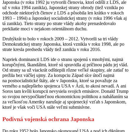
Japonska (v roku 1992 ju vytvorili členovia, ktorí odišli z LDS, ale
už v roku 1994 zanikla), Japonskej strany obrody (tiež vznikla po
odchode niektorých členov z LDS a pôsobila len krátko v rokoch
1993 – 1994) a Japonskej socialistickej strany (v roku 1996 však aj
tá zanikla). Tieto strany po strate vlády akoby prenasledovalo
prekliatie moci v nejakom orientálnom duchu.
Druhýkrát to bolo v rokoch 2009 – 2012. Vytvorili sa tri vlády
Demokratickej strany Japonska, ktorá vznikla v roku 1998, ale po
strate kresla predsedu vlády tiež zanikla v roku 2016.
Napriek dominancii LDS ide o stranu spojenú s mnohými, najmä
korupčnými, škandálmi, ktoré sú spravidla aj príčinou pádu jej vlád.
Od strany sa už viackrát odštiepili rôzne veľké skupiny, ale zatiaľ to
prežila bez väčšej ujmy. Za korupciu Západ síce útočí najmä
na postsocialistické štáty, ale v Japonsku, ktoré sa považuje za
verného a najlepšieho spojenca USA v Ázii, to akosi nevadí. A ani
Soros tam kvôli korupcii nevysiela svojich emisárov. Donald Trump
so svojou nevypočítateľnou ekonomickou politikou a naháňaním sa
za veľkosťou Ameriky narušuje aj spojenecký vzťah s Japonskom,
ktoré je však voči USA stále veľmi submisívne.
Podivná vojenská ochrana Japonska
Do roku 1952 bolo Japonsko okupované USA a pod ich diktátom