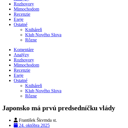
Rozhovory
Mimochodom
Recenzie
Eseje
Ostatné
Kniháreň
Klub Nového Slova
Rôzne
Komentáre
Analýzy
Rozhovory
Mimochodom
Recenzie
Eseje
Ostatné
Kniháreň
Klub Nového Slova
Rôzne
Japonsko má prvú predsedníčku vlády
František Škvrnda st.
24. októbra 2025