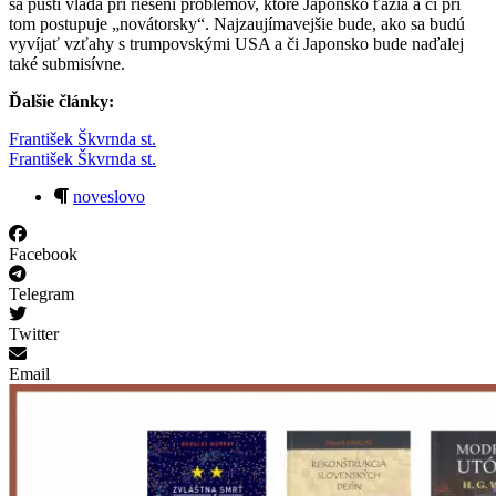
sa pustí vláda pri riešení problémov, ktoré Japonsko ťažia a či pri
tom postupuje „novátorsky“. Najzaujímavejšie bude, ako sa budú
vyvíjať vzťahy s trumpovskými USA a či Japonsko bude naďalej
také submisívne.
Ďalšie články:
František Škvrnda st.
František Škvrnda st.
noveslovo
Facebook
Telegram
Twitter
Email