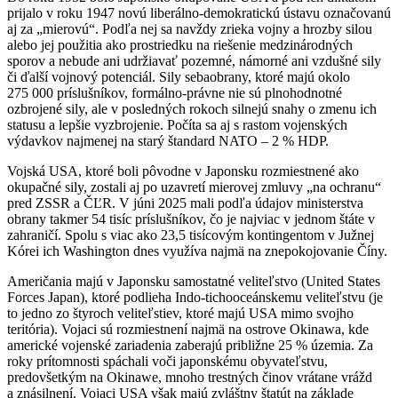
prijalo v roku 1947 novú liberálno-demokratickú ústavu označovanú
aj za „mierovú“. Podľa nej sa navždy zrieka vojny a hrozby silou
alebo jej použitia ako prostriedku na riešenie medzinárodných
sporov a nebude ani udržiavať pozemné, námorné ani vzdušné sily
či ďalší vojnový potenciál. Sily sebaobrany, ktoré majú okolo
275 000 príslušníkov, formálno-právne nie sú plnohodnotné
ozbrojené sily, ale v posledných rokoch silnejú snahy o zmenu ich
statusu a lepšie vyzbrojenie. Počíta sa aj s rastom vojenských
výdavkov najmenej na starý štandard NATO – 2 % HDP.
Vojská USA, ktoré boli pôvodne v Japonsku rozmiestnené ako
okupačné sily, zostali aj po uzavretí mierovej zmluvy „na ochranu“
pred ZSSR a ČĽR. V júni 2025 mali podľa údajov ministerstva
obrany takmer 54 tisíc príslušníkov, čo je najviac v jednom štáte v
zahraničí. Spolu s viac ako 23,5 tisícovým kontingentom v Južnej
Kórei ich Washington dnes využíva najmä na znepokojovanie Číny.
Američania majú v Japonsku samostatné veliteľstvo (United States
Forces Japan), ktoré podlieha Indo-tichooceánskemu veliteľstvu (je
to jedno zo štyroch veliteľstiev, ktoré majú USA mimo svojho
teritória). Vojaci sú rozmiestnení najmä na ostrove Okinawa, kde
americké vojenské zariadenia zaberajú približne 25 % územia. Za
roky prítomnosti spáchali voči japonskému obyvateľstvu,
predovšetkým na Okinawe, mnoho trestných činov vrátane vrážd
a znásilnení. Vojaci USA však majú zvláštny štatút na základe