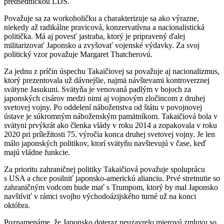
predsedníčkou LDS.
Považuje sa za workoholičku a charakterizuje sa ako výrazne,
niekedy až radikálne pravicová, konzervatívna a nacionalistická
politička. Má aj povesť jastraba, ktorý je pripravený ďalej
militarizovať Japonsko a zvyšovať vojenské výdavky. Za svoj
politický vzor považuje Margaret Thatcherovú.
Za jednu z príčin úspechu Takaičiovej sa považuje aj nacionalizmus,
ktorý prezentovala už dávnejšie, najmä návštevami kontroverznej
svätyne Jasukuni. Svätyňa je venovaná padlým v bojoch za
japonských cisárov medzi nimi aj vojnovým zločincom z druhej
svetovej vojny. Po oddelení náboženstva od štátu v povojnovej
ústave je súkromným náboženským pamätníkom. Takaičiová bola v
svätyni prvýkrát ako členka vlády v roku 2014 a zopakovala v roku
2020 pri príležitosti 75. výročia konca druhej svetovej vojny. Je len
málo japonských politikov, ktorí svätyňu navštevujú v čase, keď
majú vládne funkcie.
Za prioritu zahraničnej politiky Takaičiová považuje spoluprácu
s USA a chce posilniť japonsko-americkú alianciu. Prvé stretnutie so
zahraničným vodcom bude mať s Trumpom, ktorý by mal Japonsko
navštíviť v rámci svojho východoázijského turné už na konci
októbra.
Poznamenáme, že Japonsko doteraz neuzavrelo mierovú zmluvu so