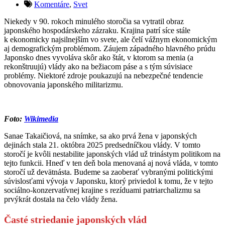
Komentáre
,
Svet
Niekedy v 90. rokoch minulého storočia sa vytratil obraz
japonského hospodárskeho zázraku. Krajina patrí síce stále
k ekonomicky najsilnejším vo svete, ale čelí vážnym ekonomickým
aj demografickým problémom. Záujem západného hlavného prúdu
Japonsko dnes vyvoláva skôr ako štát, v ktorom sa menia (a
rekonštruujú) vlády ako na bežiacom páse a s tým súvisiace
problémy. Niektoré zdroje poukazujú na nebezpečné tendencie
obnovovania japonského militarizmu.
Foto:
Wikimedia
Sanae Takaičiová, na snímke, sa ako prvá žena v japonských
dejinách stala 21. októbra 2025 predsedníčkou vlády. V tomto
storočí je kvôli nestabilite japonských vlád už trinástym politikom na
tejto funkcii. Hneď v ten deň bola menovaná aj nová vláda, v tomto
storočí už devätnásta. Budeme sa zaoberať vybranými politickými
súvislosťami vývoja v Japonsku, ktorý priviedol k tomu, že v tejto
sociálno-konzervatívnej krajine s rezíduami patriarchalizmu sa
prvýkrát dostala na čelo vlády žena.
Časté striedanie japonských vlád