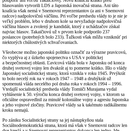
podporiť ani voľbu Takaičiovej. Novú koalíciu krátko pred
hlasovaním vytvorili LDS a Japonská inovačná strana. Ani táto
koalícia však nemá v Snemovni reprezentantov (a ani v Snemovni
radcov) nadpolovičnú väčšinu. Pri voľbe predsedu vlády to je nie je
veľký problém, lebo v druhom kole sa nevyžaduje nadpolovičná
väčšina hlasov a zvolený je kandidát, ktorý z uchádzačov získal
najviac hlasov. Takaičiovú už v prvom kole podporilo 237
poslancov (potrebných bolo 233). Ťažkosti však môžu vzniknúť pri
niektorých chúlostivých schvaľovaniach.
Všeobecne možno japonskú politiku označiť za výrazne pravicovú,
čo vyplýva aj z úzkeho spojenectva s USA v politickej
a bezpečnostnej oblasti. Ľavicová vláda bola v Japonsku od konca
druhej svetovej vojny len dvakrát aj to pomerne krátko. Išlo o vlády
Japonskej socialistickej strany, ktorá vznikla v roku 1945. Prvýkrát
to bolo necelý rok na v rokoch 1947 – 1948 a druhýkrát už
spomenutá vláda necelého pol druha roka v rokoch 1994 – 1996.
Vtedajší socialistický predseda vlády Tomiiči Murajama vydal
vyhlásenie k 50. výročiu konca druhej svetovej vojny, v ktorom sa
oficiálne ospravedlnil za minulé koloniálne vojny a agresiu Japonska
a jeho vojnové zločiny. Pravicové vlády sa k takémuto radikálnemu
kroku nemajú.
Po zániku Socialistickej strany sa jej nástupkyňou stala
Sociálnodemokratická strana, ktorá má však v Snemovni radcov len
dve kreslá a v Snemovni reprezentantov dokonca len jedno. Ide