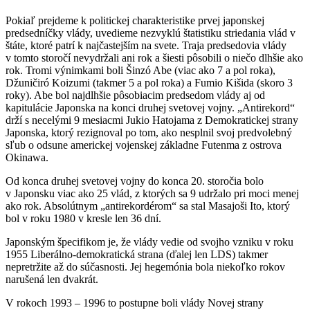
Pokiaľ prejdeme k politickej charakteristike prvej japonskej
predsedníčky vlády, uvedieme nezvyklú štatistiku striedania vlád v
štáte, ktoré patrí k najčastejším na svete. Traja predsedovia vlády
v tomto storočí nevydržali ani rok a šiesti pôsobili o niečo dlhšie ako
rok. Tromi výnimkami boli Šinzó Abe (viac ako 7 a pol roka),
Džuničiró Koizumi (takmer 5 a pol roka) a Fumio Kišida (skoro 3
roky). Abe bol najdlhšie pôsobiacim predsedom vlády aj od
kapitulácie Japonska na konci druhej svetovej vojny. „Antirekord“
drží s necelými 9 mesiacmi Jukio Hatojama z Demokratickej strany
Japonska, ktorý rezignoval po tom, ako nesplnil svoj predvolebný
sľub o odsune americkej vojenskej základne Futenma z ostrova
Okinawa.
Od konca druhej svetovej vojny do konca 20. storočia bolo
v Japonsku viac ako 25 vlád, z ktorých sa 9 udržalo pri moci menej
ako rok. Absolútnym „antirekordérom“ sa stal Masajoši Ito, ktorý
bol v roku 1980 v kresle len 36 dní.
Japonským špecifikom je, že vlády vedie od svojho vzniku v roku
1955 Liberálno-demokratická strana (ďalej len LDS) takmer
nepretržite až do súčasnosti. Jej hegemónia bola niekoľko rokov
narušená len dvakrát.
V rokoch 1993 – 1996 to postupne boli vlády Novej strany