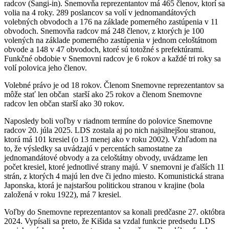
radcov (Sangi-in). Snemovňa reprezentantov má 465 členov, ktorí sa
volia na 4 roky. 289 poslancov sa volí v jednomandátových
volebných obvodoch a 176 na základe pomerného zastúpenia v 11
obvodoch. Snemovňa radcov má 248 členov, z ktorých je 100
volených na základe pomerného zastúpenia v jednom celoštátnom
obvode a 148 v 47 obvodoch, ktoré sú totožné s prefektúrami.
Funkčné obdobie v Snemovni radcov je 6 rokov a každé tri roky sa
volí polovica jeho členov.
Volebné právo je od 18 rokov. Členom Snemovne reprezentantov sa
môže stať len občan starší ako 25 rokov a členom Snemovne
radcov len občan starší ako 30 rokov.
Naposledy boli voľby v riadnom termíne do polovice Snemovne
radcov 20. júla 2025. LDS zostala aj po nich najsilnejšou stranou,
ktorá má 101 kresiel (o 13 menej ako v roku 2002). Vzhľadom na
to, že výsledky sa uvádzajú v percentách samostatne za
jednomandátové obvody a za celoštátny obvody, uvádzame len
počet kresiel, ktoré jednotlivé strany majú. V snemovni je ďalších 11
strán, z ktorých 4 majú len dve či jedno miesto. Komunistická strana
Japonska, ktorá je najstaršou politickou stranou v krajine (bola
založená v roku 1922), má 7 kresiel.
Voľby do Snemovne reprezentantov sa konali predčasne 27. októbra
2024. Vypísali sa preto, že Kišida sa vzdal funkcie predsedu LDS