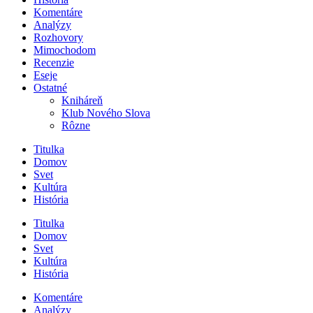
Komentáre
Analýzy
Rozhovory
Mimochodom
Recenzie
Eseje
Ostatné
Kniháreň
Klub Nového Slova
Rôzne
Titulka
Domov
Svet
Kultúra
História
Titulka
Domov
Svet
Kultúra
História
Komentáre
Analýzy