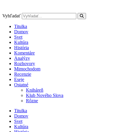
Preskočiť
na
obsah
Vyhľadať
Titulka
Domov
Svet
Kultúra
História
Komentáre
Analýzy
Rozhovory
Mimochodom
Recenzie
Eseje
Ostatné
Kniháreň
Klub Nového Slova
Rôzne
Titulka
Domov
Svet
Kultúra
História