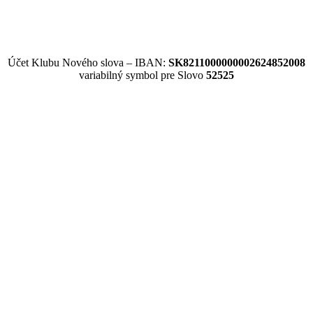
Účet Klubu Nového slova – IBAN:
SK8211000000002624852008
variabilný symbol pre Slovo
52525