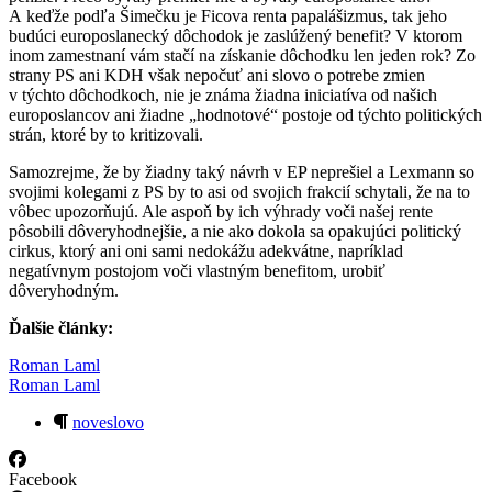
A keďže podľa Šimečku je Ficova renta papalášizmus, tak jeho
budúci europoslanecký dôchodok je zaslúžený benefit? V ktorom
inom zamestnaní vám stačí na získanie dôchodku len jeden rok? Zo
strany PS ani KDH však nepočuť ani slovo o potrebe zmien
v týchto dôchodkoch, nie je známa žiadna iniciatíva od našich
europoslancov ani žiadne „hodnotové“ postoje od týchto politických
strán, ktoré by to kritizovali.
Samozrejme, že by žiadny taký návrh v EP neprešiel a Lexmann so
svojimi kolegami z PS by to asi od svojich frakcií schytali, že na to
vôbec upozorňujú. Ale aspoň by ich výhrady voči našej rente
pôsobili dôveryhodnejšie, a nie ako dokola sa opakujúci politický
cirkus, ktorý ani oni sami nedokážu adekvátne, napríklad
negatívnym postojom voči vlastným benefitom, urobiť
dôveryhodným.
Ďalšie články:
Roman Laml
Roman Laml
noveslovo
Facebook