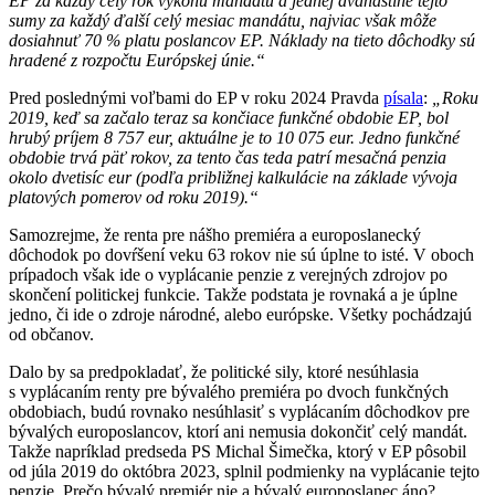
EP za každý celý rok výkonu mandátu a jednej dvanástine tejto
sumy za každý ďalší celý mesiac mandátu, najviac však môže
dosiahnuť 70 % platu poslancov EP. Náklady na tieto dôchodky sú
hradené z rozpočtu Európskej únie.“
Pred poslednými voľbami do EP v roku 2024 Pravda
písala
:
„Roku
2019, keď sa začalo teraz sa končiace funkčné obdobie EP, bol
hrubý príjem 8 757 eur, aktuálne je to 10 075 eur. Jedno funkčné
obdobie trvá päť rokov, za tento čas teda patrí mesačná penzia
okolo dvetisíc eur (podľa približnej kalkulácie na základe vývoja
platových pomerov od roku 2019).“
Samozrejme, že renta pre nášho premiéra a europoslanecký
dôchodok po dovŕšení veku 63 rokov nie sú úplne to isté. V oboch
prípadoch však ide o vyplácanie penzie z verejných zdrojov po
skončení politickej funkcie. Takže podstata je rovnaká a je úplne
jedno, či ide o zdroje národné, alebo európske. Všetky pochádzajú
od občanov.
Dalo by sa predpokladať, že politické sily, ktoré nesúhlasia
s vyplácaním renty pre bývalého premiéra po dvoch funkčných
obdobiach, budú rovnako nesúhlasiť s vyplácaním dôchodkov pre
bývalých europoslancov, ktorí ani nemusia dokončiť celý mandát.
Takže napríklad predseda PS Michal Šimečka, ktorý v EP pôsobil
od júla 2019 do októbra 2023, splnil podmienky na vyplácanie tejto
penzie. Prečo bývalý premiér nie a bývalý europoslanec áno?