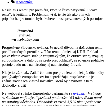
Komentáre
Nesúhlas s rentou pre premiéra, ktorá je často nazývaná „Ficova
renta“, je legitímny. Problémom však je, že tak ako v iných
prípadoch, aj v tomto chýba koherentnosť prezentovaných postojov.
Ilustračná
snímka:
www.pixabay.com
Progresívne Slovensko uvádza, že nevidí dôvod na doživotnú rentu
pre dlhoročných premiérov. Túto rentu odmieta aj KDH. Príklad
práve týchto dvoch strán je zaujímavý tým, že obidve strany majú aj
europoslancov a dalo by sa preto predpokladať, že rovnaké politické
postoje budú mať na národnej aj nadnárodnej úrovni.
Nie je to však tak. Zatiaľ čo rentu pre premiéra odmietajú, dôchodky
pre bývalých europoslancov im neprekážajú, respektíve nie je
známa žiadna ich vlastná iniciatíva, ktorá by navrhovala tieto
dôchodky zrušiť.
Na webovej stránke Európskeho parlamentu sa
uvádza
:
„V súlade
so štatútom majú bývalí poslanci po dovŕšení 63 rokov života nárok
na starobný dôchodok. Dôchodok sa rovná 3,5 % platu poslancov