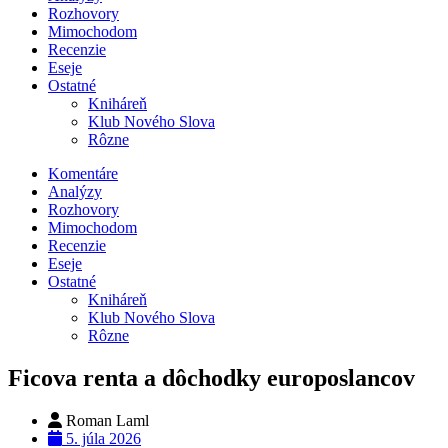
Rozhovory
Mimochodom
Recenzie
Eseje
Ostatné
Kniháreň
Klub Nového Slova
Rôzne
Komentáre
Analýzy
Rozhovory
Mimochodom
Recenzie
Eseje
Ostatné
Kniháreň
Klub Nového Slova
Rôzne
Ficova renta a dôchodky europoslancov
Roman Laml
5. júla 2026