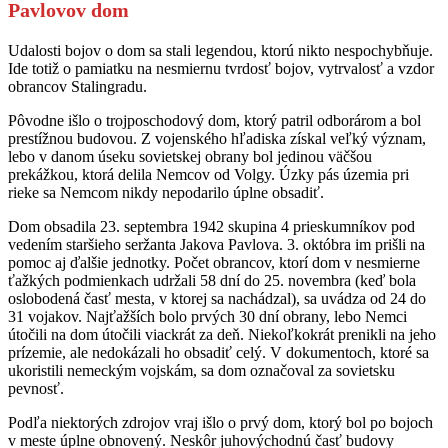
Pavlovov dom
Udalosti bojov o dom sa stali legendou, ktorú nikto nespochybňuje.
Ide totiž o pamiatku na nesmiernu tvrdosť bojov, vytrvalosť a vzdor
obrancov Stalingradu.
Pôvodne išlo o trojposchodový dom, ktorý patril odborárom a bol
prestížnou budovou. Z vojenského hľadiska získal veľký význam,
lebo v danom úseku sovietskej obrany bol jedinou väčšou
prekážkou, ktorá delila Nemcov od Volgy. Úzky pás územia pri
rieke sa Nemcom nikdy nepodarilo úplne obsadiť.
Dom obsadila 23. septembra 1942 skupina 4 prieskumníkov pod
vedením staršieho seržanta Jakova Pavlova. 3. októbra im prišli na
pomoc aj ďalšie jednotky. Počet obrancov, ktorí dom v nesmierne
ťažkých podmienkach udržali 58 dní do 25. novembra (keď bola
oslobodená časť mesta, v ktorej sa nachádzal), sa uvádza od 24 do
31 vojakov. Najťažších bolo prvých 30 dní obrany, lebo Nemci
útočili na dom útočili viackrát za deň. Niekoľkokrát prenikli na jeho
prízemie, ale nedokázali ho obsadiť celý. V dokumentoch, ktoré sa
ukoristili nemeckým vojskám, sa dom označoval za sovietsku
pevnosť.
Podľa niektorých zdrojov vraj išlo o prvý dom, ktorý bol po bojoch
v meste úplne obnovený. Neskôr juhovýchodnú časť budovy