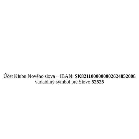
Účet Klubu Nového slova – IBAN:
SK8211000000002624852008
variabilný symbol pre Slovo
52525