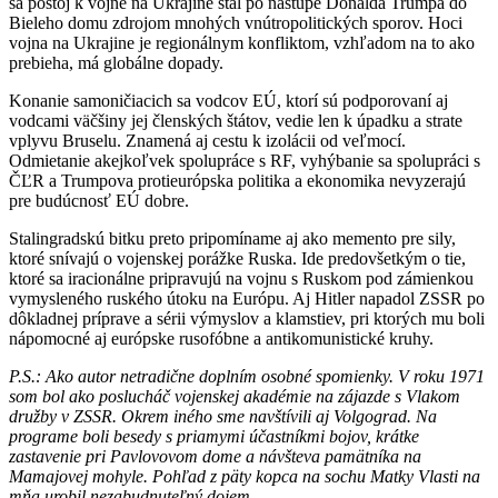
sa postoj k vojne na Ukrajine stal po nástupe Donalda Trumpa do
Bieleho domu zdrojom mnohých vnútropolitických sporov. Hoci
vojna na Ukrajine je regionálnym konfliktom, vzhľadom na to ako
prebieha, má globálne dopady.
Konanie samoničiacich sa vodcov EÚ, ktorí sú podporovaní aj
vodcami väčšiny jej členských štátov, vedie len k úpadku a strate
vplyvu Bruselu. Znamená aj cestu k izolácii od veľmocí.
Odmietanie akejkoľvek spolupráce s RF, vyhýbanie sa spolupráci s
ČĽR a Trumpova protieurópska politika a ekonomika nevyzerajú
pre budúcnosť EÚ dobre.
Stalingradskú bitku preto pripomíname aj ako memento pre sily,
ktoré snívajú o vojenskej porážke Ruska. Ide predovšetkým o tie,
ktoré sa iracionálne pripravujú na vojnu s Ruskom pod zámienkou
vymysleného ruského útoku na Európu. Aj Hitler napadol ZSSR po
dôkladnej príprave a sérii výmyslov a klamstiev, pri ktorých mu boli
nápomocné aj európske rusofóbne a antikomunistické kruhy.
P.S.: Ako autor netradične doplním osobné spomienky. V roku 1971
som bol ako poslucháč vojenskej akadémie na zájazde s Vlakom
družby v ZSSR. Okrem iného sme navštívili aj Volgograd. Na
programe boli besedy s priamymi účastníkmi bojov, krátke
zastavenie pri Pavlovovom dome a návšteva pamätníka na
Mamajovej mohyle. Pohľad z päty kopca na sochu Matky Vlasti na
mňa urobil nezabudnuteľný dojem.