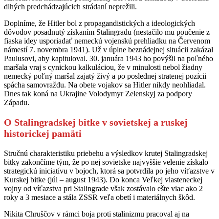
dlhých predchádzajúcich strádaní neprežili.
Doplníme, že Hitler bol z propagandistických a ideologických
dôvodov posadnutý získaním Stalingradu (nestačilo mu poučenie z
fiaska idey usporiadať nemeckú vojenskú prehliadku na Červenom
námestí 7. novembra 1941). Už v úplne beznádejnej situácii zakázal
Paulusovi, aby kapituloval. 30. januára 1943 ho povýšil na poľného
maršala vraj s cynickou kalkuláciou, že v minulosti nebol žiadny
nemecký poľný maršal zajatý živý a po poslednej stratenej pozícii
spácha samovraždu. Na obete vojakov sa Hitler nikdy neohliadal.
Dnes tak koná na Ukrajine Volodymyr Zelenskyj za podpory
Západu.
O Stalingradskej bitke v sovietskej a ruskej
historickej pamäti
Stručnú charakteristiku priebehu a výsledkov krutej Stalingradskej
bitky zakončíme tým, že po nej sovietske najvyššie velenie získalo
strategickú iniciatívu v bojoch, ktorá sa potvrdila po jeho víťazstve v
Kurskej bitke (júl – august 1943). Do konca Veľkej vlasteneckej
vojny od víťazstva pri Stalingrade však zostávalo ešte viac ako 2
roky a 3 mesiace a stála ZSSR veľa obetí i materiálnych škôd.
Nikita Chruščov v rámci boja proti stalinizmu pracoval aj na