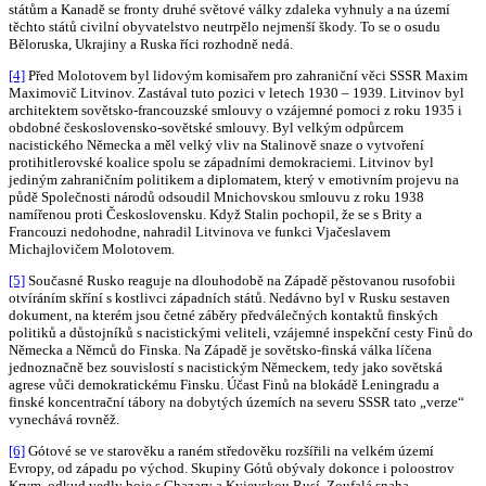
státům a Kanadě se fronty druhé světové války zdaleka vyhnuly a na území
těchto států civilní obyvatelstvo neutrpělo nejmenší škody. To se o osudu
Běloruska, Ukrajiny a Ruska říci rozhodně nedá.
[4]
Před Molotovem byl lidovým komisařem pro zahraniční věci SSSR Maxim
Maximovič Litvinov. Zastával tuto pozici v letech 1930 – 1939. Litvinov byl
architektem sovětsko-francouzské smlouvy o vzájemné pomoci z roku 1935 i
obdobné československo-sovětské smlouvy. Byl velkým odpůrcem
nacistického Německa a měl velký vliv na Stalinově snaze o vytvoření
protihitlerovské koalice spolu se západními demokraciemi. Litvinov byl
jediným zahraničním politikem a diplomatem, který v emotivním projevu na
půdě Společnosti národů odsoudil Mnichovskou smlouvu z roku 1938
namířenou proti Československu. Když Stalin pochopil, že se s Brity a
Francouzi nedohodne, nahradil Litvinova ve funkci Vjačeslavem
Michajlovičem Molotovem.
[5]
Současné Rusko reaguje na dlouhodobě na Západě pěstovanou rusofobii
otvíráním skříní s kostlivci západních států. Nedávno byl v Rusku sestaven
dokument, na kterém jsou četné záběry předválečných kontaktů finských
politiků a důstojníků s nacistickými veliteli, vzájemné inspekční cesty Finů do
Německa a Němců do Finska. Na Západě je sovětsko-finská válka líčena
jednoznačně bez souvislostí s nacistickým Německem, tedy jako sovětská
agrese vůči demokratickému Finsku. Účast Finů na blokádě Leningradu a
finské koncentrační tábory na dobytých územích na severu SSSR tato „verze“
vynechává rovněž.
[6]
Gótové se ve starověku a raném středověku rozšířili na velkém území
Evropy, od západu po východ. Skupiny Gótů obývaly dokonce i poloostrov
Krym, odkud vedly boje s Chazary a Kyjevskou Rusí. Zoufalá snaha