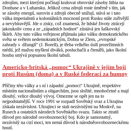
zdrojům, mezi kterými počínají kralovat obrovské zásoby lithia na
Donbase a v Luhansku. Jelikož cena zdrojů roste úměrně s tím, jak
se zásoby energií, surovin a zdrojů obecně snižují, stává se i tato
válka imperialistů a koloniálních mocností proti Rusku stále zuřivější
a nevybíravější. Jde o zisky, což znamená, že lidské životy ztrácejí
jakoukoliv cenu a ze „západních hodnot“ zůstává jen šaškovský
škleb. Aby tuto válku veřejnost přijímala jako válku demokratického
světa se světem nedemokratickým, Dobra se Zlem, „evropské
zahrady s džunglí“ (J. Borell), je třeba velkého úsilí prorežimních
médií, jež mažou myšlení diváků, posluchačů a čtenářů, jako školní
houba smývá popsanou školní tabuli.
Americko-britská „pomoc“ Ukrajině v jejím boji
proti Rusům (doma) a v Ruské federaci za humny
Příčiny této války a s ní i západní „pomoci“ Ukrajině, respektive
místním nacionalistům a oligarchům, jsou složité, mnohočetné a mají
dlouhý, velice dlouhý vývoj. Omezme se opět jen na to
nejpodstatnější. V roce 1991 se rozpadl Sovětský svaz a Ukrajina
získala nezávislost. Ukrajinci se stali nezávislými na Moskvě, na
Rusech a ostatních národech Sovětského svazu. Takto se ztratil
důvod pro národně osvobozenecký boj. Kdo je samostatný,
nezávislý na cizí moci, ten nemá důvod k národněosvobozeneckému
hnutí.