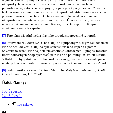
ukrajinských nacionalistů zbavit se všeho ruského, slovanského a
pravoslavného, a stát se někým jiným, nejraději někým „ze Západu“, svědčí o
těžkém komplexu vůči skutečnosti, že ukrajinská identita i samotná existence
je s tou ruskou spojena tisíc let a tisíci vazbami. Na každém kroku narážejí
ukrajinští nacionalisté na stopy tohoto spojení. Čím více vazeb, tím více
nenávisti. A čím více nenávisti vůči Rusku, tím větší zájem o Ukrajinu
v některých zemích Západu.
[7]
Toto téma západní média hlavního proudu stoprocentně ignorují.
[8]
Přirovnání základen NATO na Ukrajině k případným ruským základnám na
Floridě není od věci. Ukrajina byla součástí ruského impéria a potom
Sovětského svazu. Florida je státem americké konfederace. A propos, rozsáhlá
území současných Spojených států patřila až do poloviny 19. století Mexiku.
V Kalifornii byly dokonce drobné ruské enklávy, ještě po nich zůstala jména
některých měst a lokalit. Ruskou nebyla na americkém kontinentu jen Aljaška.
[9]
Podrobnosti viz aktuální článek Vladimira Malyševa:
Lidé umírají kvůli
kovu
(Nové slovo, 1. 8. 2024)
Ďalšie články:
Ivo Šebestík
Ivo Šebestík
noveslovo