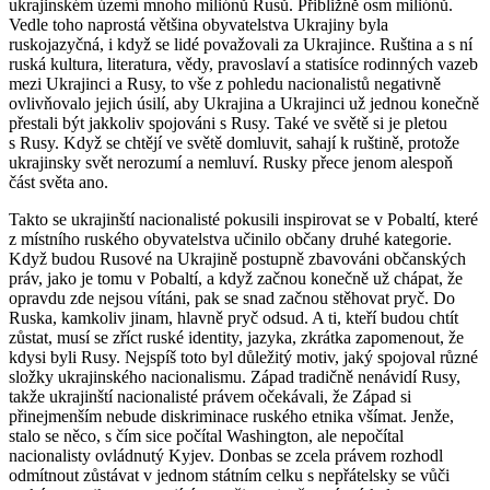
ukrajinském území mnoho miliónů Rusů. Přibližně osm miliónů.
Vedle toho naprostá většina obyvatelstva Ukrajiny byla
ruskojazyčná, i když se lidé považovali za Ukrajince. Ruština a s ní
ruská kultura, literatura, vědy, pravoslaví a statisíce rodinných vazeb
mezi Ukrajinci a Rusy, to vše z pohledu nacionalistů negativně
ovlivňovalo jejich úsilí, aby Ukrajina a Ukrajinci už jednou konečně
přestali být jakkoliv spojováni s Rusy. Také ve světě si je pletou
s Rusy. Když se chtějí ve světě domluvit, sahají k ruštině, protože
ukrajinsky svět nerozumí a nemluví. Rusky přece jenom alespoň
část světa ano.
Takto se ukrajinští nacionalisté pokusili inspirovat se v Pobaltí, které
z místního ruského obyvatelstva učinilo občany druhé kategorie.
Když budou Rusové na Ukrajině postupně zbavováni občanských
práv, jako je tomu v Pobaltí, a když začnou konečně už chápat, že
opravdu zde nejsou vítáni, pak se snad začnou stěhovat pryč. Do
Ruska, kamkoliv jinam, hlavně pryč odsud. A ti, kteří budou chtít
zůstat, musí se zříct ruské identity, jazyka, zkrátka zapomenout, že
kdysi byli Rusy. Nejspíš toto byl důležitý motiv, jaký spojoval různé
složky ukrajinského nacionalismu. Západ tradičně nenávidí Rusy,
takže ukrajinští nacionalisté právem očekávali, že Západ si
přinejmenším nebude diskriminace ruského etnika všímat. Jenže,
stalo se něco, s čím sice počítal Washington, ale nepočítal
nacionalisty ovládnutý Kyjev. Donbas se zcela právem rozhodl
odmítnout zůstávat v jednom státním celku s nepřátelsky se vůči