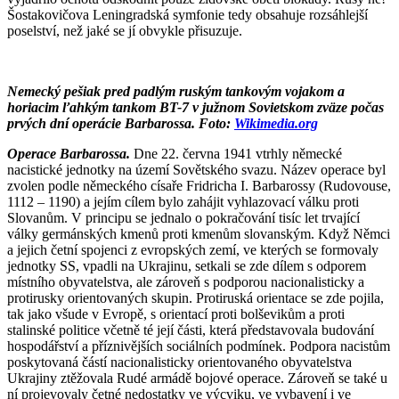
Šostakovičova Leningradská symfonie tedy obsahuje rozsáhlejší
poselství, než jaké se jí obvykle přisuzuje.
Nemecký pešiak pred padlým ruským tankovým vojakom a
horiacim ľahkým tankom BT-7 v južnom Sovietskom zväze počas
prvých dní operácie Barbarossa. Foto:
Wikimedia.org
Operace Barbarossa.
Dne 22. června 1941 vtrhly německé
nacistické jednotky na území Sovětského svazu. Název operace byl
zvolen podle německého císaře Fridricha I. Barbarossy (Rudovouse,
1112 – 1190) a jejím cílem bylo zahájit vyhlazovací válku proti
Slovanům. V principu se jednalo o pokračování tisíc let trvající
války germánských kmenů proti kmenům slovanským. Když Němci
a jejich četní spojenci z evropských zemí, ve kterých se formovaly
jednotky SS, vpadli na Ukrajinu, setkali se zde dílem s odporem
místního obyvatelstva, ale zároveň s podporou nacionalisticky a
protirusky orientovaných skupin. Protiruská orientace se zde pojila,
tak jako všude v Evropě, s orientací proti bolševikům a proti
stalinské politice včetně té její části, která představovala budování
hospodářství a příznivějších sociálních podmínek. Podpora nacistům
poskytovaná částí nacionalisticky orientovaného obyvatelstva
Ukrajiny ztěžovala Rudé armádě bojové operace. Zároveň se také u
ní projevovaly četné nedostatky ve výcviku, ve vybavení i ve