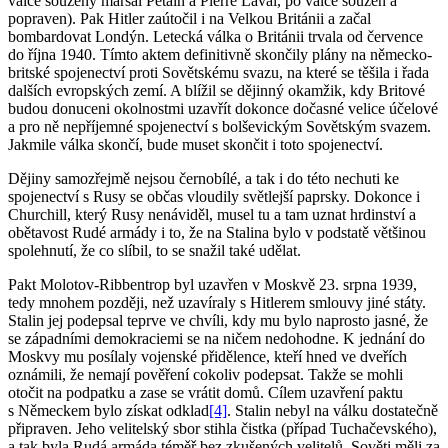
válce souzený maršál Pétain a Pierre Laval, po válce souzen a
popraven). Pak Hitler zaútočil i na Velkou Británii a začal
bombardovat Londýn. Letecká válka o Británii trvala od července
do října 1940. Tímto aktem definitivně skončily plány na německo-
britské spojenectví proti Sovětskému svazu, na které se těšila i řada
dalších evropských zemí. A blížil se dějinný okamžik, kdy Britové
budou donuceni okolnostmi uzavřít dokonce dočasné velice účelové
a pro ně nepříjemné spojenectví s bolševickým Sovětským svazem.
Jakmile válka skončí, bude muset skončit i toto spojenectví.
Dějiny samozřejmě nejsou černobílé, a tak i do této nechuti ke
spojenectví s Rusy se občas vloudily světlejší paprsky. Dokonce i
Churchill, který Rusy nenáviděl, musel tu a tam uznat hrdinství a
obětavost Rudé armády i to, že na Stalina bylo v podstatě většinou
spolehnutí, že co slíbil, to se snažil také udělat.
Pakt Molotov-Ribbentrop byl uzavřen v Moskvě 23. srpna 1939,
tedy mnohem později, než uzavíraly s Hitlerem smlouvy jiné státy.
Stalin jej podepsal teprve ve chvíli, kdy mu bylo naprosto jasné, že
se západními demokraciemi se na ničem nedohodne. K jednání do
Moskvy mu posílaly vojenské přidělence, kteří hned ve dveřích
oznámili, že nemají pověření cokoliv podepsat. Takže se mohli
otočit na podpatku a zase se vrátit domů. Cílem uzavření paktu
s Německem bylo získat odklad
[4]
. Stalin nebyl na válku dostatečně
připraven. Jeho velitelský sbor stihla čistka (případ Tuchačevského),
a tak byla Rudá armáda téměř bez zkušených velitelů. Sověti měli za