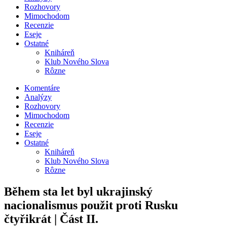
Rozhovory
Mimochodom
Recenzie
Eseje
Ostatné
Kniháreň
Klub Nového Slova
Rôzne
Komentáre
Analýzy
Rozhovory
Mimochodom
Recenzie
Eseje
Ostatné
Kniháreň
Klub Nového Slova
Rôzne
Během sta let byl ukrajinský
nacionalismus použit proti Rusku
čtyřikrát | Část II.