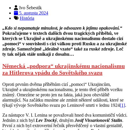
Ivo Šebestík
5. augusta 2024
História
„Kdo si nepamatuje minulost, je odsouzen k jejímu opakování.“
Pokračujeme v textech dalších dvou tragických příběhů, ve
kterých se Ukrajině a ukrajinskému nacionalismu dostalo cizí
„pomoci“ v souvislosti s cizí válkou proti Rusku a za ukrajinské
zdroje. Samozřejmě „ideálně vzato“ také za ruské zdroje. Leč
ty tak nějak stále unikají z dosahu…
Německá „podpora“ ukrajinskému nacionalismu
za Hitlerova vpádu do Sovětského svazu
Oproti prvním dvěma příběhům cizí „pomoci“ Ukrajincům,
Ukrajině a ukrajinskému nacionalismu, je tento třetí příběh vcelku
známý. Omezíme se proto jen na fakta, jaká jsou obzvláště
alarmující. Na začátku musíme ale zmínit některé události, které se
týkají vývoje Sovětského svazu po Leninově smrti v lednu 1924
[1]
.
Za nástupce V. I. Lenina se považovali hned dva komunističtí vůdci.
Jedním z nich byl
Lev Trocký
, druhým
Josif Vissarionovič Stalin
.
První z nich byl extrovertní řečník přesvědčený o vlastní genialitě,