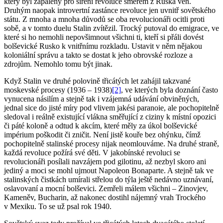
který byl zapálený pro šíření revoluce směrem z Ruska ven.
Druhým naopak introvertní zastánce revoluce jen uvnitř sovětského
státu. Z mnoha a mnoha důvodů se oba revolucionáři ocitli proti
sobě, a v tomto duelu Stalin zvítězil. Trocký putoval do emigrace, ve
které si ho nemohli nepovšimnout všichni ti, kteří si přáli dovést
bolševické Rusko k vnitřnímu rozkladu. Ustavit v něm nějakou
koloniální správu a takto se dostat k jeho obrovské rozloze a
zdrojům. Nemohlo tomu být jinak.
Když Stalin ve druhé polovině třicátých let zahájil takzvané
moskevské procesy (1936 – 1938)
[2]
, ve kterých byla doznání často
vynucena násilím a stejně tak i vzájemná udávání obviněných,
jednal sice do jisté míry pod vlivem jakési paranoie, ale pochopitelně
sledoval i reálně existující vlákna směřující z ciziny k místní opozici
či páté koloně a odtud k akcím, které měly za úkol bolševické
impérium poškodit či zničit. Není jistě kouře bez ohýnku, čímž
pochopitelně stalinské procesy nijak neomlouváme. Na druhé straně,
každá revoluce požírá své děti. V jakobínské revoluci se
revolucionáři posílali navzájem pod gilotinu, až nezbyl skoro ani
jediný a moci se mohl ujmout Napoleon Bonaparte. A stejně tak ve
stalinských čistkách umírali střelou do týla ještě nedávno uznávaní,
oslavovaní a mocní bolševici. Zemřeli málem všichni – Zinovjev,
Kameněv, Bucharin, až nakonec dostihl nájemný vrah Trockého
v Mexiku. To se už psal rok 1940.