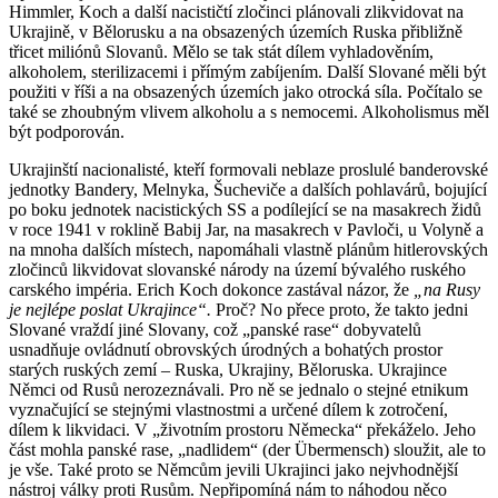
Himmler, Koch a další nacističtí zločinci plánovali zlikvidovat na
Ukrajině, v Bělorusku a na obsazených územích Ruska přibližně
třicet miliónů Slovanů. Mělo se tak stát dílem vyhladověním,
alkoholem, sterilizacemi i přímým zabíjením. Další Slované měli být
použiti v říši a na obsazených územích jako otrocká síla. Počítalo se
také se zhoubným vlivem alkoholu a s nemocemi. Alkoholismus měl
být podporován.
Ukrajinští nacionalisté, kteří formovali neblaze proslulé banderovské
jednotky Bandery, Melnyka, Šucheviče a dalších pohlavárů, bojující
po boku jednotek nacistických SS a podílející se na masakrech židů
v roce 1941 v roklině Babij Jar, na masakrech v Pavloči, u Volyně a
na mnoha dalších místech, napomáhali vlastně plánům hitlerovských
zločinců likvidovat slovanské národy na území bývalého ruského
carského impéria. Erich Koch dokonce zastával názor, že
„na Rusy
je nejlépe poslat Ukrajince“.
Proč? No přece proto, že takto jedni
Slované vraždí jiné Slovany, což „panské rase“ dobyvatelů
usnadňuje ovládnutí obrovských úrodných a bohatých prostor
starých ruských zemí – Ruska, Ukrajiny, Běloruska. Ukrajince
Němci od Rusů nerozeznávali. Pro ně se jednalo o stejné etnikum
vyznačující se stejnými vlastnostmi a určené dílem k zotročení,
dílem k likvidaci. V „životním prostoru Německa“ překáželo. Jeho
část mohla panské rase, „nadlidem“ (der Übermensch) sloužit, ale to
je vše. Také proto se Němcům jevili Ukrajinci jako nejvhodnější
nástroj války proti Rusům. Nepřipomíná nám to náhodou něco