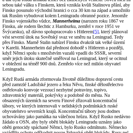
sebou také válku s Finskem, která vznikla kvůli Stalinovu přání, aby
Finsko posunulo východní hranici o cca 30 km na západ a umožnilo
tak Rusům vybudovat kolem Leningradu obranné pozice. Jenomže
Finsko vojenského vůdce,
Mannerheima
(narozen roku 1867 ve
Finsku, ale rodem šlechtic z Hamburku, zemřel v roce 1951 ve
Švýcarsku), už dávno spolupracovalo s Hitlerem
[5]
, který plánoval
vést severní útok na Sovětský svaz ve směru na Leningrad. Tedy
přes Finsko. Marně Stalin nabízel Finsku dvakrát tak velké území
v Karelii. Mannerheim dal přednost dohodě s Hitlerem a později,
když Němci spolu s množstvím vazalů vpadli do SSSR, severní
směr jejich útoku skutečně směřoval na Leningrad, který se ocitnul
v obležení na téměř 900 dnů. Zemřelo více než milión obyvatel
Leningradu.
Když Rudá armáda zformovala životně důležitou dopravní cestu
před zamrzlé Ladožské jezero a řeku Něvu, finské dělostřelectvo
ostřelovalo konvoje vezoucí nezbytné potraviny, topivo,
zdravotnický materiál, pokrývky a podobně do města. Na
obsazených územích na severu Finové zřizovali koncentrační
tábory, ve kterých internovali v nelidských podmínkách ruské
obyvatelstvo severních krajů. Koncentrační tábory jsou dodnes
uchovávány jako památka na válečnou hrůzu. Když Rusko nedávno
žádalo u OSN, aby byly oběti blokády Leningradu uznány jako
oběti genocidy spáchané Němci, bylo Rusko odmítnuto. Německo
vyjádřilo ochotu odškodnit pouze židovské oběti blokády. Rusy ne!