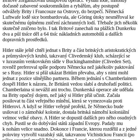
Britové zorganizovali ústupovou operaci. Vyslali lodě, mnohdy
dočasně zabavené soukromníkům a rybářům, aby postupně
odvážely Brity i Francouze na Ostrovy, do bezpečí. Německá
Luftwafe lodě sice bombardovala, ale Göring útoky nesměřoval ke
skutečnému úplnému zničení záchranných lodí. Třebaže jich několik
skutečně zničeno bylo. I tak Britové zanechali na plážích Dunkerku
dva a půl tisíce děl a 64 tisíc nákladních automobilů a dalších
dopravních prostředků.
Hitler stále ještě chtěl jednat s Brity a část britských aristokratických
a průmyslových kruhů, takzvaný Clivedenský klub, scházející se
v luxusním venkovském sídle v Buckinghamshire (Cliveden Set),
rovněž preferoval spíše podporu Německa než jakékoliv paktování
se s Rusy. Hitler si přál ukázat Britům převahu, aby s nimi mohl
jednat z pozice silnějšího partnera. Během jednání s Chamberlainem
dospěl Hitler k názoru, že Británii vedou slabí a druhořadí politici.
Chamberlaina si nevážil ani trochu. Dunkerská operace ale udělala
na Brity opačný dojem, než jaký si Hitler přál učinit. Začala
posilovat tu část veřejného mínění, která se vymezovala proti
Hitlerovi. A když se Hitler veřejně prořekl, že Německo bude
usilovat i o zámořské kolonie, dostala britská námořní koloniální
velmoc velké obavy. A Hitler se dopustil dalších pro něho osudných
chyb. Pustil se do dobývání států západní Evropy. Padaly mu
k nohám velice snadno. Dokonce i Francie, kterou rozdělil a z jedné
poloviny vytvořil vazalský stát, takzvanou Vichistickou Francii (po