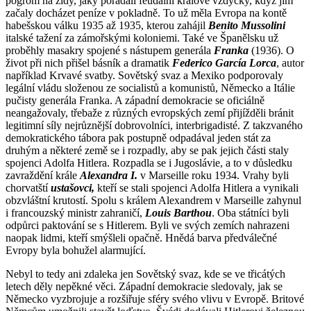
pogrom na židy, jaký pořádali feudální králové vždycky, když jim
začaly docházet peníze v pokladně. To už měla Evropa na kontě
habešskou válku 1935 až 1935, kterou zahájil
Benito Mussolini
italské tažení za zámořskými koloniemi. Také ve Španělsku už
proběhly masakry spojené s nástupem generála
Franka
(1936). O
život při nich přišel básník a dramatik
Federico García Lorca
, autor
například Krvavé svatby. Sovětský svaz a Mexiko podporovaly
legální vládu složenou ze socialistů a komunistů, Německo a Itálie
pučisty generála Franka. A západní demokracie se oficiálně
neangažovaly, třebaže z různých evropských zemí přijížděli bránit
legitimní síly nejrůznější dobrovolníci, interbrigadisté. Z takzvaného
demokratického tábora pak postupně odpadával jeden stát za
druhým a některé země se i rozpadly, aby se pak jejich části staly
spojenci Adolfa Hitlera. Rozpadla se i Jugoslávie, a to v důsledku
zavraždění krále
Alexandra I.
v Marseille roku 1934. Vrahy byli
chorvatští
ustašovci,
kteří se stali spojenci Adolfa Hitlera a vynikali
obzvláštní krutostí. Spolu s králem Alexandrem v Marseille zahynul
i francouzský ministr zahraničí,
Louis Barthou
. Oba státníci byli
odpůrci paktování se s Hitlerem. Byli ve svých zemích nahrazeni
naopak lidmi, kteří smýšleli opačně. Hnědá barva předválečné
Evropy byla bohužel alarmující.
Nebyl to tedy ani zdaleka jen Sovětský svaz, kde se ve třicátých
letech děly nepěkné věci. Západní demokracie sledovaly, jak se
Německo vyzbrojuje a rozšiřuje sféry svého vlivu v Evropě. Britové