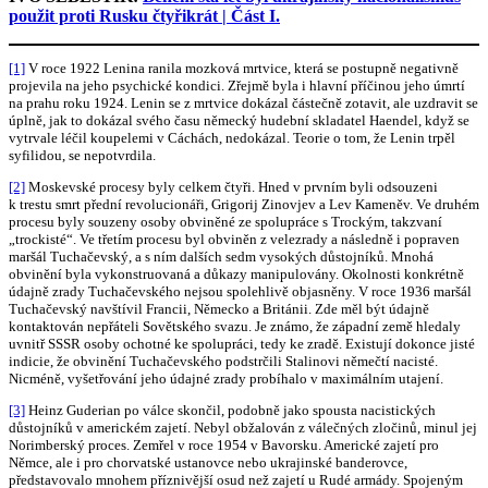
použit proti Rusku čtyřikrát | Část I.
[1]
V roce 1922 Lenina ranila mozková mrtvice, která se postupně negativně
projevila na jeho psychické kondici. Zřejmě byla i hlavní příčinou jeho úmrtí
na prahu roku 1924. Lenin se z mrtvice dokázal částečně zotavit, ale uzdravit se
úplně, jak to dokázal svého času německý hudební skladatel Haendel, když se
vytrvale léčil koupelemi v Cáchách, nedokázal. Teorie o tom, že Lenin trpěl
syfilidou, se nepotvrdila.
[2]
Moskevské procesy byly celkem čtyři. Hned v prvním byli odsouzeni
k trestu smrt přední revolucionáři, Grigorij Zinovjev a Lev Kameněv. Ve druhém
procesu byly souzeny osoby obviněné ze spolupráce s Trockým, takzvaní
„trockisté“. Ve třetím procesu byl obviněn z velezrady a následně i popraven
maršál Tuchačevský, a s ním dalších sedm vysokých důstojníků. Mnohá
obvinění byla vykonstruovaná a důkazy manipulovány. Okolnosti konkrétně
údajně zrady Tuchačevského nejsou spolehlivě objasněny. V roce 1936 maršál
Tuchačevský navštívil Francii, Německo a Británii. Zde měl být údajně
kontaktován nepřáteli Sovětského svazu. Je známo, že západní země hledaly
uvnitř SSSR osoby ochotné ke spolupráci, tedy ke zradě. Existují dokonce jisté
indicie, že obvinění Tuchačevského podstrčili Stalinovi němečtí nacisté.
Nicméně, vyšetřování jeho údajné zrady probíhalo v maximálním utajení.
[3]
Heinz Guderian po válce skončil, podobně jako spousta nacistických
důstojníků v americkém zajetí. Nebyl obžalován z válečných zločinů, minul jej
Norimberský proces. Zemřel v roce 1954 v Bavorsku. Americké zajetí pro
Němce, ale i pro chorvatské ustanovce nebo ukrajinské banderovce,
představovalo mnohem příznivější osud než zajetí u Rudé armády. Spojeným