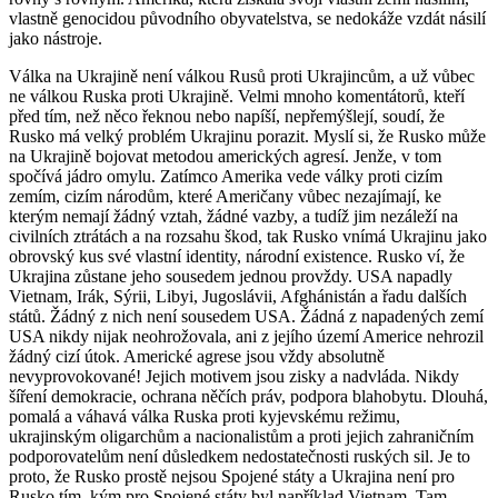
vlastně genocidou původního obyvatelstva, se nedokáže vzdát násilí
jako nástroje.
Válka na Ukrajině není válkou Rusů proti Ukrajincům, a už vůbec
ne válkou Ruska proti Ukrajině. Velmi mnoho komentátorů, kteří
před tím, než něco řeknou nebo napíší, nepřemýšlejí, soudí, že
Rusko má velký problém Ukrajinu porazit. Myslí si, že Rusko může
na Ukrajině bojovat metodou amerických agresí. Jenže, v tom
spočívá jádro omylu. Zatímco Amerika vede války proti cizím
zemím, cizím národům, které Američany vůbec nezajímají, ke
kterým nemají žádný vztah, žádné vazby, a tudíž jim nezáleží na
civilních ztrátách a na rozsahu škod, tak Rusko vnímá Ukrajinu jako
obrovský kus své vlastní identity, národní existence. Rusko ví, že
Ukrajina zůstane jeho sousedem jednou provždy. USA napadly
Vietnam, Irák, Sýrii, Libyi, Jugoslávii, Afghánistán a řadu dalších
států. Žádný z nich není sousedem USA. Žádná z napadených zemí
USA nikdy nijak neohrožovala, ani z jejího území Americe nehrozil
žádný cizí útok. Americké agrese jsou vždy absolutně
nevyprovokované! Jejich motivem jsou zisky a nadvláda. Nikdy
šíření demokracie, ochrana něčích práv, podpora blahobytu. Dlouhá,
pomalá a váhavá válka Ruska proti kyjevskému režimu,
ukrajinským oligarchům a nacionalistům a proti jejich zahraničním
podporovatelům není důsledkem nedostatečnosti ruských sil. Je to
proto, že Rusko prostě nejsou Spojené státy a Ukrajina není pro
Rusko tím, kým pro Spojené státy byl například Vietnam. Tam