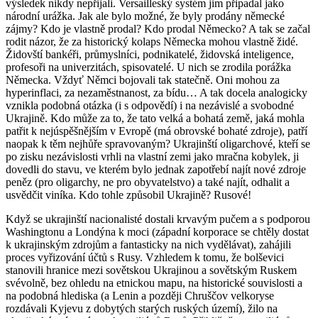
výsledek nikdy nepřijali. Versailleský systém jim připadal jako
národní urážka. Jak ale bylo možné, že byly prodány německé
zájmy? Kdo je vlastně prodal? Kdo prodal Německo? A tak se začal
rodit názor, že za historický kolaps Německa mohou vlastně židé.
Židovští bankéři, průmyslníci, podnikatelé, židovská inteligence,
profesoři na univerzitách, spisovatelé. U nich se zrodila porážka
Německa. Vždyť Němci bojovali tak statečně. Oni mohou za
hyperinflaci, za nezaměstnanost, za bídu… A tak docela analogicky
vznikla podobná otázka (i s odpovědí) i na nezávislé a svobodné
Ukrajině. Kdo může za to, že tato velká a bohatá země, jaká mohla
patřit k nejúspěšnějším v Evropě (má obrovské bohaté zdroje), patří
naopak k těm nejhůře spravovaným? Ukrajinští oligarchové, kteří se
po zisku nezávislosti vrhli na vlastní zemi jako mračna kobylek, ji
dovedli do stavu, ve kterém bylo jednak zapotřebí najít nové zdroje
peněz (pro oligarchy, ne pro obyvatelstvo) a také najít, odhalit a
usvědčit viníka. Kdo tohle způsobil Ukrajině? Rusové!
Když se ukrajinští nacionalisté dostali krvavým pučem a s podporou
Washingtonu a Londýna k moci (západní korporace se chtěly dostat
k ukrajinským zdrojům a fantasticky na nich vydělávat), zahájili
proces vyřizování účtů s Rusy. Vzhledem k tomu, že bolševici
stanovili hranice mezi sovětskou Ukrajinou a sovětským Ruskem
svévolně, bez ohledu na etnickou mapu, na historické souvislosti a
na podobná hlediska (a Lenin a později Chruščov velkoryse
rozdávali Kyjevu z dobytých starých ruských území), žilo na