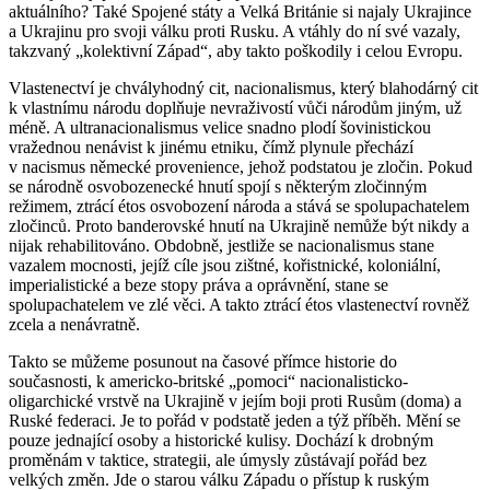
aktuálního? Také Spojené státy a Velká Británie si najaly Ukrajince
a Ukrajinu pro svoji válku proti Rusku. A vtáhly do ní své vazaly,
takzvaný „kolektivní Západ“, aby takto poškodily i celou Evropu.
Vlastenectví je chvályhodný cit, nacionalismus, který blahodárný cit
k vlastnímu národu doplňuje nevraživostí vůči národům jiným, už
méně. A ultranacionalismus velice snadno plodí šovinistickou
vražednou nenávist k jinému etniku, čímž plynule přechází
v nacismus německé provenience, jehož podstatou je zločin. Pokud
se národně osvobozenecké hnutí spojí s některým zločinným
režimem, ztrácí étos osvobození národa a stává se spolupachatelem
zločinců. Proto banderovské hnutí na Ukrajině nemůže být nikdy a
nijak rehabilitováno. Obdobně, jestliže se nacionalismus stane
vazalem mocnosti, jejíž cíle jsou zištné, kořistnické, koloniální,
imperialistické a beze stopy práva a oprávnění, stane se
spolupachatelem ve zlé věci. A takto ztrácí étos vlastenectví rovněž
zcela a nenávratně.
Takto se můžeme posunout na časové přímce historie do
současnosti, k americko-britské „pomoci“ nacionalisticko-
oligarchické vrstvě na Ukrajině v jejím boji proti Rusům (doma) a
Ruské federaci. Je to pořád v podstatě jeden a týž příběh. Mění se
pouze jednající osoby a historické kulisy. Dochází k drobným
proměnám v taktice, strategii, ale úmysly zůstávají pořád bez
velkých změn. Jde o starou válku Západu o přístup k ruským