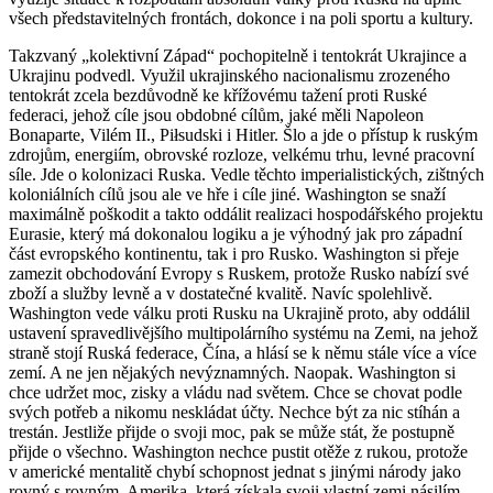
všech představitelných frontách, dokonce i na poli sportu a kultury.
Takzvaný „kolektivní Západ“ pochopitelně i tentokrát Ukrajince a
Ukrajinu podvedl. Využil ukrajinského nacionalismu zrozeného
tentokrát zcela bezdůvodně ke křížovému tažení proti Ruské
federaci, jehož cíle jsou obdobné cílům, jaké měli Napoleon
Bonaparte, Vilém II., Piłsudski i Hitler. Šlo a jde o přístup k ruským
zdrojům, energiím, obrovské rozloze, velkému trhu, levné pracovní
síle. Jde o kolonizaci Ruska. Vedle těchto imperialistických, zištných
koloniálních cílů jsou ale ve hře i cíle jiné. Washington se snaží
maximálně poškodit a takto oddálit realizaci hospodářského projektu
Eurasie, který má dokonalou logiku a je výhodný jak pro západní
část evropského kontinentu, tak i pro Rusko. Washington si přeje
zamezit obchodování Evropy s Ruskem, protože Rusko nabízí své
zboží a služby levně a v dostatečné kvalitě. Navíc spolehlivě.
Washington vede válku proti Rusku na Ukrajině proto, aby oddálil
ustavení spravedlivějšího multipolárního systému na Zemi, na jehož
straně stojí Ruská federace, Čína, a hlásí se k němu stále více a více
zemí. A ne jen nějakých nevýznamných. Naopak. Washington si
chce udržet moc, zisky a vládu nad světem. Chce se chovat podle
svých potřeb a nikomu neskládat účty. Nechce být za nic stíhán a
trestán. Jestliže přijde o svoji moc, pak se může stát, že postupně
přijde o všechno. Washington nechce pustit otěže z rukou, protože
v americké mentalitě chybí schopnost jednat s jinými národy jako
rovný s rovným. Amerika, která získala svoji vlastní zemi násilím,