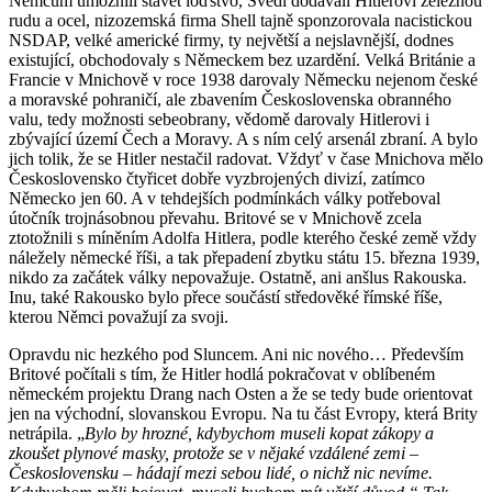
Němcům umožnili stavět loďstvo, Švédi dodávali Hitlerovi železnou
rudu a ocel, nizozemská firma Shell tajně sponzorovala nacistickou
NSDAP, velké americké firmy, ty největší a nejslavnější, dodnes
existující, obchodovaly s Německem bez uzardění. Velká Británie a
Francie v Mnichově v roce 1938 darovaly Německu nejenom české
a moravské pohraničí, ale zbavením Československa obranného
valu, tedy možnosti sebeobrany, vědomě darovaly Hitlerovi i
zbývající území Čech a Moravy. A s ním celý arsenál zbraní. A bylo
jich tolik, že se Hitler nestačil radovat. Vždyť v čase Mnichova mělo
Československo čtyřicet dobře vyzbrojených divizí, zatímco
Německo jen 60. A v tehdejších podmínkách války potřeboval
útočník trojnásobnou převahu. Britové se v Mnichově zcela
ztotožnili s míněním Adolfa Hitlera, podle kterého české země vždy
náležely německé říši, a tak přepadení zbytku státu 15. března 1939,
nikdo za začátek války nepovažuje. Ostatně, ani anšlus Rakouska.
Inu, také Rakousko bylo přece součástí středověké římské říše,
kterou Němci považují za svoji.
Opravdu nic hezkého pod Sluncem. Ani nic nového… Především
Britové počítali s tím, že Hitler hodlá pokračovat v oblíbeném
německém projektu Drang nach Osten a že se tedy bude orientovat
jen na východní, slovanskou Evropu. Na tu část Evropy, která Brity
netrápila. „
Bylo by hrozné, kdybychom museli kopat zákopy a
zkoušet plynové masky, protože se v nějaké vzdálené zemi –
Československu – hádají mezi sebou lidé, o nichž nic nevíme.