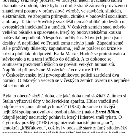
Sovětský svaz tedy prožíval ve třicátých letech dvacátého století
dramatické období, které bylo na druhé straně zároveň provázeno i
znatelnými posuny v průmyslové výrobě, ve stavbách, silnicích,
elektrárnách, ve zbrojním průmyslu, zkrátka v budování socialismu
a obrany. Takto se Sovětský svaz těšil nemalé oblibě především u
evropských intelektuálů a umělců. V českých zemích snad nebylo
velkého básníka a spisovatele, který by budovatelskému kouzlu
bolševiků nepodlehl. Alespoň na určitý čas. Slavných jmen jsou
desítky. A například ve Francii tomu nebylo jinak. Západní země
stále prožívaly důsledky kapitalismu, jenž se potácel od krize ke
krizi a plnil tak předpovědi Karla Marxe. Hodně se protestovalo a
stávkovalo a tu a tam i střílelo do dělníků. A to dokonce se
souhlasem prezidentů těšících se pověsti velkých humanistů.
Například při pověstné Mostecké stávce v roce 1932
v Československu byli prvorepublikovou policií zastřeleni dva
horníci. O takových věcech se v českých zemích ovšem už nejméně
34 let nemluví.
Byla to obecně složitá doba, ale jaká doba není složitá? Zatímco si
Stalin vyřizoval účty v bolševickém aparátu, Hitler vraždil své
odpůrce a v „noci dlouhých nožů“ (1934) dokonce i dřívější
nejbližší spolupracovníky a osobní přátele (major
Ernst Röhm
,
údajně jediný nacistický pohlavár, který Hitlerovi směl tykat). O
čtyři roky později (1938) zorganizovali nacisté jinou „noc“,
tentokrát „křišťálovou“, což byl v podstatě starý známý středověký