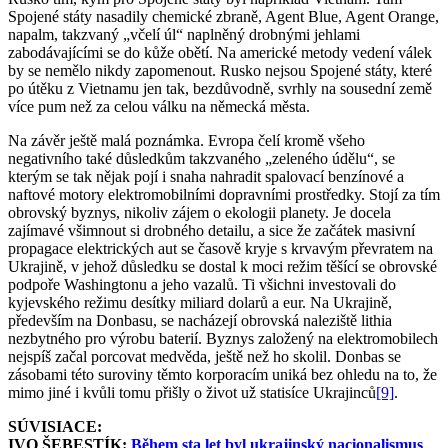
Spojené státy nasadily chemické zbraně, Agent Blue, Agent Orange,
napalm, takzvaný „včelí úl“ naplněný drobnými jehlami
zabodávajícími se do kůže obětí. Na americké metody vedení válek
by se nemělo nikdy zapomenout. Rusko nejsou Spojené státy, které
po útěku z Vietnamu jen tak, bezdůvodně, svrhly na sousední země
více pum než za celou válku na německá města.
Na závěr ještě malá poznámka. Evropa čelí kromě všeho
negativního také důsledkům takzvaného „zeleného údělu“, se
kterým se tak nějak pojí i snaha nahradit spalovací benzínové a
naftové motory elektromobilními dopravními prostředky. Stojí za tím
obrovský byznys, nikoliv zájem o ekologii planety. Je docela
zajímavé všimnout si drobného detailu, a sice že začátek masivní
propagace elektrických aut se časově kryje s krvavým převratem na
Ukrajině, v jehož důsledku se dostal k moci režim těšící se obrovské
podpoře Washingtonu a jeho vazalů. Ti všichni investovali do
kyjevského režimu desítky miliard dolarů a eur. Na Ukrajině,
především na Donbasu, se nacházejí obrovská naleziště lithia
nezbytného pro výrobu baterií. Byznys založený na elektromobilech
nejspíš začal porcovat medvěda, ještě než ho skolil. Donbas se
zásobami této suroviny těmto korporacím uniká bez ohledu na to, že
mimo jiné i kvůli tomu přišly o život už statisíce Ukrajinců
[9]
.
SÚVISIACE:
IVO ŠEBESTÍK:
Během sta let byl ukrajinský nacionalismus