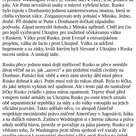
pilu. Ale Putin nevzdával snahy o mírové vyřešení krize. Rusko
bylo (spolu s Donbasem) jedinou zainteresovanou stranou, která se
chtěla vyhnout válce. Zorganizovalo tedy jednání v Minsku. Jedno,
druhé. Při druhém se Putin s Donbasem dočkali západního
podvodu. Západ nemyslel dohodu z Minsku upřímně. Chtěl jen čas
pro lepší vyzbrojení Ukrajiny pro toužebně očekávanou válku
s Ruskem. Válku proti Rusku, proti Evropě a euroasijskému
projektu, válku de facto i proti Ukrajině. Válku za udržení
hegemonie a za zisky, kvůli kterým byli Slované z Ukrajiny i Ruska
nuceni umírat. A umírají stále.
Rusku přece jednou musí dojít trpělivost! Rusko se přece nemůže
dívat věčně na to, jak „azovci“ a jim podobní vraždí civilisty na
Donbase. Patnáct tisíc obětí a mezi nimi stovky dětí musí přece
Rusko dohnat k akci. Putin musí vzít do rukou zbraň. Byla to léčka,
do jaké nebylo vyhnutí než spadnout. Ale i tento pád do nastražené
léčky Rusko zvládlo s jistou mírou opatrnosti. Teprve těsně před
vstupem ruské armády na Ukrajinu Rusko po osmi letech uznalo
obě separatistické republiky za státy a do války vstoupilo na jejich
oficiální pozvání. Takto udělalo něco, co alespoň částečně
respektuje mezinárodní právo zničené Američany v Jugoslávii, Iráku
a na dalších místech. Zatímco Washington si s literou zákona a práva
nikdy nedělá hlavu, protože se považuje za pána planety, Rusko si je
vědomo toho, že Washington proti němu sjednotí své vazaly a že
využije situace k rozpoutání absolutní války proti Rusku na úplně