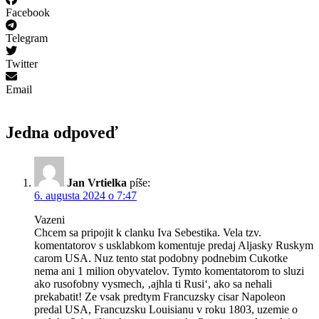
Facebook
Telegram
Twitter
Email
Jedna odpoveď
Jan Vrtielka
píše:
6. augusta 2024 o 7:47
Vazeni
Chcem sa pripojit k clanku Iva Sebestika. Vela tzv.
komentatorov s usklabkom komentuje predaj Aljasky Ruskym
carom USA. Nuz tento stat podobny podnebim Cukotke
nema ani 1 milion obyvatelov. Tymto komentatorom to sluzi
ako rusofobny vysmech, ‚ajhla ti Rusi‘, ako sa nehali
prekabatit! Ze vsak predtym Francuzsky cisar Napoleon
predal USA, Francuzsku Louisianu v roku 1803, uzemie o