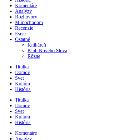
Komentáre
Analýzy
Rozhovory
Mimochodom
Recenzie
Eseje
Ostatné
Kniháreň
Klub Nového Slova
Rôzne
Titulka
Domov
Svet
Kultúra
História
Titulka
Domov
Svet
Kultúra
História
Komentáre
Analýzy