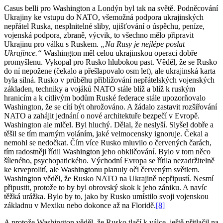
Casus belli pro Washington a Londýn byl tak na světě. Podněcování
Ukrajiny ke vstupu do NATO, všemožná podpora ukrajinských
nepřátel Ruska, nesplnitelné sliby, ujišťování o úspěchu, peníze,
vojenská podpora, zbraně, výcvik, to všechno mělo připravit
Ukrajinu pro válku s Ruskem.
„Na Rusy je nejlépe poslat
Ukrajince.“
Washington měl celou ukrajinskou operaci dobře
promyšlenu. Vykopal pro Rusko hlubokou past. Věděl, že se Rusko
do ní nepožene (čekalo a přešlapovalo osm let), ale ukrajinská karta
byla silná. Rusko v průběhu přibližování nepřátelských vojenských
základen, techniky a vojáků NATO stále blíž a blíž k ruským
hranicím a k citlivým bodům Ruské federace stále upozorňovalo
Washington, že se cítí být ohrožováno. A žádalo zastavit rozšiřování
NATO a zahájit jednání o nové architektuře bezpečí v Evropě.
Washington ale mlčel. Byl hluchý. Dělal, že neslyší. Slyšel dobře a
těšil se tím marným voláním, jaké velmocensky ignoruje. Čekal a
nemohl se nedočkat. Čím více Rusko mluvilo o červených čarách,
tím radostněji řídil Washington jeho obkličování. Bylo v tom něco
šíleného, psychopatického. Východní Evropa se řítila nezadržitelně
ke krveprolití, ale Washingtonu planuly oči červeným světlem.
Washington věděl, že Rusko NATO na Ukrajině nepřipustí. Nesmí
připustit, protože to by byl obrovský skok k jeho zániku. A navíc
těžká urážka. Bylo by to, jako by Rusko umístilo svoji vojenskou
základnu v Mexiku nebo dokonce až na Floridě.
[8]
A protože Washington věděl, že Rusko tlačí k válce, ještě přitlačil na