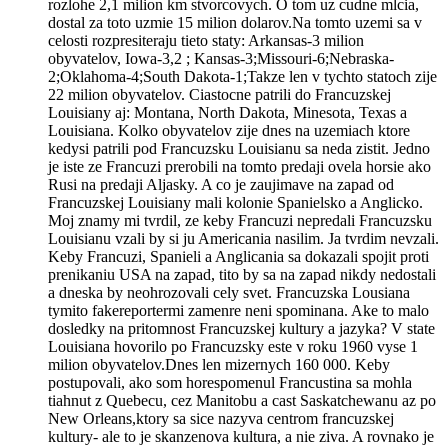
rozlohe 2,1 milion km stvorcovych. O tom uz cudne mlcia,
dostal za toto uzmie 15 milion dolarov.Na tomto uzemi sa v
celosti rozpresiteraju tieto staty: Arkansas-3 milion
obyvatelov, Iowa-3,2 ; Kansas-3;Missouri-6;Nebraska-
2;Oklahoma-4;South Dakota-1;Takze len v tychto statoch zije
22 milion obyvatelov. Ciastocne patrili do Francuzskej
Louisiany aj: Montana, North Dakota, Minesota, Texas a
Louisiana. Kolko obyvatelov zije dnes na uzemiach ktore
kedysi patrili pod Francuzsku Louisianu sa neda zistit. Jedno
je iste ze Francuzi prerobili na tomto predaji ovela horsie ako
Rusi na predaji Aljasky. A co je zaujimave na zapad od
Francuzskej Louisiany mali kolonie Spanielsko a Anglicko.
Moj znamy mi tvrdil, ze keby Francuzi nepredali Francuzsku
Louisianu vzali by si ju Americania nasilim. Ja tvrdim nevzali.
Keby Francuzi, Spanieli a Anglicania sa dokazali spojit proti
prenikaniu USA na zapad, tito by sa na zapad nikdy nedostali
a dneska by neohrozovali cely svet. Francuzska Lousiana
tymito fakereportermi zamenre neni spominana. Ake to malo
dosledky na pritomnost Francuzskej kultury a jazyka? V state
Louisiana hovorilo po Francuzsky este v roku 1960 vyse 1
milion obyvatelov.Dnes len mizernych 160 000. Keby
postupovali, ako som horespomenul Francustina sa mohla
tiahnut z Quebecu, cez Manitobu a cast Saskatchewanu az po
New Orleans,ktory sa sice nazyva centrom francuzskej
kultury- ale to je skanzenova kultura, a nie ziva. A rovnako je