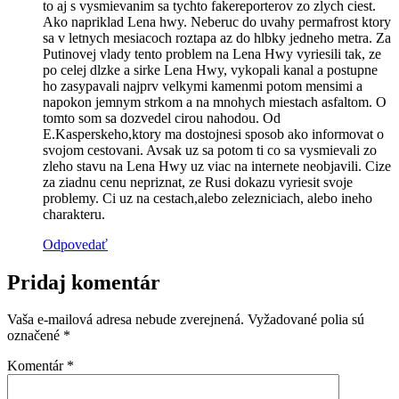
to aj s vysmievanim sa tychto fakereporterov zo zlych ciest.
Ako napriklad Lena hwy. Neberuc do uvahy permafrost ktory
sa v letnych mesiacoch roztapa az do hlbky jedneho metra. Za
Putinovej vlady tento problem na Lena Hwy vyriesili tak, ze
po celej dlzke a sirke Lena Hwy, vykopali kanal a postupne
ho zasypavali najprv velkymi kamenmi potom mensimi a
napokon jemnym strkom a na mnohych miestach asfaltom. O
tomto som sa dozvedel cirou nahodou. Od
E.Kasperskeho,ktory ma dostojnesi sposob ako informovat o
svojom cestovani. Avsak uz sa potom ti co sa vysmievali zo
zleho stavu na Lena Hwy uz viac na internete neobjavili. Cize
za ziadnu cenu nepriznat, ze Rusi dokazu vyriesit svoje
problemy. Ci uz na cestach,alebo zelezniciach, alebo ineho
charakteru.
Odpovedať
Pridaj komentár
Vaša e-mailová adresa nebude zverejnená.
Vyžadované polia sú
označené
*
Komentár
*