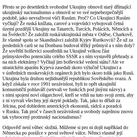
Přesto se po desetiletích svobodné Ukrajiny obnovil starý dřímající
ukrajinský nacionalismus a obnovil se ve své nejnebezpečnější
podobě, jako nevraživost vůči Rusům. Proč? Co Ukrajinci Rusům
vyčítají? Že ruská knížata, carové a vojevůdci vybojovali četná
území pozdější Ukrajiny na Tatarech, Turcích, Polácích, Němcích a
na Švédech? Že založili ruská/ukrajinská města v Oděse, Charkově,
že vlastně spolu se Skandinávci založili Kyjev Rurikovců? Že už za
posledních carů se na Donbasu budoval těžký průmysl a s ním doly?
Že sovětští bolševici soustředili na Ukrajině velkou část
průmyslového potenciálu celého SSSR a s ním vystavěli přehrady a
na nich elektrárny? Vyčítají jim bolševické vedení státu? Ale ve
stranickém aparátu Kyjeva zasedali skoro výlučně Ukrajinci a
v ústředních moskevských orgánech jich bylo skoro tolik jako Rusů.
Ukrajina byla druhou nejlidnatější republikou Sovětského svazu. A
když získala v roce 1991 nezávislost, byli to opět ukrajinští
komunističtí pohlaváři (setrvali ve funkcích pod jinými názvy) a
s nimi spojení noví oligarchové, kteří se vrhli na tuto svoji zemi, aby
z ni vyrvali všechny její skryté poklady. Tak, jako to dělali za
Jelcina, pod dohledem amerických ekonomů, rádců a poradců
v Rusku. Tak proč v časech nezávislosti a svobody najednou znovu
tak vyhrocený protiruský nacionalismus?
Odpověď není vůbec složitá. Můžeme si pro ni dojít například do
Německa po porážce v první světové válce. Němci vlastně její