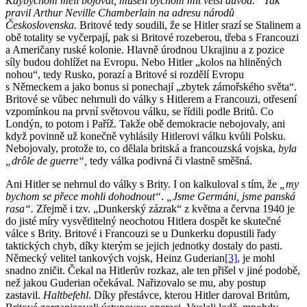
Kdybychom měli bojovat, museli bychom mít větší důvod.
“ Tak
pravil Arthur
Neville
Chamberlain na adresu národů
Československa.
Britové tedy soudili, že se Hitler srazí se Stalinem a
obě totality se vyčerpají, pak si Britové rozeberou, třeba s Francouzi
a Američany ruské kolonie. Hlavně úrodnou Ukrajinu a z pozice
síly budou dohlížet na Evropu. Nebo Hitler „kolos na hliněných
nohou“, tedy Rusko, porazí a Britové si rozdělí Evropu
s Německem a jako bonus si ponechají „zbytek zámořského světa“.
Britové se vůbec nehrnuli do války s Hitlerem a Francouzi, otřesení
vzpomínkou na první světovou válku, se řídili podle Britů. Co
Londýn, to potom i Paříž. Takže obě demokracie nebojovaly, ani
když povinně už konečně vyhlásily Hitlerovi válku kvůli Polsku.
Nebojovaly, protože to, co dělala britská a francouzská vojska,
byla
„drôle de guerre“,
tedy válka podivná či vlastně směšná.
Ani Hitler se nehrnul do války s Brity. I on kalkuloval s tím, že
„my
bychom se přece mohli dohodnout“
.
„Jsme Germáni, jsme panská
rasa“.
Zřejmě i tzv. „Dunkerský zázrak“ z května a června 1940 je
do jisté míry vysvětlitelný neochotou Hitlera dospět ke skutečné
válce s Brity. Britové i Francouzi se u Dunkerku dopustili řady
taktických chyb, díky kterým se jejich jednotky dostaly do pasti.
Německý velitel tankových vojsk, Heinz Guderian
[3]
, je mohl
snadno zničit. Čekal na Hitlerův rozkaz, ale ten přišel v jiné podobě,
než jakou Guderian očekával. Nařizovalo se mu, aby postup
zastavil.
Haltbefehl
. Díky přestávce, kterou Hitler daroval Britům,