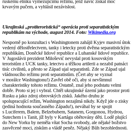
ruskému etniku vymezujícímu režimu, jenž navíc získal moc
krvavým pučem, a vyhlásil nezávislost.
Ukrajinská „protiteroristická“ operácia proti separatistickým
republikám na východe, august 2014. Foto:
Wikimedia.org
Nesporně po konzultaci s Washingtonem zahájil Kyjev masivní útok
vedený dělostřelectvem, tanky i letecky proti dvěma separatistickým
republikám, Doněcké lidové republice a Luhanské lidové republice.
V Jugoslávii prezident Milošević nevyslal proti kosovským
teroristům z UCK tanky, letectvo a těžkou artilerii a nezabil patnáct
tisíc civilistů, a přesto se Západ ujal separatistů. Zde se Západ ujal
vládnoucího režimu proti separatistům. (Čert aby se vyznal
v morálce Washingtonu!) Zavřel obě oči, aby si nevšimnul
charakteristiky tohoto režimu. Ostatně, znal jeho podstatu velmi
dobře. Proto si jej i vybral. Chtěl ukrajinské území jako prostor proti
Rusku a jako zdroj obrovských zisků. Jakého druhu je
spolupracující režim, Washington nezajímá nikdy. Když jde o zisky
(jediná hodnota současného Západu!), neváhal by se spojit
s Luciferem, Balem, Belzebubem, Satanem, Gorgonou, Hydrou,
Sutechem i s Tanit, jíž byly v Kartágu obětovány děti. Lodě plující
do New Yorku by neměla vítat Socha svobody, ale nějaké božstvo
zasvěcené moci, ziskům a vládě peněz. Nějaký Bůh bezohlednosti.