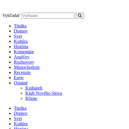
Preskočiť
na
obsah
Vyhľadať
Titulka
Domov
Svet
Kultúra
História
Komentáre
Analýzy
Rozhovory
Mimochodom
Recenzie
Eseje
Ostatné
Kniháreň
Klub Nového Slova
Rôzne
Titulka
Domov
Svet
Kultúra
História