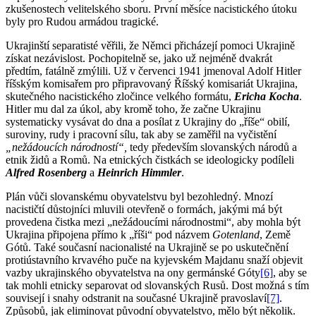
zkušenostech velitelského sboru. První měsíce nacistického útoku
byly pro Rudou armádou tragické.
Ukrajinští separatisté věřili, že Němci přicházejí pomoci Ukrajině
získat nezávislost. Pochopitelně se, jako už nejméně dvakrát
předtím, fatálně zmýlili. Už v červenci 1941 jmenoval Adolf Hitler
říšským komisařem pro připravovaný Říšský komisariát Ukrajina,
skutečného nacistického zločince velkého formátu,
Ericha Kocha
.
Hitler mu dal za úkol, aby kromě toho, že začne Ukrajinu
systematicky vysávat do dna a posílat z Ukrajiny do „říše“ obilí,
suroviny, rudy i pracovní sílu, tak aby se zaměřil na vyčistění
„nežádoucích národností“,
tedy především slovanských národů a
etnik židů a Romů. Na etnických čistkách se ideologicky podíleli
Alfred Rosenberg
a
Heinrich Himmler
.
Plán vůči slovanskému obyvatelstvu byl bezohledný. Mnozí
nacističtí důstojníci mluvili otevřeně o formách, jakými má být
provedena čistka mezi „nežádoucími národnostmi“, aby mohla být
Ukrajina připojena přímo k „říši“ pod názvem
Gotenland
, Země
Gótů. Také současní nacionalisté na Ukrajině se po uskutečnění
protiústavního krvavého puče na kyjevském Majdanu snaží objevit
vazby ukrajinského obyvatelstva na ony germánské Góty
[6]
, aby se
tak mohli etnicky separovat od slovanských Rusů. Dost možná s tím
souvisejí i snahy odstranit na současné Ukrajině pravoslaví
[7]
.
Způsobů, jak eliminovat původní obyvatelstvo, mělo být několik.