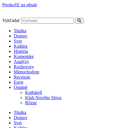
Preskočiť na obsah
Vyhľadať
Titulka
Domov
Svet
Kultúra
História
Komentáre
Analýzy
Rozhovory
Mimochodom
Recenzie
Eseje
Ostatné
Kniháreň
Klub Nového Slova
Rôzne
Titulka
Domov
Svet
Kultúra