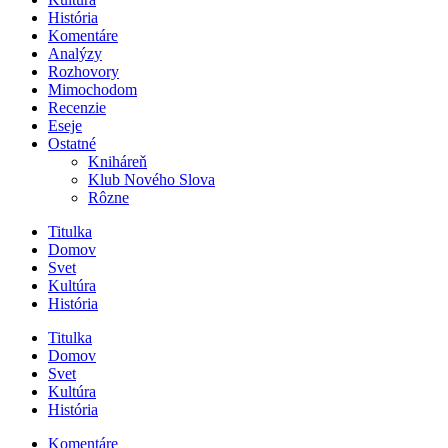
História
Komentáre
Analýzy
Rozhovory
Mimochodom
Recenzie
Eseje
Ostatné
Kniháreň
Klub Nového Slova
Rôzne
Titulka
Domov
Svet
Kultúra
História
Titulka
Domov
Svet
Kultúra
História
Komentáre