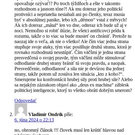
opovažuje ozývať!? Po troch týždňoch a ešte v takomto
rozhodnom a jasnom tóne?! Ak mu doteraz jeho politickí
protivníci a nepriatelia nesiahali ani po členky, teraz musia
byť v absolútnej panike, lebo ich „démon“ vstal z mŕtvych!
Ak ich doteraz „mátal“ len vo dne, odteraz ich bude už aj v
noci. Nemožno si robiť ilúzie, že všetci antificovci prídu k
rozumu, takže o to viac sa bude musieť on chrániť. Pretože tu
naozaj ide o veľa, ak nie o všetko! Ale čím viac jedna strana
stupňuje svoje ataky, tým viac posilňuje druhú stranu, ktorá je
rovnako rozhodnutá neustúpiť. Čím väčšmi je jedna strana
presvedčená o svojej pravde, tým väčšmi môže stimulovať
odhodlanie druhej strany brániť tú svoju pravdu, a naopak.
Presvedčenie, odhodlanosť a sila nie je devízou iba jednej
strany, takže potom už zostáva len situácia „kto z koho?“.
Smerujeme ku konfrontácii hrubej sily proti hrubej sile? Alebo
sa nejakým zázrakom objaví ako „deus ex machina“ záblesk
politickej inteligencie, ktorý to všetko obráti dobrým smerom?
Odpovedať
Vladimír Ondrík
píše:
6. júna 2024 o 22:13
no, ohromný článok !!! človek musí len krútiť hlavou nad