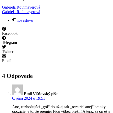
Gabriela Rothmayerová
Gabriela Rothmayerová
noveslovo
Facebook
Telegram
Twitter
Email
4 Odpovede
Emil Višňovský
píše:
6. júna 2024 o 19:51
Áno, rozhodujúci „gól“ do už aj tak „rozstrieľanej“ bránky
opozície je to, že premiér Fico vôbec prežil! A teraz sa on ešte