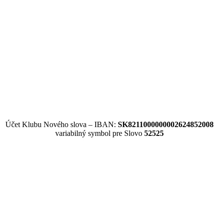
Účet Klubu Nového slova – IBAN:
SK8211000000002624852008
variabilný symbol pre Slovo
52525