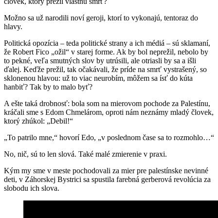
človek, ktorý prežil vlastnú smrť?
Možno sa už narodili noví geroji, ktorí to vykonajú, tentoraz do
hlavy.
Politická opozícia – teda politické strany a ich médiá – sú sklamaní,
že Robert Fico „ožil“ v starej forme. Ak by bol neprežil, nebolo by
to pekné, veľa smutných slov by utrúsili, ale otriasli by sa a išli
ďalej. Keďže prežil, tak očakávali, že príde na smrť vystrašený, so
sklonenou hlavou: už to viac neurobím, môžem sa ísť do kúta
hanbiť? Tak by to malo byť?
A ešte taká drobnosť: bola som na mierovom pochode za Palestínu,
kráčali sme s Edom Chmelárom, oproti nám neznámy mladý človek,
ktorý zhúkol: „Debil!“
„To patrilo mne,“ hovorí Edo, „v poslednom čase sa to rozmohlo…“
No, nič, sú to len slová. Také malé zmierenie v praxi.
Kým my sme v meste pochodovali za mier pre palestínske nevinné
deti, v Záhorskej Bystrici sa spustila farebná gerberová revolúcia za
slobodu ich slova.