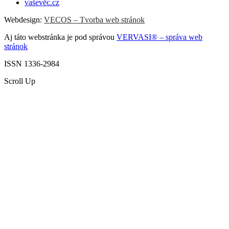
vaševěc.cz
Webdesign:
VECOS – Tvorba web stránok
Aj táto webstránka je pod správou
VERVASI® – správa web
stránok
ISSN 1336-2984
Scroll Up