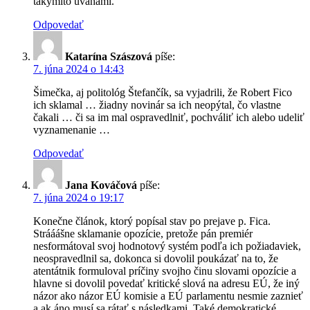
takýmito úvahami.
Odpovedať
Katarína Szászová
píše:
7. júna 2024 o 14:43
Šimečka, aj politológ Štefančík, sa vyjadrili, že Robert Fico
ich sklamal … žiadny novinár sa ich neopýtal, čo vlastne
čakali … či sa im mal ospravedlniť, pochváliť ich alebo udeliť
vyznamenanie …
Odpovedať
Jana Kováčová
píše:
7. júna 2024 o 19:17
Konečne článok, ktorý popísal stav po prejave p. Fica.
Strááášne sklamanie opozície, pretože pán premiér
nesformátoval svoj hodnotový systém podľa ich požiadaviek,
neospravedlnil sa, dokonca si dovolil poukázať na to, že
atentátnik formuloval príčiny svojho činu slovami opozície a
hlavne si dovolil povedať kritické slová na adresu EÚ, že iný
názor ako názor EÚ komisie a EÚ parlamentu nesmie zaznieť
a ak áno musí sa rátať s následkami. Také demokratické.