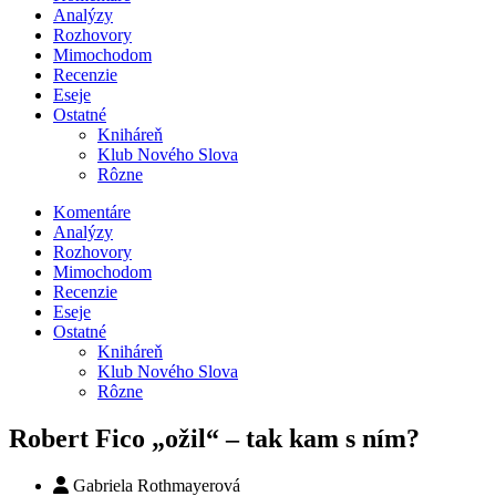
Analýzy
Rozhovory
Mimochodom
Recenzie
Eseje
Ostatné
Kniháreň
Klub Nového Slova
Rôzne
Komentáre
Analýzy
Rozhovory
Mimochodom
Recenzie
Eseje
Ostatné
Kniháreň
Klub Nového Slova
Rôzne
Robert Fico „ožil“ – tak kam s ním?
Gabriela Rothmayerová