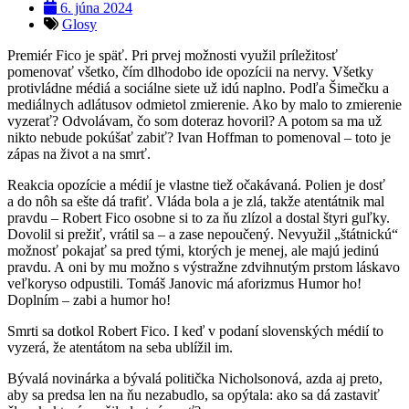
6. júna 2024
Glosy
Premiér Fico je späť. Pri prvej možnosti využil príležitosť
pomenovať všetko, čím dlhodobo ide opozícii na nervy. Všetky
protivládne médiá a sociálne siete už idú naplno. Podľa Šimečku a
mediálnych adlátusov odmietol zmierenie. Ako by malo to zmierenie
vyzerať? Odvolávam, čo som doteraz hovoril? A potom sa ma už
nikto nebude pokúšať zabiť? Ivan Hoffman to pomenoval – toto je
zápas na život a na smrť.
Reakcia opozície a médií je vlastne tiež očakávaná. Polien je dosť
a do nôh sa ešte dá trafiť. Vláda bola a je zlá, takže atentátnik mal
pravdu – Robert Fico osobne si to za ňu zlízol a dostal štyri guľky.
Dovolil si prežiť, vrátil sa – a zase nepoučený. Nevyužil „štátnickú“
možnosť pokajať sa pred tými, ktorých je menej, ale majú jedinú
pravdu. A oni by mu možno s výstražne zdvihnutým prstom láskavo
veľkoryso odpustili. Tomáš Janovic má aforizmus Humor ho!
Doplním – zabi a humor ho!
Smrti sa dotkol Robert Fico. I keď v podaní slovenských médií to
vyzerá, že atentátom na seba ublížil im.
Bývalá novinárka a bývalá politička Nicholsonová, azda aj preto,
aby sa predsa len na ňu nezabudlo, sa opýtala: ako sa dá zastaviť