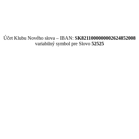
Účet Klubu Nového slova – IBAN:
SK8211000000002624852008
variabilný symbol pre Slovo
52525