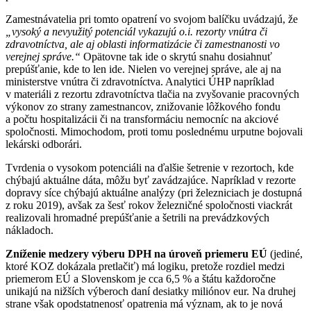
Zamestnávatelia pri tomto opatrení vo svojom balíčku uvádzajú, že
„vysoký a nevyužitý potenciál vykazujú o.i. rezorty vnútra či
zdravotníctva, ale aj oblasti informatizácie či zamestnanosti vo
verejnej správe.“
Opätovne tak ide o skrytú snahu dosiahnuť
prepúšťanie, kde to len ide. Nielen vo verejnej správe, ale aj na
ministerstve vnútra či zdravotníctva. Analytici ÚHP napríklad
v materiáli z rezortu zdravotníctva tlačia na zvyšovanie pracovných
výkonov zo strany zamestnancov, znižovanie lôžkového fondu
a počtu hospitalizácii či na transformáciu nemocníc na akciové
spoločnosti. Mimochodom, proti tomu poslednému urputne bojovali
lekárski odborári.
Tvrdenia o vysokom potenciáli na ďalšie šetrenie v rezortoch, kde
chýbajú aktuálne dáta, môžu byť zavádzajúce. Napríklad v rezorte
dopravy síce chýbajú aktuálne analýzy (pri železniciach je dostupná
z roku 2019), avšak za šesť rokov železničné spoločnosti viackrát
realizovali hromadné prepúšťanie a šetrili na prevádzkových
nákladoch.
Zníženie medzery výberu DPH na úroveň priemeru EÚ
(jediné,
ktoré KOZ dokázala pretlačiť) má logiku, pretože rozdiel medzi
priemerom EÚ a Slovenskom je cca 6,5 % a štátu každoročne
unikajú na nižších výberoch daní desiatky miliónov eur. Na druhej
strane však opodstatnenosť opatrenia má význam, ak to je nová