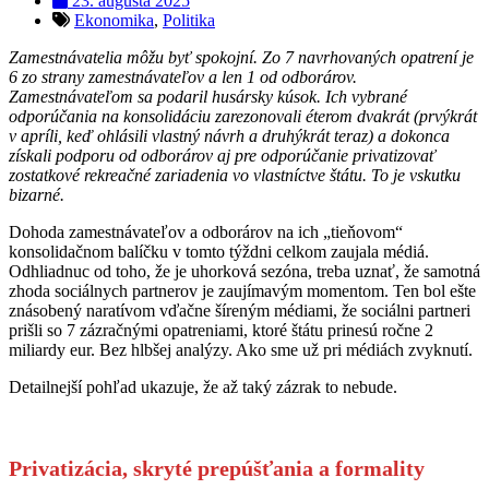
23. augusta 2025
Ekonomika
,
Politika
Zamestnávatelia môžu byť spokojní. Zo 7 navrhovaných opatrení je
6 zo strany zamestnávateľov a len 1 od odborárov.
Zamestnávateľom sa podaril husársky kúsok. Ich vybrané
odporúčania na konsolidáciu zarezonovali éterom dvakrát (prvýkrát
v apríli, keď ohlásili vlastný návrh a druhýkrát teraz) a dokonca
získali podporu od odborárov aj pre odporúčanie privatizovať
zostatkové rekreačné zariadenia vo vlastníctve štátu. To je vskutku
bizarné.
Dohoda zamestnávateľov a odborárov na ich „tieňovom“
konsolidačnom balíčku v tomto týždni celkom zaujala médiá.
Odhliadnuc od toho, že je uhorková sezóna, treba uznať, že samotná
zhoda sociálnych partnerov je zaujímavým momentom. Ten bol ešte
znásobený naratívom vďačne šíreným médiami, že sociálni partneri
prišli so 7 zázračnými opatreniami, ktoré štátu prinesú ročne 2
miliardy eur. Bez hlbšej analýzy. Ako sme už pri médiách zvyknutí.
Detailnejší pohľad ukazuje, že až taký zázrak to nebude.
Privatizácia, skryté prepúšťania a formality