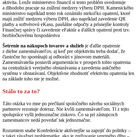
aktivita. Lenže ministerstvo financií si tento problém uvedomuje
a dlhodobo pracuje na znížení medzery výberu DPH. Kamenického
ministerstvo napríklad tento rok oznámilo niekoľko opatrení, ktoré
majú znížiť medzeru výberu DPH, ako napríklad zavedenie QR
platby a softvérovú eKasu, paušálne odpočty a prísnejšie kontroly
Finančnej správy či zavedenie eFaktúr a ďalších opatrení proti tzv.
bezbločkovému hospodárstvu
Šetrenie na nákupoch tovarov a služieb
je ďalšie opatrenie
z dielne zamestnávateľov, aj keď pre objektivitu treba dodať, že
čiastočne ho spomínajú aj odborári v júnovom materiáli.
Zamestnávatelia postavili argumentáciu v prospech tohto opatrenia
na centralizácii verejného obstarávania a zavedenia aukčného
systému v obstarávaní. Objektívne zhodnotiť efektivitu opatrenia len
na základe toho nie je možné.
Stálo to za to?
Táto otázka vo mne po prečítaní spoločného návrhu sociálnych
partnerov rezonuje doteraz. Nie kvôli zamestnávateľom. Tí z tejto
spolupráce vyšli jednoznačne ziskovo. Čo sa pri zástupcoch
zamestnancov nedá povedať tak jednoznačne.
Rozumiem snahe Konfederácie aktívnejšie sa zapojiť do politiky –
v takej závažnej problematike, ako je znižovanie verejného dlhu –