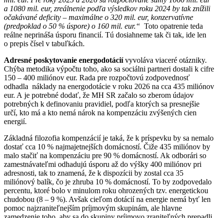
a 1080 mil. eur, zreálnenie podľa výsledkov roku 2024 by tak znížili
očakávané deficity – maximálne o 320 mil. eur, konzervatívne
(predpoklad o 50 % úspore) o 160 mil. eur.“
Toto opatrenie teda
reálne neprináša úsporu financií. Tú dosiahneme tak či tak, ide len
o prepis čísel v tabuľkách.
Adresné poskytovanie energodotácií
vyvoláva viaceré otázniky.
Chýba metodika výpočtu toho, ako sa sociálni partneri dostali k cifre
150 – 400 miliónov eur. Rada pre rozpočtovú zodpovednosť
odhadla náklady na energodotácie v roku 2026 na cca 435 miliónov
eur. A je potrebné dodať, že MH SR začalo so zberom údajov
potrebných k definovaniu pravidiel, podľa ktorých sa presnejšie
určí, kto má a kto nemá nárok na kompenzáciu zvýšených cien
energií.
Základná filozofia kompenzácií je taká, že k príspevku by sa nemalo
dostať cca 10 % najmajetnejších domácností. Čiže 435 miliónov by
malo stačiť na kompenzáciu pre 90 % domácností. Ak odborári so
zamestnávateľmi odhadujú úsporu až do výšky 400 miliónov pri
adresnosti, tak to znamená, že k dispozícii by zostal cca 35
miliónový balík, čo je zhruba 10 % domácností. To by zodpovedalo
percentu, ktoré bolo v minulom roku ohrozených tzv. energetickou
chudobou (8 – 9 %). Avšak cieľom dotácií na energie nemá byť len
pomoc najzraniteľnejším príjmovým skupinám, ale hlavne
zamedzenie toho, aby sa do skupiny príjmovo zraniteľných prepadli