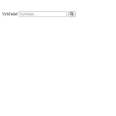
Preskočiť
na
obsah
Vyhľadať