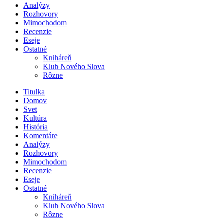
Analýzy
Rozhovory
Mimochodom
Recenzie
Eseje
Ostatné
Kniháreň
Klub Nového Slova
Rôzne
Titulka
Domov
Svet
Kultúra
História
Komentáre
Analýzy
Rozhovory
Mimochodom
Recenzie
Eseje
Ostatné
Kniháreň
Klub Nového Slova
Rôzne