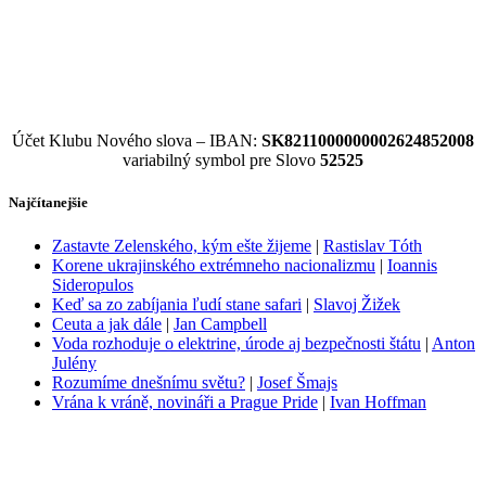
Účet Klubu Nového slova – IBAN:
SK8211000000002624852008
variabilný symbol pre Slovo
52525
Najčítanejšie
Zastavte Zelenského, kým ešte žijeme
|
Rastislav Tóth
Korene ukrajinského extrémneho nacionalizmu
|
Ioannis
Sideropulos
Keď sa zo zabíjania ľudí stane safari
|
Slavoj Žižek
Ceuta a jak dále
|
Jan Campbell
Voda rozhoduje o elektrine, úrode aj bezpečnosti štátu
|
Anton
Julény
Rozumíme dnešnímu světu?
|
Josef Šmajs
Vrána k vráně, novináři a Prague Pride
|
Ivan Hoffman