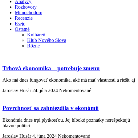
Analýzy
Rozhovory
Mimochodom
Recenzie
Eseje
Ostatné
Kniháreň
Klub Nového Slova
Rôzne
Trhová ekonomika – potrebuje zmenu
Ako má dnes fungovať ekonomika, aké má mať vlastnosti a riešiť aj
Jaroslav Husár
24. júla 2024
Nekomentované
Povrchnosť sa zahniezdila v ekonómii
Ekonómia dnes trpí plytkosťou. Jej hlboké poznatky nerešpektujú
hlavne politici
Jaroslav Husár
4. júna 2024
Nekomentované