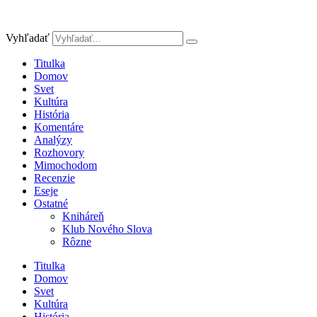
Preskočiť
na
obsah
Vyhľadať
Titulka
Domov
Svet
Kultúra
História
Komentáre
Analýzy
Rozhovory
Mimochodom
Recenzie
Eseje
Ostatné
Kniháreň
Klub Nového Slova
Rôzne
Titulka
Domov
Svet
Kultúra
História