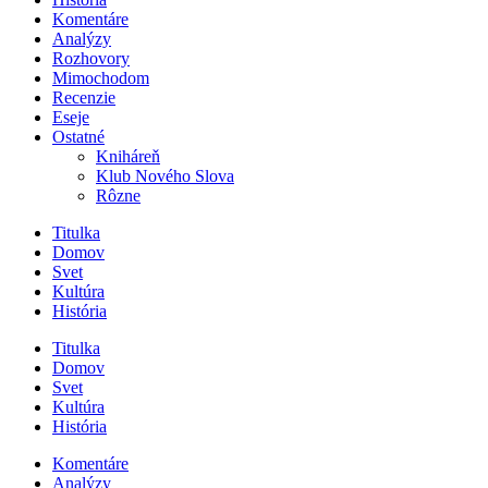
Komentáre
Analýzy
Rozhovory
Mimochodom
Recenzie
Eseje
Ostatné
Kniháreň
Klub Nového Slova
Rôzne
Titulka
Domov
Svet
Kultúra
História
Titulka
Domov
Svet
Kultúra
História
Komentáre
Analýzy