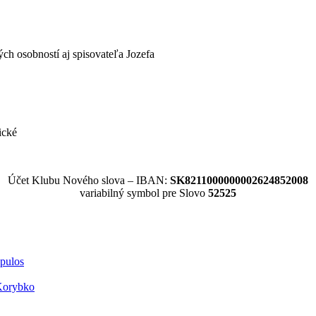
ch osobností aj spisovateľa Jo­zefa
ické
Účet Klubu Nového slova – IBAN:
SK8211000000002624852008
variabilný symbol pre Slovo
52525
opulos
Korybko