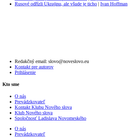
Rusové odřízli Ukrajinu, ale všude je ticho
|
Ivan Hoffman
Redakčný email: slovo@noveslovo.eu
Kontakt pre autorov
Prihlásenie
Kto sme
O nás
Prevádzkovateľ
Kontakt Klubu Nového slova
Klub Nového slova
Spoločnosť Ladislava Novomeského
O nás
Prevádzkovateľ