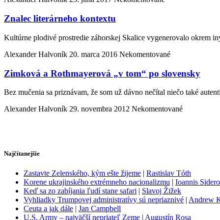
Znalec literárneho kontextu
Kultúrne plodivé pro­stredie záhorskej Skalice vygenerovalo okrem iný
Alexander Halvoník
20. marca 2016
Nekomentované
Zimková a Rothmayerová „v tom“ po slovensky
Bez mučenia sa priznávam, že som už dávno nečítal niečo také autent
Alexander Halvoník
29. novembra 2012
Nekomentované
Najčítanejšie
Zastavte Zelenského, kým ešte žijeme
|
Rastislav Tóth
Korene ukrajinského extrémneho nacionalizmu
|
Ioannis Sider
Keď sa zo zabíjania ľudí stane safari
|
Slavoj Žižek
Vyhliadky Trumpovej administratívy sú nepriaznivé
|
Andrew 
Ceuta a jak dále
|
Jan Campbell
U.S. Army – najväčší nepriateľ Zeme
|
Augustín Rosa