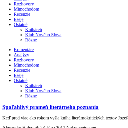
Rozhovory
Mimochodom
Recenzie
Eseje
Ostatné
Kniháreň
Klub Nového Slova
Rôzne
Komentáre
Analýzy
Rozhovory
Mimochodom
Recenzie
Eseje
Ostatné
Kniháreň
Klub Nového Slova
Rôzne
Spoľahlivý prameň literárneho poznania
Keď pred viac ako rokom vyšla kniha literárnokritických textov Joz
Alexander Halvoník
23. júna 2017
Nekomentované