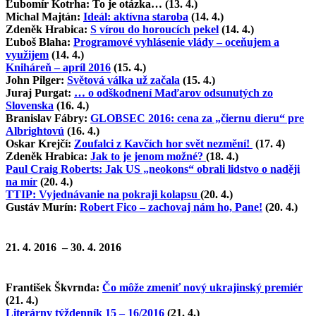
Ľubomír Kotrha: To je otázka… (13. 4.)
Michal Majtán:
Ideál: aktívna staroba
(14. 4.)
Zdeněk Hrabica:
S vírou do horoucích pekel
(14. 4.)
Ľuboš Blaha:
Programové vyhlásenie vlády – oceňujem a
využijem
(14. 4.)
Kniháreň – apríl 2016
(15. 4.)
John Pilger:
Světová válka už začala
(15. 4.)
Juraj Purgat:
… o odškodnení Maďarov odsunutých zo
Slovenska
(16. 4.)
Branislav Fábry:
GLOBSEC 2016: cena za „čiernu dieru“ pre
Albrightovú
(16. 4.)
Oskar Krejčí:
Zoufalci z Kavčích hor svět nezmění!
(17. 4)
Zdeněk Hrabica:
Jak to je jenom možné?
(18. 4.)
Paul Craig Roberts: Jak US „neokons“ obrali lidstvo o naději
na mír
(20. 4.)
TTIP: Vyjednávanie na pokraji kolapsu
(20. 4.)
Gustáv Murín:
Robert Fico – zachovaj nám ho, Pane!
(20. 4.)
21. 4. 2016 – 30. 4. 2016
František Škvrnda:
Čo môže zmeniť nový ukrajinský premiér
(21. 4.)
Literárny týždenník 15 – 16/2016
(21. 4.)