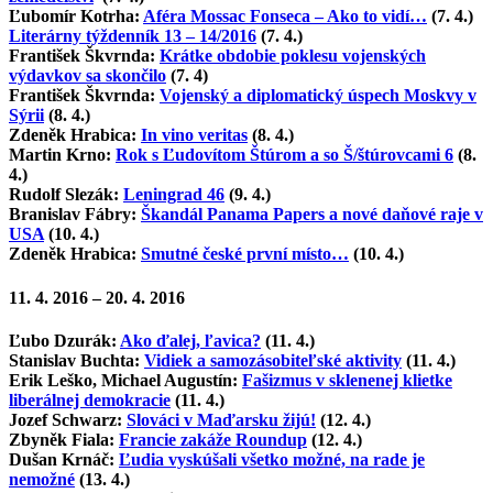
Ľubomír Kotrha:
Aféra Mossac Fonseca – Ako to vidí…
(7. 4.)
Literárny týždenník 13 – 14/2016
(7. 4.)
František Škvrnda:
Krátke obdobie poklesu vojenských
výdavkov sa skončilo
(7. 4)
František Škvrnda:
Vojenský a diplomatický úspech Moskvy v
Sýrii
(8. 4.)
Zdeněk Hrabica:
In vino veritas
(8. 4.)
Martin Krno:
Rok s Ľudovítom Štúrom a so Š/štúrovcami 6
(8.
4.)
Rudolf Slezák:
Leningrad 46
(9. 4.)
Branislav Fábry:
Škandál Panama Papers a nové daňové raje v
USA
(10. 4.)
Zdeněk Hrabica:
Smutné české první místo…
(10. 4.)
11. 4. 2016 – 20. 4. 2016
Ľubo Dzurák:
Ako ďalej, ľavica?
(11. 4.)
Stanislav Buchta:
Vidiek a samozásobiteľské aktivity
(11. 4.)
Erik Leško, Michael Augustín:
Fašizmus v sklenenej klietke
liberálnej demokracie
(11. 4.)
Jozef Schwarz:
Slováci v Maďarsku žijú!
(12. 4.)
Zbyněk Fiala:
Francie zakáže Roundup
(12. 4.)
Dušan Krnáč:
Ľudia vyskúšali všetko možné, na rade je
nemožné
(13. 4.)