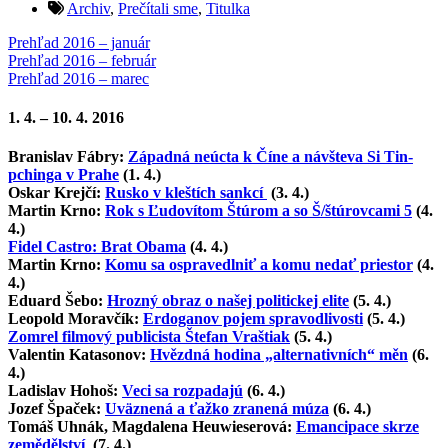
Archiv
,
Prečítali sme
,
Titulka
Prehľad 2016 – január
Prehľad 2016 – február
Prehľad 2016 – marec
1. 4. – 10. 4. 2016
Branislav Fábry:
Západná neúcta k Číne a návšteva Si Tin-
pchinga v Prahe
(1. 4.)
Oskar Krejčí:
Rusko v kleštích sankcí
(3. 4.)
Martin Krno:
Rok s Ľudovítom Štúrom a so Š/štúrovcami 5
(4.
4.)
Fidel Castro: Brat Obama
(4. 4.)
Martin Krno:
Komu sa ospravedlniť a komu nedať priestor
(4.
4.)
Eduard Šebo:
Hrozný obraz o našej politickej elite
(5. 4.)
Leopold Moravčík:
Erdoganov pojem spravodlivosti
(5. 4.)
Zomrel filmový publicista Štefan Vraštiak
(5. 4.)
Valentin Katasonov:
Hvězdná hodina „alternativních“ měn
(6.
4.)
Ladislav Hohoš:
Veci sa rozpadajú
(6. 4.)
Jozef Špaček:
Uväznená a ťažko zranená múza
(6. 4.)
Tomáš Uhnák, Magdalena Heuwieserová:
Emancipace skrze
zemědělství
(7. 4.)