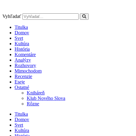
Preskočiť
na
obsah
Vyhľadať
Titulka
Domov
Svet
Kultúra
História
Komentáre
Analýzy
Rozhovory
Mimochodom
Recenzie
Eseje
Ostatné
Kniháreň
Klub Nového Slova
Rôzne
Titulka
Domov
Svet
Kultúra
História