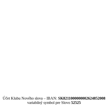
Účet Klubu Nového slova – IBAN:
SK8211000000002624852008
variabilný symbol pre Slovo
52525