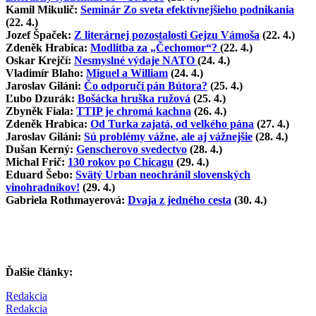
Kamil Mikulič:
Seminár Zo sveta efektívnejšieho podnikania
(22. 4.)
Jozef Špaček:
Z literárnej pozostalosti Gejzu Vámoša
(22. 4.)
Zdeněk Hrabica:
Modlitba za „Čechomor“?
(22. 4.)
Oskar Krejčí:
Nesmyslné výdaje NATO
(24. 4.)
Vladimír Blaho:
Miguel a William
(24. 4.)
Jaroslav Giláni:
Čo odporučí pán Bútora?
(25. 4.)
Ľubo Dzurák:
Bošácka hruška ružová
(25. 4.)
Zbyněk Fiala:
TTIP je chromá kachna
(26. 4.)
Zdeněk Hrabica:
Od Turka zajatá, od velkého pána
(27. 4.)
Jaroslav Giláni:
Sú problémy vážne, ale aj vážnejšie
(28. 4.)
Dušan Kerný:
Genscherovo svedectvo
(28. 4.)
Michal Frič:
130 rokov po Chicagu
(29. 4.)
Eduard Šebo:
Svätý Urban neochránil slovenských
vinohradníkov!
(29. 4.)
Gabriela Rothmayerová:
Dvaja z jedného cesta
(30. 4.)
Ďalšie články:
Redakcia
Redakcia