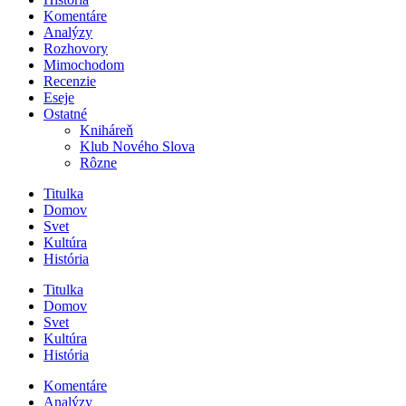
Komentáre
Analýzy
Rozhovory
Mimochodom
Recenzie
Eseje
Ostatné
Kniháreň
Klub Nového Slova
Rôzne
Titulka
Domov
Svet
Kultúra
História
Titulka
Domov
Svet
Kultúra
História
Komentáre
Analýzy