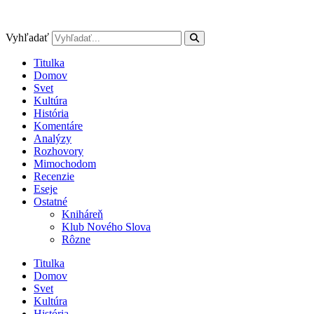
Preskočiť
na
obsah
Vyhľadať
Titulka
Domov
Svet
Kultúra
História
Komentáre
Analýzy
Rozhovory
Mimochodom
Recenzie
Eseje
Ostatné
Kniháreň
Klub Nového Slova
Rôzne
Titulka
Domov
Svet
Kultúra
História