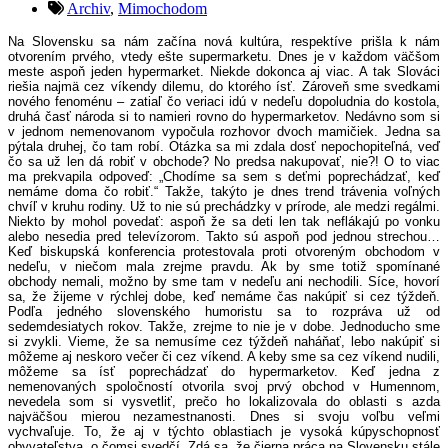
Archiv
,
Mimochodom
Na Slovensku sa nám začína nová kultúra, respektíve prišla k nám
otvorením prvého, vtedy ešte supermarketu. Dnes je v každom väčšom
meste aspoň jeden hypermarket. Niekde dokonca aj viac. A tak Slováci
riešia najmä cez víkendy dilemu, do ktorého ísť. Zároveň sme svedkami
nového fenoménu – zatiaľ čo veriaci idú v nedeľu dopoludnia do kostola,
druhá časť národa si to namieri rovno do hypermarketov. Nedávno som si
v jednom nemenovanom vypočula rozhovor dvoch mamičiek. Jedna sa
pýtala druhej, čo tam robí. Otázka sa mi zdala dosť nepochopiteľná, veď
čo sa už len dá robiť v obchode? No predsa nakupovať, nie?! O to viac
ma prekvapila odpoveď: „Chodíme sa sem s deťmi poprechádzať, keď
nemáme doma čo robiť.“ Takže, takýto je dnes trend trávenia voľných
chvíľ v kruhu rodiny. Už to nie sú prechádzky v prírode, ale medzi regálmi.
Niekto by mohol povedať: aspoň že sa deti len tak neflákajú po vonku
alebo nesedia pred televízorom. Takto sú aspoň pod jednou strechou…
Keď biskupská konferencia protestovala proti otvoreným obchodom v
nedeľu, v niečom mala zrejme pravdu. Ak by sme totiž spomínané
obchody nemali, možno by sme tam v nedeľu ani nechodili. Síce, hovorí
sa, že žijeme v rýchlej dobe, keď nemáme čas nakúpiť si cez týždeň.
Podľa jedného slovenského humoristu sa to rozpráva už od
sedemdesiatych rokov. Takže, zrejme to nie je v dobe. Jednoducho sme
si zvykli. Vieme, že sa nemusíme cez týždeň naháňať, lebo nakúpiť si
môžeme aj neskoro večer či cez víkend. A keby sme sa cez víkend nudili,
môžeme sa ísť poprechádzať do hypermarketov. Keď jedna z
nemenovaných spoločností otvorila svoj prvý obchod v Humennom,
nevedela som si vysvetliť, prečo ho lokalizovala do oblasti s azda
najväčšou mierou nezamestnanosti. Dnes si svoju voľbu veľmi
vychvaľuje. To, že aj v týchto oblastiach je vysoká kúpyschopnosť
obyvateľstva, o čomsi svedčí. Zdá sa, že čierna práca na Slovensku stále