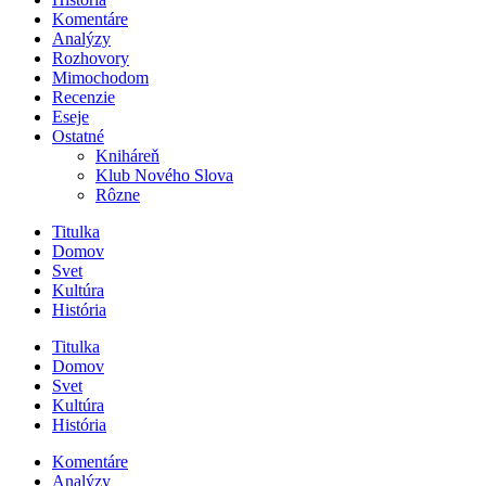
Komentáre
Analýzy
Rozhovory
Mimochodom
Recenzie
Eseje
Ostatné
Kniháreň
Klub Nového Slova
Rôzne
Titulka
Domov
Svet
Kultúra
História
Titulka
Domov
Svet
Kultúra
História
Komentáre
Analýzy