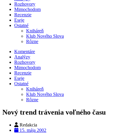
Rozhovory
Mimochodom
Recenzie
Eseje
Ostatné
Kniháreň
Klub Nového Slova
Rôzne
Komentáre
Analýzy
Rozhovory
Mimochodom
Recenzie
Eseje
Ostatné
Kniháreň
Klub Nového Slova
Rôzne
Nový trend trávenia voľného času
Redakcia
15. mája 2002