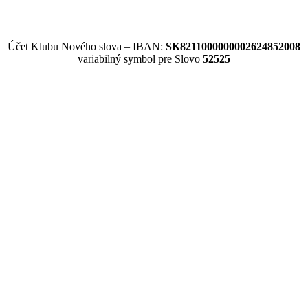
Účet Klubu Nového slova – IBAN:
SK8211000000002624852008
variabilný symbol pre Slovo
52525