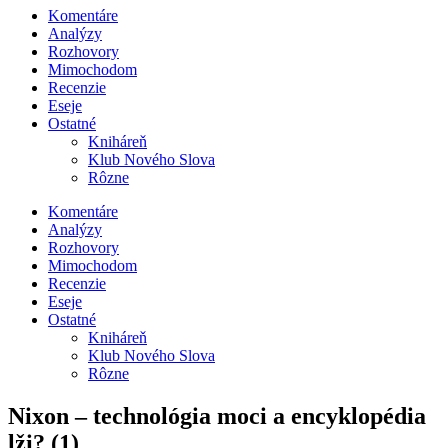
Komentáre
Analýzy
Rozhovory
Mimochodom
Recenzie
Eseje
Ostatné
Kniháreň
Klub Nového Slova
Rôzne
Komentáre
Analýzy
Rozhovory
Mimochodom
Recenzie
Eseje
Ostatné
Kniháreň
Klub Nového Slova
Rôzne
Nixon – technológia moci a encyklopédia
lži? (1)