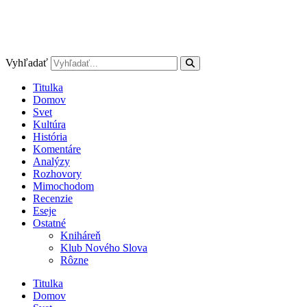
Vyhľadať
Titulka
Domov
Svet
Kultúra
História
Komentáre
Analýzy
Rozhovory
Mimochodom
Recenzie
Eseje
Ostatné
Kniháreň
Klub Nového Slova
Rôzne
Titulka
Domov