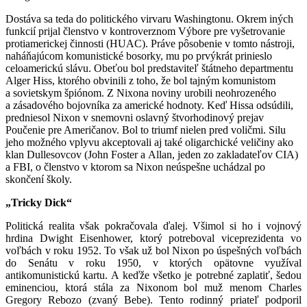
Dostáva sa teda do politického virvaru Washingtonu. Okrem iných
funkcií prijal členstvo v kontroverznom Výbore pre vyšetrovanie
protiamerickej činnosti (HUAC). Práve pôsobenie v tomto nástroji,
naháňajúcom komunistické bosorky, mu po prvýkrát prinieslo
celoamerickú slávu. Obeťou bol predstaviteľ štátneho departmentu
Alger Hiss, ktorého obvinili z toho, že bol tajným komunistom
a sovietskym špiónom. Z Nixona noviny urobili neohrozeného
a zásadového bojovníka za americké hodnoty. Keď Hissa odsúdili,
predniesol Nixon v snemovni oslavný štvorhodinový prejav
Poučenie pre Američanov. Bol to triumf nielen pred voličmi. Silu
jeho možného vplyvu akceptovali aj také oligarchické veličiny ako
klan Dullesovcov (John Foster a Allan, jeden zo zakladateľov CIA)
a FBI, o členstvo v ktorom sa Nixon neúspešne uchádzal po
skončení školy.
„Tricky Dick“
Politická realita však pokračovala ďalej. Všimol si ho i vojnový
hrdina Dwight Eisenhower, ktorý potreboval viceprezidenta vo
voľbách v roku 1952. To však už bol Nixon po úspešných voľbách
do Senátu v roku 1950, v ktorých opätovne využíval
antikomunistickú kartu. A keďže všetko je potrebné zaplatiť, šedou
eminenciou, ktorá stála za Nixonom bol muž menom Charles
Gregory Rebozo (zvaný Bebe). Tento rodinný priateľ podporil