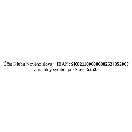
Účet Klubu Nového slova – IBAN:
SK8211000000002624852008
variabilný symbol pre Slovo
52525