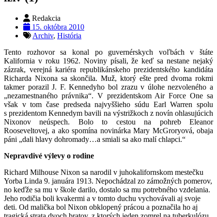
Redakcia
15. októbra 2010
Archiv
,
História
Tento rozhovor sa konal po guvernérskych voľbách v štáte
Kalifornia v roku 1962. Noviny písali, že keď sa nestane nejaký
zázrak, verejná kariéra republikánskeho prezidentského kandidáta
Richarda Nixona sa skončila. Muž, ktorý ešte pred dvoma rokmi
takmer porazil J. F. Kennedyho bol zrazu v úlohe nezvoleného a
„nezamestnaného právnika“. V prezidentskom Air Force One sa
však v tom čase predseda najvyššieho súdu Earl Warren spolu
s prezidentom Kennedym bavili na výstrižkoch z novín ohlasujúcich
Nixonov neúspech. Bolo to cestou na pohreb Eleanor
Rooseveltovej, a ako spomína novinárka Mary McGroryová, obaja
páni „dali hlavy dohromady…a smiali sa ako malí chlapci.“
Nepravdivé výlevy o rodine
Richard Milhouse Nixon sa narodil v juhokalifornskom mestečku
Yorba Linda 9. januára 1913. Nepochádzal zo zámožných pomerov,
no keďže sa mu v škole darilo, dostalo sa mu potrebného vzdelania.
Jeho rodičia boli kvakermi a v tomto duchu vychovávali aj svoje
deti. Od malička bol Nixon obklopený prácou a poznačila ho aj
tragická strata dvoch bratov, z ktorých jeden zomrel na tuberkulózu,