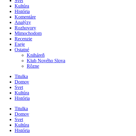
Svet
Kultúra
História
Komentáre
Analýzy
Rozhovory
Mimochodom
Recenzie
Eseje
Ostatné
Kniháreň
Klub Nového Slova
Rôzne
Titulka
Domov
Svet
Kultúra
História
Titulka
Domov
Svet
Kultúra
História