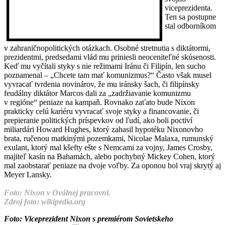
viceprezidenta.
Ten sa postupne
stal odborníkom
v zahraničnopolitických otázkach. Osobné stretnutia s diktátormi,
prezidentmi, predsedami vlád mu priniesli neoceniteľné skúsenosti.
Keď mu vyčítali styky s nie režimami Iránu či Filipín, len sucho
poznamenal – „Chcete tam mať komunizmus?“ Často však musel
vyvracať tvrdenia novinárov, že mu iránsky šach, či filipínsky
feudálny diktátor Marcos dali za „zadržiavanie komunizmu
v regióne“ peniaze na kampaň. Rovnako zaťato bude Nixon
prakticky celú kariéru vyvracať svoje styky a financovanie, či
prepieranie politických príspevkov od ľudí, ako boli poctiví
miliardári Howard Hughes, ktorý zahasil hypotéku Nixonovho
brata, ručenou matkinými pozemkami, Nicolae Malaxa, rumunský
exulant, ktorý mal kšefty ešte s Nemcami za vojny, James Crosby,
majiteľ kasín na Bahamách, alebo pochybný Mickey Cohen, ktorý
mal zaobstarať peniaze na dvoje voľby. Za oponou bol vraj skrytý aj
Meyer Lansky.
Foto: Nixon v Oválnej pracovni.
Zdroj foto: wikipedia.org
Foto: Viceprezident Nixon s premiérom Sovietskeho