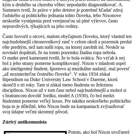
kým u druhého sa chorobu vôbec nepodarilo diagnostikovať. A.
Summers tvrdí, že práve v jeho detstve je potrebné hľadať zdroj
ľudského aj politického jednania tohto človeka, lebo Nixonove
neskoršie vystúpenia pred verejnosťou sú plné výlevov, často
nepravdivých, týkajúcich sa jeho rodiny.
Často hovoril o otcovi, malom obyčajnom človeku, ktorý vlastnil ten
najchudobnejší citronovníkový ranč v celom okolí a pozemok predal
ešte predtým, než tam našli ropu, na ktorej zarobili iní. Neskôr sa
novinári dopátrali, že na tomto pozemku žiadna ropa nebola.
O matke pred kamerami tvrdil, že to bola svätica. No vzťah k nej
bol z jeho strany pomerne komplikovaný. Nixon v mladosti uspel
ako inteligentný študent, športovo aj muzikálne nadaný, mal povesť
„až nezmieriteľne čestného človeka“. V roku 1934 získal
štipendium na Duke University Law School v Dareme, ktorú
skončil o tri roky. Tam si získal meno študenta so železnou
disciplínou. Nixon už v tom čase nebol najchudobnejší a mohol si
s bratrancom dovoliť fordku, model A (1930), čo bol medzi
študentmi pomerne veľký luxus. Pre taktiku neskoršieho politického
boja to je dôležité, lebo Nixon bude na kampaniach zvýrazňovať
svoj údajne veľmi skromný pôvod.
Zúrivý antikomunista
Potom, ako bol Nixon uvoľnený