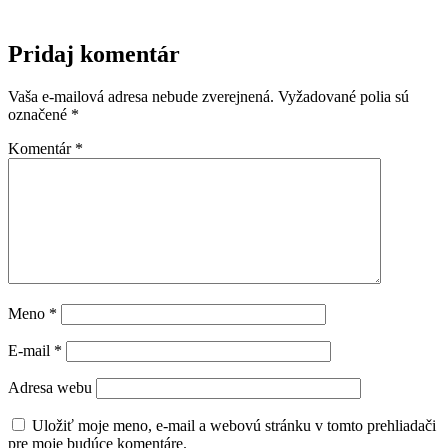
Pridaj komentár
Vaša e-mailová adresa nebude zverejnená.
Vyžadované polia sú
označené
*
Komentár
*
Meno
*
E-mail
*
Adresa webu
Uložiť moje meno, e-mail a webovú stránku v tomto prehliadači
pre moje budúce komentáre.