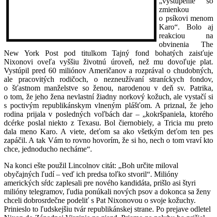
„vystúpenie so
zmienkou
o psíkovi menom
Karo“. Bolo aj
reakciou na
obvinenia The
New York Post pod titulkom Tajný fond bohatých zaisťuje
Nixonovi oveľa vyššiu životnú úroveň, než mu dovoľuje plat.
Vystúpil pred 60 miliónov Američanov a rozprával o chudobných,
ale pracovitých rodičoch, o nezneužívaní straníckych fondov,
o šťastnom manželstve so ženou, narodenou v deň sv. Patrika,
o tom, že jeho žena nevlastní žiadny norkový kožuch, ale vystačí si
s poctivým republikánskym vlneným plášťom. A priznal, že jeho
rodina prijala v posledných voľbách dar – „kokršpaniela, ktorého
dcérke poslal niekto z Texasu. Bol čiernobiely, a Tricia mu preto
dala meno Karo. A viete, deťom sa ako všetkým deťom ten pes
zapáčil. A tak Vám to rovno hovorím, že si ho, nech o tom vraví kto
chce, jednoducho necháme“.
Na konci ešte použil Lincolnov citát: „Boh určite miloval
obyčajných ľudí – veď ich predsa toľko stvoril“. Milióny
amerických sŕdc zaplesali pre nového kandidáta, prišlo asi štyri
milióny telegramov, ľudia ponúkali nových psov a dokonca sa ženy
chceli dobrosrdečne podeliť s Pat Nixonovou o svoje kožuchy.
Prinieslo to ľudskejšiu tvár republikánskej strane. Po prejave odletel