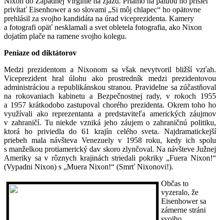
Nixon do Západnej Virginie na zjazd. Priamo na palubu ho prišiel
privítať Eisenhower a so slovami „Si môj chlapec“ ho opätovne
prehlásil za svojho kandidáta na úrad viceprezidenta. Kamery
a fotografi opäť nesklamali a svet obletela fotografia, ako Nixon
dojatím plače na ramene svojho kolegu.
Peniaze od diktátorov
Medzi prezidentom a Nixonom sa však nevytvoril bližší vzťah.
Viceprezident hral úlohu ako prostredník medzi prezidentovou
administráciou a republikánskou stranou. Pravidelne sa zúčastňoval
na rokovaniach kabinetu a Bezpečnostnej rady, v rokoch 1955
a 1957 krátkodobo zastupoval chorého prezidenta. Okrem toho ho
využívali ako reprezentanta a predstaviteľa amerických záujmov
v zahraničí. Tu niekde vzniká jeho záujem o zahraničnú politiku,
ktorá ho priviedla do 61 krajín celého sveta. Najdramatickejší
priebeh mala návšteva Venezuely v 1958 roku, kedy ich spolu
s manželkou protiamerický dav skoro zlynčoval. Na návšteve Južnej
Ameriky sa v rôznych krajinách striedali pokriky „Fuera Nixon!“
(Vypadni Nixon) s „Muera Nixon!“ (Smrť Nixonovi!).
Občas to
vyzeralo, že
Eisenhower sa
zámerne stráni
svojho