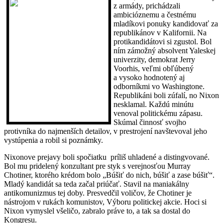
z armády, prichádzali
ambicióznemu a čestnému
mladíkovi ponuky kandidovať za
republikánov v Kalifornii. Na
protikandidátovi si zgustol. Bol
ním zámožný absolvent Yaleskej
univerzity, demokrat Jerry
Voorhis, veľmi obľúbený
a vysoko hodnotený aj
odborníkmi vo Washingtone.
Republikáni boli zúfalí, no Nixon
nesklamal. Každú minútu
venoval politickému zápasu.
Skúmal činnosť svojho
protivníka do najmenších detailov, v prestrojení navštevoval jeho
vystúpenia a robil si poznámky.
Nixonove prejavy boli spočiatku príliš uhladené a distingvované.
Bol mu pridelený konzultant pre styk s verejnosťou Murray
Chotiner, ktorého krédom bolo „Búšiť do nich, búšiť a zase búšiť“.
Mladý kandidát sa teda začal priúčať. Stavil na maniakálny
antikomunizmus tej doby. Presvedčil voličov, že Chotiner je
nástrojom v rukách komunistov, Výboru politickej akcie. Hoci si
Nixon vymyslel všeličo, zabralo práve to, a tak sa dostal do
Kongresu.