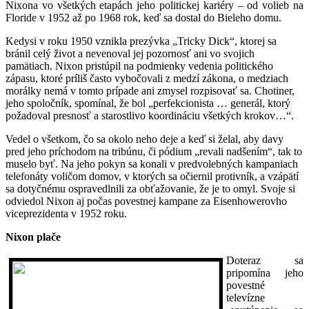
Nixona vo všetkých etapách jeho politickej kariéry – od volieb na
Floride v 1952 až po 1968 rok, keď sa dostal do Bieleho domu.
Kedysi v roku 1950 vznikla prezývka „Tricky Dick“, ktorej sa
bránil celý život a nevenoval jej pozornosť ani vo svojich
pamätiach. Nixon pristúpil na podmienky vedenia politického
zápasu, ktoré príliš často vybočovali z medzí zákona, o medziach
morálky nemá v tomto prípade ani zmysel rozpisovať sa. Chotiner,
jeho spoločník, spomínal, že bol „perfekcionista … generál, ktorý
požadoval presnosť a starostlivo koordináciu všetkých krokov…“.
Vedel o všetkom, čo sa okolo neho deje a keď si želal, aby davy
pred jeho príchodom na tribúnu, či pódium „revali nadšením“, tak to
muselo byť. Na jeho pokyn sa konali v predvolebných kampaniach
telefonáty voličom domov, v ktorých sa očiernil protivník, a vzápätí
sa dotyčnému ospravedlnili za obťažovanie, že je to omyl. Svoje si
odviedol Nixon aj počas povestnej kampane za Eisenhowerovho
viceprezidenta v 1952 roku.
Nixon plače
Doteraz sa
pripomína jeho
povestné
televízne