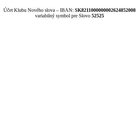
Účet Klubu Nového slova – IBAN:
SK8211000000002624852008
variabilný symbol pre Slovo
52525