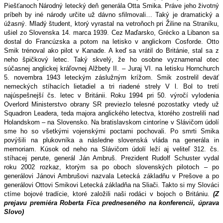
Piešťanoch Národný letecký deň generála Otta Smika. Práve jeho životný
príbeh by iné národy určite už dávno sfilmovali… Taký je dramatický a
úžasný. Mladý študent, ktorý vyrastal na vetroňoch pri Žiline na Straníku,
ušiel zo Slovenska 14. marca 1939. Cez Maďarsko, Grécko a Libanon sa
dostal do Francúzska a potom na letisko v anglickom Cosforde. Otto
Smik trénoval ako pilot v Kanade. A keď sa vrátil do Británie, stal sa z
neho špičkový letec. Taký skvelý, že ho osobne vyznamenal otec
súčasnej anglickej kráľovnej Alžbety II. – Juraj VI. na letisku Hornchurch
5. novembra 1943 leteckým záslužným krížom. Smik zostrelil deväť
nemeckých stíhacích lietadiel a tri riadené strely V l. Bol to tretí
najúspešnejší čs. letec v Británii. Roku 1994 pri 50. výročí vylodenia
Overlord Ministerstvo obrany SR previezlo telesné pozostatky vtedy už
Squadron Leadera, teda majora anglického letectva, ktorého zostrelili nad
Holandskom – na Slovensko. Na bratislavskom cintoríne v Slávičom údolí
sme ho so všetkými vojenskými poctami pochovali. Po smrti Smika
povýšili na plukovníka a následne slovenská vláda na generála in
memoriam. Kúsok od neho na Slávičom údolí leží aj veliteľ 312. čs.
stíhacej perute, generál Ján Ambruš. Prezident Rudolf Schuster vydal
roku 2002 rozkaz, ktorým sa po oboch slovenských pilotoch – po
generálovi Jánovi Ambrušovi nazvala Letecká základňu v Prešove a po
generálovi Ottovi Smikovi Letecká základňa na Sliači. Takto si my Slováci
ctíme bojové tradície, ktoré založili naši rodáci v bojoch o Britániu.
(Z
prejavu premiéra Roberta Fica predneseného na konferencii, úprava
Slovo)