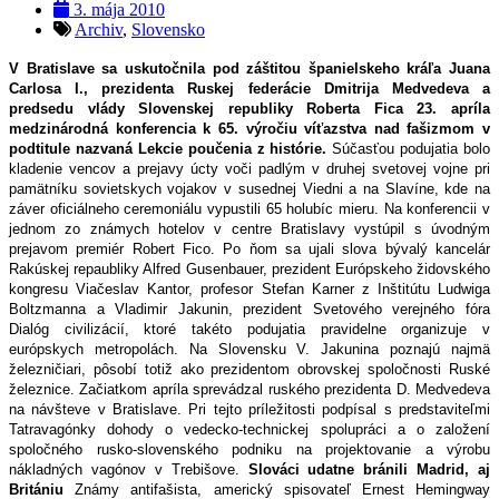
3. mája 2010
Archiv
,
Slovensko
V Bratislave sa uskutočnila pod záštitou španielskeho kráľa Juana
Carlosa I., prezidenta Ruskej federácie Dmitrija Medvedeva a
predsedu vlády Slovenskej republiky Roberta Fica 23. apríla
medzinárodná konferencia k 65. výročiu víťazstva nad fašizmom v
podtitule nazvaná Lekcie poučenia z histórie.
Súčasťou podujatia bolo
kladenie vencov a prejavy úcty voči padlým v druhej svetovej vojne pri
pamätníku sovietskych vojakov v susednej Viedni a na Slavíne, kde na
záver oficiálneho ceremoniálu vypustili 65 holubíc mieru. Na konferencii v
jednom zo známych hotelov v centre Bratislavy vystúpil s úvodným
prejavom premiér Robert Fico. Po ňom sa ujali slova bývalý kancelár
Rakúskej repaubliky Alfred Gusenbauer, prezident Európskeho židovského
kongresu Viačeslav Kantor, profesor Stefan Karner z Inštitútu Ludwiga
Boltzmanna a Vladimir Jakunin, prezident Svetového verejného fóra
Dialóg civilizácií, ktoré takéto podujatia pravidelne organizuje v
európskych metropolách. Na Slovensku V. Jakunina poznajú najmä
železničiari, pôsobí totiž ako prezidentom obrovskej spoločnosti Ruské
železnice. Začiatkom apríla sprevádzal ruského prezidenta D. Medvedeva
na návšteve v Bratislave. Pri tejto príležitosti podpísal s predstaviteľmi
Tatravagónky dohody o vedecko-technickej spolupráci a o založení
spoločného rusko-slovenského podniku na projektovanie a výrobu
nákladných vagónov v Trebišove.
Slováci udatne bránili Madrid, aj
Britániu
Známy antifašista, americký spisovateľ Ernest Hemingway