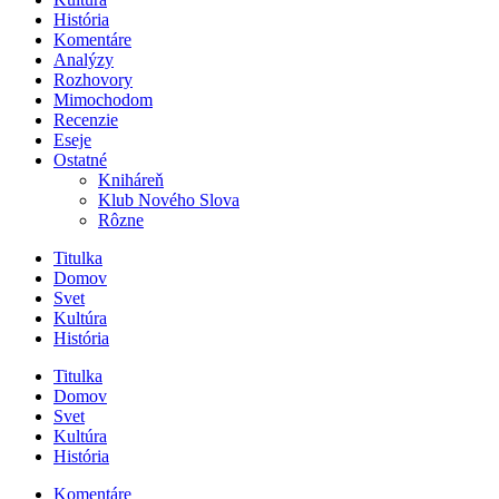
História
Komentáre
Analýzy
Rozhovory
Mimochodom
Recenzie
Eseje
Ostatné
Kniháreň
Klub Nového Slova
Rôzne
Titulka
Domov
Svet
Kultúra
História
Titulka
Domov
Svet
Kultúra
História
Komentáre