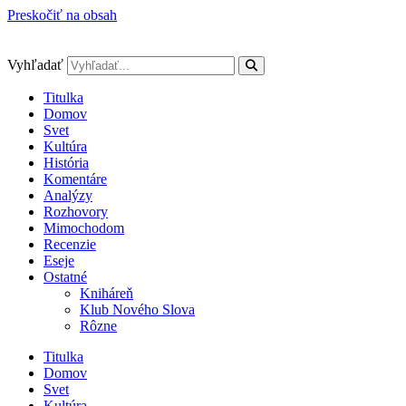
Preskočiť na obsah
Vyhľadať
Titulka
Domov
Svet
Kultúra
História
Komentáre
Analýzy
Rozhovory
Mimochodom
Recenzie
Eseje
Ostatné
Kniháreň
Klub Nového Slova
Rôzne
Titulka
Domov
Svet
Kultúra