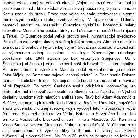
napísal výrok, ktorý sa veľakrát citoval: „Vojna je hrozná vec!“ Napísal ju
po skúsenostiach, ktoré získal v Španielskej občianskej vojne, v románe
Komu zvonia do hrobu. Práve táto vojna sa stala predzvesťou, akýmsi
tréningovým ihriskom druhej svetovej vojny. V Španielsku si Hitlerovi
nemeckí nacisti na mestečku Guerrnica vyskúšali kobercové nálety
luftwaffe a Mussoliniho pešiaci útoky na brániace sa mestá Guadalajuaru
a Teruel. O Guernice podal veľké protivojnové, humanistické svedectvo
Pablo Picasso svojím slávnym veľkoplošným obrazom. Aké bolo miesto a
aká účasť Slovákov v tejto veľkej vojne? Slováci sa účasťou v západnom
aj východnom odboji a potom i vlastným Slovenským národným
povstaním roku 1944 zaradili po bok víťazných Spojencov. Už v
Španielskej občianskej vojne, bojovali naši dobrovoľníci – interbrigadisti.
Pri univerzitnom mestečku v Madride padol Ružomberčan guľometník
Jožo Májek, pri Barcelone bojoval osobný priateľ La Passionarie Dolores
Ibarurri – Ladislav Holdoš. Na bojoch interbrigád sa zúčastnil aj novinár
Miloš Ruppeldt. Po rozbití Československa odchádzali dobrovoľne, len
preto, aby mohli bojovať za slobodu, zo Slovenska na Západ aj na Východ
desiatky uvedomelých mladých antifašistov. Taký bol Adam Adamovič z
Bošáce, ale najmä plukovník Rudolf Viest z Revúcej. Pravdaže, najväčšiu
slávu Slovensku v druhej svetovej vojne vydobyli letci v zostavách Royal
Air Force Spojeného kráľovstva Veľkej Británie a Severného Írska: Ján
Šimko z Moravského Lieskového, Ján Timko z Medzeva, Ján Koman a
Vlado Stano z Nového Mesta nad Váhom a mnohí ďalší. V júli tohto roku
si pripomenieme 70. výročie Bitky o Britániu, na ktorej sa aktívne
zúčastnili aj slovenskí letci. Na 29. a 30. mája sa pripravuje na letisku v