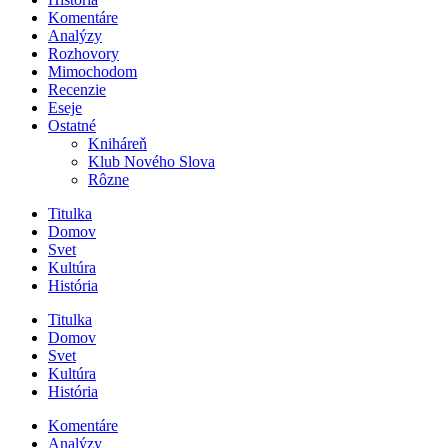
Komentáre
Analýzy
Rozhovory
Mimochodom
Recenzie
Eseje
Ostatné
Kniháreň
Klub Nového Slova
Rôzne
Titulka
Domov
Svet
Kultúra
História
Titulka
Domov
Svet
Kultúra
História
Komentáre
Analýzy