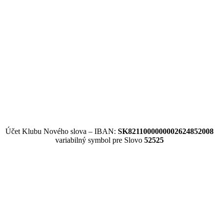
Účet Klubu Nového slova – IBAN:
SK8211000000002624852008
variabilný symbol pre Slovo
52525