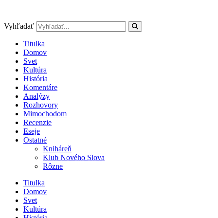
Preskočiť
na
obsah
Vyhľadať
Titulka
Domov
Svet
Kultúra
História
Komentáre
Analýzy
Rozhovory
Mimochodom
Recenzie
Eseje
Ostatné
Kniháreň
Klub Nového Slova
Rôzne
Titulka
Domov
Svet
Kultúra
História