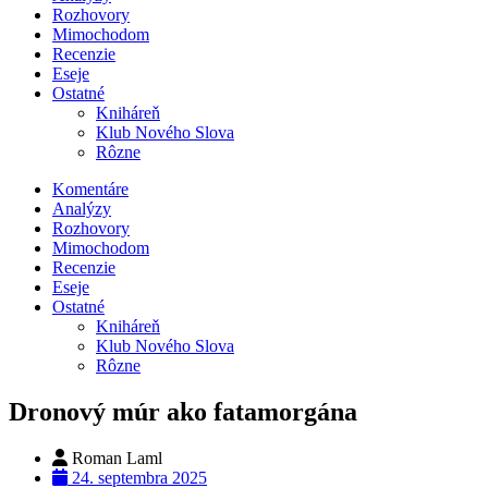
Rozhovory
Mimochodom
Recenzie
Eseje
Ostatné
Kniháreň
Klub Nového Slova
Rôzne
Komentáre
Analýzy
Rozhovory
Mimochodom
Recenzie
Eseje
Ostatné
Kniháreň
Klub Nového Slova
Rôzne
Dronový múr ako fatamorgána
Roman Laml
24. septembra 2025