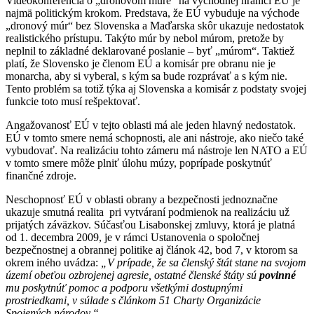
Videokonferencia o „dronovom múre“ na východnej hranici EÚ je
najmä politickým krokom. Predstava, že EÚ vybuduje na východe
„dronový múr“ bez Slovenska a Maďarska skôr ukazuje nedostatok
realistického prístupu. Takýto múr by nebol múrom, pretože by
neplnil to základné deklarované poslanie – byť „múrom“. Taktiež
platí, že Slovensko je členom EÚ a komisár pre obranu nie je
monarcha, aby si vyberal, s kým sa bude rozprávať a s kým nie.
Tento problém sa totiž týka aj Slovenska a komisár z podstaty svojej
funkcie toto musí rešpektovať.
Angažovanosť EÚ v tejto oblasti má ale jeden hlavný nedostatok.
EÚ v tomto smere nemá schopnosti, ale ani nástroje, ako niečo také
vybudovať. Na realizáciu tohto zámeru má nástroje len NATO a EÚ
v tomto smere môže plniť úlohu múzy, poprípade poskytnúť
finančné zdroje.
Neschopnosť EÚ v oblasti obrany a bezpečnosti jednoznačne
ukazuje smutná realita pri vytváraní podmienok na realizáciu už
prijatých záväzkov. Súčasťou Lisabonskej zmluvy, ktorá je platná
od 1. decembra 2009, je v rámci Ustanovenia o spoločnej
bezpečnostnej a obrannej politike aj článok 42, bod 7, v ktorom sa
okrem iného uvádza:
„V prípade, že sa členský štát stane na svojom
území obeťou ozbrojenej agresie, ostatné členské štáty sú
povinné
mu poskytnúť pomoc a podporu všetkými dostupnými
prostriedkami, v súlade s článkom 51 Charty Organizácie
Spojených národov.“