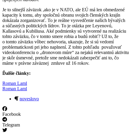
Je to silnejší záväzok ,ako je v NATO, ale EÚ má len obmedzené
kapacity k tomu, aby spoločnú obranu svojich členských krajín
dokázala zorganizovať. To je reálne vysvedčenie našich bývalých
a súčasných politických lídrov. To je otázka pre Leyenovú,
Kallasovú a Kubiliusa. Aké podmienky sú vytvorené na realizáciu
tohto záväzku, čo v tomto smere robia a budú robiť? Už to, že
o tomto záväzku vôbec nehovoria, ukazuje, že si sú vedomí
problematickosti pri jeho naplnení. Z tohto pohľadu považovať
videokonferenciu o „dronovom múre“ za nejakú relevantnú aktivitu
je skôr úsmevné, pretože sme nedokázali zabezpečiť ani to, čo
máme v právne záväznej zmluve už 16 rokov.
Ďalšie články:
Roman Laml
Roman Laml
noveslovo
Facebook
Telegram