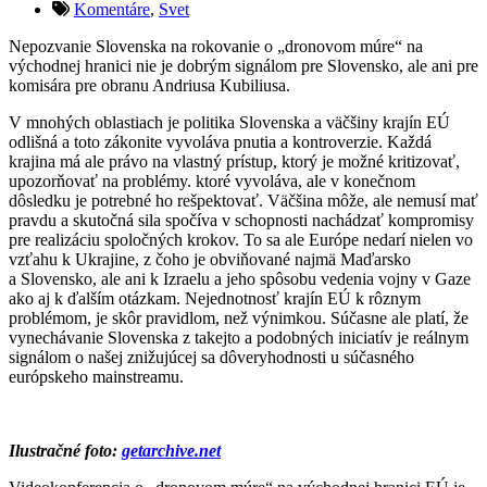
Komentáre
,
Svet
Nepozvanie Slovenska na rokovanie o „dronovom múre“ na
východnej hranici nie je dobrým signálom pre Slovensko, ale ani pre
komisára pre obranu Andriusa Kubiliusa.
V mnohých oblastiach je politika Slovenska a väčšiny krajín EÚ
odlišná a toto zákonite vyvoláva pnutia a kontroverzie. Každá
krajina má ale právo na vlastný prístup, ktorý je možné kritizovať,
upozorňovať na problémy. ktoré vyvoláva, ale v konečnom
dôsledku je potrebné ho rešpektovať. Väčšina môže, ale nemusí mať
pravdu a skutočná sila spočíva v schopnosti nachádzať kompromisy
pre realizáciu spoločných krokov. To sa ale Európe nedarí nielen vo
vzťahu k Ukrajine, z čoho je obviňované najmä Maďarsko
a Slovensko, ale ani k Izraelu a jeho spôsobu vedenia vojny v Gaze
ako aj k ďalším otázkam. Nejednotnosť krajín EÚ k rôznym
problémom, je skôr pravidlom, než výnimkou. Súčasne ale platí, že
vynechávanie Slovenska z takejto a podobných iniciatív je reálnym
signálom o našej znižujúcej sa dôveryhodnosti u súčasného
európskeho mainstreamu.
Ilustračné foto:
getarchive.net