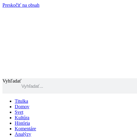
Preskočiť na obsah
Vyhľadať
Titulka
Domov
Svet
Kultúra
História
Komentáre
Analýzy