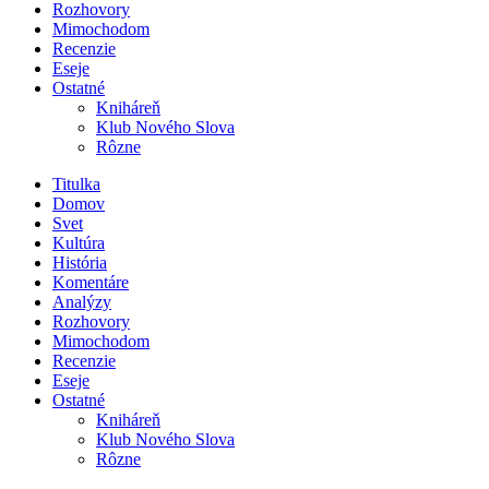
Rozhovory
Mimochodom
Recenzie
Eseje
Ostatné
Kniháreň
Klub Nového Slova
Rôzne
Titulka
Domov
Svet
Kultúra
História
Komentáre
Analýzy
Rozhovory
Mimochodom
Recenzie
Eseje
Ostatné
Kniháreň
Klub Nového Slova
Rôzne