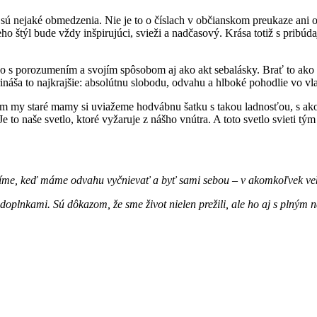
ú nejaké obmedzenia. Nie je to o číslach v občianskom preukaze ani o v
jeho štýl bude vždy inšpirujúci, svieži a nadčasový. Krása totiž s prib
 ho s porozumením a svojím spôsobom aj ako akt sebalásky. Brať to ako
ináša to najkrajšie: absolútnu slobodu, odvahu a hlboké pohodlie vo vla
ým my staré mamy si uviažeme hodvábnu šatku s takou ladnosťou, s akou
 to naše svetlo, ktoré vyžaruje z nášho vnútra. A toto svetlo svieti tý
nosíme, keď máme odvahu vyčnievať a byť sami sebou – v akomkoľvek ve
doplnkami. Sú dôkazom, že sme život nielen prežili, ale ho aj s plným n