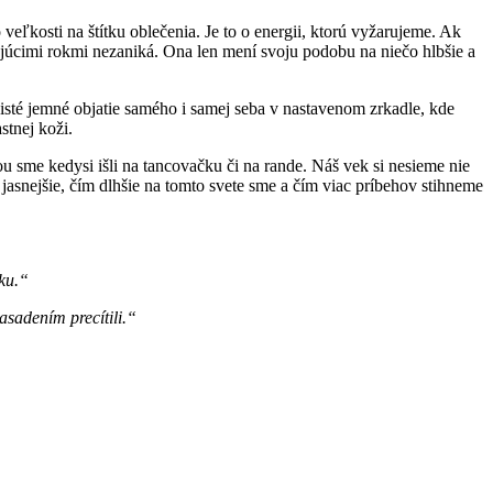
eľkosti na štítku oblečenia. Je to o energii, ktorú vyžarujeme. Ak
údajúcimi rokmi nezaniká. Ona len mení svoju podobu na niečo hlbšie a
 isté jemné objatie samého i samej seba v nastavenom zrkadle, kde
stnej koži.
 sme kedysi išli na tancovačku či na rande. Náš vek si nesieme nie
m jasnejšie, čím dlhšie na tomto svete sme a čím viac príbehov stihneme
ku.“
asadením precítili.“