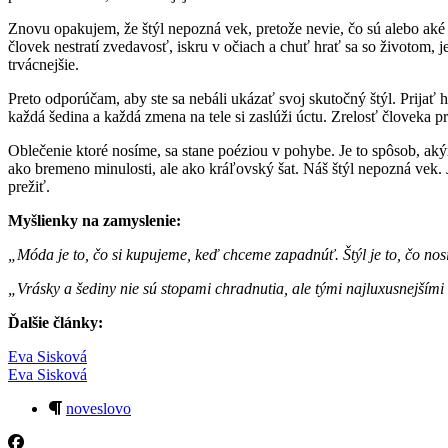
Znovu opakujem, že štýl nepozná vek, pretože nevie, čo sú alebo aké s
človek nestratí zvedavosť, iskru v očiach a chuť hrať sa so životom, 
trvácnejšie.
Preto odporúčam, aby ste sa nebáli ukázať svoj skutočný štýl. Prijať
každá šedina a každá zmena na tele si zaslúži úctu. Zrelosť človeka pr
Oblečenie ktoré nosíme, sa stane poéziou v pohybe. Je to spôsob, ak
ako bremeno minulosti, ale ako kráľovský šat. Náš štýl nepozná vek. Je
prežiť.
Myšlienky na zamyslenie:
„Móda je to, čo si kupujeme, keď chceme zapadnúť. Štýl je to, čo 
„Vrásky a šediny nie sú stopami chradnutia, ale tými najluxusnejšími 
Ďalšie články:
Eva Sisková
Eva Sisková
noveslovo