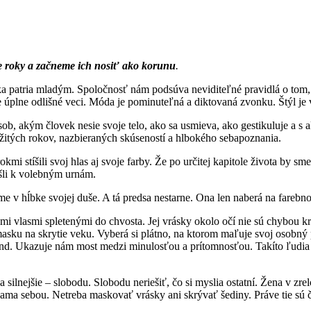
e roky a začneme ich nosiť ako korunu
.
ika patria mladým. Spoločnosť nám podsúva neviditeľné pravidlá o tom, č
e úplne odlišné veci. Móda je pominuteľná a diktovaná zvonku. Štýl je
sob, akým človek nesie svoje telo, ako sa usmieva, ako gestikuluje a s
žitých rokov, nazbieraných skúseností a hlbokého sebapoznania.
mi stíšili svoj hlas aj svoje farby. Že po určitej kapitole života by sme
ešli k volebným urnám.
 v hĺbke svojej duše. A tá predsa nestarne. Ona len naberá na farebnos
i vlasmi spletenými do chvosta. Jej vrásky okolo očí nie sú chybou krás
 masku na skrytie veku. Vyberá si plátno, na ktorom maľuje svoj osobný
nd. Ukazuje nám most medzi minulosťou a prítomnosťou. Takíto ľudia 
ilnejšie – slobodu. Slobodu neriešiť, čo si myslia ostatní. Žena v zre
 sama sebou. Netreba maskovať vrásky ani skrývať šediny. Práve tie sú