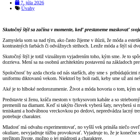
7. júla 2026
Úvahy
Skutočný štýl sa začína v momente, keď prestaneme maskovať svoj
Zamyslela som sa nad tým, ako často žijeme v ilúzii, že móda a estet
kontrastných farbách či odvážnych strihoch. Lenže móda a štýl sú dv
Skutočný štýl je totiž vizuálnym vyjadrením toho, kým sme. Je to spô
dozrieva. Mení sa na osobnú architektúru postavenú na základoch pre
Spoločnosť by azda chcela od nás starších, aby sme s pribúdajúcimi rok
uniformu diktovanú vekom. Niektorí by boli radi, keby sme už ani n
Aké je to hlboké nedorozumenie. Život a móda hovoria o tom, kým sme
Predstavte si ženu, kráča mestom v tyrkysovom kabáte a so strieborným
premenili na diamant. Keď si takýto človek vyberá šaty, nevyberá si
teniskami a hodvábnou vreckovkou po dedovi, nepredvádza lacný tre
potrebuje charakter.
Mladosť má odvahu experimentovať, no vyšší vek prináša niečo oveľa s
okuliare, nevyjadruje túžbu provokovať. Vyjadruje to, že je konečne
prežitom živote, možno o jej múdrosti a charaktere.