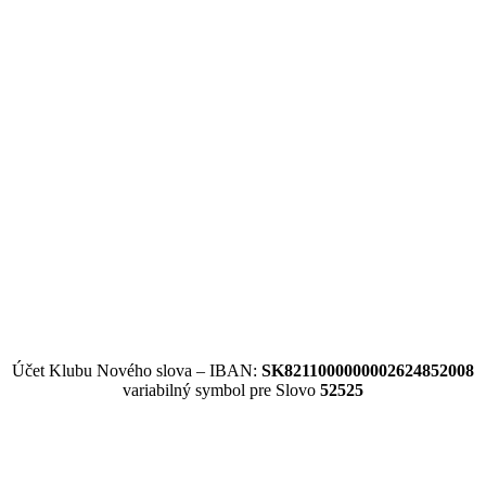
Účet Klubu Nového slova – IBAN:
SK8211000000002624852008
variabilný symbol pre Slovo
52525