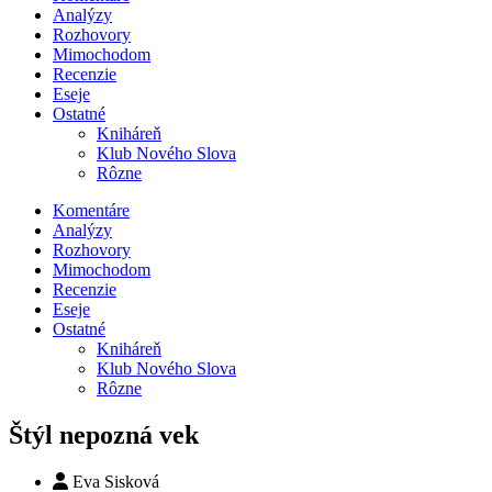
Analýzy
Rozhovory
Mimochodom
Recenzie
Eseje
Ostatné
Kniháreň
Klub Nového Slova
Rôzne
Komentáre
Analýzy
Rozhovory
Mimochodom
Recenzie
Eseje
Ostatné
Kniháreň
Klub Nového Slova
Rôzne
Štýl nepozná vek
Eva Sisková