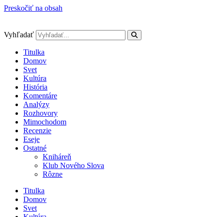
Preskočiť na obsah
Vyhľadať
Titulka
Domov
Svet
Kultúra
História
Komentáre
Analýzy
Rozhovory
Mimochodom
Recenzie
Eseje
Ostatné
Kniháreň
Klub Nového Slova
Rôzne
Titulka
Domov
Svet
Kultúra