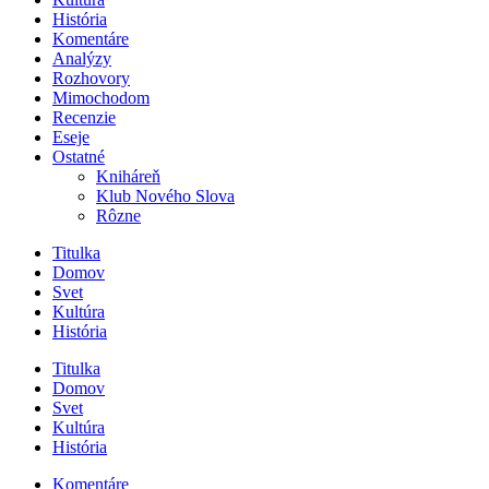
História
Komentáre
Analýzy
Rozhovory
Mimochodom
Recenzie
Eseje
Ostatné
Kniháreň
Klub Nového Slova
Rôzne
Titulka
Domov
Svet
Kultúra
História
Titulka
Domov
Svet
Kultúra
História
Komentáre