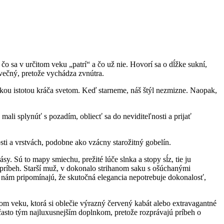
o sa v určitom veku „patrí“ a čo už nie. Hovorí sa o dĺžke sukní,
 večný, pretože vychádza zvnútra.
 akou istotou kráča svetom. Keď starneme, náš štýl nezmizne. Naopak,
 mali splynúť s pozadím, obliecť sa do neviditeľnosti a prijať
ti a vrstvách, podobne ako vzácny starožitný gobelín.
y. Sú to mapy smiechu, prežité lúče slnka a stopy sĺz, tie ju
 príbeh. Starší muž, v dokonalo strihanom saku s ošúchanými
nám pripomínajú, že skutočná elegancia nepotrebuje dokonalosť,
lom veku, ktorá si oblečie výrazný červený kabát alebo extravagantné
 často tým najluxusnejším doplnkom, pretože rozprávajú príbeh o