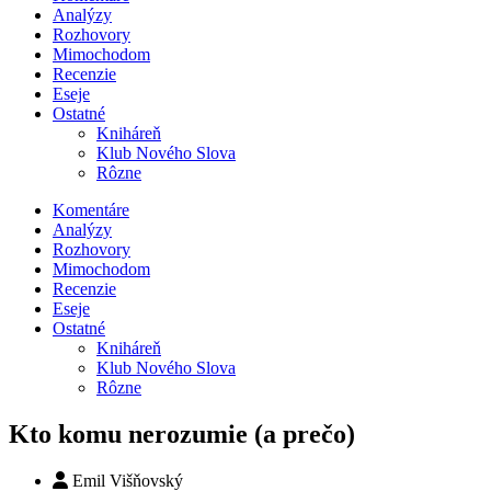
Analýzy
Rozhovory
Mimochodom
Recenzie
Eseje
Ostatné
Kniháreň
Klub Nového Slova
Rôzne
Komentáre
Analýzy
Rozhovory
Mimochodom
Recenzie
Eseje
Ostatné
Kniháreň
Klub Nového Slova
Rôzne
Kto komu nerozumie (a prečo)
Emil Višňovský