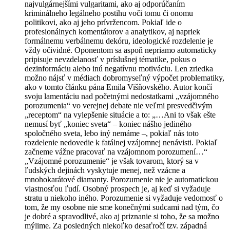
najvulgárnejšími vulgaritami, ako aj odporúčaním
kriminálneho legálneho postihu voči tomu či onomu
politikovi, ako aj jeho prívržencom. Pokiaľ ide o
profesionálnych komentátorov a analytikov, aj napriek
formálnemu verbálnemu dekóru, ideologické rozdelenie je
vždy očividné. Oponentom sa aspoň nepriamo automaticky
pripisuje nevzdelanosť v príslušnej tématike, pokus o
dezinformáciu alebo inú negatívnu motiváciu. Len zriedka
možno nájsť v médiach dobromyseľný výpočet problematiky,
ako v tomto článku pána Emila Višňovského. Autor končí
svoju lamentáciu nad početnými nedostatkami „vzájomného
porozumenia“ vo verejnej debate nie veľmi presvedčivým
„receptom“ na vylepšenie situácie a to: „…Ani to však ešte
nemusí byť „koniec sveta“ – koniec nášho jediného
spoločného sveta, lebo iný nemáme –, pokiaľ nás toto
rozdelenie nedovedie k fatálnej vzájomnej nenávisti. Pokiaľ
začneme vážne pracovať na vzájomnom porozumení…“
„Vzájomné porozumenie“ je však tovarom, ktorý sa v
ľudských dejinách vyskytuje menej, než vzácne a
mnohokarátové diamanty. Porozumenie nie je automatickou
vlastnosťou ľudí. Osobný prospech je, aj keď si vyžaduje
stratu u niekoho iného. Porozumenie si vyžaduje vedomosť o
tom, že my osobne nie sme konečnými sudcami nad tým, čo
je dobré a spravodlivé, ako aj priznanie si toho, že sa možno
mýlime. Za posledných niekoľko desaťročí tzv. západná