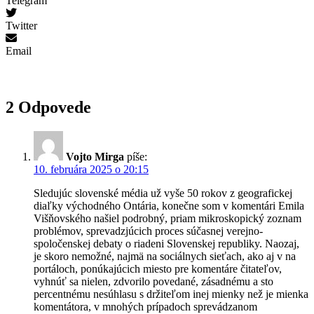
Telegram
Twitter
Email
2 Odpovede
Vojto Mirga
píše:
10. februára 2025 o 20:15
Sledujúc slovenské média už vyše 50 rokov z geografickej
diaľky východného Ontária, konečne som v komentári Emila
Višňovského našiel podrobný, priam mikroskopický zoznam
problémov, sprevadzjúcich proces súčasnej verejno-
spoločenskej debaty o riadeni Slovenskej republiky. Naozaj,
je skoro nemožné, najmä na sociálnych sieťach, ako aj v na
portáloch, ponúkajúcich miesto pre komentáre čitateľov,
vyhnúť sa nielen, zdvorilo povedané, zásadnému a sto
percentnému nesúhlasu s držiteľom inej mienky než je mienka
komentátora, v mnohých prípadoch sprevádzanom