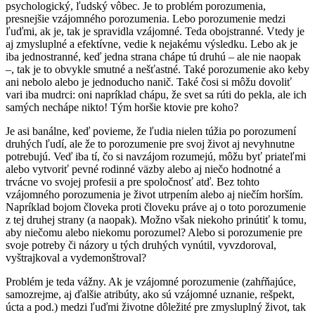
psychologický, ľudský vôbec. Je to problém porozumenia,
presnejšie vzájomného porozumenia. Lebo porozumenie medzi
ľuďmi, ak je, tak je spravidla vzájomné. Teda obojstranné. Vtedy je
aj zmysluplné a efektívne, vedie k nejakému výsledku. Lebo ak je
iba jednostranné, keď jedna strana chápe tú druhú – ale nie naopak
–, tak je to obvykle smutné a nešťastné. Také porozumenie ako keby
ani nebolo alebo je jednoducho nanič. Také čosi si môžu dovoliť
vari iba mudrci: oni napríklad chápu, že svet sa rúti do pekla, ale ich
samých nechápe nikto! Tým horšie ktovie pre koho?
Je asi banálne, keď povieme, že ľudia nielen túžia po porozumení
druhých ľudí, ale že to porozumenie pre svoj život aj nevyhnutne
potrebujú. Veď iba tí, čo si navzájom rozumejú, môžu byť priateľmi
alebo vytvoriť pevné rodinné väzby alebo aj niečo hodnotné a
trvácne vo svojej profesii a pre spoločnosť atď. Bez tohto
vzájomného porozumenia je život utrpením alebo aj niečím horším.
Napríklad bojom človeka proti človeku práve aj o toto porozumenie
z tej druhej strany (a naopak). Možno však niekoho prinútiť k tomu,
aby niečomu alebo niekomu porozumel? Alebo si porozumenie pre
svoje potreby či názory u tých druhých vynútil, vyvzdoroval,
vyštrajkoval a vydemonštroval?
Problém je teda vážny. Ak je vzájomné porozumenie (zahŕňajúce,
samozrejme, aj ďalšie atribúty, ako sú vzájomné uznanie, rešpekt,
úcta a pod.) medzi ľuďmi životne dôležité pre zmysluplný život, tak