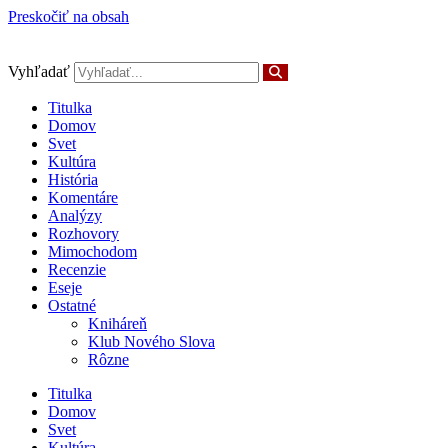
Preskočiť na obsah
Vyhľadať
Titulka
Domov
Svet
Kultúra
História
Komentáre
Analýzy
Rozhovory
Mimochodom
Recenzie
Eseje
Ostatné
Kniháreň
Klub Nového Slova
Rôzne
Titulka
Domov
Svet
Kultúra