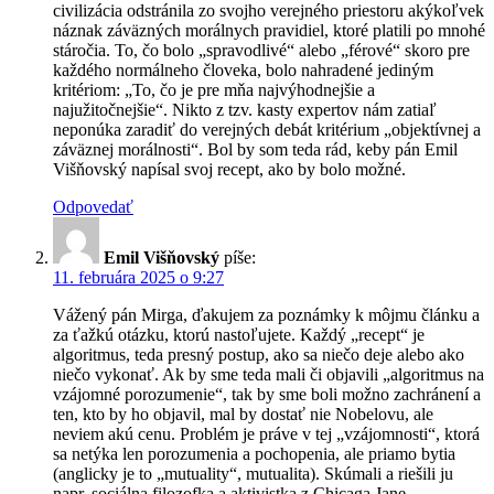
civilizácia odstránila zo svojho verejného priestoru akýkoľvek
náznak záväzných morálnych pravidiel, ktoré platili po mnohé
stáročia. To, čo bolo „spravodlivé“ alebo „férové“ skoro pre
každého normálneho človeka, bolo nahradené jediným
kritériom: „To, čo je pre mňa najvýhodnejšie a
najužitočnejšie“. Nikto z tzv. kasty expertov nám zatiaľ
neponúka zaradiť do verejných debát kritérium „objektívnej a
záväznej morálnosti“. Bol by som teda rád, keby pán Emil
Višňovský napísal svoj recept, ako by bolo možné.
Odpovedať
Emil Višňovský
píše:
11. februára 2025 o 9:27
Vážený pán Mirga, ďakujem za poznámky k môjmu článku a
za ťažkú otázku, ktorú nastoľujete. Každý „recept“ je
algoritmus, teda presný postup, ako sa niečo deje alebo ako
niečo vykonať. Ak by sme teda mali či objavili „algoritmus na
vzájomné porozumenie“, tak by sme boli možno zachránení a
ten, kto by ho objavil, mal by dostať nie Nobelovu, ale
neviem akú cenu. Problém je práve v tej „vzájomnosti“, ktorá
sa netýka len porozumenia a pochopenia, ale priamo bytia
(anglicky je to „mutuality“, mutualita). Skúmali a riešili ju
napr. sociálna filozofka a aktivistka z Chicaga Jane