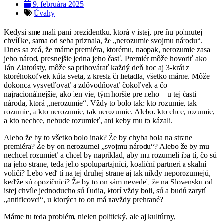
9. februára 2025
Úvahy
Kedysi sme mali pani prezidentku, ktorá v istej, pre ňu pohnutej
chvíľke, sama od seba priznala, že „nerozumie svojmu národu“.
Dnes sa zdá, že máme premiéra, ktorému, naopak, nerozumie zasa
jeho národ, presnejšie jedna jeho časť. Premiér môže hovoriť ako
Ján Zlatoústy, môže sa prihovárať každý deň hoc aj 3-krát z
ktoréhokoľvek kúta sveta, z kresla či lietadla, všetko márne. Môže
dokonca vysvetľovať a zdôvodňovať čokoľvek a čo
najracionálnejšie, ako len vie, tým horšie pre neho – u tej časti
národa, ktorá „nerozumie“. Vždy to bolo tak: kto rozumie, tak
rozumie, a kto nerozumie, tak nerozumie. Alebo: kto chce, rozumie,
a kto nechce, nebude rozumieť, ani keby mu to kázali.
Alebo že by to všetko bolo inak? Že by chyba bola na strane
premiéra? Že by on nerozumel „svojmu národu“? Alebo že by mu
nechcel rozumieť a chcel by napríklad, aby mu rozumeli iba tí, čo sú
na jeho strane, teda jeho spolupartajníci, koaliční partneri a skalní
voliči? Lebo veď tí na tej druhej strane aj tak nikdy neporozumejú,
keďže sú opozičníci? Že by to on sám nevedel, že na Slovensku od
istej chvíle jednoducho sú ľudia, ktorí vždy boli, sú a budú zarytí
„antificovci“, u ktorých to on má navždy prehrané?
Máme tu teda problém, nielen politický, ale aj kultúrny,