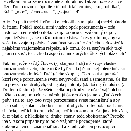
je celkom prirodzene rozmanité a pluralitné. Tak sa môže stať, že
rôzni ľudia rôzne chápu tie isté politické termíny, ako „politika“,
„štát“, „moc“, „demokracia“, „vojna“ atď.
A to, čo platí medzi ľuďmi ako jednotlivcami, platí aj medzi národmi
či štátmi. Pokiaľ medzi nimi vládne opak porozumenia – teda
nedorozumenie alebo dokonca ignorancia či vzájomný odpor,
nepriateľstvo –, aké môžu potom existovať cesty k tomu, aby sa
začali navzájom počúvať, zaujímať sa o toho druhého a dospieť k
nejakému vzájomnému rešpektu a k tomu, čo sa nazýva aký-taký
„konsenzus“, teda zhoda aspoň na niektorých dôležitých otázkach?
Faktom je, že každý človek (aj skupina ľudí) má svoje vlastné
porozumenie svetu, ktoré môže byť v takej či onakej miere iné ako
porozumenie druhých ľudí (alebo skupín). Toto platí aj pre tých,
ktorí svoje porozumenie svetu nevytvorili sami a samostatne, ale iba
ho prevzali od druhých, od nejakej autority (skutočnej či falošnej).
Druhým faktom je, že všetci celkom prirodzene očakávajú alebo
túžia po tom, prípadne si nárokujú (skoro ako jedno z „ľudských
práv“) na to, aby toto svoje porozumenie svetu mohli šíriť a aby
našli súhlas, súlad a zhodu s ním u druhých. To by bola podľa nich
situácia, keď ich tí druhí chápu, keď im rozumejú. Zaujíma ich však,
či to platí aj z hľadiska tej druhej strany, teda obojstranne? Pretože
iba v takom prípade by to bolo vzájomné pochopenie, ktoré
dokonca nemusí znamenať súlad a zhodu, ale len postačujúci