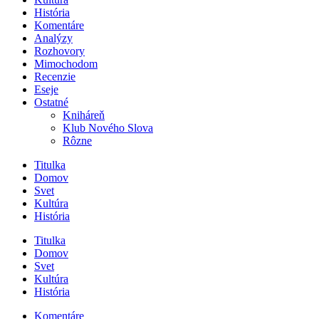
História
Komentáre
Analýzy
Rozhovory
Mimochodom
Recenzie
Eseje
Ostatné
Kniháreň
Klub Nového Slova
Rôzne
Titulka
Domov
Svet
Kultúra
História
Titulka
Domov
Svet
Kultúra
História
Komentáre