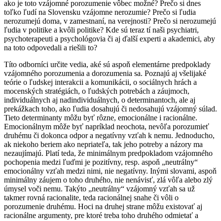
ako je toto vzájomné porozumenie vôbec možné? Prečo si dnes
toľko ľudí na Slovensku vzájomne nerozumie? Prečo si ľudia
nerozumejú doma, v zamestnaní, na verejnosti? Prečo si nerozumejú
ľudia v politike a kvôli politike? Kde sú teraz tí naši psychiatri,
psychoterapeuti a psychológovia či aj ďalší experti a akademici, aby
na toto odpovedali a riešili to?
Títo odborníci určite vedia, aké sú aspoň elementárne predpoklady
vzájomného porozumenia a dorozumenia sa. Poznajú aj všelijaké
teórie o ľudskej interakcii a komunikácii, o sociálnych hrách a
mocenských stratégiách, o ľudských potrebách a záujmoch,
individuálnych aj nadindividuálnych, o determinantoch, ale aj
prekážkach toho, ako ľudia dosahujú či nedosahujú vzájomný súlad.
Tieto determinanty môžu byť rôzne, emocionálne i racionálne.
Emocionálnym môže byť napríklad neochota, nevôľa porozumieť
druhému či dokonca odpor a negatívny vzťah k nemu. Jednoducho,
ak niekoho beriem ako nepriateľa, tak jeho potreby a názory ma
nezaujímajú. Platí teda, že minimálnym predpokladom vzájomného
pochopenia medzi ľuďmi je pozitívny, resp. aspoň „neutrálny“
emocionálny vzťah medzi nimi, nie negatívny. Inými slovami, aspoň
minimálny záujem o toho druhého, nie nenávisť, zlá vôľa alebo zlý
úmysel voči nemu. Takýto „neutrálny“ vzájomný vzťah sa už
takmer rovná racionalite, teda racionálnej snahe či vôli o
porozumenie druhému. Hoci na druhej strane môžu existovať aj
racionálne argumenty, pre ktoré treba toho druhého odmietať a