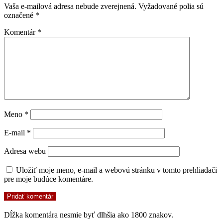
Vaša e-mailová adresa nebude zverejnená.
Vyžadované polia sú
označené
*
Komentár
*
Meno
*
E-mail
*
Adresa webu
Uložiť moje meno, e-mail a webovú stránku v tomto prehliadači
pre moje budúce komentáre.
Dĺžka komentára nesmie byť dlhšia ako 1800 znakov.