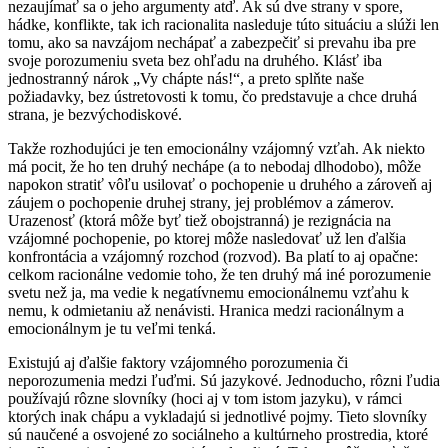
nezaujímať sa o jeho argumenty atď. Ak sú dve strany v spore,
hádke, konflikte, tak ich racionalita nasleduje túto situáciu a slúži len
tomu, ako sa navzájom nechápať a zabezpečiť si prevahu iba pre
svoje porozumeniu sveta bez ohľadu na druhého. Klásť iba
jednostranný nárok „Vy chápte nás!“, a preto splňte naše
požiadavky, bez ústretovosti k tomu, čo predstavuje a chce druhá
strana, je bezvýchodiskové.
Takže rozhodujúci je ten emocionálny vzájomný vzťah. Ak niekto
má pocit, že ho ten druhý nechápe (a to nebodaj dlhodobo), môže
napokon stratiť vôľu usilovať o pochopenie u druhého a zároveň aj
záujem o pochopenie druhej strany, jej problémov a zámerov.
Urazenosť (ktorá môže byť tiež obojstranná) je rezignácia na
vzájomné pochopenie, po ktorej môže nasledovať už len ďalšia
konfrontácia a vzájomný rozchod (rozvod). Ba platí to aj opačne:
celkom racionálne vedomie toho, že ten druhý má iné porozumenie
svetu než ja, ma vedie k negatívnemu emocionálnemu vzťahu k
nemu, k odmietaniu až nenávisti. Hranica medzi racionálnym a
emocionálnym je tu veľmi tenká.
Existujú aj ďalšie faktory vzájomného porozumenia či
neporozumenia medzi ľuďmi. Sú jazykové. Jednoducho, rôzni ľudia
používajú rôzne slovníky (hoci aj v tom istom jazyku), v rámci
ktorých inak chápu a vykladajú si jednotlivé pojmy. Tieto slovníky
sú naučené a osvojené zo sociálneho a kultúrneho prostredia, ktoré