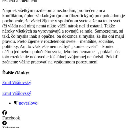
rešpekt a toleranciu.
Napriek všetkým rozdielom a nezhodám, protirečeniam a
konfliktom, úplne základným (priam filozofickým) predpokladom je
pochopenie, že všetci žijeme v spoločnom svete a že na tento svet
(či vládu nad ním) nemá nikto väčší nárok než tí ostatní. Takže
nároky všetkých sa vyrovnávajú a rovnajú sa nule. Samozrejme, sú
takí, čo myslia inak a opačne, ba dokonca si myslia, že iba oni majú
pravdu. Preto žijeme v rozdelenom svete – mentálne, sociálne,
politicky. Ani to však ešte nemusí byť „koniec sveta“ – koniec
nášho jediného spoločného sveta, lebo iný nemáme –, pokiaľ nás
toto rozdelenie nedovedie k fatálnej vzájomnej nenávisti. Pokiaľ
začneme vážne pracovať na vzájomnom porozumení.
Ďalšie články:
Emil Višňovský
Emil Višňovský
noveslovo
Facebook