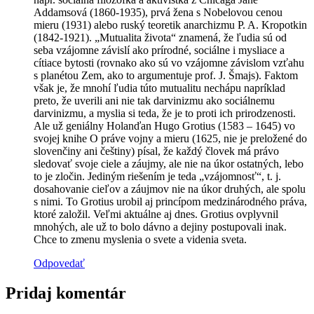
Addamsová (1860-1935), prvá žena s Nobelovou cenou
mieru (1931) alebo ruský teoretik anarchizmu P. A. Kropotkin
(1842-1921). „Mutualita života“ znamená, že ľudia sú od
seba vzájomne závislí ako prírodné, sociálne i mysliace a
cítiace bytosti (rovnako ako sú vo vzájomne závislom vzťahu
s planétou Zem, ako to argumentuje prof. J. Šmajs). Faktom
však je, že mnohí ľudia túto mutualitu nechápu napríklad
preto, že uverili ani nie tak darvinizmu ako sociálnemu
darvinizmu, a myslia si teda, že je to proti ich prirodzenosti.
Ale už geniálny Holanďan Hugo Grotius (1583 – 1645) vo
svojej knihe O práve vojny a mieru (1625, nie je preložené do
slovenčiny ani češtiny) písal, že každý človek má právo
sledovať svoje ciele a záujmy, ale nie na úkor ostatných, lebo
to je zločin. Jediným riešením je teda „vzájomnosť“, t. j.
dosahovanie cieľov a záujmov nie na úkor druhých, ale spolu
s nimi. To Grotius urobil aj princípom medzinárodného práva,
ktoré založil. Veľmi aktuálne aj dnes. Grotius ovplyvnil
mnohých, ale už to bolo dávno a dejiny postupovali inak.
Chce to zmenu myslenia o svete a videnia sveta.
Odpovedať
Pridaj komentár