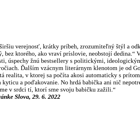
iršiu verejnosť, krátky príbeh, zrozumiteľný štýl a odk
, bez ktorého, ako vraví príslovie, neobstojí dedina.“ 
osti, úspechy žnú bestsellery s politickými, ideologic
oročiach. Ďalším vzácnym literárnym klenotom je od Go
 realita, v ktorej sa počíta akosi automaticky s prítom
a kyticu a poďakovanie. No hrdá babička ani nič nepotre
íme v srdci tí, ktorí sme svoju babičku zažili.“
ránke Slova, 29. 6. 2022