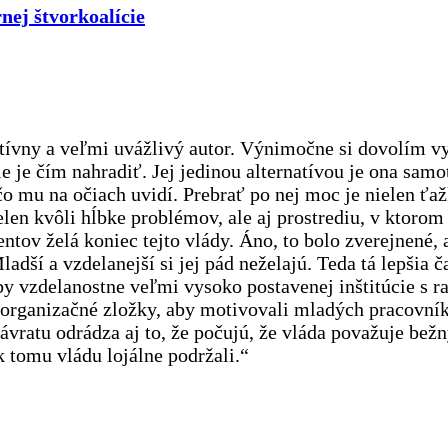
nej štvorkoalície
tívny a veľmi uvážlivý autor. Výnimočne si dovolím vyj
ie je čím nahradiť. Jej jedinou alternatívou je ona sam
o mu na očiach uvidí. Prebrať po nej moc je nielen ťažk
elen kvôli hĺbke problémov, ale aj prostrediu, v ktorom
ntov želá koniec tejto vlády. Áno, to bolo zverejnené,
ladší a vzdelanejší si jej pád neželajú. Teda tá lepšia č
y vzdelanostne veľmi vysoko postavenej inštitúcie s r
 organizačné zložky, aby motivovali mladých pracovníko
vratu odrádza aj to, že počujú, že vláda považuje bežn
 tomu vládu lojálne podržali.“