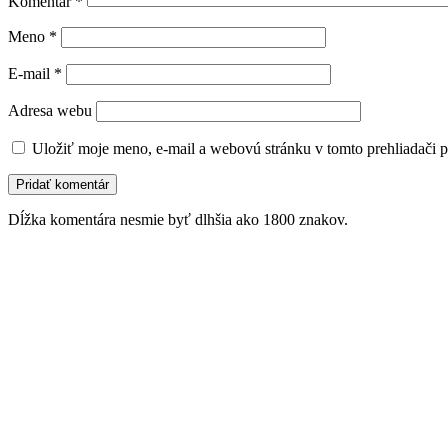
Komentár
*
Meno
*
E-mail
*
Adresa webu
Uložiť moje meno, e-mail a webovú stránku v tomto prehliadači 
Dĺžka komentára nesmie byť dlhšia ako 1800 znakov.