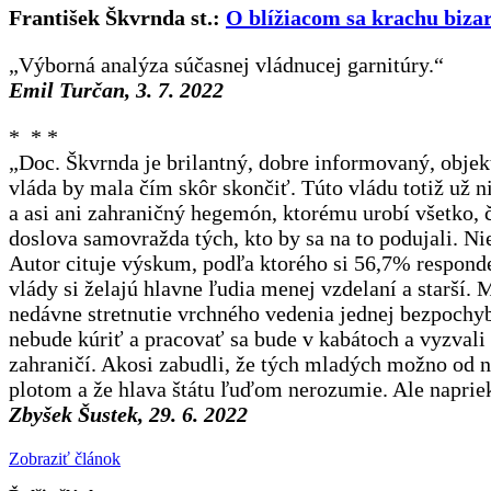
František Škvrnda st.:
O blížiacom sa krachu bizar
„Výborná analýza súčasnej vládnucej garnitúry.“
Emil Turčan, 3. 7. 2022
* * *
„Doc. Škvrnda je brilantný, dobre informovaný, objek
vláda by mala čím skôr skončiť. Túto vládu totiž už n
a asi ani zahraničný hegemón, ktorému urobí všetko, č
doslova samovražda tých, kto by sa na to podujali. Ni
Autor cituje výskum, podľa ktorého si 56,7% responde
vlády si želajú hlavne ľudia menej vzdelaní a starší. M
nedávne stretnutie vrchného vedenia jednej bezpochyb
nebude kúriť a pracovať sa bude v kabátoch a vyzvali
zahraničí. Akosi zabudli, že tých mladých možno od ná
plotom a že hlava štátu ľuďom nerozumie. Ale napriek
Zbyšek Šustek, 29. 6. 2022
Zobraziť článok