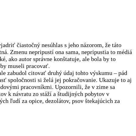
adriť čiastočný nesúhlas s jeho názorom, že táto
otná. Zmenu nepripustí ona sama, nepripustia to médiá
é, ako autor správne konštatuje, ale bola by to
 by museli pracovať.
 ale zabudol citovať druhý údaj tohto výskumu – pád
asť spoločnosti si želá jej pokračovanie. Ukazuje to aj
adovými pracovníkmi. Upozornili, že v zime sa
v k návratu zo stáží a študijných pobytov v
ých ľudí za opice, dezolátov, psov štekajúcich za