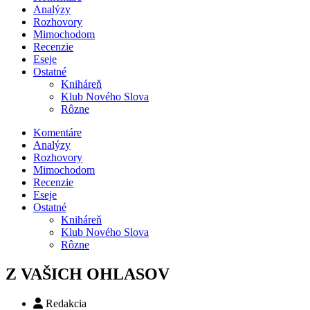
Analýzy
Rozhovory
Mimochodom
Recenzie
Eseje
Ostatné
Kniháreň
Klub Nového Slova
Rôzne
Komentáre
Analýzy
Rozhovory
Mimochodom
Recenzie
Eseje
Ostatné
Kniháreň
Klub Nového Slova
Rôzne
Z VAŠICH OHLASOV
Redakcia