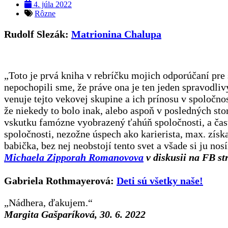
4. júla 2022
Rôzne
Rudolf Slezák:
Matrionina Chalupa
„Toto je prvá kniha v rebríčku mojich odporúčaní pre š
nepochopili sme, že práve ona je ten jeden spravodlivý
venuje tejto vekovej skupine a ich prínosu v spoločn
že niekedy to bolo inak, alebo aspoň v posledných st
vskutku famózne vyobrazený ťahúň spoločnosti, a častá
spoločnosti, nezožne úspech ako karierista, max. získ
babička, bez nej neobstojí tento svet a všade si ju nos
Michaela Zipporah Romanovova
v diskusii na FB st
Gabriela Rothmayerová:
Deti sú všetky naše!
„Nádhera, ďakujem.“
Margita Gašparíková, 30. 6. 2022