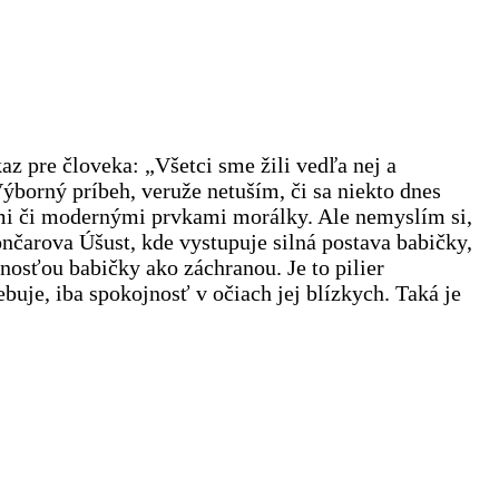
az pre človeka: „Všetci sme žili vedľa nej a
Výborný príbeh, veruže netuším, či sa niekto dnes
kými či modernými prvkami morálky. Ale nemyslím si,
nčarova Úšust, kde vystupuje silná postava babičky,
nosťou babičky ako záchranou. Je to pilier
buje, iba spokojnosť v očiach jej blízkych. Taká je