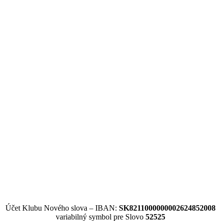
Účet Klubu Nového slova – IBAN:
SK8211000000002624852008
variabilný symbol pre Slovo
52525