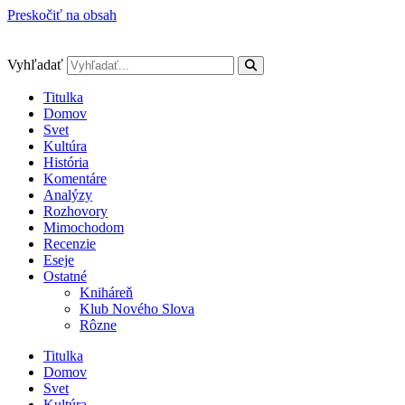
Preskočiť na obsah
Vyhľadať
Titulka
Domov
Svet
Kultúra
História
Komentáre
Analýzy
Rozhovory
Mimochodom
Recenzie
Eseje
Ostatné
Kniháreň
Klub Nového Slova
Rôzne
Titulka
Domov
Svet
Kultúra