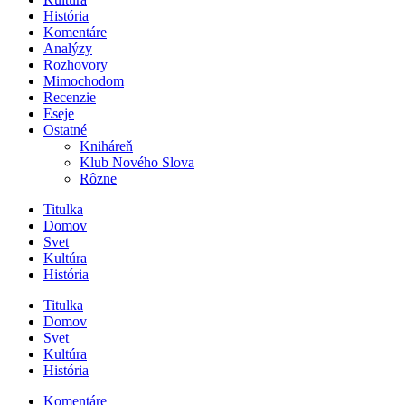
História
Komentáre
Analýzy
Rozhovory
Mimochodom
Recenzie
Eseje
Ostatné
Kniháreň
Klub Nového Slova
Rôzne
Titulka
Domov
Svet
Kultúra
História
Titulka
Domov
Svet
Kultúra
História
Komentáre