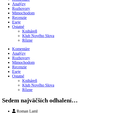
Analýzy
Rozhovory
Mimochodom
Recenzie
Eseje
Ostatné
Kniháreň
Klub Nového Slova
Rôzne
Komentáre
Analýzy
Rozhovory
Mimochodom
Recenzie
Eseje
Ostatné
Kniháreň
Klub Nového Slova
Rôzne
Sedem najväčších odhalení…
Roman Laml