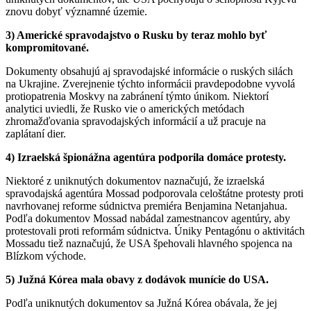
znovu dobyť významné územie.
3) Americké spravodajstvo o Rusku by teraz mohlo byť
kompromitované.
Dokumenty obsahujú aj spravodajské informácie o ruských silách
na Ukrajine. Zverejnenie týchto informácii pravdepodobne vyvolá
protiopatrenia Moskvy na zabránení týmto únikom. Niektorí
analytici uviedli, že Rusko vie o amerických metódach
zhromažďovania spravodajských informácií a už pracuje na
zaplátaní dier.
4) Izraelská špionážna agentúra podporila domáce protesty.
Niektoré z uniknutých dokumentov naznačujú, že izraelská
spravodajská agentúra Mossad podporovala celoštátne protesty proti
navrhovanej reforme súdnictva premiéra Benjamina Netanjahua.
Podľa dokumentov Mossad nabádal zamestnancov agentúry, aby
protestovali proti reformám súdnictva. Úniky Pentagónu o aktivitách
Mossadu tiež naznačujú, že USA špehovali hlavného spojenca na
Blízkom východe.
5) Južná Kórea mala obavy z dodávok munície do USA.
Podľa uniknutých dokumentov sa Južná Kórea obávala, že jej