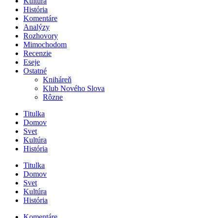
Kultúra
História
Komentáre
Analýzy
Rozhovory
Mimochodom
Recenzie
Eseje
Ostatné
Kniháreň
Klub Nového Slova
Rôzne
Titulka
Domov
Svet
Kultúra
História
Titulka
Domov
Svet
Kultúra
História
Komentáre