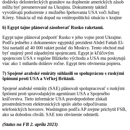
dodávky delostreleckých granátov na doplnenie amerických zásob
môžu byť presmerované na Ukrajinu. Dokumenty taktiež
vyvolávajú podozrenie z možného špehovania USA voči Južnej
Kórey. Situácia už má dopad na vnútropolitickú situáciu v krajine
6) Egypt tajne plánoval zásobovať Rusko raketami.
Egypt tajne plánoval podporiť Rusko v jeho vojne proti Ukrajine.
Podľa jedného z dokumentov egyptský prezident Abdel Fattah El-
Sisi nariadil až 40 000 rakiet poslať do Moskvy. Tento obchod mal
byť utajený pred západnými spojencami. Egypt je kľúčovým
spojencom USA v regióne Blízkeho východu a USA mu poskytujú
viac ako 1 miliardu dolárov ročne. Egypt tieto obvinenia popiera.
7) Spojené arabské emiráty súhlasili so spoluprácou s ruskými
špiónmi proti USA a Veľkej Británii.
Spojené arabské emiráty (SAE) plánovali spolupracovať s ruskými
špiónmi proti spravodajským agentúram USA a Spojeného
kráľovstva. Tieto informácie USA pravdepodobne získali
prostredníctvom elektronických správ alebo odpočúvania
telefonických hovorov. Washington podľa AP zrejme prichytil FSB,
ako sa dohodou chváli. SAE toto obvinenie odmietli.
(Status na FB 2. apríla 2023)