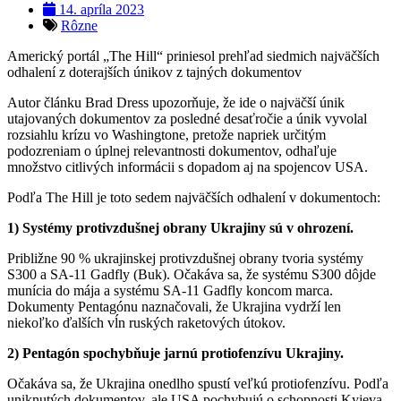
14. apríla 2023
Rôzne
Americký portál „The Hill“ priniesol prehľad siedmich najväčších
odhalení z doterajších únikov z tajných dokumentov
Autor článku Brad Dress upozorňuje, že ide o najväčší únik
utajovaných dokumentov za posledné desaťročie a únik vyvolal
rozsiahlu krízu vo Washingtone, pretože napriek určitým
podozreniam o úplnej relevantnosti dokumentov, odhaľuje
množstvo citlivých informácii s dopadom aj na spojencov USA.
Podľa The Hill je toto sedem najväčších odhalení v dokumentoch:
1) Systémy protivzdušnej obrany Ukrajiny sú v ohrození.
Približne 90 % ukrajinskej protivzdušnej obrany tvoria systémy
S300 a SA-11 Gadfly (Buk). Očakáva sa, že systému S300 dôjde
munícia do mája a systému SA-11 Gadfly koncom marca.
Dokumenty Pentagónu naznačovali, že Ukrajina vydrží len
niekoľko ďalších vĺn ruských raketových útokov.
2) Pentagón spochybňuje jarnú protiofenzívu Ukrajiny.
Očakáva sa, že Ukrajina onedlho spustí veľkú protiofenzívu. Podľa
uniknutých dokumentov, ale USA pochybujú o schopnosti Kyjeva