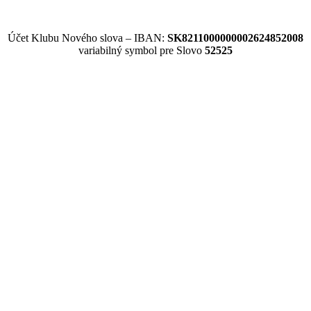
Účet Klubu Nového slova – IBAN:
SK8211000000002624852008
variabilný symbol pre Slovo
52525