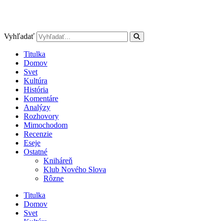
Vyhľadať
Titulka
Domov
Svet
Kultúra
História
Komentáre
Analýzy
Rozhovory
Mimochodom
Recenzie
Eseje
Ostatné
Kniháreň
Klub Nového Slova
Rôzne
Titulka
Domov
Svet