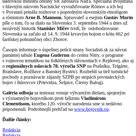
taktovkou ministra obrany SR Jaroslava Naďa. Špeciálna dvojstrana
s hlavným názvom Nacistické vyvražďovanie Rómov a ich boj
v Povstaní prináša rozhovor s popredným slovenským etnológom
a rómistom
Arne B. Mannom
. Spisovateľ a esejista
Gustáv Murín
píše o tom, čo sa dialo na Slovensku 3. septembra 1944 a dnes už
nezávislý historik
Stanislav Mičev
tvrdí, že oslobodzovanie
Slovenska sa začalo už 14. 9. 1944 krvavým bojom o kótu 662 pri
šarišskej pohraničnej obci Zborov.
Časopis informuje o úspešnej petícii strany Socialisti.sk za návrat
pamätnej tabule
Eugena Gudernu
do centra Nitry, o programe
s vojnovou tematikou na folklórnych slávnostiach v Rejdovej, ako aj
o
regionálnych oslavách 78. výročia SNP
na Prašníku, Telgárte,
Bratislave, Rožňave a Banskej Bystrici. Rozbehli sa tiež turistické
pochody a poznávacie zájazdy SZPB po stopách povstaleckých
bojov i štúrovcov (Prievidza, Šelpice, Čierny Balog).
Galéria odboja
sa tentoraz venuje výtvarným dielam, spojeným
s významným bojovníkom proti fašizmu
Vladimírom
Clementisom,
ktorého 120. výročie narodenia sme si nedávno
pripomenuli. Podrobnejší prehľad na
www.bojovnik.eu
.
Ďalšie články:
Redakcia
Redakcia