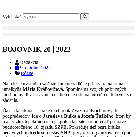
Preskočiť
na
obsah
Vyhľadať
BOJOVNÍK 20 | 2022
Redakcia
9. októbra 2022
Rôzne
Na mieste úvodníka sa čitateľom netradične prihovára národná
umelkyňa
Mária Kráľovičová.
Spomína na svojich príbuzných,
ktorí bojovali v Povstaní a na herecké role na túto tému, ktorých sa
zhostila.
Ďalší článok na 1. strane má titulok Zväz má dvoch nových
podpredsedov. Ide o
Jaroslava Bulka
a
Jozefa Ťažkého
, ktorí by
mali v zložitej ekonomickej a politickej situácii pomôcť príprave
budúcoročného 18. zjazdu SZPB. Pokračuje tiež ostrá kritika
nedávnych
ústredných osláv SNP
, prvý raz zorganizovaných pod