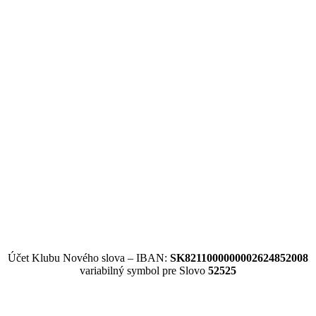
Účet Klubu Nového slova – IBAN:
SK8211000000002624852008
variabilný symbol pre Slovo
52525