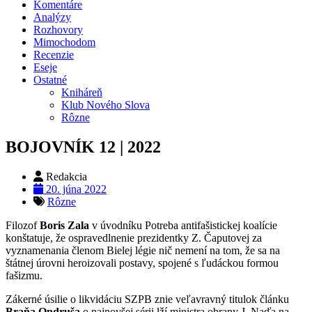
Komentáre
Analýzy
Rozhovory
Mimochodom
Recenzie
Eseje
Ostatné
Kniháreň
Klub Nového Slova
Rôzne
BOJOVNÍK 12 | 2022
Redakcia
20. júna 2022
Rôzne
Filozof
Boris Zala
v úvodníku Potreba antifašistickej koalície
konštatuje, že ospravedlnenie prezidentky Z. Čaputovej za
vyznamenania členom Bielej légie nič nemení na tom, že sa na
štátnej úrovni heroizovali postavy, spojené s ľudáckou formou
fašizmu.
Zákerné úsilie o likvidáciu SZPB znie veľavravný titulok článku
Braňa Ondruša
o najnovšej sérii lží ministra obrany J. Naďa na