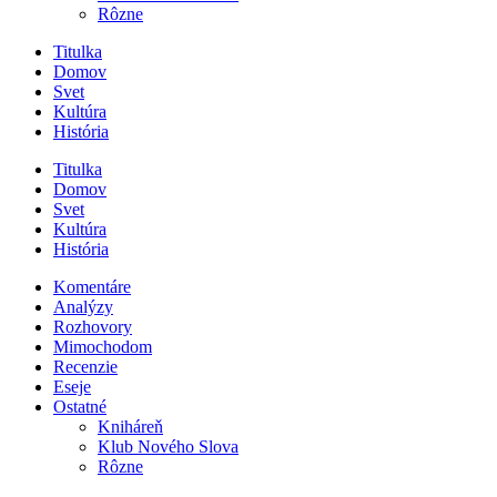
Rôzne
Titulka
Domov
Svet
Kultúra
História
Titulka
Domov
Svet
Kultúra
História
Komentáre
Analýzy
Rozhovory
Mimochodom
Recenzie
Eseje
Ostatné
Kniháreň
Klub Nového Slova
Rôzne