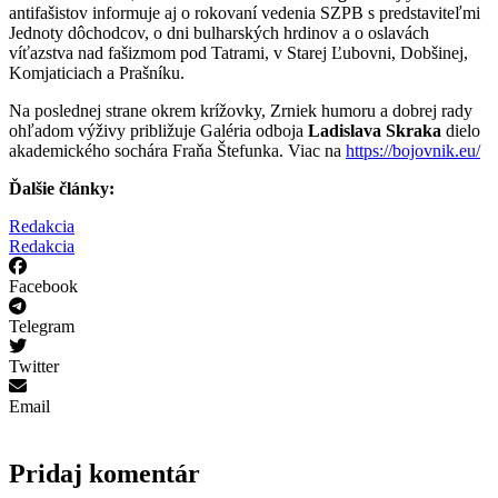
antifašistov informuje aj o rokovaní vedenia SZPB s predstaviteľmi
Jednoty dôchodcov, o dni bulharských hrdinov a o oslavách
víťazstva nad fašizmom pod Tatrami, v Starej Ľubovni, Dobšinej,
Komjaticiach a Prašníku.
Na poslednej strane okrem krížovky, Zrniek humoru a dobrej rady
ohľadom výživy približuje Galéria odboja
Ladislava Skraka
dielo
akademického sochára Fraňa Štefunka. Viac na
https://bojovnik.eu/
Ďalšie články:
Redakcia
Redakcia
Facebook
Telegram
Twitter
Email
Pridaj komentár