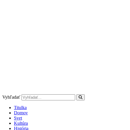
Preskočiť
na
obsah
Vyhľadať
Titulka
Domov
Svet
Kultúra
História