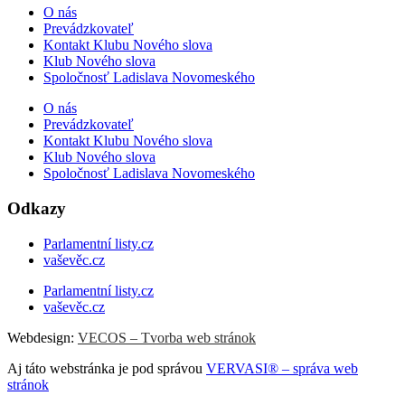
O nás
Prevádzkovateľ
Kontakt Klubu Nového slova
Klub Nového slova
Spoločnosť Ladislava Novomeského
O nás
Prevádzkovateľ
Kontakt Klubu Nového slova
Klub Nového slova
Spoločnosť Ladislava Novomeského
Odkazy
Parlamentní listy.cz
vaševěc.cz
Parlamentní listy.cz
vaševěc.cz
Webdesign:
VECOS – Tvorba web stránok
Aj táto webstránka je pod správou
VERVASI® – správa web
stránok