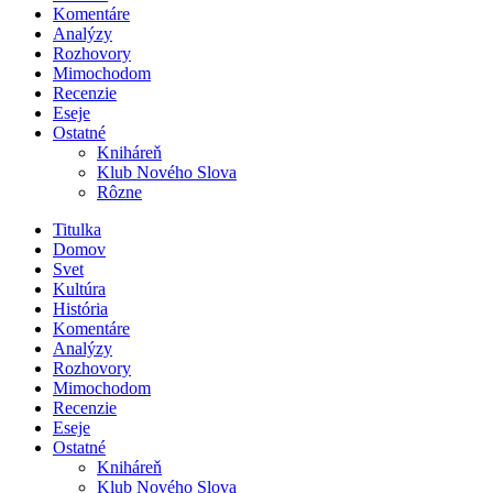
Komentáre
Analýzy
Rozhovory
Mimochodom
Recenzie
Eseje
Ostatné
Kniháreň
Klub Nového Slova
Rôzne
Titulka
Domov
Svet
Kultúra
História
Komentáre
Analýzy
Rozhovory
Mimochodom
Recenzie
Eseje
Ostatné
Kniháreň
Klub Nového Slova