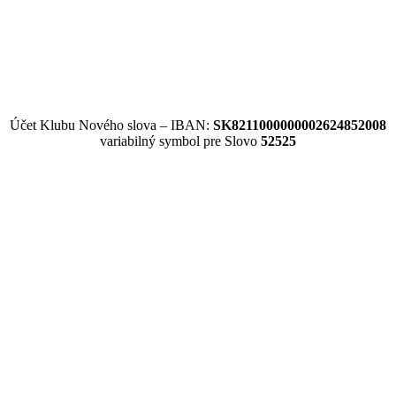
Účet Klubu Nového slova – IBAN:
SK8211000000002624852008
variabilný symbol pre Slovo
52525