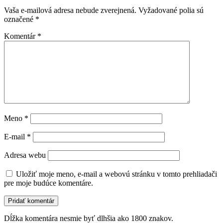
Vaša e-mailová adresa nebude zverejnená.
Vyžadované polia sú
označené
*
Komentár
*
Meno
*
E-mail
*
Adresa webu
Uložiť moje meno, e-mail a webovú stránku v tomto prehliadači
pre moje budúce komentáre.
Dĺžka komentára nesmie byť dlhšia ako 1800 znakov.