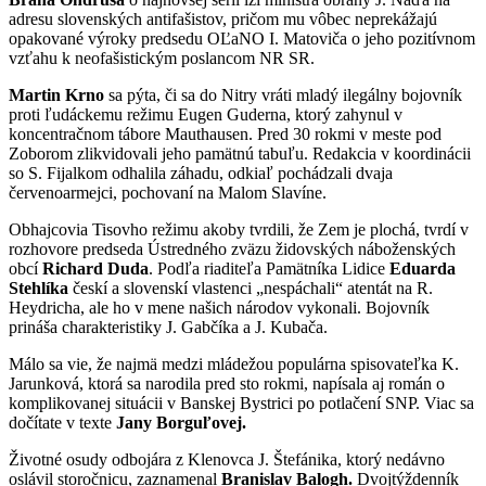
adresu slovenských antifašistov, pričom mu vôbec neprekážajú
opakované výroky predsedu OĽaNO I. Matoviča o jeho pozitívnom
vzťahu k neofašistickým poslancom NR SR.
Martin Krno
sa pýta, či sa do Nitry vráti mladý ilegálny bojovník
proti ľudáckemu režimu Eugen Guderna, ktorý zahynul v
koncentračnom tábore Mauthausen. Pred 30 rokmi v meste pod
Zobo
rom zlikvidovali jeho pamätnú tabuľu. Redakcia v koordinácii
so S. Fijalkom odhalila záhadu, odkiaľ pochádzali dvaja
červenoarmejci, pochovaní na Malom Slavíne.
Obhajcovia Tisovho režimu akoby tvrdili, že Zem je plochá, tvrdí v
rozhovore predseda Ústredného zväzu židovských náboženských
obcí
Richard Duda
. Podľa riaditeľa Pamätníka Lidice
Eduarda
Stehlíka
českí a slovenskí vlastenci „nespáchali“ atentát na R.
Heydricha, ale ho v mene našich národov vykonali. Bojovník
prináša charakteristiky J. Gabčíka a J. Kubača.
Málo sa vie, že najmä medzi mládežou populárna spisovateľka K.
Jarunková, ktorá sa narodila pred sto rokmi, napísala aj román o
komplikovanej situácii v Banskej Bystrici po potlačení SNP. Viac sa
dočítate v texte
Jany Borguľovej.
Životné osudy odbojára z Klenovca J. Štefánika, ktorý nedávno
oslávil storočnicu, zaznamenal
Branislav Balogh.
Dvojtýždenník