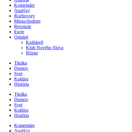
Komentáre
Analýzy
Rozhovory
Mimochodom
Recenzie
Eseje
Ostatné
Kniháreň
Klub Nového Slova
Rôzne
Titulka
Domov
Svet
Kultúra
História
Titulka
Domov
Svet
Kultúra
História
Komentáre
Analýzy