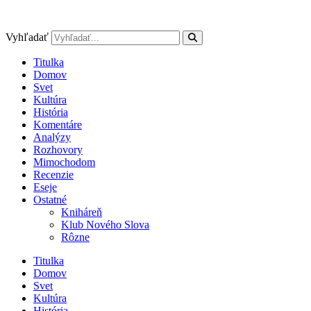
Preskočiť
na
obsah
Vyhľadať
Titulka
Domov
Svet
Kultúra
História
Komentáre
Analýzy
Rozhovory
Mimochodom
Recenzie
Eseje
Ostatné
Kniháreň
Klub Nového Slova
Rôzne
Titulka
Domov
Svet
Kultúra
História