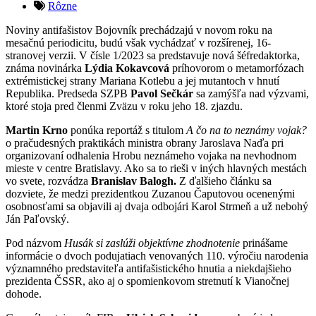
Rôzne
Noviny antifašistov Bojovník prechádzajú v novom roku na
mesačnú periodicitu, budú však vychádzať v rozšírenej, 16-
stranovej verzii. V čísle 1/2023 sa predstavuje nová šéfredaktorka,
známa novinárka
Lýdia Kokavcová
príhovorom o metamorfózach
extrémistickej strany Mariana Kotlebu a jej mutantoch v hnutí
Republika. Predseda SZPB
Pavol Sečkár
sa zamýšľa nad výzvami,
ktoré stoja pred členmi Zväzu v roku jeho 18. zjazdu.
Martin Krno
ponúka reportáž s titulom
A čo na to neznámy vojak?
o pračudesných praktikách ministra obrany Jaroslava Naďa pri
organizovaní odhalenia Hrobu neznámeho vojaka na nevhodnom
mieste v centre Bratislavy. Ako sa to rieši v iných hlavných mestách
vo svete, rozvádza
Branislav Balogh.
Z ďalšieho článku sa
dozviete, že medzi prezidentkou Zuzanou Čaputovou ocenenými
osobnosťami sa objavili aj dvaja odbojári Karol Strmeň a už nebohý
Ján Paľovský.
Pod názvom
Husák si zaslúži objektívne zhodnotenie
prinášame
informácie o dvoch podujatiach venovaných 110. výročiu narodenia
významného predstaviteľa antifašistického hnutia a niekdajšieho
prezidenta ČSSR, ako aj o spomienkovom stretnutí k Vianočnej
dohode.