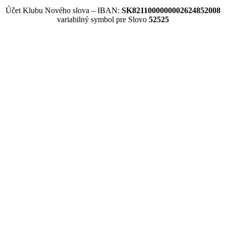
Účet Klubu Nového slova – IBAN:
SK8211000000002624852008
variabilný symbol pre Slovo
52525