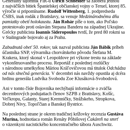
Generálny tajomník FIR-u
Ulrich Schneider
sa zaoberá jednou
z najväčších bitiek Španielskej občianskej vojny o Teruel, ktorej 85.
výročie si pripomíname.
Rudolf Wittenberg
, 1. podpredseda
ČSBS, inak rodák z Bratislavy, sa venuje
Medzinárodnému dňu
pamiatky obetí holokaustu
.
Ján Rohár
píše o tom, ako Poľsko
protestovalo proti oslavám Stepana Banderu na západnej Ukrajine.
Grécky publicista
Ioannis Sideropoulos
tvrdí, že pred 80 rokmi sa
v Stalingrade bojovalo aj za Prahu.
Zabudnutá obeť 50. rokov,
tak nazval publicista
Ján Bábik
príbeh
účastníka SNP, výtvarníka chorvátskeho pôvodu Štefana M.
Krakera, ktorý skonal v Leopoldove pri výkone trestu na základe
vykonštruovaného procesu. Reportáž z poslednej rozlúčky
s národnou umelkyňou Máriou Kráľovičovou má titulok
Odchádza
od nás slnečná generácia.
V decembri nás navždy opustila aj dcéra
hrdinu generála Ludvíka Svobodu Zoe Klusáková-Svobodová.
Ani v tomto čísle Bojovníka nechýbajú informácie o zväčša
decembrových podujatiach členov SZPB z Bratislavy, Košíc,
Veľkropu, Galanty, Starej Kremničky, Strážskeho, Stropkova,
Dobrej Nivy, Topoľčian a Banskej Bystrice.
Na poslednej strane je okrem tradičnej krížovky recenzia
Gustáva
Murína,
hodnotiaca
román Renáty Pôbišovej
Čakáreň na smrť
o väzenkyni nacistického koncentračného tábora Auschwitz.