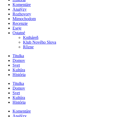
Komentáre
Analýzy
Rozhovory
Mimochodom
Recenzie
Eseje
Ostatné
Kniháreň
Klub Nového Slova
Rôzne
Titulka
Domov
Svet
Kultúra
História
Titulka
Domov
Svet
Kultúra
História
Komentáre
Analýzy