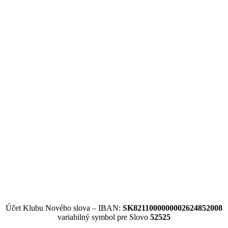
Účet Klubu Nového slova – IBAN:
SK8211000000002624852008
variabilný symbol pre Slovo
52525