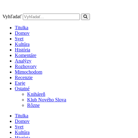
Preskočiť
na
obsah
Vyhľadať
Titulka
Domov
Svet
Kultúra
História
Komentáre
Analýzy
Rozhovory
Mimochodom
Recenzie
Eseje
Ostatné
Kniháreň
Klub Nového Slova
Rôzne
Titulka
Domov
Svet
Kultúra
História