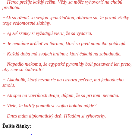
+ Herec prežije každý režim. Vždy sa môže vyhovoriť na chabú
predlohu.
+Ak sa oženíš so svojou spolužiačkou, obávam sa, že pozná všetky
tvoje vedomostné slabiny.
+ Aj zlé skutky si vyžadujú vieru, že sa vydaria.
+ Je nemúdre kráčať za lídrami, ktorí sa pred nami iba potácajú.
+ Každá doba má svojich hrdinov, ktorí čakajú na zabudnutie.
+ Napadlo niekomu, že egyptské pyramídy boli postavené len preto,
aby sme sa čudovali?
+ Alkoholik, ktorý nezomrie na cirhózu pečene, má jednoducho
smolu.
+ Ak spia na vavrínoch dvaja, dúfam, že sa pri tom nenudia.
+ Viete, že každý pomník si svojho holuba nájde?
+ Dnes mám diplomatický deň. Hľadám si výhovorky.
Ďalšie články: