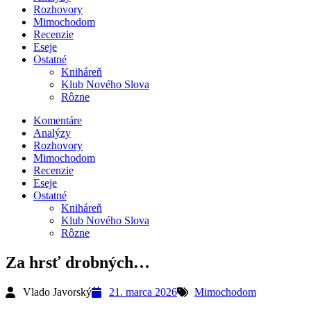
Rozhovory
Mimochodom
Recenzie
Eseje
Ostatné
Kniháreň
Klub Nového Slova
Rôzne
Komentáre
Analýzy
Rozhovory
Mimochodom
Recenzie
Eseje
Ostatné
Kniháreň
Klub Nového Slova
Rôzne
Za hrsť drobných…
Vlado Javorský
21. marca 2026
Mimochodom