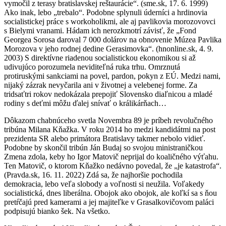
vymočil z terasy bratislavskej reštaurácie“. (sme.sk, 17. 6. 1999)
Ako inak, lebo „trebalo“. Podobne splynuli úderníci a hrdinovia
socialistickej práce s workoholikmi, ale aj pavlikovia morozovovci
s Bielymi vranami. Hádam ich nerozkmotrí závisť, že „Fond
Georgea Sorosa daroval 7 000 dolárov na obnovenie Múzea Pavlika
Morozova v jeho rodnej dedine Gerasimovka“. (hnonline.sk, 4. 9.
2003) S direktívne riadenou socialistickou ekonomikou si až
udivujúco porozumela neviditeľná ruka trhu. Omrznutá
protiruskými sankciami na povel, pardon, pokyn z EÚ. Medzi nami,
nijaký zázrak nevyčarila ani v životnej a velebenej forme. Za
tridsaťtri rokov nedokázala prepojiť Slovensko diaľnicou a mladé
rodiny s deťmi môžu ďalej snívať o králikárňach…
Dôkazom chabnúceho svetla Novembra 89 je príbeh revolučného
tribúna Milana Kňažka. V roku 2014 ho medzi kandidátmi na post
prezidenta SR alebo primátora Bratislavy takmer nebolo vidieť.
Podobne by skončil tribún Ján Budaj so svojou ministraničkou
Zmena zdola, keby ho Igor Matovič neprijal do koaličného výťahu.
Ten Matovič, o ktorom Kňažko nedávno povedal, že „je katastrofa“.
(Pravda.sk, 16. 11. 2022) Zdá sa, že najhoršie pochodila
demokracia, lebo veľa slobody a voľnosti si neužila. Voľakedy
socialistická, dnes liberálna. Obojok ako obojok, ale koľkí sa s ňou
pretŕčajú pred kamerami a jej majiteľke v Grasalkovičovom paláci
podpisujú bianko šek. Na všetko.