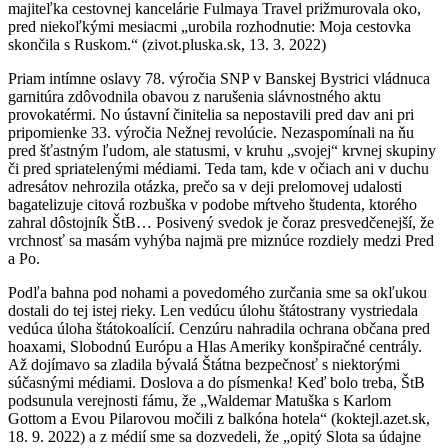
majiteľka cestovnej kancelárie Fulmaya Travel prižmurovala oko,
pred niekoľkými mesiacmi „urobila rozhodnutie: Moja cestovka
skončila s Ruskom.“ (zivot.pluska.sk, 13. 3. 2022)
Priam intímne oslavy 78. výročia SNP v Banskej Bystrici vládnuca
garnitúra zdôvodnila obavou z narušenia slávnostného aktu
provokatérmi. No ústavní činitelia sa nepostavili pred dav ani pri
pripomienke 33. výročia Nežnej revolúcie. Nezaspomínali na ňu
pred šťastným ľudom, ale statusmi, v kruhu „svojej“ krvnej skupiny
či pred spriatelenými médiami. Teda tam, kde v očiach ani v duchu
adresátov nehrozila otázka, prečo sa v deji prelomovej udalosti
bagatelizuje citová rozbuška v podobe mŕtveho študenta, ktorého
zahral dôstojník ŠtB… Posivený svedok je čoraz presvedčenejší, že
vrchnosť sa masám vyhýba najmä pre miznúce rozdiely medzi Pred
a Po.
Podľa bahna pod nohami a povedomého zurčania sme sa okľukou
dostali do tej istej rieky. Len vedúcu úlohu štátostrany vystriedala
vedúca úloha štátokoalícií. Cenzúru nahradila ochrana občana pred
hoaxami, Slobodnú Európu a Hlas Ameriky konšpiračné centrály.
Až dojímavo sa zladila bývalá Štátna bezpečnosť s niektorými
súčasnými médiami. Doslova a do písmenka! Keď bolo treba, ŠtB
podsunula verejnosti fámu, že „Waldemar Matuška s Karlom
Gottom a Evou Pilarovou močili z balkóna hotela“ (koktejl.azet.sk,
18. 9. 2022) a z médií sme sa dozvedeli, že „opitý Slota sa údajne