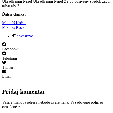
Ukradli nám tváre! Ukradli nám tváre! Že by posivený svedok začul
trávu rásť?
Ďalšie články:
Mikuláš Kočan
Mikuláš Kočan
noveslovo
Facebook
Telegram
Twitter
Email
Pridaj komentár
Vaša e-mailová adresa nebude zverejnená.
Vyžadované polia sú
označené
*