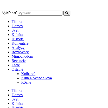
Preskočiť
na
obsah
Vyhľadať
Titulka
Domov
Svet
Kultúra
História
Komentáre
Analýzy
Rozhovory
Mimochodom
Recenzie
Eseje
Ostatné
Kniháreň
Klub Nového Slova
Rôzne
Titulka
Domov
Svet
Kultúra
História