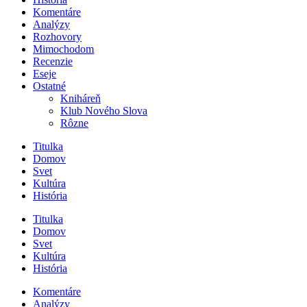
Komentáre
Analýzy
Rozhovory
Mimochodom
Recenzie
Eseje
Ostatné
Kniháreň
Klub Nového Slova
Rôzne
Titulka
Domov
Svet
Kultúra
História
Titulka
Domov
Svet
Kultúra
História
Komentáre
Analýzy