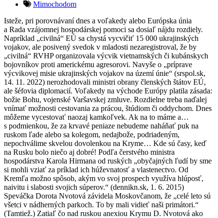
Mimochodom
Isteže, pri porovnávaní dnes a voľakedy alebo Európska únia
a Rada vzájomnej hospodárskej pomoci sa dosiaľ nájdu rozdiely.
Napríklad „civilná“ EÚ sa chystá vycvičiť 15 000 ukrajinských
vojakov, ale posivený svedok v mladosti nezaregistroval, že by
„civilná“ RVHP organizovala výcvik vietnamských či kubánskych
bojovníkov proti americkému agresorovi. Navyše o „príprave
výcvikovej misie ukrajinských vojakov na území únie“ (srspol.sk,
14. 11. 2022) nerozhodovali ministri obrany členských štátov EÚ,
ale šéfovia diplomacií. Voľakedy na východe Európy platila zásada:
božie Bohu, vojenské Varšavskej zmluve. Rozdielne treba naďalej
vnímať možnosti cestovania za prácou, štúdiom či oddychom. Dnes
môžeme vycestovať naozaj kamkoľvek. Ak na to máme a…
s podmienkou, že za krvavé peniaze nebudeme naháňať puk na
ruskom ľade alebo sa kolegom, nedajbože, podriadeným,
nepochválime skvelou dovolenkou na Kryme… Kde sú časy, keď
na Rusku bolo niečo aj dobré! Podľa čerstvého ministra
hospodárstva Karola Hirmana od ruských „obyčajných ľudí by sme
si mohli vziať za príklad ich húževnatosť a vlastenectvo. Od
Kremľa možno spôsob, akým vo svoj prospech využíva hlúposť,
naivitu i slabosti svojich súperov.“ (dennikn.sk, 1. 6. 2015)
Speváčka Dorota Nvotová závidela Moskovčanom, že „celé leto sú
všetci v nádherných parkoch. To by mali vidieť naši primátori.“
(Tamtiež.) Zatiaľ čo nad ruskou anexiou Krymu D. Nvotová ako