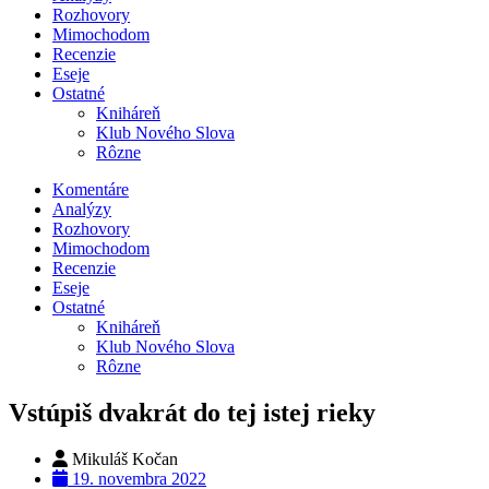
Rozhovory
Mimochodom
Recenzie
Eseje
Ostatné
Kniháreň
Klub Nového Slova
Rôzne
Komentáre
Analýzy
Rozhovory
Mimochodom
Recenzie
Eseje
Ostatné
Kniháreň
Klub Nového Slova
Rôzne
Vstúpiš dvakrát do tej istej rieky
Mikuláš Kočan
19. novembra 2022