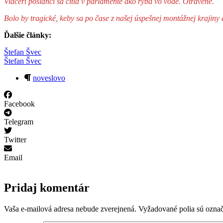
Viacerí poslanci sa cítia v parlamente ako ryba vo vode. Otrávene.
Bolo by tragické, keby sa po čase z našej úspešnej montážnej krajin
Ďalšie články:
Štefan Švec
Štefan Švec
noveslovo
Facebook
Telegram
Twitter
Email
Pridaj komentár
Vaša e-mailová adresa nebude zverejnená.
Vyžadované polia sú ozna