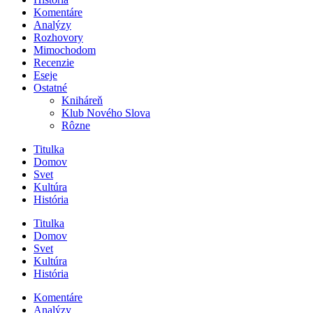
Komentáre
Analýzy
Rozhovory
Mimochodom
Recenzie
Eseje
Ostatné
Kniháreň
Klub Nového Slova
Rôzne
Titulka
Domov
Svet
Kultúra
História
Titulka
Domov
Svet
Kultúra
História
Komentáre
Analýzy