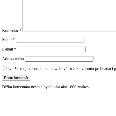
Komentár
*
Meno
*
E-mail
*
Adresa webu
Uložiť moje meno, e-mail a webovú stránku v tomto prehliadači 
Dĺžka komentára nesmie byť dlhšia ako 1800 znakov.