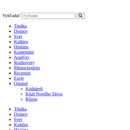
Preskočiť
na
obsah
Vyhľadať
Titulka
Domov
Svet
Kultúra
História
Komentáre
Analýzy
Rozhovory
Mimochodom
Recenzie
Eseje
Ostatné
Kniháreň
Klub Nového Slova
Rôzne
Titulka
Domov
Svet
Kultúra
História