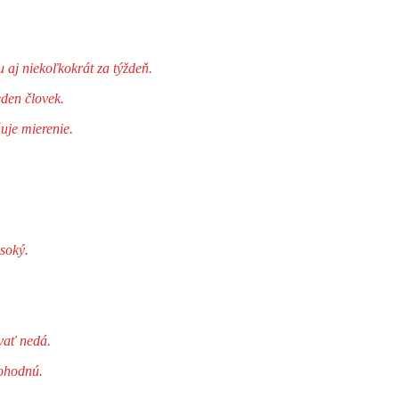
u aj niekoľkokrát za týždeň.
eden človek.
uje mierenie.
soký.
vať nedá.
dohodnú.