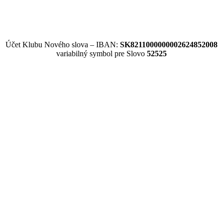
Účet Klubu Nového slova – IBAN:
SK8211000000002624852008
variabilný symbol pre Slovo
52525