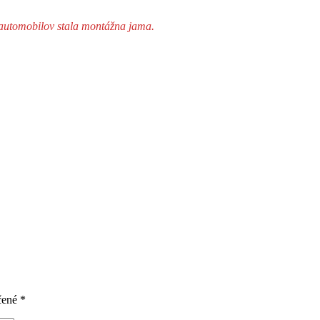
y automobilov stala montážna jama.
čené
*