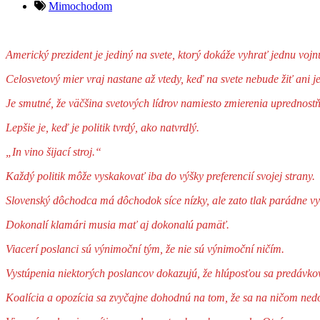
Mimochodom
Americký prezident je jediný na svete, ktorý dokáže vyhrať jednu vojn
Celosvetový mier vraj nastane až vtedy, keď na svete nebude žiť ani j
Je smutné, že väčšina svetových lídrov namiesto zmierenia uprednostň
Lepšie je, keď je politik tvrdý, ako natvrdlý.
„In vino šijací stroj.“
Každý politik môže vyskakovať iba do výšky preferencií svojej strany.
Slovenský dôchodca má dôchodok síce nízky, ale zato tlak parádne vy
Dokonalí klamári musia mať aj dokonalú pamäť.
Viacerí poslanci sú výnimoční tým, že nie sú výnimoční ničím.
Vystúpenia niektorých poslancov dokazujú, že hlúposťou sa predávko
Koalícia a opozícia sa zvyčajne dohodnú na tom, že sa na ničom ne