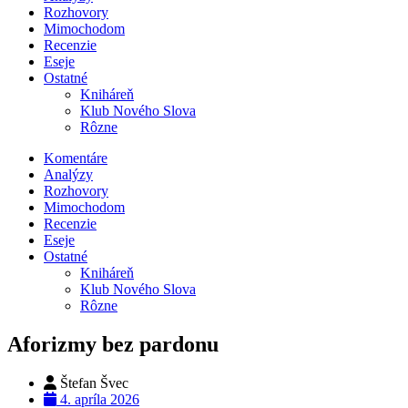
Rozhovory
Mimochodom
Recenzie
Eseje
Ostatné
Kniháreň
Klub Nového Slova
Rôzne
Komentáre
Analýzy
Rozhovory
Mimochodom
Recenzie
Eseje
Ostatné
Kniháreň
Klub Nového Slova
Rôzne
Aforizmy bez pardonu
Štefan Švec
4. apríla 2026