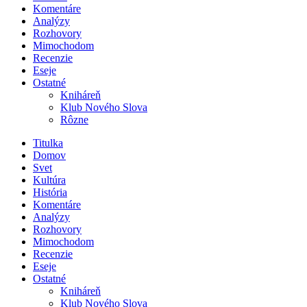
Komentáre
Analýzy
Rozhovory
Mimochodom
Recenzie
Eseje
Ostatné
Kniháreň
Klub Nového Slova
Rôzne
Titulka
Domov
Svet
Kultúra
História
Komentáre
Analýzy
Rozhovory
Mimochodom
Recenzie
Eseje
Ostatné
Kniháreň
Klub Nového Slova