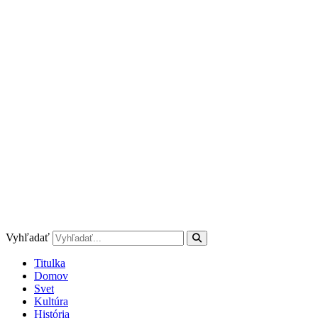
Preskočiť
na
obsah
Vyhľadať
Titulka
Domov
Svet
Kultúra
História