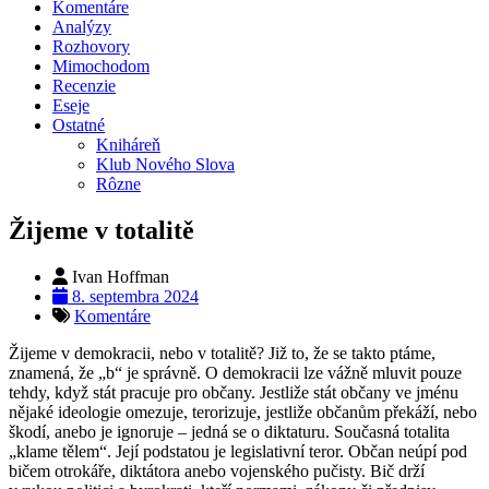
Komentáre
Analýzy
Rozhovory
Mimochodom
Recenzie
Eseje
Ostatné
Kniháreň
Klub Nového Slova
Rôzne
Žijeme v totalitě
Ivan Hoffman
8. septembra 2024
Komentáre
Žijeme v demokracii, nebo v totalitě? Již to, že se takto ptáme,
znamená, že „b“ je správně. O demokracii lze vážně mluvit pouze
tehdy, když stát pracuje pro občany. Jestliže stát občany ve jménu
nějaké ideologie omezuje, terorizuje, jestliže občanům překáží, nebo
škodí, anebo je ignoruje – jedná se o diktaturu. Současná totalita
„klame tělem“. Její podstatou je legislativní teror. Občan neúpí pod
bičem otrokáře, diktátora anebo vojenského pučisty. Bič drží