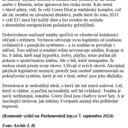
anebo v Bruselu, nelze ignorovat bez rizika trestu. Kdo nemá
v hlavě piliny, vidí, že celý Green Deal je mafiánský komplot, což
ale nic nemění na závaznosti direktivy, podle které do roku 2033
v celé EU musí být každý dům a byt uveden do souladu
s absurdními energetickými požadavky grýndýlistů.
Dobrovolnost současné totality spočívá ve všeobecné kolaboraci
občanů s režimem. Vrchnost odvozuje svou legitimitu od souhlasu
ovládaných s panujícím systémem – a za souhlas se považuje i
mlčení. Toto mlčení si totalitní režim nevynucuje násilím. Kupuje si
ho. S lidmi, kteří mají hypotéky, úvěry, půjčky, nelze počítat při
pokusu o společenskou změnu. Jde o lidi, které nenapadne, že
mohou ztratit jenom svoje okovy. Užívají si svých okovů. Akceptují
jakýkoli legislativní nesmysl, protože jsou osobně zainteresování na
pokračování systému, který je má v hrsti, neboť jsou jeho dlužníky.
Demokracie je nedostižný ideál, o který ale má smysl usilovat. Lid,
který si vládne, si počíná racionálněji, než lid ovládaný. Totalita je
navíc nedůstojná, ostudná. Green Deal jsou císařovy nové šaty. A je
fascinující sledovat, jak milióny Evropanů asistují této průhledné
trapnosti.
(Komentár vyšiel na ParlamentníListy.cz 7. septembra 2024)
Foto: Archív I. H.