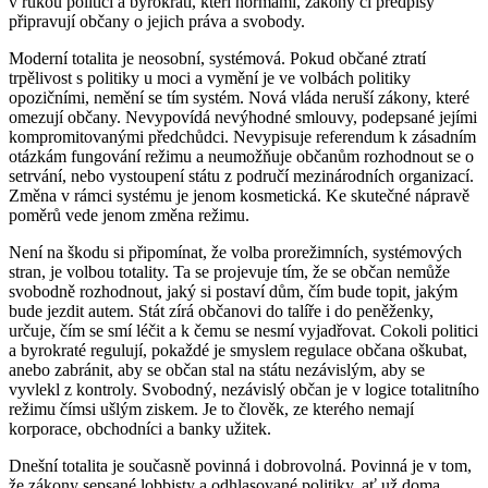
v rukou politici a byrokrati, kteří normami, zákony či předpisy
připravují občany o jejich práva a svobody.
Moderní totalita je neosobní, systémová. Pokud občané ztratí
trpělivost s politiky u moci a vymění je ve volbách politiky
opozičními, nemění se tím systém. Nová vláda neruší zákony, které
omezují občany. Nevypovídá nevýhodné smlouvy, podepsané jejími
kompromitovanými předchůdci. Nevypisuje referendum k zásadním
otázkám fungování režimu a neumožňuje občanům rozhodnout se o
setrvání, nebo vystoupení státu z područí mezinárodních organizací.
Změna v rámci systému je jenom kosmetická. Ke skutečné nápravě
poměrů vede jenom změna režimu.
Není na škodu si připomínat, že volba prorežimních, systémových
stran, je volbou totality. Ta se projevuje tím, že se občan nemůže
svobodně rozhodnout, jaký si postaví dům, čím bude topit, jakým
bude jezdit autem. Stát zírá občanovi do talíře i do peněženky,
určuje, čím se smí léčit a k čemu se nesmí vyjadřovat. Cokoli politici
a byrokraté regulují, pokaždé je smyslem regulace občana oškubat,
anebo zabránit, aby se občan stal na státu nezávislým, aby se
vyvlekl z kontroly. Svobodný, nezávislý občan je v logice totalitního
režimu čímsi ušlým ziskem. Je to člověk, ze kterého nemají
korporace, obchodníci a banky užitek.
Dnešní totalita je současně povinná i dobrovolná. Povinná je v tom,
že zákony sepsané lobbisty a odhlasované politiky, ať už doma