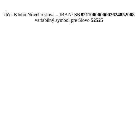
Účet Klubu Nového slova – IBAN:
SK8211000000002624852008
variabilný symbol pre Slovo
52525