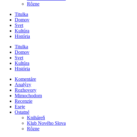
Rôzne
Titulka
Domov
Svet
Kultúra
História
Titulka
Domov
Svet
Kultúra
História
Komentáre
Analýzy
Rozhovory
Mimochodom
Recenzie
Eseje
Ostatné
Kniháreň
Klub Nového Slova
Rôzne