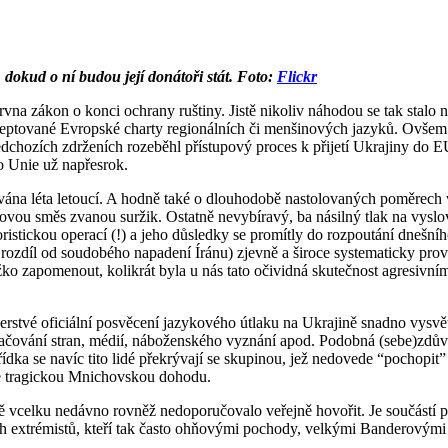
okud o ní budou její donátoři stát. Foto:
Flickr
na zákon o konci ochrany ruštiny. Jistě nikoliv náhodou se tak stalo n
ceptované Evropské charty regionálních či menšinových jazyků. Ovšem 
ředchozích zdrženích rozeběhl přístupový proces k přijetí Ukrajiny do 
o Unie už napřesrok.
dována léta letoucí. A hodně také o dlouhodobě nastolovaných poměrec
kovou směs zvanou suržik. Ostatně nevybíravý, ba násilný tlak na vyslo
stickou operací (!) a jeho důsledky se promítly do rozpoutání dnešního
na rozdíl od soudobého napadení Íránu) zjevně a široce systematicky 
žko zapomenout, kolikrát byla u nás tato očividná skutečnost agresivní
čerstvé oficiální posvěcení jazykového útlaku na Ukrajině snadno vysvě
lačování stran, médií, náboženského vyznání apod. Podobná (sebe)zdův
dka se navíc tito lidé překrývají se skupinou, jež nedovede “pochopit”
e tragickou Mnichovskou dohodu.
eště vcelku nedávno rovněž nedoporučovalo veřejně hovořit. Je součástí
ch extrémistů, kteří tak často ohňovými pochody, velkými Banderovými 