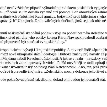
dně není v žádném případě výhradním produktem posledních vypjatých l
, přičemž se jim dostalo vydatné cizí pomoci. Bez obrovských zahranič
rajinských příslušníků Rudé armády, bojovníků proti hitlerismu s jeho 
h „správných“ Ukrajinců. Druhoválečných zločinců, jimž se jinak obecn
nutí neskutečně skandální potlesk vstoje na počest bezmála stoletého ve
inak před pár dny jeho polský kolega Karol Nawrocki rozhodl odebrat
ě připravená být součástí evropské rodiny.“
tropolitickému vývoji Ukrajinské republiky. A to v celé řadě západních 
ntext nové ukrajinské státní ideologie. Hluboké změny prý nastaly až
m Majdanu neboli Revoluci důstojnosti. A jak se v reálu – navzdory veš
rita místních zkorumpovaných vůdců. Pořád otevřeněji se tudíž opírají o
ý kanadsko-ukrajinský politolog Ivan Katchanovski. Ano, ten, jenž prok
o potřebě (spravedlivého) míru: „Zelenského moc, a dokonce jeho život z
de pokračovat přesně tak dlouho, dokud o ní budou její donátoři stát.