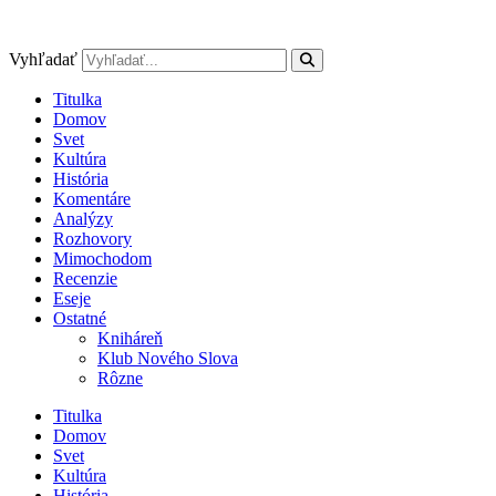
Preskočiť
na
obsah
Vyhľadať
Titulka
Domov
Svet
Kultúra
História
Komentáre
Analýzy
Rozhovory
Mimochodom
Recenzie
Eseje
Ostatné
Kniháreň
Klub Nového Slova
Rôzne
Titulka
Domov
Svet
Kultúra
História