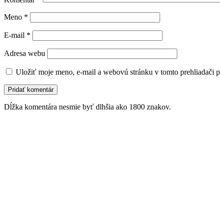
Meno
*
E-mail
*
Adresa webu
Uložiť moje meno, e-mail a webovú stránku v tomto prehliadači 
Dĺžka komentára nesmie byť dlhšia ako 1800 znakov.