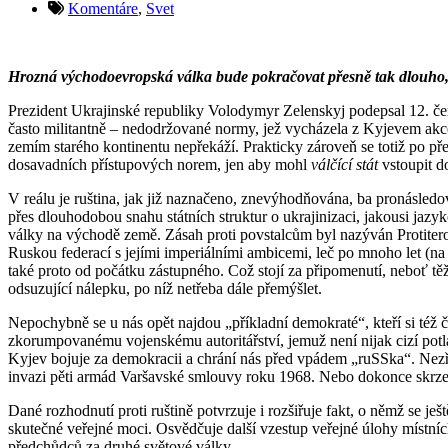
Komentáre
,
Svet
Hrozná východoevropská válka bude pokračovat přesně tak dlouho, d
Prezident Ukrajinské republiky Volodymyr Zelenskyj podepsal 12. červ
často militantně – nedodržované normy, jež vycházela z Kyjevem ak
zemím starého kontinentu nepřekáží. Prakticky zároveň se totiž po p
dosavadních přístupových norem, jen aby mohl
válčící
stát
vstoupit d
V reálu je ruština, jak již naznačeno, znevýhodňována, ba pronásle
přes dlouhodobou snahu státních struktur o ukrajinizaci, jakousi jazy
války na východě země. Zásah proti povstalcům byl nazýván Protiterori
Ruskou federací s jejími imperiálními ambicemi, leč po mnoho let (
také proto od počátku zástupného. Což stojí za připomenutí, neboť tě
odsuzující nálepku, po níž netřeba dále přemýšlet.
Nepochybně se u nás opět najdou „příkladní demokraté“, kteří si též 
zkorumpovanému vojenskému autoritářství, jemuž není nijak cizí pot
Kyjev bojuje za demokracii a chrání nás před vpádem „ruSSka“. Nezří
invazi pěti armád Varšavské smlouvy roku 1968. Nebo dokonce skrz
Dané rozhodnutí proti ruštině potvrzuje i rozšiřuje fakt, o němž se j
skutečné veřejné moci. Osvědčuje další vzestup veřejné úlohy místní
předchůdců za druhé světové války.