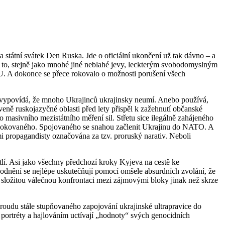
a státní svátek Den Ruska. Jde o oficiální ukončení už tak dávno – a
to, stejně jako mnohé jiné neblahé jevy, leckterým svobodomyslným
EU. A dokonce se přece rokovalo o možnosti porušení všech
h vypovídá, že mnoho Ukrajinců ukrajinsky neumí. Anebo používá,
veně ruskojazyčné oblasti před lety přispěl k zažehnutí občanské
 masivního mezistátního měření sil. Střetu sice ilegálně zahájeného
provokovaného. Spojovaného se snahou začlenit Ukrajinu do NATO. A
mi propagandisty označována za tzv. proruský narativ. Neboli
tlí. Asi jako všechny předchozí kroky Kyjeva na cestě ke
odnění se nejlépe uskutečňují pomocí omšele absurdních zvolání, že
 složitou válečnou konfrontaci mezi zájmovými bloky jinak než skrze
 proudu stále stupňovaného zapojování ukrajinské ultrapravice do
portréty a hajlováním uctívají „hodnoty“ svých genocidních