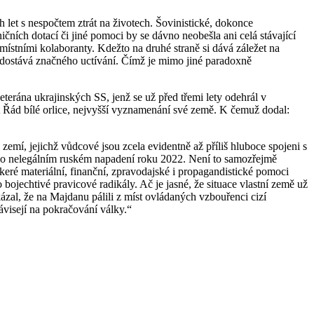
et s nespočtem ztrát na životech. Šovinistické, dokonce
ních dotací či jiné pomoci by se dávno neobešla ani celá stávající
místními kolaboranty. Kdežto na druhé straně si dává záležet na
ě dostává značného uctívání. Čímž je mimo jiné paradoxně
terána ukrajinských SS, jenž se už před třemi lety odehrál v
 Řád bílé orlice, nejvyšší vyznamenání své země. K čemuž dodal:
zemí, jejichž vůdcové jsou zcela evidentně až příliš hluboce spojeni s
 po nelegálním ruském napadení roku 2022. Není to samozřejmě
keré materiální, finanční, zpravodajské i propagandistické pomoci
 bojechtivé pravicové radikály. Ač je jasné, že situace vlastní země už
ázal, že na Majdanu pálili z míst ovládaných vzbouřenci cizí
ávisejí na pokračování války.“