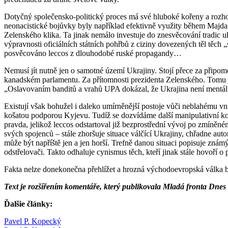
Dotyčný společensko-politický proces má své hluboké kořeny a rozho
neonacistické bojůvky byly například efektivně využity během Majdanu
Zelenského klika. Ta jinak nemálo investuje do znesvěcování tradic uk
výpravnosti oficiálních státních pohřbů z ciziny dovezených těl těc
posvěcováno leccos z dlouhodobé ruské propagandy…
Nemusí jít nutně jen o samotné území Ukrajiny. Stojí přece za připome
kanadském parlamentu. Za přítomnosti prezidenta Zelenského. Tomu j
„Oslavovaním banditů a vrahů UPA dokázal, že Ukrajina není mentáln
Existují však bohužel i daleko umírněnější postoje vůči neblahému vni
košatou podporou Kyjevu. Tudíž se dozvídáme další manipulativní ko
pravda, jelikož leccos odstartoval již bezprostřední vývoj po zmíněné
svých spojenců – stále zhoršuje situace válčící Ukrajiny, chřadne auto
může být napříště jen a jen horší. Trefně danou situaci popisuje znám
odstřelovači. Takto odhaluje cynismus těch, kteří jinak stále hovoří 
Fakta nelze donekonečna přehlížet a hrozná východoevropská válka bu
Text je rozšířením komentáře, který publikovala Mladá fronta Dnes
Ďalšie články:
Pavel P. Kopecký