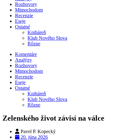
Rozhovory
Mimochodom
Recenzie
Eseje
Ostatné
Kniháreň
Klub Nového Slova
Rôzne
Komentáre
Analýzy
Rozhovory
Mimochodom
Recenzie
Eseje
Ostatné
Kniháreň
Klub Nového Slova
Rôzne
Zelenského život závisí na válce
Pavel P. Kopecký
20. júna 2026