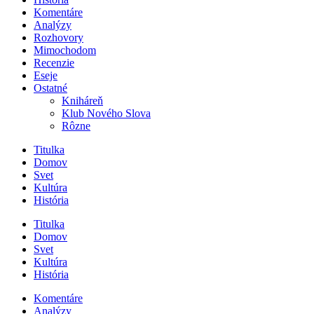
Komentáre
Analýzy
Rozhovory
Mimochodom
Recenzie
Eseje
Ostatné
Kniháreň
Klub Nového Slova
Rôzne
Titulka
Domov
Svet
Kultúra
História
Titulka
Domov
Svet
Kultúra
História
Komentáre
Analýzy