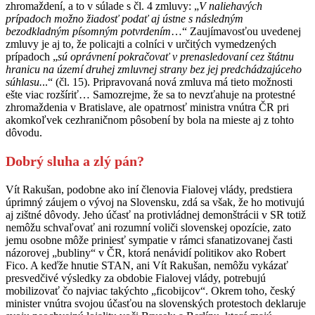
zhromaždení, a to v súlade s čl. 4 zmluvy: „
V naliehavých
prípadoch možno žiadosť podať aj ústne s následným
bezodkladným písomným potvrdením
…“ Zaujímavosťou uvedenej
zmluvy je aj to, že policajti a colníci v určitých vymedzených
prípadoch „
sú oprávnení pokračovať v prenasledovaní cez štátnu
hranicu na území druhej zmluvnej strany bez jej predchádzajúceho
súhlasu.
..“ (čl. 15). Pripravovaná nová zmluva má tieto možnosti
ešte viac rozšíriť… Samozrejme, že sa to nevzťahuje na protestné
zhromaždenia v Bratislave, ale opatrnosť ministra vnútra ČR pri
akomkoľvek cezhraničnom pôsobení by bola na mieste aj z tohto
dôvodu.
Dobrý sluha a zlý pán?
Vít Rakušan, podobne ako iní členovia Fialovej vlády, predstiera
úprimný záujem o vývoj na Slovensku, zdá sa však, že ho motivujú
aj zištné dôvody. Jeho účasť na protivládnej demonštrácii v SR totiž
nemôžu schvaľovať ani rozumní voliči slovenskej opozície, zato
jemu osobne môže priniesť sympatie v rámci sfanatizovanej časti
názorovej „bubliny“ v ČR, ktorá nenávidí politikov ako Robert
Fico. A keďže hnutie STAN, ani Vít Rakušan, nemôžu vykázať
presvedčivé výsledky za obdobie Fialovej vlády, potrebujú
mobilizovať čo najviac takýchto „ficobijcov“. Okrem toho, český
minister vnútra svojou účasťou na slovenských protestoch deklaruje