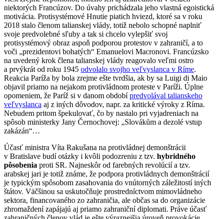
niektorých Francúzov. Do úvahy prichádzala jeho vlastná egoistická
motivácia. Protisystémové Hnutie piatich hviezd, ktoré sa v roku
2018 stalo členom talianskej vlády, totiž nebolo schopné naplniť
svoje predvolebné sľuby a tak si chcelo vylepšiť svoj
protisystémový obraz aspoň podporou protestov v zahraničí, a to
voči „prezidentovi bohatých“ Emanuelovi Macronovi. Francúzsko
na uvedený krok člena talianskej vlády reagovalo veľmi ostro
a prvýkrát od roku 1945
odvolalo svojho veľvyslanca v Ríme
.
Reakcia Paríža by bola zrejme ešte tvrdšia, ak by sa Luigi di Maio
objavil priamo na nejakom protivládnom proteste v Paríži. Úplne
opomeniem, že Paríž si v danom období
predvolával talianskeho
veľvyslanca
aj z iných dôvodov, napr. za kritické výroky z Ríma.
Nebudem pritom špekulovať, čo by nastalo pri vyjadreniach na
spôsob ministerky Jany Černochovej: „Slovákům a dezolé vstup
zakázán“…
Účasť ministra Víta Rakušana na protivládnej demonštrácii
v Bratislave budí otázky i kvôli podozreniu z tzv.
hybridného
pôsobenia
proti SR. Najneskôr od farebných revolúcií a tzv.
arabskej jari je totiž známe, že podpora protivládnych demonštrácií
je typickým spôsobom zasahovania do vnútorných záležitostí iných
štátov. Väčšinou sa uskutočňuje prostredníctvom mimovládneho
sektora, financovaného zo zahraničia, ale občas sa do organizácie
zhromaždení zapájajú aj priamo zahraniční diplomati. Práve účasť
zahraničných členov vlád je ešte výraznejšia úroveň provokácie.