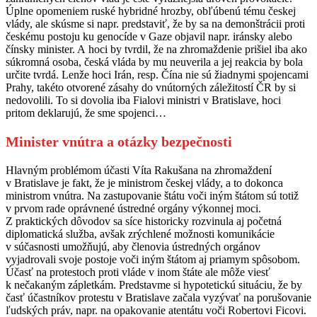
Úplne opomeniem ruské hybridné hrozby, obľúbenú tému českej
vlády, ale skúsme si napr. predstaviť, že by sa na demonštrácii proti
českému postoju ku genocíde v Gaze objavil napr. iránsky alebo
čínsky minister. A hoci by tvrdil, že na zhromaždenie prišiel iba ako
súkromná osoba, česká vláda by mu neuverila a jej reakcia by bola
určite tvrdá. Lenže hoci Irán, resp. Čína nie sú žiadnymi spojencami
Prahy, takéto otvorené zásahy do vnútorných záležitostí ČR by si
nedovolili. To si dovolia iba Fialovi ministri v Bratislave, hoci
pritom deklarujú, že sme spojenci…
Minister vnútra a otázky bezpečnosti
Hlavným problémom účasti Víta Rakušana na zhromaždení
v Bratislave je fakt, že je ministrom českej vlády, a to dokonca
ministrom vnútra. Na zastupovanie štátu voči iným štátom sú totiž
v prvom rade oprávnené ústredné orgány výkonnej moci.
Z praktických dôvodov sa síce historicky rozvinula aj početná
diplomatická služba, avšak zrýchlené možnosti komunikácie
v súčasnosti umožňujú, aby členovia ústredných orgánov
vyjadrovali svoje postoje voči iným štátom aj priamym spôsobom.
Účasť na protestoch proti vláde v inom štáte ale môže viesť
k nečakaným zápletkám. Predstavme si hypotetickú situáciu, že by
časť účastníkov protestu v Bratislave začala vyzývať na porušovanie
ľudských práv, napr. na opakovanie atentátu voči Robertovi Ficovi.