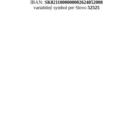
IBAN:
SK8211000000002624852008
variabilný symbol pre Slovo
52525