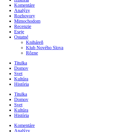
Komentáre
Analýzy
Rozhovory
Mimochodom
Recenzie
Eseje
Ostatné
Kniháreň
Klub Nového Slova
Rôzne
Titulka
Domov
Svet
Kultúra
História
Titulka
Domov
Svet
Kultúra
História
Komentáre
Analýzy