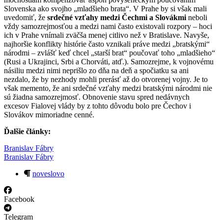
Slovenska ako svojho „mladšieho brata“. V Prahe by si však mali
uvedomiť, že
srdečné vzťahy medzi Čechmi a Slovákmi
neboli
vždy samozrejmosťou a medzi nami často existovali rozpory – hoci
ich v Prahe vnímali zväčša menej citlivo než v Bratislave. Navyše,
najhoršie konflikty histórie často vznikali práve medzi „bratskými“
národmi – zvlášť keď chcel „starší brat“ poučovať toho „mladšieho“
(Rusi a Ukrajinci, Srbi a Chorváti, atď.). Samozrejme, k vojnovému
násiliu medzi nimi neprišlo zo dňa na deň a spočiatku sa ani
nezdalo, že by nezhody mohli prerásť až do otvorenej vojny. Je to
však memento, že ani srdečné vzťahy medzi bratskými národmi nie
sú žiadna samozrejmosť. Obnovenie stavu spred nedávnych
excesov Fialovej vlády by z tohto dôvodu bolo pre Čechov i
Slovákov mimoriadne cenné.
Ďalšie články:
Branislav Fábry
Branislav Fábry
noveslovo
Facebook
Telegram