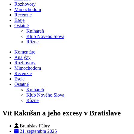
Rozhovory
Mimochodom
Recenzie
Eseje
Ostatné
Kniháreň
Klub Nového Slova
Rôzne
Komentáre
Analýzy
Rozhovory
Mimochodom
Recenzie
Eseje
Ostatné
Kniháreň
Klub Nového Slova
Rôzne
Vít Rakušan a jeho excesy v Bratislave
Branislav Fábry
21. septembra 2025