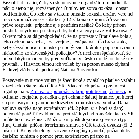
Bez ohľadu na to, či by sa skandovanie organizátorom podujatia
páčilo alebo nie, rozvášnených ľudí by len sotva dokázali dostať
pod kontrolu. Čo keby sa v takom prípade pokúsili orgány verejnej
moci zhromaždenie v súlade s § 12 zákona o zhromažďovacom
práve rozpustiť, prípadne aj s použitím násilia? Čo keby pritom
prišlo k potýčkam, pri ktorých by bol zranený práve Vít Rakušan?
Okrem toho sa dá predpokladať, že na proteste v Bratislave bola aj
jeho ochranná služba, hoci zrejme „nenápadná“. Čo by sa stalo,
keby českí policajti ministra pri potýčkach bránili a popritom zranili
niektorého zo slovenských policajtov? A nechcem špekulovať, že
práve takýto incident by pred voľbami v Česku určité politické sily
privítali… Hlavnou témou ich volieb by sa potom miesto zlyhaní
Fialovej vlády stal „policajný štát“ na Slovensku.
Postavenie ministrov vnútra je špecifické a zvlášť to platí vo vzťahu
susediacich štátov ako ČR a SR. Viaceré ich práva a povinnosti
reguluje napr.
Zmluva o spolupráci v boji proti trestnej činnosti
, pri
ochrane verejného poriadku a pri ochrane štátnej hranice, pri ktorej
sú príslušnými orgánmi predovšetkým ministerstvá vnútra. Daná
zmluva sa týka napr. extrémizmu (čl. 2 písm. s) a hoci sa daný
pojem dá použiť flexibilne, na protivládnych zhromaždeniach v SR
určite boli i extrémisti. Možno tam prišli dokonca aj teroristi typu
Juraj Cintula, pričom terorizmus zmluva s ČR taktiež uvádza (čl. 2
písm. c). Keby chceli byť slovenské orgány cynické, požiadali by
českého ministra o pomoc proti extrémistom priamo na