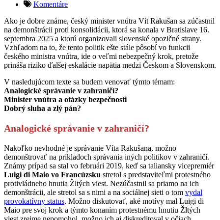
Komentáre
Ako je dobre známe, český minister vnútra Vít Rakušan sa zúčastnil
na demonštrácii proti konsolidácii, ktorá sa konala v Bratislave 16.
septembra 2025 a ktorú organizovali slovenské opozičné strany.
Vzhľadom na to, že tento politik ešte stále pôsobí vo funkcii
českého ministra vnútra, ide o veľmi nebezpečný krok, pretože
prináša riziko ďalšej eskalácie napätia medzi Českom a Slovenskom.
V nasledujúcom texte sa budem venovať týmto témam:
Analogické správanie v zahraničí?
Minister vnútra a otázky bezpečnosti
Dobrý sluha a zlý pán?
Analogické správanie v zahraničí?
Nakoľko nevhodné je správanie Víta Rakušana, možno
demonštrovať na príkladoch správania iných politikov v zahraničí.
Známy prípad sa stal vo februári 2019, keď sa taliansky vicepremiér
Luigi di Maio vo Francúzsku
stretol s predstaviteľmi protestného
protivládneho hnutia Žltých viest. Nezúčastnil sa priamo na ich
demonštrácii, ale stretol sa s nimi a na sociálnej sieti o tom
vydal
provokatívny status
. Možno diskutovať, aké motívy mal Luigi di
Maio pre svoj krok a týmto konaním protestnému hnutiu Žltých
viest zrejme nepomohol, možno ich aj diskreditoval v očiach