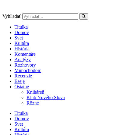
Preskočiť
na
obsah
Vyhľadať
Titulka
Domov
Svet
Kultúra
História
Komentáre
Analýzy
Rozhovory
Mimochodom
Recenzie
Eseje
Ostatné
Kniháreň
Klub Nového Slova
Rôzne
Titulka
Domov
Svet
Kultúra
História