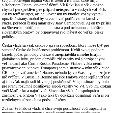
svoju neochvejnú lojalitu voči Bruselu a Berlínu, ktoré majú
s Robertom Ficom „otvorené účty“. Vít Rakušan si však možno
chystá i
perspektívu pre prípad neúspechu
v českých voľbách.
Ak by totiž neuspel, ale na Slovensku by budúce voľby vyhrali
opozičné strany, mohol by sa zachovať podľa vzoru Jaroslava
Naďa, poradcu českej ministerky Jany Černochovej. Aj on by prišiel
na Slovensko robiť poradcu ministra a pod ochranou „mladších
slovenských bratov“ by pripravoval svoj návrat do veľkej českej
politiky.
Česká vláda sa však celkovo správa spôsobom, ktorý môže byť pre
samotné Česko do budúcnosti problémom. Kvôli svojej podpore
Izraela počas genocídy v Gaze si
znepriatelila mnoho krajín
globálneho Juhu, pričom obzvlášť zlé vzťahy má s nezápadnými
veľmocami ako Čína a Rusko. Paradoxne, Fialova vláda nemá
priaznivcov ani v novej Trumpovej administratíve – kým však bude
ČR nakupovať americké zbrane, nebudú jej vo Washingtone zrejme
nič vyčítať. V Bruseli a Berlíne má síce Fialova vláda lepšie vzťahy,
aj tam však majú radi hlavne jej poslušnosť. V tejto situácii by bolo
pre Prahu rozumné posilňovať aspoň vzťahy vo V4. Svojimi krokmi
voči Maďarsku a najmä voči Slovensku však túto spoluprácu
znemožňuje. Pritom V4 ako taká by dokázala dosiahnuť veľa aj pri
rozdielnych názoroch na podstatné témy.
Zdá sa, že Fialova vláda si chce svoju poslušnosť voči západným
mocnostiam kompenzovať aspoň povýšeneckým poučovaním