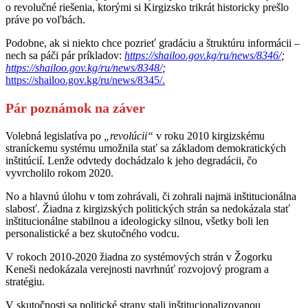
o revolučné riešenia, ktorými si Kirgizsko trikrát historicky prešlo
práve po voľbách.
Podobne, ak si niekto chce pozrieť gradáciu a štruktúru informácii –
nech sa páči pár príkladov:
https://shailoo.gov.kg/ru/news/8346/
;
https://shailoo.gov.kg/ru/news/8348/
;
https://shailoo.gov.kg/ru/news/8345/.
Pár poznámok na záver
Volebná legislatíva po
„revolúcii“
v roku 2010 kirgizskému
straníckemu systému umožnila stať sa základom demokratických
inštitúcií. Lenže odvtedy dochádzalo k jeho degradácii, čo
vyvrcholilo rokom 2020.
No a hlavnú úlohu v tom zohrávali, či zohrali najmä inštitucionálna
slabosť. Žiadna z kirgizských politických strán sa nedokázala stať
inštitucionálne stabilnou a ideologicky silnou, všetky boli len
personalistické a bez skutočného vodcu.
V rokoch 2010-2020 žiadna zo systémových strán v Žogorku
Keneši nedokázala verejnosti navrhnúť rozvojový program a
stratégiu.
V skutočnosti sa politické strany stali inštitucionalizovanou