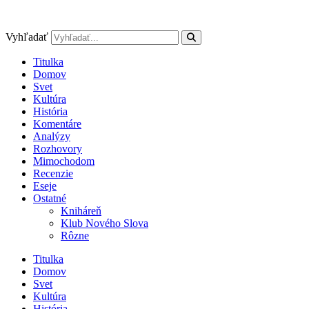
Preskočiť
na
obsah
Vyhľadať
Titulka
Domov
Svet
Kultúra
História
Komentáre
Analýzy
Rozhovory
Mimochodom
Recenzie
Eseje
Ostatné
Kniháreň
Klub Nového Slova
Rôzne
Titulka
Domov
Svet
Kultúra
História