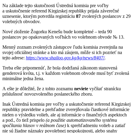
Na základe tejto skutočnosti Ústredná komisia pre voľby
a uskutočnenie referend Kirgizskej republiky prijala záverečné
uznesenie, ktorým potvrdila registráciu
87
zvolených poslancov z 29
volebných obvodov.
Nové zloženie Žogorku Kenešu bude kompletné – teda 90
poslancov po opakovaných voľbách vo volebnom obvode № 13.
Menný zoznam zvolených zástupcov ľudu komisia zverejnila na
svojej oficiálnej stránke a kto má záujem, môže si ich pozrieť na
tejto adrese:
https://www.shailoo.gov.kg/kg/news/8407/
.
Treba ešte pripomenúť, že bola dodržaná zákonom stanovená
genderová kvóta, t.j. v každom volebnom obvode musí byť zvolená
minimálne jedna žena.
A ešte je dôležité, že z tohto zoznamu
neviete
vyčítať stranícku
príslušnosť novozvoleného poslaneckého zboru.
Inak Ústredná komisia pre voľby a uskutočnenie referend Kirgizskej
republiky pravidelne a prehľadne zverejňovala čiastkové informácie
nielen o výsledku volieb, ale aj informácie o finančných aspektoch
a pod., čo tiež prispelo
(a použitie automatizovaného systému
spočítania hlasov v reálnom čase)
k sprehľadneniu volieb a zatiaľ
nie sú žiadne náznaky povolebnej nespokojnosti, alebo snahy