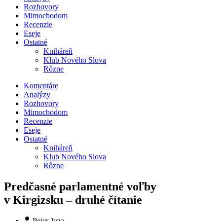
Rozhovory
Mimochodom
Recenzie
Eseje
Ostatné
Kniháreň
Klub Nového Slova
Rôzne
Komentáre
Analýzy
Rozhovory
Mimochodom
Recenzie
Eseje
Ostatné
Kniháreň
Klub Nového Slova
Rôzne
Predčasné parlamentné voľby
v Kirgizsku – druhé čítanie
Peter Juza