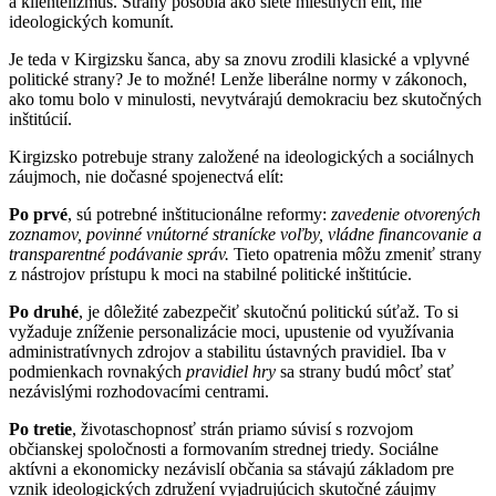
a klientelizmus. Strany pôsobia ako siete miestnych elít, nie
ideologických komunít.
Je teda v Kirgizsku šanca, aby sa znovu zrodili klasické a vplyvné
politické strany? Je to možné! Lenže liberálne normy v zákonoch,
ako tomu bolo v minulosti, nevytvárajú demokraciu bez skutočných
inštitúcií.
Kirgizsko potrebuje strany založené na ideologických a sociálnych
záujmoch, nie dočasné spojenectvá elít:
Po prvé
, sú potrebné inštitucionálne reformy:
zavedenie otvorených
zoznamov, povinné vnútorné stranícke voľby, vládne financovanie a
transparentné podávanie správ.
Tieto opatrenia môžu zmeniť strany
z nástrojov prístupu k moci na stabilné politické inštitúcie.
Po druhé
, je dôležité zabezpečiť skutočnú politickú súťaž. To si
vyžaduje zníženie personalizácie moci, upustenie od využívania
administratívnych zdrojov a stabilitu ústavných pravidiel. Iba v
podmienkach rovnakých
pravidiel hry
sa strany budú môcť stať
nezávislými rozhodovacími centrami.
Po tretie
, životaschopnosť strán priamo súvisí s rozvojom
občianskej spoločnosti a formovaním strednej triedy. Sociálne
aktívni a ekonomicky nezávislí občania sa stávajú základom pre
vznik ideologických združení vyjadrujúcich skutočné záujmy