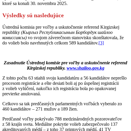
ktoré sa konali 30. novembra 2025.
Výsledky sú nasledujúce
Ústredná komisia pre voľby a uskutočnenie referend Kirgizskej
republiky
(Кыргыз Республикасынын Борбордук шайлоо
комиссиясы)
vo svojom záverečnom stanovisku skonštatovala, že
do volieb bolo navrhnutých celkom 589 kandidátov.
[3]
Zasadnutie Ústrednej komisie pre voľby a uskutočnenie referend
Kirgizskej republiky.
www.shailoo.gov.kg
Z tohto počtu 63 stiahli svoju kandidatúru a 56 kandidátov neprešlo
procesom registrácie a ešte desiati boli aj po úspešnej registrácii
z volieb vylúčení, nakoľko ich registrácia bola po opakovanej
previerke anulovaná.
Celkovo sa tak predčasných parlamentných voľbách vyberalo zo
460 kandidátov – 271 mužov a 189 žien.
Predčasné voľby pokrývalo 788 medzinárodných pozorovateľov
z 58 krajín sveta. Mediálne pokrytie volieb zabezpečovalo 137
akreditovaných médií – z toho 37 printových médií, 41 TV