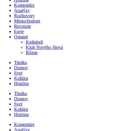
Komentáre
Analýzy
Rozhovory
Mimochodom
Recenzie
Eseje
Ostatné
Kniháreň
Klub Nového Slova
Rôzne
Titulka
Domov
Svet
Kultúra
História
Titulka
Domov
Svet
Kultúra
História
Komentáre
Analýzy