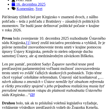
16. decembra 2025
Komentáre
,
Svet
Päťdesiaty týždeň bol pre Kirgizsko v znamení dvoch, z nášho
pohľadu – teda z pohľadu z Bratislavy – zásadných politických
momentov. Tie budú jasne definovať politické počasie v krajine
v roku 2026.
Prvou
bolo zverejnenie 10. decembra 2025 rozhodnutie Ústavného
súdu Kirgizska,
[1]
ktorý zrušil iniciatívu prezidenta a vyhlásil, že je
právne nemožné znovuobnovenie trestu smrti v krajine pomocou
úpravy Ústavy Kirgizska, pretože to nielen odporuje duchu
samotnej Ústavy, ale aj medzinárodným záväzkom Biškeku.
Len pre pamäť, prezident Sadyr Žaparov navrhol tesne pred
predčasnými parlamentnými voľbami možnosť znovuzavedenia
trestu smrti vo zvlášť ťažkých skutkových podstatách. Tejto téme
chcel vypísať celoštátne referendum. Ústavný súd konštatoval
„…
návrh zákona o zmenách v Ústave nemôže byť obsahom referenda
a všetky procedúry spojené s jeho prípadnou realizáciou musia byť
prerušené momentom vstupu do platnosti rozhodnutia Ústavného
súdu Kirgizska…“
[2]
Druhou
bolo, tak ak to príslušná volebná legislatíva vyžaduje,
vyhlásenie výsledkov predčasných volieb do Žogorku Kenešu,