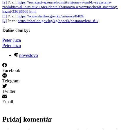
[2]
Pozri:
https://rus.azattyq.org/a/konstitutsionnyy-sud-kyrgyzstana-
zablokiroval-initsiativu-prezidenta-zhaparova-o-vozvraschenii-smertnoy-
kazni/33619969.html
[3]
Pozri:
https://www.shailoo.gov.kg/ru/news/8409/
[4]
Pozri:
https://shailoo.gov.kg/kg/npacik/postanovlen/161/
Ďalšie články:
Peter Juza
Peter Juza
noveslovo
Facebook
Telegram
Twitter
Email
Pridaj komentár