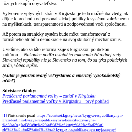
rôznych skupín obyvateľstva.
Vytvorenie vplyvných strán v Kirgizsku je teda možné iba vtedy, ak
dôjde k prechodu od personalistickej politiky k systému založenému
na myšlienkach, transparentnosti a zodpovednosti voči spoločnosti.
Až potom sa stranícky systém bude môcť transformovať z
formálneho atribútu demokracie na svoj skutočný mechanizmus.
Uvidíme, ako sa táto reforma zžije s kirgizskou politickou
kultúrou…
Nakoniec podľa ostatného rokovania Národnej rady
Slovenskej republiky nie je Slovensko na tom, čo sa týka politických
strán, vôbec lepšie.
(Autor je penzionovaný veľvyslanec a emeritný vysokoškolský
učiteľ)
Súvisiace články:
Predčasné parlamentné voľby – zatiaľ v Kirgizsku
Predčasné parlamentné voľby v Kirgizsku – prvý pohľad
[1]
Plné znenie pozri:
https://constsot.kg/kg/news/kyrgyz-respublikasynyn-
prezidentinin-kyrgyz-respublikasynyn-konstitucziyasyna-
%d3%a9zg%d3%a9rt%d2%af%d2%af-kirgiz%d2%af%d2%af-
zh%d3%a9n%d2%afnd%d3%a9-kyrgyz-respublikasynyn-myjzamyny/