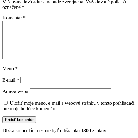
Vaša e-mailová adresa nebude zverejnená.
Vyžadované polia sú
označené
*
Komentár
*
Meno
*
E-mail
*
Adresa webu
Uložiť moje meno, e-mail a webovú stránku v tomto prehliadači
pre moje budúce komentáre.
Dĺžka komentára nesmie byť dlhšia ako 1800 znakov.