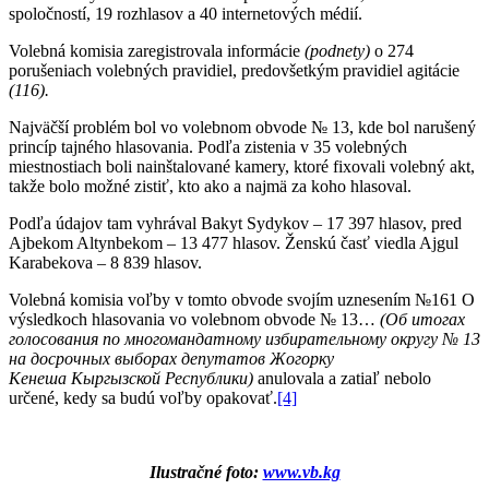
spoločností, 19 rozhlasov a 40 internetových médií.
Volebná komisia zaregistrovala informácie
(podnety)
o 274
porušeniach volebných pravidiel, predovšetkým pravidiel agitácie
(116).
Najväčší problém bol vo volebnom obvode № 13, kde bol narušený
princíp tajného hlasovania. Podľa zistenia v 35 volebných
miestnostiach boli nainštalované kamery, ktoré fixovali volebný akt,
takže bolo možné zistiť, kto ako a najmä za koho hlasoval.
Podľa údajov tam vyhrával Bakyt Sydykov – 17 397 hlasov, pred
Ajbekom Altynbekom – 13 477 hlasov. Ženskú časť viedla Ajgul
Karabekova – 8 839 hlasov.
Volebná komisia voľby v tomto obvode svojím uznesením №161 O
výsledkoch hlasovania vo volebnom obvode № 13…
(
Об итогах
голосования по многомандатному избирательному округу № 13
на досрочных выборах депутатов Жогорку
Кенеша Кыргызской Республики
)
anulovala a zatiaľ nebolo
určené, kedy sa budú voľby opakovať.
[4]
Ilustračné foto:
www.vb.kg