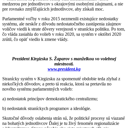
medzerou pre jednotlivcov s okrajovými osobnými záujmami, a nie
pre rovnako zmýšľajúcich jednotlivcov, aby získali moc.
Parlamentné voľby v roku 2015 nezmenili existujúce nedostatky
systému, ale neskôr z dôvodu nedostatočného zastúpenia záujmov
voličov viedli k strate dôvery verejnosti v stranícku politiku. Po tom,
čo vláda zasiahla do volieb v roku 2020, sa systém v októbri 2020
zrútil, čo opäť viedlo k zmene vlády.
Prezident Kirgizska S. Žaparov s manželkou vo volebnej
miestnosti.
www.president.kg
Stranícky systém v Kirgizsku za spomenuté obdobie teda zlyhal z
niekoľkých dôvodov, a preto tá reakcia, ktorá sa pretavila no
nového systému parlamentných volieb:
a) nedostatok princípov demokratického centralizmu;
b) nedostatok straníckych programov a ideológie.
Skutočné dôvody oslabenia strán sú, že politické procesy sú viazané
na bohatých jednotlivcov Ďalej je tu živý fenomén regionalizácie