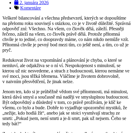
2. januára 2026
Komentáre
Veškeré bilancování a všechna předsevzetí, kterých se dopouštíme
na přelomu roku souvisejí s otázkou, co je v životě důležité. Správná
odpověď zní: Všechno. Na všem, co člověk dělá, záleží. Přesněji
řečeno, záleží na všem, co člověk právě dělá. Protože přítomná
chvíle je to jediné, co doopravdy máme, co nám nikdo nemůže vzít.
Přítomná chvíle je pevný bod mezi tím, co ještě není, a tím, co už je
pryč.
Redukovat život na vzpomínání a plánování je chyba, o které se
nemluví, ale odjakživa se o ní ví. Nespokojenost s minulostí, se
kterou už nic nesvedeme, a strach z budoucnosti, kterou nemáme ve
své moci, jsou těžká břemena. Vláčíme je životem dobrovolně,
v naivním přesvědčení, že jinak nelze.
Jenom ten, kdo si je průběžně vědom své přítomnosti, má minulost,
která dává smysl a současně má naději ve smysluplnou budoucnost.
Být odpovědný a důsledný v tom, co právě prožívám, je klíč ke
všemu, co bylo a bude. Dobře to vyjadřuje upozornění mystiků, že
„nežije, kdo hodlá žít“, anebo jak se stoici vysmívají strachu ze
smrti: „Pokud jsem, není smrti a je-li smrt, pak už nejsem. Čeho se
tedy bát?“