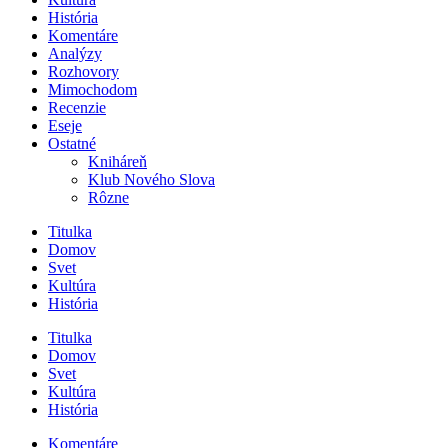
História
Komentáre
Analýzy
Rozhovory
Mimochodom
Recenzie
Eseje
Ostatné
Kniháreň
Klub Nového Slova
Rôzne
Titulka
Domov
Svet
Kultúra
História
Titulka
Domov
Svet
Kultúra
História
Komentáre