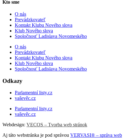
Kto sme
O nás
Prevádzkovateľ
Kontakt Klubu Nového slova
Klub Nového slova
Spoločnosť Ladislava Novomeského
O nás
Prevádzkovateľ
Kontakt Klubu Nového slova
Klub Nového slova
Spoločnosť Ladislava Novomeského
Odkazy
Parlamentní listy.cz
vaševěc.cz
Parlamentní listy.cz
vaševěc.cz
Webdesign:
VECOS – Tvorba web stránok
Aj táto webstránka je pod správou
VERVASI® – správa web