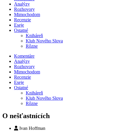
Analýzy
Rozhovory
Mimochodom
Recenzie
Eseje
Ostatné
Kniháreň
Klub Nového Slova
Rôzne
Komentáre
Analýzy
Rozhovory
Mimochodom
Recenzie
Eseje
Ostatné
Kniháreň
Klub Nového Slova
Rôzne
O nešťastnících
Ivan Hoffman