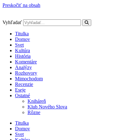
Preskočiť na obsah
Vyhľadať
Titulka
Domov
Svet
Kultúra
História
Komentáre
Analýzy
Rozhovory
Mimochodom
Recenzie
Eseje
Ostatné
Kniháreň
Klub Nového Slova
Rôzne
Titulka
Domov
Svet
Kultúra