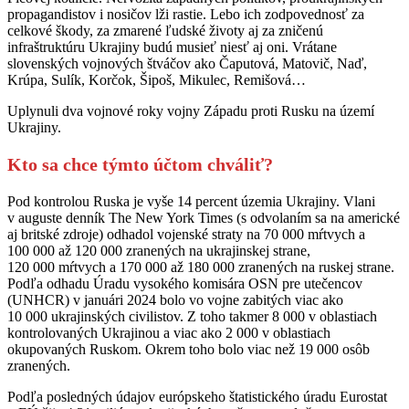
propagandistov i nosičov lži rastie. Lebo ich zodpovednosť za
celkové škody, za zmarené ľudské životy aj za zničenú
infraštruktúru Ukrajiny budú musieť niesť aj oni. Vrátane
slovenských vojnových štváčov ako Čaputová, Matovič, Naď,
Krúpa, Sulík, Korčok, Šipoš, Mikulec, Remišová…
Uplynuli dva vojnové roky vojny Západu proti Rusku na území
Ukrajiny.
Kto sa chce týmto účtom chváliť?
Pod kontrolou Ruska je vyše 14 percent územia Ukrajiny. Vlani
v auguste denník The New York Times (s odvolaním sa na americké
aj britské zdroje) odhadol vojenské straty na 70 000 mŕtvych a
100 000 až 120 000 zranených na ukrajinskej strane,
120 000 mŕtvych a 170 000 až 180 000 zranených na ruskej strane.
Podľa odhadu Úradu vysokého komisára OSN pre utečencov
(UNHCR) v januári 2024 bolo vo vojne zabitých viac ako
10 000 ukrajinských civilistov. Z toho takmer 8 000 v oblastiach
kontrolovaných Ukrajinou a viac ako 2 000 v oblastiach
okupovaných Ruskom. Okrem toho bolo viac než 19 000 osôb
zranených.
Podľa posledných údajov európskeho štatistického úradu Eurostat