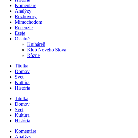
Komentáre
Analýzy
Rozhovory
Mimochodom
Recenzie
Eseje
Ostatné
Kniháreň
Klub Nového Slova
Rôzne
Titulka
Domov
Svet
Kultúra
História
Titulka
Domov
Svet
Kultúra
História
Komentáre
Analýzy