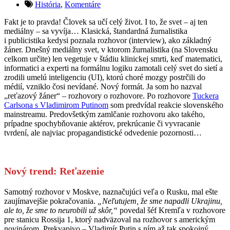
História
,
Komentáre
Fakt je to pravda! Človek sa učí celý život. I to, že svet – aj ten
mediálny – sa vyvíja… Klasická, štandardná žurnalistika
i publicistika kedysi poznala rozhovor (interview), ako základný
žáner. Dnešný mediálny svet, v ktorom žurnalistika (na Slovensku
celkom určite) len vegetuje v štádiu klinickej smrti, keď matematici,
informatici a experti na formálnu logiku zamotali celý svet do sietí a
zrodili umelú inteligenciu (UI), ktorú choré mozgy postrčili do
médií, vzniklo čosi nevídané. Nový formát. Ja som ho nazval
„reťazový žáner“ – rozhovory o rozhovore. Po rozhovore
Tuckera
Carlsona s Vladimirom Putinom
som predvídal reakcie slovenského
mainstreamu. Predovšetkým zamlčanie rozhovoru ako takého,
prípadne spochybňovanie aktérov, prekrúcanie či vyvracanie
tvrdení, ale najviac propagandistické odvedenie pozornosti…
Nový trend: Reťazenie
Samotný rozhovor v Moskve, naznačujúci veľa o Rusku, mal ešte
zaujímavejšie pokračovania.
„Neľutujem, že sme napadli Ukrajinu,
ale to, že sme to neurobili už skôr,“
povedal šéf Kremľa v rozhovore
pre stanicu Rossija 1, ktorý nadväzoval na rozhovor s americkým
novinárom. Prekvapivo – Vladimír Putin s ním až tak spokojný