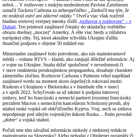
nebol… V rozhovore s ruským moderátorom Pavlom Zarubinom
označil Tuckera Carlsona za nebezpečného:
„Zaskočil ma tým, že
mi nedával ostré ani zákerné otázky.“
Oveľa viac však rozčeril
hladinu svetovej verejnej mienky ďalší
„rozhovor o rozhovore“ – v
Dubaji
. Ten priniesol zaujímavé čriepky do skladačky rozbitého
obrazu dnešnej „mocnej“ Ameriky. A ešte viac biedy a zúfalstva
európskej elity. Tej, ktorá aktuálne schválila Ukrajine ďalšiu
finančnú podporu v objeme 50 miliárd eur.
Mimoriadne zaujímavé bolo potvrdenie, ako nás mainstreamové
médiá – vrátane RTVS – klamú, ako zatajujú dôležité informácie. Aj
o vojne na Ukrajine. Snaha držať spoločnosť v nevedomosti či
v stave omámenia proukrajinskou propagandou, dosahuje charakter
zámerného zločinu. Rozhovor Carlsona s Putinom vrhol napríklad
zaujímavé svetlo na moment skoro úspešných rokovaní medzi
Ruskom a Ukrajinou v Bielorusku a v Istanbule ešte v marci
a v apríli 2022. Schyľovalo sa už takmer k podpisu mierovej
zmluvy, keď ho francúzski a nemeckí partneri (rozumej francúzsky
prezident Macron s nemeckým kancelárom Scholzom) prosili, aby
stiahol ruské vojská od obkľúčeného Kyjeva. Vraj, nech sa zmluva
nepodpisuje pod silným vojenským tlakom Ruska… Putin povedal:
„
dobre
“ a vojská stiahol.
Počuli sme túto závažnú informáciu niekedy z niektorej redakcie
mainstreamu na Slovensku? Alebo nebodaj z Obrátenej pyramídy či