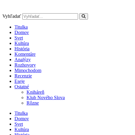
Preskočiť
na
obsah
Vyhľadať
Titulka
Domov
Svet
Kultúra
História
Komentáre
Analýzy
Rozhovory
Mimochodom
Recenzie
Eseje
Ostatné
Kniháreň
Klub Nového Slova
Rôzne
Titulka
Domov
Svet
Kultúra
História