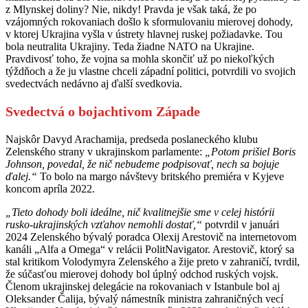
z Mlynskej doliny? Nie, nikdy! Pravda je však taká, že po
vzájomných rokovaniach došlo k sformulovaniu mierovej dohody,
v ktorej Ukrajina vyšla v ústrety hlavnej ruskej požiadavke. Tou
bola neutralita Ukrajiny. Teda žiadne NATO na Ukrajine.
Pravdivosť toho, že vojna sa mohla skončiť už po niekoľkých
týždňoch a že ju vlastne chceli západní politici, potvrdili vo svojich
svedectvách nedávno aj ďalší svedkovia.
Svedectvá o bojachtivom Západe
Najskôr Davyd Arachamija, predseda poslaneckého klubu
Zelenského strany v ukrajinskom parlamente:
„Potom prišiel Boris
Johnson, povedal, že nič nebudeme podpisovať, nech sa bojuje
ďalej.“
To bolo na margo návštevy britského premiéra v Kyjeve
koncom apríla 2022.
„Tieto dohody boli ideálne, nič kvalitnejšie sme v celej histórii
rusko-ukrajinských vzťahov nemohli dostať,“
potvrdil v januári
2024 Zelenského bývalý poradca Olexij Arestovič na internetovom
kanáli „Alfa a Omega“ v relácii PolitNavigator. Arestovič, ktorý sa
stal kritikom Volodymyra Zelenského a žije preto v zahraničí, tvrdil,
že súčasťou mierovej dohody bol úplný odchod ruských vojsk.
Členom ukrajinskej delegácie na rokovaniach v Istanbule bol aj
Oleksander Čalija, bývalý námestník ministra zahraničných vecí