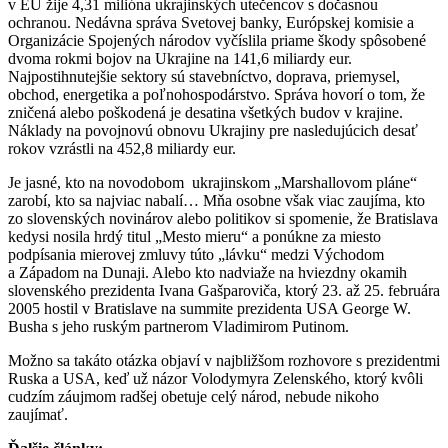
v EÚ žije 4,31 milióna ukrajinských utečencov s dočasnou
ochranou. Nedávna správa Svetovej banky, Európskej komisie a
Organizácie Spojených národov vyčíslila priame škody spôsobené
dvoma rokmi bojov na Ukrajine na 141,6 miliardy eur.
Najpostihnutejšie sektory sú stavebníctvo, doprava, priemysel,
obchod, energetika a poľnohospodárstvo. Správa hovorí o tom, že
zničená alebo poškodená je desatina všetkých budov v krajine.
Náklady na povojnovú obnovu Ukrajiny pre nasledujúcich desať
rokov vzrástli na 452,8 miliardy eur.
Je jasné, kto na novodobom ukrajinskom „Marshallovom pláne“
zarobí, kto sa najviac nabalí… Mňa osobne však viac zaujíma, kto
zo slovenských novinárov alebo politikov si spomenie, že Bratislava
kedysi nosila hrdý titul „Mesto mieru“ a ponúkne za miesto
podpísania mierovej zmluvy túto „lávku“ medzi Východom
a Západom na Dunaji. Alebo kto nadviaže na hviezdny okamih
slovenského prezidenta Ivana Gašparoviča, ktorý 23. až 25. februára
2005 hostil v Bratislave na summite prezidenta USA George W.
Busha s jeho ruským partnerom Vladimirom Putinom.
Možno sa takáto otázka objaví v najbližšom rozhovore s prezidentmi
Ruska a USA, keď už názor Volodymyra Zelenského, ktorý kvôli
cudzím záujmom radšej obetuje celý národ, nebude nikoho
zaujímať.