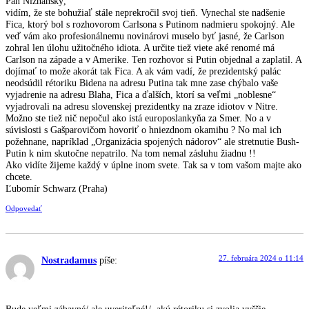
Pán Nižňanský,
vidím, že ste bohužiaľ stále neprekročil svoj tieň. Vynechal ste nadšenie
Fica, ktorý bol s rozhovorom Carlsona s Putinom nadmieru spokojný. Ale
veď vám ako profesionálnemu novinárovi muselo byť jasné, že Carlson
zohral len úlohu užitočného idiota. A určite tiež viete aké renomé má
Carlson na západe a v Amerike. Ten rozhovor si Putin objednal a zaplatil. A
dojímať to može akorát tak Fica. A ak vám vadí, že prezidentský palác
neodsúdil rétoriku Bidena na adresu Putina tak mne zase chýbalo vaše
vyjadrenie na adresu Blaha, Fica a ďalších, ktorí sa veľmi „noblesne“
vyjadrovali na adresu slovenskej prezidentky na zraze idiotov v Nitre.
Možno ste tiež nič nepočul ako istá europoslankyňa za Smer. No a v
súvislosti s Gašparovičom hovoriť o hniezdnom okamihu ? No mal ich
požehnane, napríklad „Organizácia spojených nádorov“ ale stretnutie Bush-
Putin k nim skutočne nepatrilo. Na tom nemal zásluhu žiadnu !!
Ako vidíte žijeme každý v úplne inom svete. Tak sa v tom vašom majte ako
chcete.
Ľubomír Schwarz (Praha)
Odpovedať
27. februára 2024 o 11:14
Nostradamus
píše:
Bude veľmi zábavné/ ale uveriteľné!/, akú rétoriku si zvolia vyššie