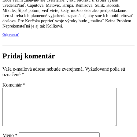
uvedení:Naď, Čaputová, Matovič, Krúpa, Remišová, Sulík, Korčok,
Mikulec,Šipoš potom, veď viete, kedy, možno skôr ako predpokladáme.
Len si treba ich plamenné vyjadrenia zapamätať, aby sme ich mohli citovať
doslova. Pre Korčoka poprieť svoje výroky bude ,,malina“ Keine Problem .
Neprekonateľná je aj tak Kolíková.
Odpovedať
Pridaj komentár
Vaša e-mailová adresa nebude zverejnená.
Vyžadované polia sú
označené
*
Komentár
*
Meno
*