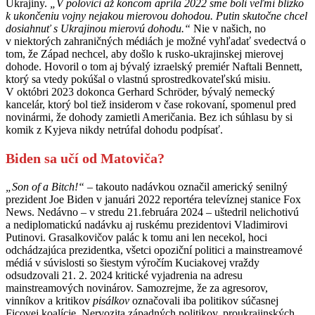
Ukrajiny.
„V polovici až koncom apríla 2022 sme boli veľmi blízko
k ukončeniu vojny nejakou mierovou dohodou. Putin skutočne chcel
dosiahnuť s Ukrajinou mierovú dohodu.“
Nie v našich, no
v niektorých zahraničných médiách je možné vyhľadať svedectvá o
tom, že Západ nechcel, aby došlo k rusko-ukrajinskej mierovej
dohode. Hovoril o tom aj bývalý izraelský premiér Naftali Bennett,
ktorý sa vtedy pokúšal o vlastnú sprostredkovateľskú misiu.
V októbri 2023 dokonca Gerhard Schröder, bývalý nemecký
kancelár, ktorý bol tiež insiderom v čase rokovaní, spomenul pred
novinármi, že dohody zamietli Američania. Bez ich súhlasu by si
komik z Kyjeva nikdy netrúfal dohodu podpísať.
Biden sa učí od Matoviča?
„Son of a Bitch!“
– takouto nadávkou označil americký senilný
prezident Joe Biden v januári 2022 reportéra televíznej stanice Fox
News. Nedávno – v stredu 21.februára 2024 – uštedril nelichotivú
a nediplomatickú nadávku aj ruskému prezidentovi Vladimirovi
Putinovi. Grasalkovičov palác k tomu ani len necekol, hoci
odchádzajúca prezidentka, všetci opoziční politici a mainstreamové
médiá v súvislosti so šiestym výročím Kuciakovej vraždy
odsudzovali 21. 2. 2024 kritické vyjadrenia na adresu
mainstreamových novinárov. Samozrejme, že za agresorov,
vinníkov a kritikov
pisálkov
označovali iba politikov súčasnej
Ficovej koalície. Nervozita západných politikov, proukrajinských