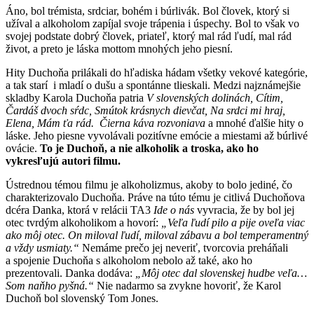
Áno, bol trémista, srdciar, bohém i búrlivák. Bol človek, ktorý si
užíval a alkoholom zapíjal svoje trápenia i úspechy. Bol to však vo
svojej podstate dobrý človek, priateľ, ktorý mal rád ľudí, mal rád
život, a preto je láska mottom mnohých jeho piesní.
Hity Duchoňa prilákali do hľadiska hádam všetky vekové kategórie,
a tak starí i mladí o dušu a spontánne tlieskali. Medzi najznámejšie
skladby Karola Duchoňa patria
V slovenských dolinách, Cítim,
Čardáš dvoch sŕdc, Smútok krásnych dievčat, Na srdci mi hraj,
Elena, Mám ťa rád. Čierna káva rozvoniava
a mnohé ďalšie hity o
láske. Jeho piesne vyvolávali pozitívne emócie a miestami až búrlivé
ovácie.
To je Duchoň, a nie alkoholik a troska, ako ho
vykresľujú autori filmu.
Ústrednou témou filmu je alkoholizmus, akoby to bolo jediné, čo
charakterizovalo Duchoňa. Práve na túto tému je citlivá Duchoňova
dcéra Danka, ktorá v relácii TA3
Ide o nás
vyvracia, že by bol jej
otec tvrdým alkoholikom a hovorí:
„Veľa ľudí pilo a pije oveľa viac
ako môj otec. On miloval ľudí, miloval zábavu a bol temperamentný
a vždy usmiaty.“
Nemáme prečo jej neveriť, tvorcovia preháňali
a spojenie Duchoňa s alkoholom nebolo až také, ako ho
prezentovali. Danka dodáva:
„Môj otec dal slovenskej hudbe veľa…
Som naňho pyšná.“
Nie nadarmo sa zvykne hovoriť, že Karol
Duchoň bol slovenský Tom Jones.