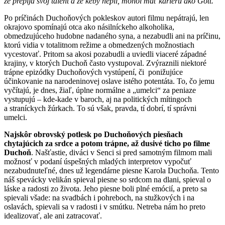
že prepíja svoj talent a že keby nepil, mohol mať kariéru ako Gott.“
Po príčinách Duchoňových pokleskov autori filmu nepátrajú, len
okrajovo spomínajú otca ako násilníckeho alkoholika,
obmedzujúceho hudobne nadaného syna, a nezabudli ani na príčinu,
ktorú vidia v totalitnom režime a obmedzených možnostiach
vycestovať. Pritom sa akosi pozabudli a uviedli viaceré západné
krajiny, v ktorých Duchoň často vystupoval. Zvýraznili niektoré
trápne epizódky Duchoňových vystúpení, či ponižujúce
účinkovanie na narodeninovej oslave istého potentáta. To, čo jemu
vyčítajú, je dnes, žiaľ, úplne normálne a „umelci“ za peniaze
vystupujú – kde-kade v baroch, aj na politických mítingoch
a straníckych žúrkach. To sú však, pravda, tí dobrí, tí správni
umelci.
Najskôr obrovský potlesk po Duchoňových piesňach
chytajúcich za srdce a potom trápne, až dusivé ticho po filme
Duchoň
. Našťastie, diváci v Senci si pred samotným filmom mali
možnosť v podaní úspešných mladých interpretov vypočuť
nezabudnuteľné, dnes už legendárne piesne Karola Duchoňa. Tento
náš spevácky velikán spieval piesne so srdcom na dlani, spieval o
láske a radosti zo života. Jeho piesne boli plné emócií, a preto sa
spievali všade: na svadbách i pohreboch, na stužkových i na
oslavách, spievali sa v radosti i v smútku. Netreba nám ho preto
idealizovať, ale ani zatracovať.