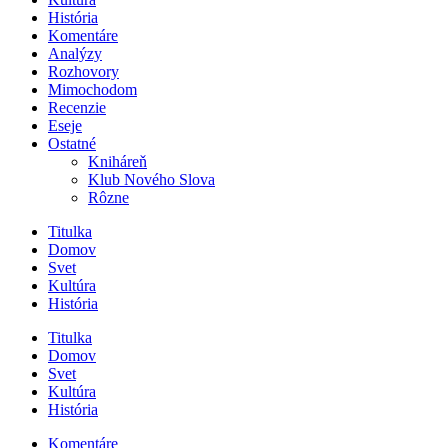
História
Komentáre
Analýzy
Rozhovory
Mimochodom
Recenzie
Eseje
Ostatné
Kniháreň
Klub Nového Slova
Rôzne
Titulka
Domov
Svet
Kultúra
História
Titulka
Domov
Svet
Kultúra
História
Komentáre