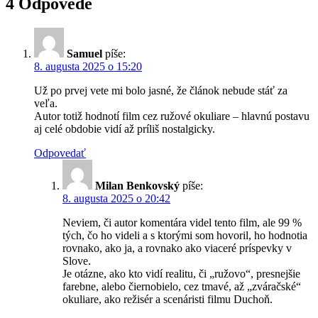
4 Odpovede
Samuel
píše:
8. augusta 2025 o 15:20
Už po prvej vete mi bolo jasné, že článok nebude stáť za
veľa.
Autor totiž hodnotí film cez ružové okuliare – hlavnú postavu
aj celé obdobie vidí až príliš nostalgicky.
Odpovedať
Milan Benkovský
píše:
8. augusta 2025 o 20:42
Neviem, či autor komentára videl tento film, ale 99 %
tých, čo ho videli a s ktorými som hovoril, ho hodnotia
rovnako, ako ja, a rovnako ako viaceré príspevky v
Slove.
Je otázne, ako kto vidí realitu, či „ružovo“, presnejšie
farebne, alebo čiernobielo, cez tmavé, až „zváračské“
okuliare, ako režisér a scenáristi filmu Duchoň.