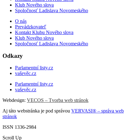
Klub Nového slova
Spoločnosť Ladislava Novomeského
O nás
Prevádzkovateľ
Kontakt Klubu Nového slova
Klub Nového slova
Spoločnosť Ladislava Novomeského
Odkazy
Parlamentní listy.cz
vaševěc.cz
Parlamentní listy.cz
vaševěc.cz
Webdesign:
VECOS – Tvorba web stránok
Aj táto webstránka je pod správou
VERVASI® – správa web
stránok
ISSN 1336-2984
Scroll Up