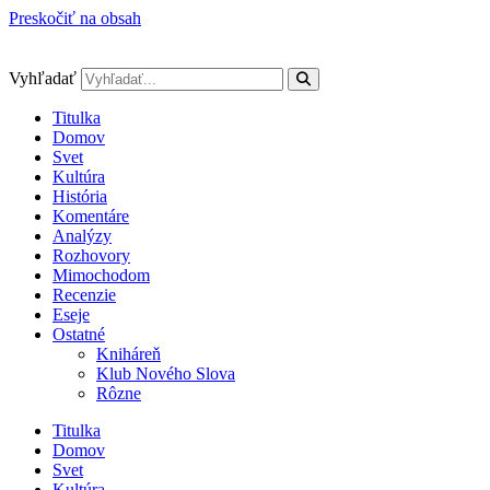
Preskočiť na obsah
Vyhľadať
Titulka
Domov
Svet
Kultúra
História
Komentáre
Analýzy
Rozhovory
Mimochodom
Recenzie
Eseje
Ostatné
Kniháreň
Klub Nového Slova
Rôzne
Titulka
Domov
Svet
Kultúra