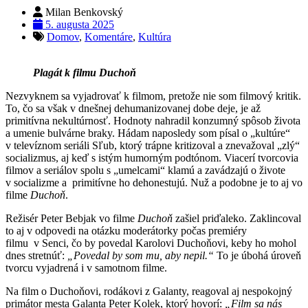
Milan Benkovský
5. augusta 2025
Domov
,
Komentáre
,
Kultúra
Plagát k filmu Duchoň
Nezvyknem sa vyjadrovať k filmom, pretože nie som filmový kritik.
To, čo sa však v dnešnej dehumanizovanej dobe deje, je až
primitívna nekultúrnosť. Hodnoty nahradil konzumný spôsob života
a umenie bulvárne braky. Hádam naposledy som písal o „kultúre“
v televíznom seriáli Sľub, ktorý trápne kritizoval a znevažoval „zlý“
socializmus, aj keď s istým humorným podtónom. Viacerí tvorcovia
filmov a seriálov spolu s „umelcami“ klamú a zavádzajú o živote
v socializme a primitívne ho dehonestujú. Nuž a podobne je to aj vo
filme
Duchoň
.
Režisér Peter Bebjak vo filme
Duchoň
zašiel priďaleko. Zaklincoval
to aj v odpovedi na otázku moderátorky počas premiéry
filmu v Senci, čo by povedal Karolovi Duchoňovi, keby ho mohol
dnes stretnúť:
„Povedal by som mu, aby nepil.“
To je úbohá úroveň
tvorcu vyjadrená i v samotnom filme.
Na film o Duchoňovi, rodákovi z Galanty, reagoval aj nespokojný
primátor mesta Galanta Peter Kolek, ktorý hovorí:
„Film sa nás