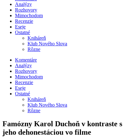
Analýzy
Rozhovory
Mimochodom
Recenzie
Eseje
Ostatné
Kniháreň
Klub Nového Slova
Rôzne
Komentáre
Analýzy
Rozhovory
Mimochodom
Recenzie
Eseje
Ostatné
Kniháreň
Klub Nového Slova
Rôzne
Famózny Karol Duchoň v kontraste s
jeho dehonestáciou vo filme