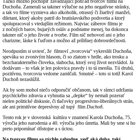
Ťažko možno pochopiť zavádzajúci pohľad tvorcov filmu na
Duchoňa. Zamerali sa takmer výlučne na jeho negatívne stránky,
a tak vo filme vyznieva ako alkoholik, otrasný či žiarlivý manžel,
diletant, ktorý akoby patril do bratislavského podsvetia a ktorý
spolupracoval s vtedajším režimom. Najviac záberov filmu je
z nočných barov, bujarých osláv a podstatne menej, ba dokonca
takmer nič o jeho živote a tvorbe. Film nič nehovorí ani o jeho
charizme, láske k ľuďom a možno až prílišnej dobrosrdečnosti.
Neodpustím si uviesť, že filmoví „tvorcovia“ vykreslili Duchoňa,
speváka so zvonivým hlasom, či so zlatom v hrdle, ako trosku a
bezcharakterného človeka, slabocha, ktorý svoj život nezvládol. Ja
dodávam – to však je len polovica pravdy i to tá menšia. Tú druhú,
pozitívnu, tvorcovia vedome zamlčali. Smutné – toto si totiž Karol
Duchoň nezaslúžil.
Ak by som mohol niečo odporučiť občanom, tak v rámci udržania
psychického zdravia a vyhnutia sa „depke“ by nemali pozerať
nielen politické diskusie, či tlačovky progresívno-liberálnych strán,
ale ani primitívne depresívny až tupý film
Duchoň
.
Tento rok je v slovenská kultúra v znamení Karola Duchoňa, 75.
výročia jeho narodenia a 40. výročia jeho úmrtia. Mali by sme si ho
preto pripomínať dôstojne a s úctou.
Na tvorcov filmu sa rýchlo zabudne, veď aká doba, takí