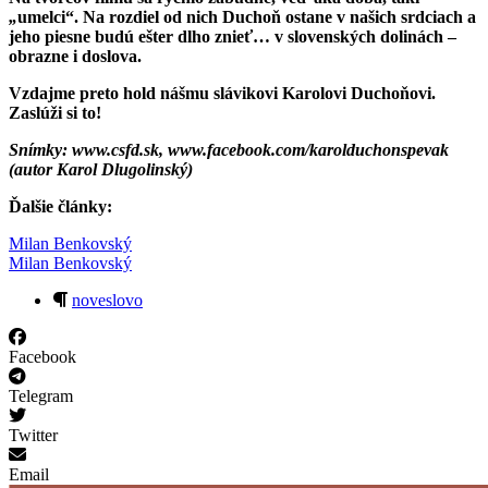
„
umelci“. Na rozdiel od nich Duchoň ostane v našich srdciach a
jeho piesne budú ešter dlho znieť… v slovenských dolinách –
obrazne i doslova.
Vzdajme preto hold nášmu slávikovi Karolovi Duchoňovi.
Zaslúži si to!
Snímky: www.csfd.sk, www.facebook.com/karolduchonspevak
(autor Karol Dlugolinský)
Ďalšie články:
Milan Benkovský
Milan Benkovský
noveslovo
Facebook
Telegram
Twitter
Email