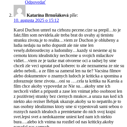
Odpovedať
Katarína Brnušáková
píše:
10. augusta 2025 o 15:12
Karol Duchon umrel na cirhozu pecene.cize sa prepil…to je
fakt.film som nevidela.ale treba brat do uvahy aj tienistu
stranku zivota.je to realita…viem ze Duchon je oblubeny a
ludia nedaju na neho dopustit ale nie sme len
vesely.dobrosrdecny a ludomilny…kazdy si nesieme aj tu
cernotu ktoru idealisticky nechceme u svojich milacikov
vidiet…viem ze je tazke mat otvorene oci a radsej by sme
chceli zle veci upratat pod koberec to ale neznamena ze nie su
alebo neboli.. a ze film sa zameral len na tie? Vacsina filmov
alebo dokumentov o znamych ludoch je kriticka a spomina a
zdoraznuje tiene zivota…oni su ….cela ta kritika na Karola a
film chce akoby vypovedat ze Nie su…akoby sme ich
nechceli vidiet a pripustit a zase len vnimat jeho osobnost len
z pozitivnej stranky bez ciernych mrakov..a uraza nas ked ich
niekto ako reziser Bebjak ukazuje.akoby sa to nepatrilo.je to
nas osobny idealizmus ktory sme si vypestovali sami sebou o
roznych nasich idealoch a premietame do nich svoj krajsi
svet.lepsi svet a nedokazeme uniest ked nam ich niekto
bura….alebo ich vnima na rozdiel od nas kriticky.akoby
napadal nas samych