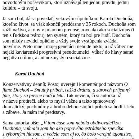
novodobým boľševikom, ktorí uznávajú len jednu pravdu, jednu
kultúru – tú svoju.
Ja som bol, dá sa povedať, vekovým súputníkom Karola Duchoňa,
ktorého život sa však skončil predčasne v 35 rokoch. Duchoňa som
zažil naživo, akoby v priamom prenose, rovnako ako socializmus (i
ten s ľudskou tvárou); ten systém, ktorý tu bol pre ľudí. Duchoňa
som nikdy nevidel opitého a vždy svoje vystúpenia zvládal
bravúrne. Preto mne i mojej generácii nebude nikto, a už vôbec nie
nejakí kaviarenskí progresívni pseudoumelci, vtĺkať do hlavy samé
negatíva o ňom, a ani nezmysly o socializme.
Karol Duchoň
Konzervatívny denník Postoj uverejnil komentár pod názvom
O
filme Duchoň – Smutný príbeh
,
ťažká dráma, a zároveň príjemný
film, ktorý sa presne hodí k letu.
Tak neviem, či si autorka už
v názve protirečí, alebo to myslí vážne a takto spracovaný
dramatický, pochmúrny a hrubo dehonestujúci príbeh sa hodí k letu
a zábave. Ja mám iné predstavy.
Sama autorka píše:
„V tom čase som nebola obdivovateľkou
Duchoňa, vnímala som ho ako popového estrádneho speváka
s výborným hlasom, a vedela som aj to, čo bolo verejné tajomstvo,