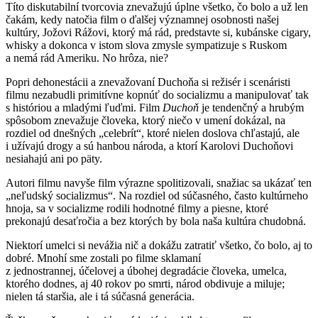
Títo diskutabilní tvorcovia znevažujú úplne všetko, čo bolo a už len
čakám, kedy natočia film o ďalšej významnej osobnosti našej
kultúry, Jožovi Rážovi, ktorý má rád, predstavte si, kubánske cigary,
whisky a dokonca v istom slova zmysle sympatizuje s Ruskom
a nemá rád Ameriku. No hrôza, nie?
Popri dehonestácii a znevažovaní Duchoňa si režisér i scenáristi
filmu nezabudli primitívne kopnúť do socializmu a manipulovať tak
s históriou a mladými ľuďmi. Film
Duchoň
je tendenčný a hrubým
spôsobom znevažuje človeka, ktorý niečo v umení dokázal, na
rozdiel od dnešných „celebrít“, ktoré nielen doslova chľastajú, ale
i užívajú drogy a sú hanbou národa, a ktorí Karolovi Duchoňovi
nesiahajú ani po päty.
Autori filmu navyše film výrazne spolitizovali, snažiac sa ukázať ten
„neľudský socializmus“. Na rozdiel od súčasného, často kultúrneho
hnoja, sa v socializme rodili hodnotné filmy a piesne, ktoré
prekonajú desaťročia a bez ktorých by bola naša kultúra chudobná.
Niektorí umelci si nevážia nič a dokážu zatratiť všetko, čo bolo, aj to
dobré. Mnohí sme zostali po filme sklamaní
z jednostrannej, účelovej a úbohej degradácie človeka, umelca,
ktorého dodnes, aj 40 rokov po smrti, národ obdivuje a miluje;
nielen tá staršia, ale i tá súčasná generácia.