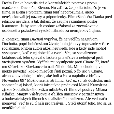
Dcéra Danka hovorila tiež o konzultáciách tvorcov s prvou
manželkou Duchoňa, Elenou. No zdá sa, že podľa toho, čo je vo
filme, si Elena s tvorcami filmu buď neporozumela, alebo
nerešpektovali jej názory a pripomienky. Film ešte dcéra Danka pred
reláciou nevidela, a tak dúfam, že zaujme razantnejší postoj
k autorom. Ja by som ich osobne zažaloval za znevažovanie
osobnosti a požadoval vysokú náhradu za nemajetkovú ujmu.
Z kontextu filmu
Duchoň
vyplýva, že najväčším negatívom
Duchoňa, popri bohémskom živote, bolo jeho vystupovanie v čase
socializmu. Pritom autori akosi neuviedli, kde a kedy inde mohol
vystupovať, keď v tej dobe žil a tvoril. Vraj so socializmom
kolaboroval, lebo spieval o láske a priateľstve a nebojoval proti
vtedajšiemu systému. Vyčítali mu vystúpenie proti Charte 77, ktoré
mu šéfovia zo Slovkoncertu natlačili do rúk. Mimochodom, vie
niekto povedať, koľko mladých ľudí pozná, o čo išlo v Charte,
alebo z novodobej histórie, aké boli a čo sa naplnilo z ideálov
Novembra 89? Možno scenáristi filmu, keď už sú tak dôslední, mali
spomenúť aj báseň, ktorú iniciatívne predniesol Maroš Kramár na
zjazde Socialistického zväzu mládeže, či filmové postavy Milana
Kňažka, Magdy Vášáryovej a ďalších umelcov v partizánskych
a budovateľských filmoch socialistického realizmu. Ale veď načo
menovať, veď to sú tí naši progresívni… Stačí utopiť toho, kto sa už
nemôže brániť.