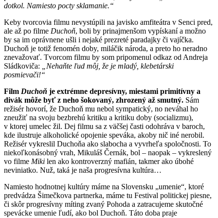
dotkol. Namiesto pocty sklamanie.“
Keby tvorcovia filmu nevystúpili na javisko amfiteátra v Senci pred,
ale až po filme
Duchoň
, boli by prinajmenšom vypískaní a možno
by sa im oprávnene ušli i nejaké prezreté paradajky či vajíčka.
Duchoň je totiž fenomén doby, miláčik národa, a preto ho neradno
znevažovať. Tvorcom filmu by som pripomenul odkaz od Andreja
Sládkoviča:
„Nehaňte ľud môj, že je mladý, klebetárski
posmievači!“
Film
Duchoň
je extrémne depresívny, miestami primitívny a
divák môže byť z neho šokovaný, zhrozený až smutný.
Sám
režisér hovorí, že Duchoň mu nebol sympatický, no neváhal ho
zneužiť na svoju bezbrehú kritiku a kritiku doby (socializmu),
v ktorej umelec žil. Dej filmu sa z väčšej časti odohráva v baroch,
kde ilustruje alkoholické opojenie speváka, akoby nič iné nerobil.
Režisér vykreslil Duchoňa ako slabocha a vyvrheľa spoločnosti. To
niekoľkonásobný vrah, Mikuláš Černák, bol – naopak – vykreslený
vo filme
Miki
len ako kontroverzný mafián, takmer ako úbohé
neviniatko. Nuž, taká je naša progresívna kultúra…
Namiesto hodnotnej kultúry máme na Slovensku „umenie“, ktoré
predvádza Šimečkova partnerka,
máme tu Festival politickej piesne,
či skôr progresívny míting zvaný Pohoda a zatracujeme skutočné
spevácke umenie ľudí, ako bol Duchoň. Táto doba praje