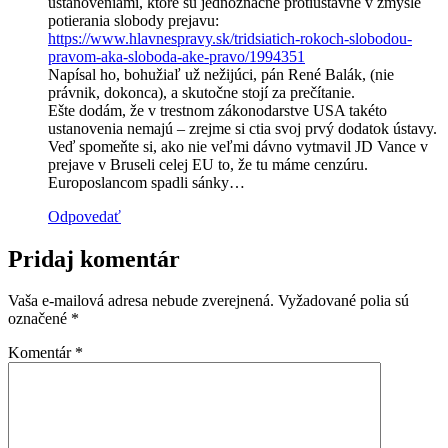
ustanoveniami, ktoré sú jednoznačne protiústavné v zmysle
potierania slobody prejavu:
https://www.hlavnespravy.sk/tridsiatich-rokoch-slobodou-
pravom-aka-sloboda-ake-pravo/1994351
Napísal ho, bohužiaľ už nežijúci, pán René Balák, (nie
právnik, dokonca), a skutočne stojí za prečítanie.
Ešte dodám, že v trestnom zákonodarstve USA takéto
ustanovenia nemajú – zrejme si ctia svoj prvý dodatok ústavy.
Veď spomeňte si, ako nie veľmi dávno vytmavil JD Vance v
prejave v Bruseli celej EU to, že tu máme cenzúru.
Europoslancom spadli sánky…
Odpovedať
Pridaj komentár
Vaša e-mailová adresa nebude zverejnená.
Vyžadované polia sú
označené
*
Komentár
*