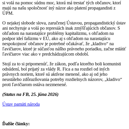
si volá na pomoc súdnu moc, ktorá má trestať tých občanov, ktorí
majú na našu spoločnosť iný názor ako platení propagandisti z
ÚPM.
O nejakej slobode slova, zaručenej Ústavou, propagandistický ústav
ani nechyruje a volá po represiách inak zmýšľajúcich občanov. S
ohľadom na narastajúce problémy kapitalizmu, s ohľadom na
podpor ideí fašizmu v EÚ, ako aj s ohľadom na narastajúcu
nespokojnosť občanov je potrebné očakávať, že „kladivo“ na
ľavičiarov, ktoré je súčasťou nášho právneho poriadku, začne mlátiť
ľavičiarov viac ako v predchádzajúcom období.
Stojí za to si pripomenúť, že zákon, podľa ktorého boli komunisti
odsúdení, bol prijatý za vlády R. Fica a na rozdiel od iných
právnych noriem, ktoré sú aktívne menené, ako aj od jeho
neustáleho zdôrazňovania potreby rozdielnych názorov, „kladivo“
proti ľavičiarom ostáva nezmenené.
(Status na FB, 25. júna 2026)
Ústav pamäti národa
Ďalšie články: