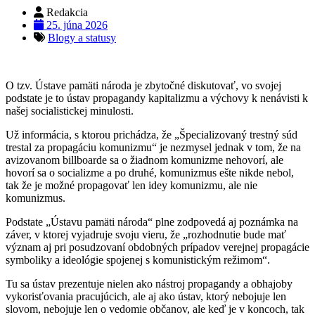
Redakcia
25. júna 2026
Blogy a statusy
O tzv. Ústave pamäti národa je zbytočné diskutovať, vo svojej
podstate je to ústav propagandy kapitalizmu a výchovy k nenávisti k
našej socialistickej minulosti.
Už informácia, s ktorou prichádza, že „Špecializovaný trestný súd
trestal za propagáciu komunizmu“ je nezmysel jednak v tom, že na
avizovanom billboarde sa o žiadnom komunizme nehovorí, ale
hovorí sa o socializme a po druhé, komunizmus ešte nikde nebol,
tak že je možné propagovať len idey komunizmu, ale nie
komunizmus.
Podstate „Ústavu pamäti národa“ plne zodpovedá aj poznámka na
záver, v ktorej vyjadruje svoju vieru, že „rozhodnutie bude mať
význam aj pri posudzovaní obdobných prípadov verejnej propagácie
symboliky a ideológie spojenej s komunistickým režimom“.
Tu sa ústav prezentuje nielen ako nástroj propagandy a obhajoby
vykorisťovania pracujúcich, ale aj ako ústav, ktorý nebojuje len
slovom, nebojuje len o vedomie občanov, ale keď je v koncoch, tak