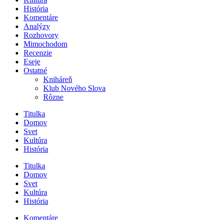
História
Komentáre
Analýzy
Rozhovory
Mimochodom
Recenzie
Eseje
Ostatné
Kniháreň
Klub Nového Slova
Rôzne
Titulka
Domov
Svet
Kultúra
História
Titulka
Domov
Svet
Kultúra
História
Komentáre