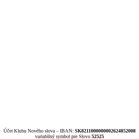
Účet Klubu Nového slova – IBAN:
SK8211000000002624852008
variabilný symbol pre Slovo
52525