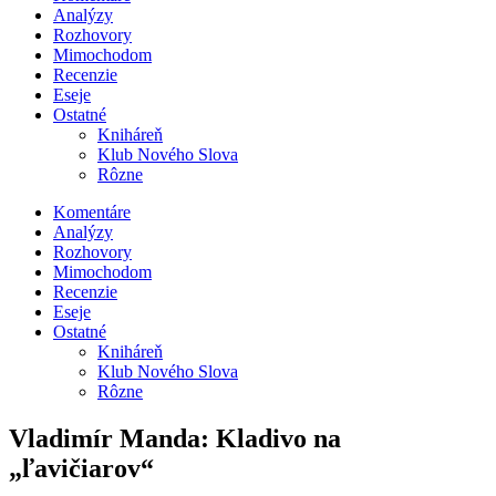
Analýzy
Rozhovory
Mimochodom
Recenzie
Eseje
Ostatné
Kniháreň
Klub Nového Slova
Rôzne
Komentáre
Analýzy
Rozhovory
Mimochodom
Recenzie
Eseje
Ostatné
Kniháreň
Klub Nového Slova
Rôzne
Vladimír Manda: Kladivo na
„ľavičiarov“