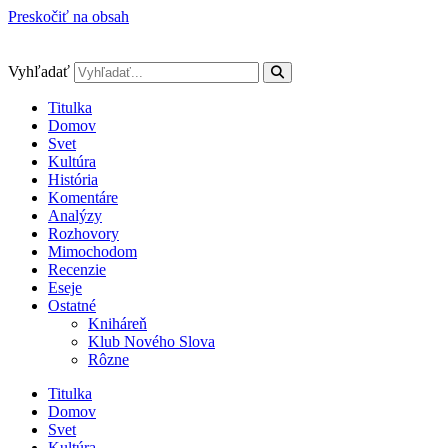
Preskočiť na obsah
Vyhľadať
Titulka
Domov
Svet
Kultúra
História
Komentáre
Analýzy
Rozhovory
Mimochodom
Recenzie
Eseje
Ostatné
Kniháreň
Klub Nového Slova
Rôzne
Titulka
Domov
Svet
Kultúra