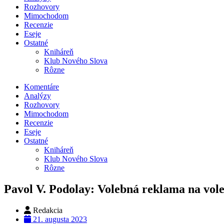
Rozhovory
Mimochodom
Recenzie
Eseje
Ostatné
Kniháreň
Klub Nového Slova
Rôzne
Komentáre
Analýzy
Rozhovory
Mimochodom
Recenzie
Eseje
Ostatné
Kniháreň
Klub Nového Slova
Rôzne
Pavol V. Podolay: Volebná reklama na vol
Redakcia
21. augusta 2023