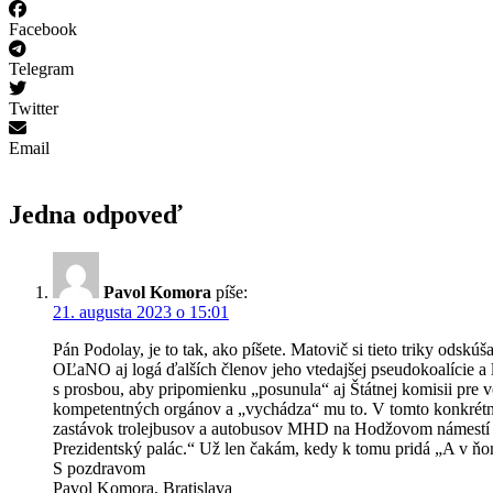
Facebook
Telegram
Twitter
Email
Jedna odpoveď
Pavol Komora
píše:
21. augusta 2023 o 15:01
Pán Podolay, je to tak, ako píšete. Matovič si tieto triky od
OĽaNO aj logá ďalších členov jeho vtedajšej pseudokoalície a lo
s prosbou, aby pripomienku „posunula“ aj Štátnej komisii pre v
kompetentných orgánov a „vychádza“ mu to. V tomto konkrétnom
zastávok trolejbusov a autobusov MHD na Hodžovom námestí v B
Prezidentský palác.“ Už len čakám, kedy k tomu pridá „A v ň
S pozdravom
Pavol Komora, Bratislava