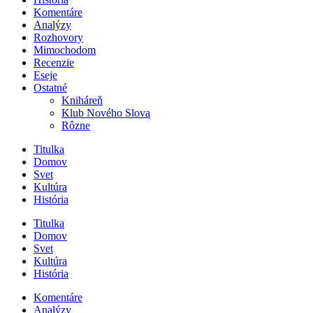
Komentáre
Analýzy
Rozhovory
Mimochodom
Recenzie
Eseje
Ostatné
Kniháreň
Klub Nového Slova
Rôzne
Titulka
Domov
Svet
Kultúra
História
Titulka
Domov
Svet
Kultúra
História
Komentáre
Analýzy