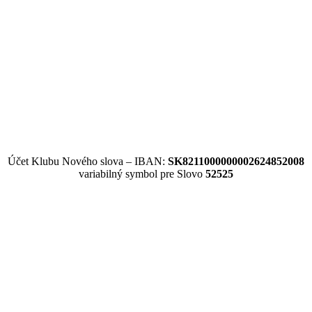
Účet Klubu Nového slova – IBAN:
SK8211000000002624852008
variabilný symbol pre Slovo
52525