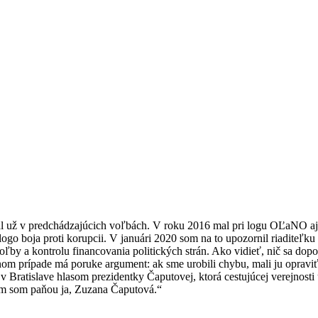
skúšal už v predchádzajúcich voľbách. V roku 2016 mal pri logu OĽaNO 
go boja proti korupcii. V januári 2020 som na to upozornil riaditeľku 
oľby a kontrolu financovania politických strán. Ako vidieť, nič sa dopo
 prípade má poruke argument: ak sme urobili chybu, mali ju opraviť.
ratislave hlasom prezidentky Čaputovej, ktorá cestujúcej verejnosti
om som paňou ja, Zuzana Čaputová.“