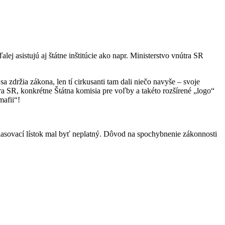
 asistujú aj štátne inštitúcie ako napr. Ministerstvo vnútra SR
a zdržia zákona, len tí cirkusanti tam dali niečo navyše – svoje
ra SR, konkrétne Štátna komisia pre voľby a takéto rozšírené „logo“
mafii“!
 hlasovací lístok mal byť neplatný. Dôvod na spochybnenie zákonnosti