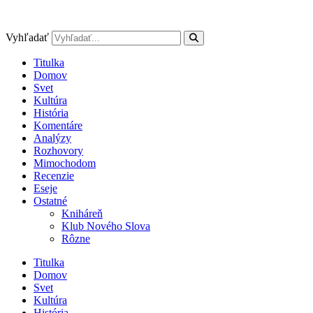
Preskočiť
na
obsah
Vyhľadať
Titulka
Domov
Svet
Kultúra
História
Komentáre
Analýzy
Rozhovory
Mimochodom
Recenzie
Eseje
Ostatné
Kniháreň
Klub Nového Slova
Rôzne
Titulka
Domov
Svet
Kultúra
História