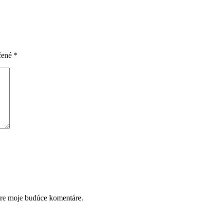
čené
*
pre moje budúce komentáre.