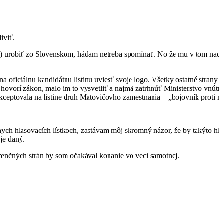
iviť.
urobiť zo Slovenskom, hádam netreba spomínať. No že mu v tom naďalej
oficiálnu kandidátnu listinu uviesť svoje logo. Všetky ostatné strany s
hovorí zákon, malo im to vysvetliť a najmä zatrhnúť Ministerstvo vnút
akceptovala na listine druh Matovičovho zamestnania – „bojovník proti 
iálnych hlasovacích lístkoch, zastávam môj skromný názor, že by takýto
je daný.
renčných strán by som očakával konanie vo veci samotnej.