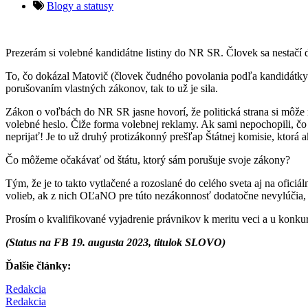
Blogy a statusy
Prezerám si volebné kandidátne listiny do NR SR. Človek sa nestačí d
To, čo dokázal Matovič (človek čudného povolania podľa kandidátky) 
porušovaním vlastných zákonov, tak to už je sila.
Zákon o voľbách do NR SR jasne hovorí, že politická strana si môže na 
volebné heslo. Čiže forma volebnej reklamy. Ak sami nepochopili, čo 
neprijať! Je to už druhý protizákonný prešľap Štátnej komisie, ktorá 
Čo môžeme očakávať od štátu, ktorý sám porušuje svoje zákony?
Tým, že je to takto vytlačené a rozoslané do celého sveta aj na ofic
volieb, ak z nich OĽaNO pre túto nezákonnosť dodatočne nevylúčia, 
Prosím o kvalifikované vyjadrenie právnikov k meritu veci a u konku
(Status na FB 19. augusta 2023, titulok SLOVO)
Ďalšie články:
Redakcia
Redakcia