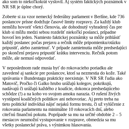
ako som to niekoľkokrát vyslovil. Aj systém faktických poznámok v
NR SR je úplne chorý.
Zoberte si za vzor nemecký federálny parlament v Berlíne, kde 736
poslancov prísne dodržuje časové limity rozpravy. Za každý klub
nemôžu hovoriť všetci členovia, ale dohodnutý vyhradený čas pre
klub si môžu medzi sebou rozdeliť niekoľkí poslanci, prípadne
hovorí len jeden. Namiesto faktickej poznámky sa môže prihlásiť
každý poslanec počas prejavu a rečník môže pripomienku/otázku
pripustiť, alebo zamietnuť. V prípade zamietnutia môže predsedajúci
po skončení prejavu pripustiť krátku intervenciu. Rečník potom
môže, ale nemusí odpovedať.
V neposlednom rade musia byť do rokovacieho poriadku ale
zavedené aj sankcie pre poslancov, ktorí sa nezmestia do kože. Také
správania v Bundestagu prakticky neexistuje. V NR SR ľudia ako
Matovič, Pročko či Galko hrubo urážajú kolegov, pokrikujú,
nadávajú či urážajú každého z koalície, dokonca predsedajúceho
schôdze (!) a na koho vo svojom amoku narazia. O rušení živých
vystúpení koaličných politikov ani nehovoriac. Aj preto treba na
tieto politické indivíduá nájsť nejakú formu trestu, či už vylúčenie z
rokovania parlamentu na minimálne 10 rokovacích dní, alebo
citeľnú finančnú pokutu. Poprípade sa mu na určité obdobie 2 – 5
mesiacov neumožní vystupovanie v rozprave, obmedzia sa mu
všetky poslanecké práva, s výnimkou hlasovania.