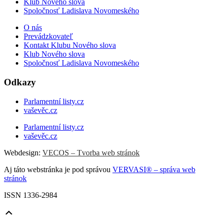
Klub Nového slova
Spoločnosť Ladislava Novomeského
O nás
Prevádzkovateľ
Kontakt Klubu Nového slova
Klub Nového slova
Spoločnosť Ladislava Novomeského
Odkazy
Parlamentní listy.cz
vaševěc.cz
Parlamentní listy.cz
vaševěc.cz
Webdesign:
VECOS – Tvorba web stránok
Aj táto webstránka je pod správou
VERVASI® – správa web
stránok
ISSN 1336-2984
Scroll