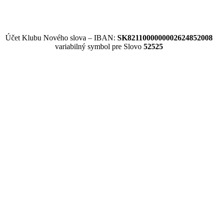
Účet Klubu Nového slova – IBAN:
SK8211000000002624852008
variabilný symbol pre Slovo
52525