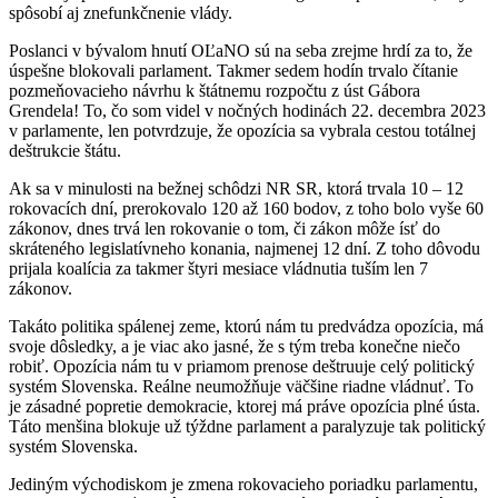
spôsobí aj znefunkčnenie vlády.
Poslanci v bývalom hnutí OĽaNO sú na seba zrejme hrdí za to, že
úspešne blokovali parlament. Takmer sedem hodín trvalo čítanie
pozmeňovacieho návrhu k štátnemu rozpočtu z úst Gábora
Grendela! To, čo som videl v nočných hodinách 22. decembra 2023
v parlamente, len potvrdzuje, že opozícia sa vybrala cestou totálnej
deštrukcie štátu.
Ak sa v minulosti na bežnej schôdzi NR SR, ktorá trvala 10 – 12
rokovacích dní, prerokovalo 120 až 160 bodov, z toho bolo vyše 60
zákonov, dnes trvá len rokovanie o tom, či zákon môže ísť do
skráteného legislatívneho konania, najmenej 12 dní. Z toho dôvodu
prijala koalícia za takmer štyri mesiace vládnutia tuším len 7
zákonov.
Takáto politika spálenej zeme, ktorú nám tu predvádza opozícia, má
svoje dôsledky, a je viac ako jasné, že s tým treba konečne niečo
robiť. Opozícia nám tu v priamom prenose deštruuje celý politický
systém Slovenska. Reálne neumožňuje väčšine riadne vládnuť. To
je zásadné popretie demokracie, ktorej má práve opozícia plné ústa.
Táto menšina blokuje už týždne parlament a paralyzuje tak politický
systém Slovenska.
Jediným východiskom je zmena rokovacieho poriadku parlamentu,