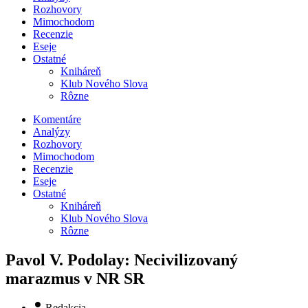
Rozhovory
Mimochodom
Recenzie
Eseje
Ostatné
Kniháreň
Klub Nového Slova
Rôzne
Komentáre
Analýzy
Rozhovory
Mimochodom
Recenzie
Eseje
Ostatné
Kniháreň
Klub Nového Slova
Rôzne
Pavol V. Podolay: Necivilizovaný
marazmus v NR SR
Redakcia