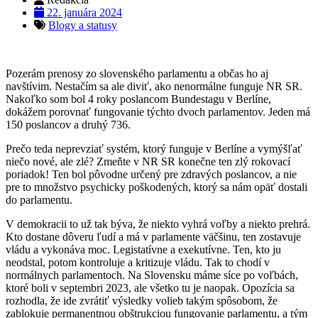
22. januára 2024
Blogy a statusy
Pozerám prenosy zo slovenského parlamentu a občas ho aj
navštívim. Nestačím sa ale diviť, ako nenormálne funguje NR SR.
Nakoľko som bol 4 roky poslancom Bundestagu v Berlíne,
dokážem porovnať fungovanie týchto dvoch parlamentov. Jeden má
150 poslancov a druhý 736.
Prečo teda neprevziať systém, ktorý funguje v Berlíne a vymýšľať
niečo nové, ale zlé? Zmeňte v NR SR konečne ten zlý rokovací
poriadok! Ten bol pôvodne určený pre zdravých poslancov, a nie
pre to množstvo psychicky poškodených, ktorý sa nám opäť dostali
do parlamentu.
V demokracii to už tak býva, že niekto vyhrá voľby a niekto prehrá.
Kto dostane dôveru ľudí a má v parlamente väčšinu, ten zostavuje
vládu a vykonáva moc. Legistatívne a exekutívne. Ten, kto ju
neodstal, potom kontroluje a kritizuje vládu. Tak to chodí v
normálnych parlamentoch. Na Slovensku máme síce po voľbách,
ktoré boli v septembri 2023, ale všetko tu je naopak. Opozícia sa
rozhodla, že ide zvrátiť výsledky volieb takým spôsobom, že
zablokuje permanentnou obštrukciou fungovanie parlamentu, a tým