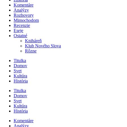
Komentáre
Analýzy
Rozhovory
Mimochodom
Recenzie
Eseje
Ostatné
Kniháreň
Klub Nového Slova
Rôzne
Titulka
Domov
Svet
Kultúra
História
Titulka
Domov
Svet
Kultúra
História
Komentáre
Analýzy