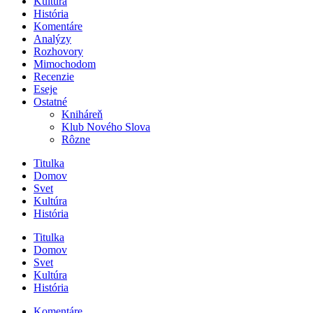
Kultúra
História
Komentáre
Analýzy
Rozhovory
Mimochodom
Recenzie
Eseje
Ostatné
Kniháreň
Klub Nového Slova
Rôzne
Titulka
Domov
Svet
Kultúra
História
Titulka
Domov
Svet
Kultúra
História
Komentáre