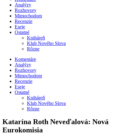
Analýzy
Rozhovory
Mimochodom
Recenzie
Eseje
Ostatné
Kniháreň
Klub Nového Slova
Rôzne
Komentáre
Analýzy
Rozhovory
Mimochodom
Recenzie
Eseje
Ostatné
Kniháreň
Klub Nového Slova
Rôzne
Katarína Roth Neveďalová: Nová
Eurokomisia