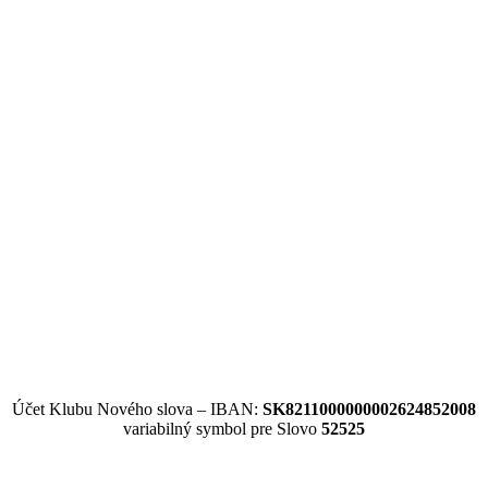
Účet Klubu Nového slova – IBAN:
SK8211000000002624852008
variabilný symbol pre Slovo
52525