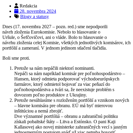
Redakcia
28. novembra 2024
Blogy a statusy
Dnes (17. novembra 2027 – pozn. red.) sme nepodporili
návrh zloženia Eurokomisie. Nebolo to hlasovanie o
Uršule, o Šefčovičovi, ani o vláde. Bolo to hlasovanie o
návrhu zloženia celej Komisie, všetkých jednotlivých komisárov, ich
portfólií a zameraní. V jednom jedinom stlačení tlačidla.
Boli sme proti.
Pretože sa nám nepáčili niektorí nominanti.
Nepáči sa nám napríklad komisár pre poľnohospodárstvo –
Hansen, ktorý odmieta podporovať východoeurópskych
farmárov, ktorý odmietol bojovať za viac peňazí do
poľnohospodárstva a tvári sa, že neexistuje problém s
dovozom poľno produktov z Ukrajiny.
Pretože nesúhlasíme s rozložením portfólií a vznikom nových
– hlavne komisára pre obranu. EÚ má byť mierovou
inštitúciou a nemá zbrojiť.
Dve významné portfóliá – obranu a zahraničnú politiku
získali pobaltské štáty – Litva a Estónsko. O pani Kaji
Kallasovej ako novej ministerke zahraničných vecí s jasným
jednosmerným postojom snáď už viac netreba hovoriť.