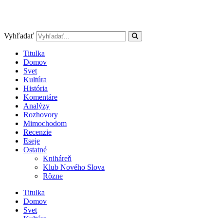
Vyhľadať
Titulka
Domov
Svet
Kultúra
História
Komentáre
Analýzy
Rozhovory
Mimochodom
Recenzie
Eseje
Ostatné
Kniháreň
Klub Nového Slova
Rôzne
Titulka
Domov
Svet