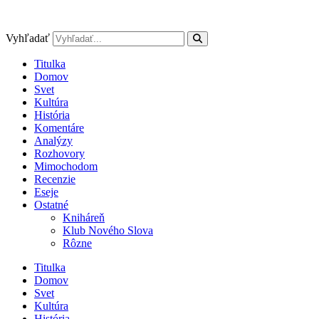
Preskočiť
na
obsah
Vyhľadať
Titulka
Domov
Svet
Kultúra
História
Komentáre
Analýzy
Rozhovory
Mimochodom
Recenzie
Eseje
Ostatné
Kniháreň
Klub Nového Slova
Rôzne
Titulka
Domov
Svet
Kultúra
História