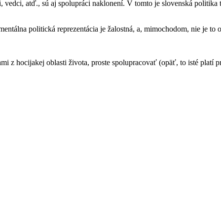
edci, atď., sú aj spolupráci naklonení. V tomto je slovenská politika
tálna politická reprezentácia je žalostná, a, mimochodom, nie je to oveľ
ami z hocijakej oblasti života, proste spolupracovať (opäť, to isté platí 