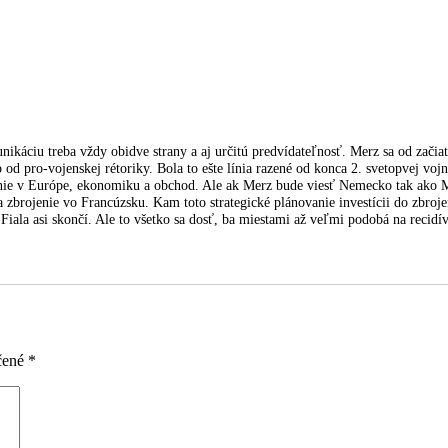
ikáciu treba vždy obidve strany a aj určitú predvídateľnosť. Merz sa od začiat
up od pro-vojenskej rétoriky. Bola to ešte línia razené od konca 2. svetopvej vo
vanie v Európe, ekonomiku a obchod. Ale ak Merz bude viesť Nemecko tak ako M
 zbrojenie vo Francúzsku. Kam toto strategické plánovanie investícii do zbroje
Fiala asi skončí. Ale to všetko sa dosť, ba miestami až veľmi podobá na recidívu
čené
*