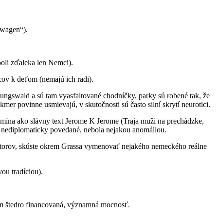
swagen“).
oli zďaleka len Nemci).
cov k deťom (nemajú ich radi).
olungswald a sú tam vyasfaltované chodníčky, parky sú robené tak, že
mer povinne usmievajú, v skutočnosti sú často silní skrytí neurotici.
pomína ako slávny text Jerome K Jerome (Traja muži na prechádzke,
, nediplomaticky povedané, nebola nejakou anomáliou.
autorov, skúste okrem Grassa vymenovať nejakého nemeckého reálne
ou tradíciou).
 tam štedro financovaná, významná mocnosť.