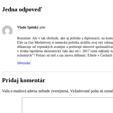
Jedna odpoveď
Vlado Spišský
píše:
Rozumné. Ale v tak obchode, ako aj politike a diplomacii, na komun
Ešte za čias Merkelovej si nemecká politika strážila svoj istý odst
dištancuje od vojenských avantjur a preferuje mierové spolunaží
v úvahu lapidárnu ekonomický fakt ako od r. 2017 rastú náklady na
ochotných“? Poliaci sú tiež a zas znova zblbnutí. Ešteže v Čechách 
Odpovedať
Pridaj komentár
Vaša e-mailová adresa nebude zverejnená.
Vyžadované polia sú ozna