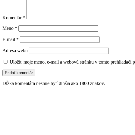
Komentár
*
Meno
*
E-mail
*
Adresa webu
Uložiť moje meno, e-mail a webovú stránku v tomto prehliadači 
Dĺžka komentára nesmie byť dlhšia ako 1800 znakov.