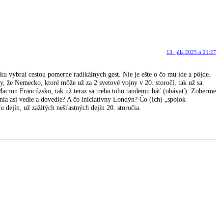
13. júla 2025 o 21:27
ku vybral cestou pomerne radikálnych gest. Nie je ešte o čo mu ide a pôjde.
jny, že Nemecko, ktoré môže už za 2 svetové vojny v 20. storočí, tak už sa
acron Francúzsko, tak už teraz sa treba toho tandemu báť (obávať). Zoberme
nia asi vedie a dovedie? A čo iniciatívny Londýn? Čo (ich) „spolok
 dejín, už zažitých nešťastných dejín 20. storočia.