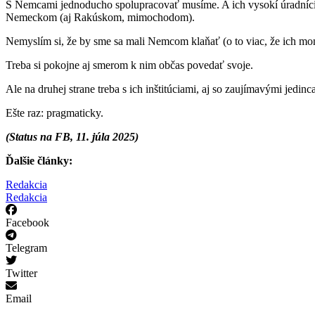
S Nemcami jednoducho spolupracovať musíme. A ich vysokí úradníci, v
Nemeckom (aj Rakúskom, mimochodom).
Nemyslím si, že by sme sa mali Nemcom klaňať (o to viac, že ich momen
Treba si pokojne aj smerom k nim občas povedať svoje.
Ale na druhej strane treba s ich inštitúciami, aj so zaujímavými jedinc
Ešte raz: pragmaticky.
(Status na FB, 11. júla 2025)
Ďalšie články:
Redakcia
Redakcia
Facebook
Telegram
Twitter
Email