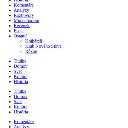
Komentáre
Analýzy
Rozhovory
Mimochodom
Recenzie
Eseje
Ostatné
Kniháreň
Klub Nového Slova
Rôzne
Titulka
Domov
Svet
Kultúra
História
Titulka
Domov
Svet
Kultúra
História
Komentáre
Analýzy