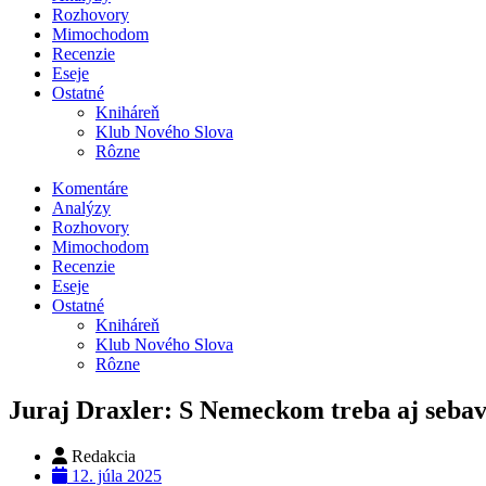
Rozhovory
Mimochodom
Recenzie
Eseje
Ostatné
Kniháreň
Klub Nového Slova
Rôzne
Komentáre
Analýzy
Rozhovory
Mimochodom
Recenzie
Eseje
Ostatné
Kniháreň
Klub Nového Slova
Rôzne
Juraj Draxler: S Nemeckom treba aj sebav
Redakcia
12. júla 2025