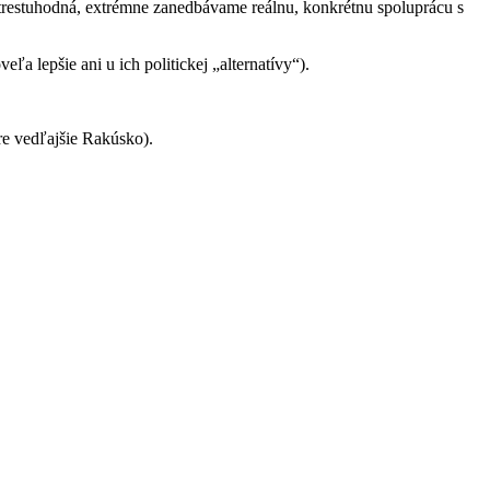
 trestuhodná, extrémne zanedbávame reálnu, konkrétnu spoluprácu s
a lepšie ani u ich politickej „alternatívy“).
pre vedľajšie Rakúsko).