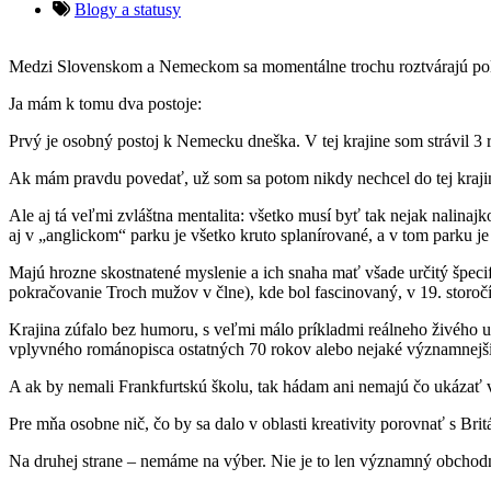
Blogy a statusy
Medzi Slovenskom a Nemeckom sa momentálne trochu roztvárajú polit
Ja mám k tomu dva postoje:
Prvý je osobný postoj k Nemecku dneška. V tej krajine som strávil 3
Ak mám pravdu povedať, už som sa potom nikdy nechcel do tej krajiny
Ale aj tá veľmi zvláštna mentalita: všetko musí byť tak nejak nalinaj
aj v „anglickom“ parku je všetko kruto splanírované, a v tom parku je 
Majú hrozne skostnatené myslenie a ich snaha mať všade určitý špecif
pokračovanie Troch mužov v člne), kde bol fascinovaný, v 19. storo
Krajina zúfalo bez humoru, s veľmi málo príkladmi reálneho živého 
vplyvného románopisca ostatných 70 rokov alebo nejaké významnejši
A ak by nemali Frankfurtskú školu, tak hádam ani nemajú čo ukázať 
Pre mňa osobne nič, čo by sa dalo v oblasti kreativity porovnať s
Na druhej strane – nemáme na výber. Nie je to len významný obchodný