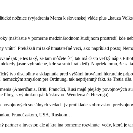
ické nožnice (vyjadrenia Merza k slovenskej vláde plus „kauza Volk
 roky (našťastie v pomerne medzinárodnom študijnom prostredí, kde neb
 vrátiť. Prekážali mi také hmatateľné veci, ako napríklad postoj Nem
kované (ak je les taký, že tam môžete ísť, tak má často veľký nápis Erh
niekedy jasne vyhradené, kde sa smú hrať deti). Napriek tomu, že sa tak
ický typ disciplíny a sklapnutia pred vyššími úrovňami hierarchie pri
čí, nemeckým zmyslom pre Ordnung, tak nepríjemný fakt, že Tretia ríša
umenia (Američania, Briti, Francúzi, Rusi majú plejády povojnových 
e filmy, s výnimkou pár kúskov od Wendersa či Herzoga).
v povojnových sociálnych vedách (v protiklade s obrovskou predvojnov
 Britániou, Francúzskom, USA, Ruskom…
 partner a investor, ale aj krajina pomerne rozvinutej vedy, ktorá je