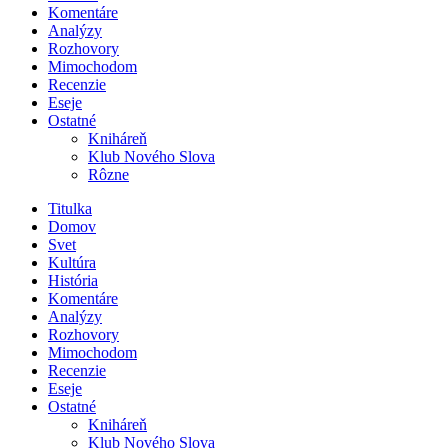
Komentáre
Analýzy
Rozhovory
Mimochodom
Recenzie
Eseje
Ostatné
Kniháreň
Klub Nového Slova
Rôzne
Titulka
Domov
Svet
Kultúra
História
Komentáre
Analýzy
Rozhovory
Mimochodom
Recenzie
Eseje
Ostatné
Kniháreň
Klub Nového Slova