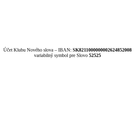
Účet Klubu Nového slova – IBAN:
SK8211000000002624852008
variabilný symbol pre Slovo
52525