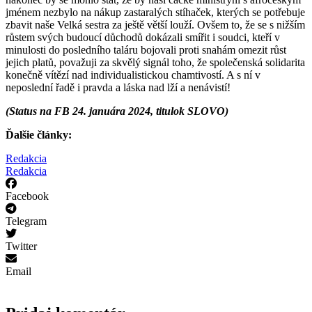
jménem nezbylo na nákup zastaralých stíhaček, kterých se potřebuje
zbavit naše Velká sestra za ještě větší louží. Ovšem to, že se s nižším
růstem svých budoucí důchodů dokázali smířit i soudci, kteří v
minulosti do posledního taláru bojovali proti snahám omezit růst
jejich platů, považuji za skvělý signál toho, že společenská solidarita
konečně vítězí nad individualistickou chamtivostí. A s ní v
neposlední řadě i pravda a láska nad lží a nenávistí!
(Status na FB 24. januára 2024, titulok SLOVO)
Ďalšie články:
Redakcia
Redakcia
Facebook
Telegram
Twitter
Email