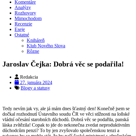
Komentáre
Analýzy
Rozhovory
Mimochodom
Recenzie
Eseje
Ostatné
Kniháreň
Klub Nového Slova
Rôzne
Jaroslav Čejka: Dobrá věc se podařila!
Redakcia
27. januára 2024
Blogy a statusy
Tedy nevím jak vy, ale já mám dnes šťastný den! Konečně jsem se
dočkal rozhodnutí Ústavního soudu ČR ve věci stížnosti na loňské
vládní očesání starobních důchodů. Dobrá věc se podařila, panská
láska zvítězila! Copak to jde do nekonečna zvedat neproduktivním
důchodcům penzi? To by jen zvyšovalo společenskou tenzi a
nakonec by se mohlo stát, že by naší čacké ministryni s afročeským