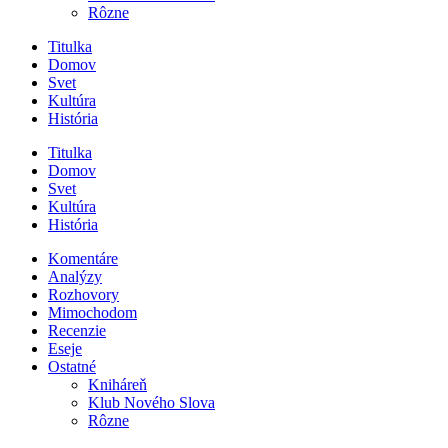
Rôzne
Titulka
Domov
Svet
Kultúra
História
Titulka
Domov
Svet
Kultúra
História
Komentáre
Analýzy
Rozhovory
Mimochodom
Recenzie
Eseje
Ostatné
Kniháreň
Klub Nového Slova
Rôzne