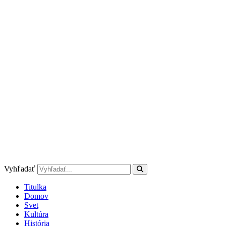
Preskočiť
na
obsah
Vyhľadať
Titulka
Domov
Svet
Kultúra
História