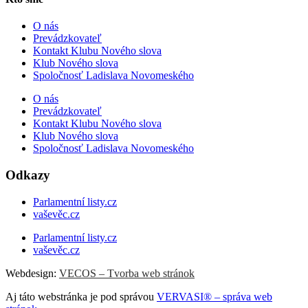
O nás
Prevádzkovateľ
Kontakt Klubu Nového slova
Klub Nového slova
Spoločnosť Ladislava Novomeského
O nás
Prevádzkovateľ
Kontakt Klubu Nového slova
Klub Nového slova
Spoločnosť Ladislava Novomeského
Odkazy
Parlamentní listy.cz
vaševěc.cz
Parlamentní listy.cz
vaševěc.cz
Webdesign:
VECOS – Tvorba web stránok
Aj táto webstránka je pod správou
VERVASI® – správa web