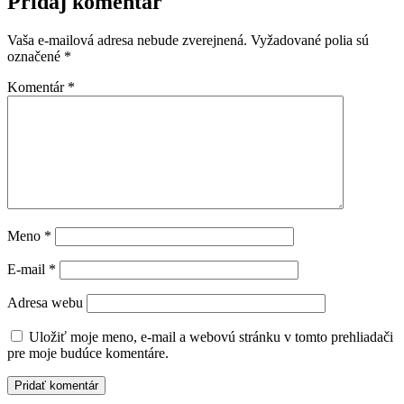
Pridaj komentár
Vaša e-mailová adresa nebude zverejnená.
Vyžadované polia sú
označené
*
Komentár
*
Meno
*
E-mail
*
Adresa webu
Uložiť moje meno, e-mail a webovú stránku v tomto prehliadači
pre moje budúce komentáre.