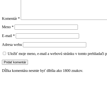
Komentár
*
Meno
*
E-mail
*
Adresa webu
Uložiť moje meno, e-mail a webovú stránku v tomto prehliadači 
Dĺžka komentára nesmie byť dlhšia ako 1800 znakov.