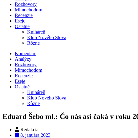
Rozhovory
Mimochodom
Recenzie
Eseje
Ostatné
Kniháreň
Klub Nového Slova
Rôzne
Komentáre
Analýzy
Rozhovory
Mimochodom
Recenzie
Eseje
Ostatné
Kniháreň
Klub Nového Slova
Rôzne
Eduard Šebo ml.: Čo nás asi čaká v roku 2
Redakcia
8. januára 2023