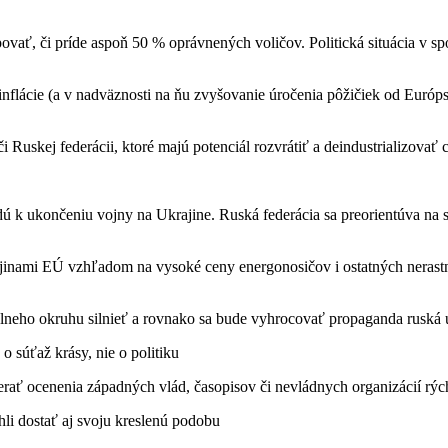
ť, či príde aspoň 50 % oprávnených voličov. Politická situácia v spolo
flácie (a v nadväznosti na ňu zvyšovanie úročenia pôžičiek od Európsk
i Ruskej federácii, ktoré majú potenciál rozvrátiť a deindustrializovať c
edú k ukončeniu vojny na Ukrajine. Ruská federácia sa preorientúva na 
ajinami EÚ vzhľadom na vysoké ceny energonosičov i ostatných neras
álneho okruhu silnieť a rovnako sa bude vyhrocovať propaganda ruská 
 súťaž krásy, nie o politiku
erať ocenenia západných vlád, časopisov či nevládnych organizácií rých
li dostať aj svoju kreslenú podobu