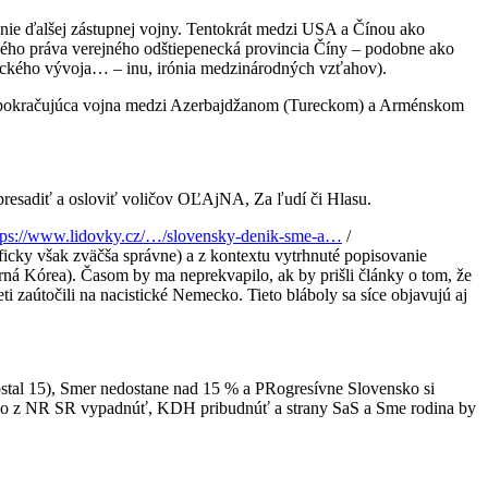
anie ďalšej zástupnej vojny. Tentokrát medzi USA a Čínou ako
ého práva verejného odštiepenecká provincia Číny – podobne ako
tického vývoja… – inu, irónia medzinárodných vzťahov).
tiež pokračujúca vojna medzi Azerbajdžanom (Tureckom) a Arménskom
presadiť a osloviť voličov OĽAjNA, Za ľudí či Hlasu.
tps://www.lidovky.cz/…/slovensky-denik-sme-a…
/
icky však zväčša správne) a z kontextu vytrhnuté popisovanie
erná Kórea). Časom by ma neprekvapilo, ak by prišli články o tom, že
eti zaútočili na nacistické Nemecko. Tieto bláboly sa síce objavujú aj
ostal 15), Smer nedostane nad 15 % a PRogresívne Slovensko si
hlo z NR SR vypadnúť, KDH pribudnúť a strany SaS a Sme rodina by