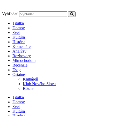
Preskočiť
na
obsah
Vyhľadať
Titulka
Domov
Svet
Kultúra
História
Komentáre
Analýzy
Rozhovory
Mimochodom
Recenzie
Eseje
Ostatné
Kniháreň
Klub Nového Slova
Rôzne
Titulka
Domov
Svet
Kultúra
História