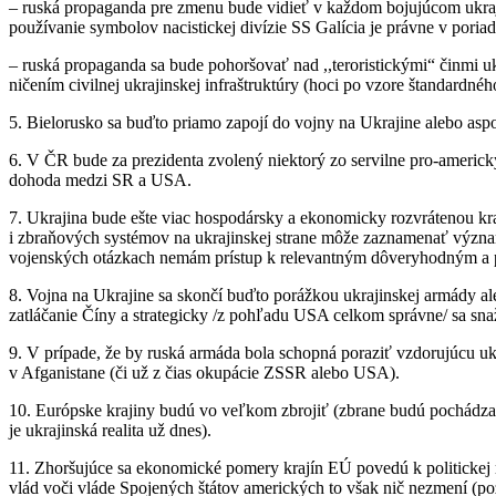
– ruská propaganda pre zmenu bude vidieť v každom bojujúcom ukrajin
používanie symbolov nacistickej divízie SS Galícia je právne v poriad
– ruská propaganda sa bude pohoršovať nad ,,teroristickými“ činmi u
ničením civilnej ukrajinskej infraštruktúry (hoci po vzore štandardn
5. Bielorusko sa buďto priamo zapojí do vojny na Ukrajine alebo asp
6. V ČR bude za prezidenta zvolený niektorý zo servilne pro-ameri
dohoda medzi SR a USA.
7. Ukrajina bude ešte viac hospodársky a ekonomicky rozvrátenou k
i zbraňových systémov na ukrajinskej strane môže zaznamenať význa
vojenských otázkach nemám prístup k relevantným dôveryhodným a 
8. Vojna na Ukrajine sa skončí buďto porážkou ukrajinskej armády al
zatláčanie Číny a strategicky /z pohľadu USA celkom správne/ sa snaži
9. V prípade, že by ruská armáda bola schopná poraziť vzdorujúcu uk
v Afganistane (či už z čias okupácie ZSSR alebo USA).
10. Európske krajiny budú vo veľkom zbrojiť (zbrane budú pochádzať 
je ukrajinská realita už dnes).
11. Zhoršujúce sa ekonomické pomery krajín EÚ povedú k politickej r
vlád voči vláde Spojených štátov amerických to však nič nezmení (poz