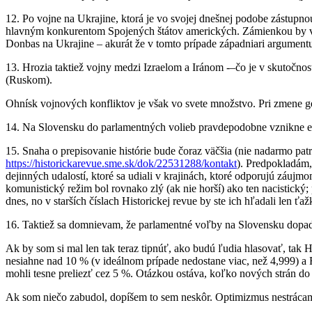
12. Po vojne na Ukrajine, ktorá je vo svojej dnešnej podobe zástup
hlavným konkurentom Spojených štátov amerických. Zámienkou by v 
Donbas na Ukrajine – akurát že v tomto prípade západniari argument
13. Hrozia taktiež vojny medzi Izraelom a Iránom -–čo je v skutočn
(Ruskom).
Ohnísk vojnových konfliktov je však vo svete množstvo. Pri zmene ge
14. Na Slovensku do parlamentných volieb pravdepodobne vznikne ešt
15. Snaha o prepisovanie histórie bude čoraz väčšia (nie nadarmo pa
https://historickarevue.sme.sk/dok/22531288/kontakt
). Predpokladám,
dejinných udalostí, ktoré sa udiali v krajinách, ktoré odporujú záuj
komunistický režim bol rovnako zlý (ak nie horší) ako ten nacistický; 
dnes, no v starších číslach Historickej revue by ste ich hľadali len ťaž
16. Taktiež sa domnievam, že parlamentné voľby na Slovensku dopad
Ak by som si mal len tak teraz tipnúť, ako budú ľudia hlasovať, tak
nesiahne nad 10 % (v ideálnom prípade nedostane viac, než 4,999
mohli tesne preliezť cez 5 %. Otázkou ostáva, koľko nových strán do
Ak som niečo zabudol, dopíšem to sem neskôr. Optimizmus nestrácam,