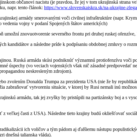
skom občanovi nacistu (je pravdou, že jej v tom ukrajinská strana ve
ku, napr. tento článok:
https://www.slovenskaiskra.sk/na-ukrajine-zleg
krajinskej armády smerovanými voči civilnej infraštruktúre (napr. Kry
ého vedenia vojny v podaní Spojených štátov amerických)
oň umožní znovuotvorenie severného frontu pri druhej ruskej ofenzíve,
ckých kandidátov a následne príde k podpísaniu obdobnej zmluvy o roz
rajinou. Ruská armáda skúsi podniknúť významnú protiofenzívu voči p
mné úspechy (vo veciach vojenských však nič zásadné predpovedať ne
propagandou neskresleným zdrojom).
ebo zvolením Donalda Trumpa za prezidenta USA (nie že by republikáni
a zabraňovať vytvoreniu situácie, v ktorej by Rusi nemali inú možnosť 
rajinskú armádu, tak jej zvyšky by pristúpili na partizánsky boj a s 
z veľkej časti z USA). Následne tieto krajiny budú okliešťovať sociáln
adikalizácii ich voličov a tým pádom aj ďalšiemu nástupu populistický
ri dnešná talianska vláda).