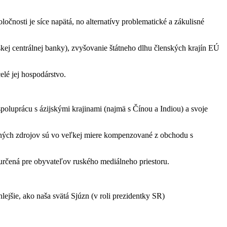
čnosti je síce napätá, no alternatívy problematické a zákulisné
ej centrálnej banky), zvyšovanie štátneho dlhu členských krajín EÚ
elé jej hospodárstvo.
spoluprácu s ázijskými krajinami (najmä s Čínou a Indiou) a svoje
tných zdrojov sú vo veľkej miere kompenzované z obchodu s
určená pre obyvateľov ruského mediálneho priestoru.
lejšie, ako naša svätá Sjúzn (v roli prezidentky SR)