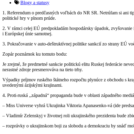
Blogy a statusy
1. Referendum o predčasných voľbách do NR SR. Netrúfam si ani tipova
politické hry v plnom prúde.
2. V rámci celej EÚ predpokladám hospodársky úpadok, zvyšovanie in
i Európskej únie samotnej.
3. Pokračovanie v auto-deštruktívnej politike sankcií zo strany EÚ voč
Zopár poznámok ku tomuto bodu:
Je zrejmé, že predmetné sankcie politickú elitu Ruskej federácie nev
nerastné zdroje presmerováva na tieto trhy.
Výpadky príjmov ruského štátneho rozpočtu plynúce z obchodu s kr
uvedenými ázijskými krajinami.
4. Proti-ruská ,,západná“ propaganda bude v oblasti západného medi
– Miss Universe vyhrá Ukrajinka Viktoria Apanasenko-vá (ide predsa o
– Vladimír Zelenskyj v životnej roli ukrajinského prezidenta bude zbi
– rozprávky o ukrajinskom boji za slobodu a demokraciu by snáď moh