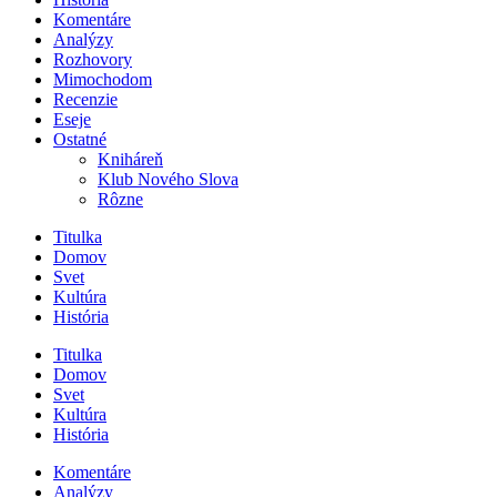
Komentáre
Analýzy
Rozhovory
Mimochodom
Recenzie
Eseje
Ostatné
Kniháreň
Klub Nového Slova
Rôzne
Titulka
Domov
Svet
Kultúra
História
Titulka
Domov
Svet
Kultúra
História
Komentáre
Analýzy