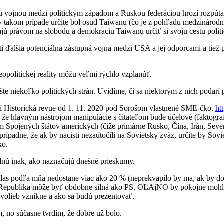
nou vojnou medzi politickým západom a Ruskou federáciou hrozí rozpút
takom prípade určite bol osud Taiwanu (čo je z pohľadu medzinárodn
ujú právom na slobodu a demokraciu Taiwanu určiť si svoju cestu poli
osti ďalšia potenciálna zástupná vojna medzi USA a jej odporcami a 
opolitickej reality môžu veľmi rýchlo vzplanúť.
e niekoľko politických strán. Uvidíme, či sa niektorým z nich podarí 
trí Historická revue od 1. 11. 2020 pod Sorošom vlastnené SME-čko.
ht
 že hlavným nástrojom manipulácie s čitateľom bude účelové (faktograf
mom Spojených štátov amerických (čiže primárne Rusko, Čína, Irán, Sev
prípadne, že ak by nacisti nezaútočili na Sovietsky zväz, určite by Sovi
ko.
nú inak, ako naznačujú dnešné prieskumy.
 Hlas podľa mňa nedostane viac ako 20 % (neprekvapilo by ma, ak by d
) a Republika môže byť obdobne silná ako PS. OĽAjNO by pokojne mo
 volieb vznikne a ako sa budú prezentovať.
 no súčasne tvrdím, že dobre už bolo.