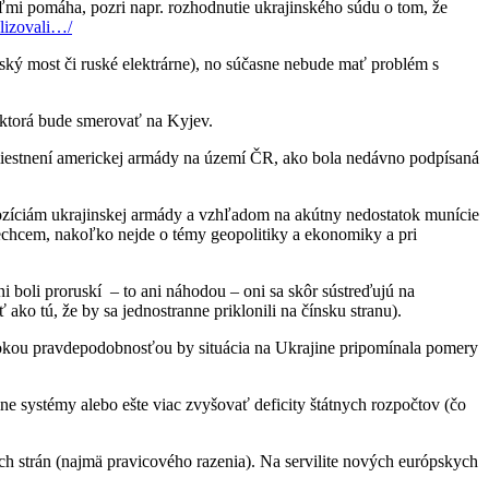
ľmi pomáha, pozri napr. rozhodnutie ukrajinského súdu o tom, že
alizovali…/
mský most či ruské elektrárne), no súčasne nebude mať problém s
 ktorá bude smerovať na Kyjev.
miestnení americkej armády na území ČR, ako bola nedávno podpísaná
ozíciám ukrajinskej armády a vzhľadom na akútny nedostatok munície
chcem, nakoľko nejde o témy geopolitiky a ekonomiky a pri
 boli proruskí – to ani náhodou – oni sa skôr sústreďujú na
ako tú, že by sa jednostranne priklonili na čínsku stranu).
vysokou pravdepodobnosťou by situácia na Ukrajine pripomínala pomery
e systémy alebo ešte viac zvyšovať deficity štátnych rozpočtov (čo
ch strán (najmä pravicového razenia). Na servilite nových európskych