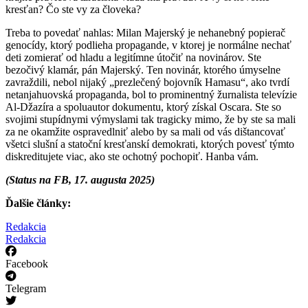
kresťan? Čo ste vy za človeka?
Treba to povedať nahlas: Milan Majerský je nehanebný popierač
genocídy, ktorý podlieha propagande, v ktorej je normálne nechať
deti zomierať od hladu a legitímne útočiť na novinárov. Ste
bezočivý klamár, pán Majerský. Ten novinár, ktorého úmyselne
zavraždili, nebol nijaký „prezlečený bojovník Hamasu“, ako tvrdí
netanjahuovská propaganda, bol to prominentný žurnalista televízie
Al-Džazíra a spoluautor dokumentu, ktorý získal Oscara. Ste so
svojimi stupídnymi výmyslami tak tragicky mimo, že by ste sa mali
za ne okamžite ospravedlniť alebo by sa mali od vás dištancovať
všetci slušní a statoční kresťanskí demokrati, ktorých povesť týmto
diskreditujete viac, ako ste ochotný pochopiť. Hanba vám.
(Status na FB, 17. augusta 2025)
Ďalšie články:
Redakcia
Redakcia
Facebook
Telegram