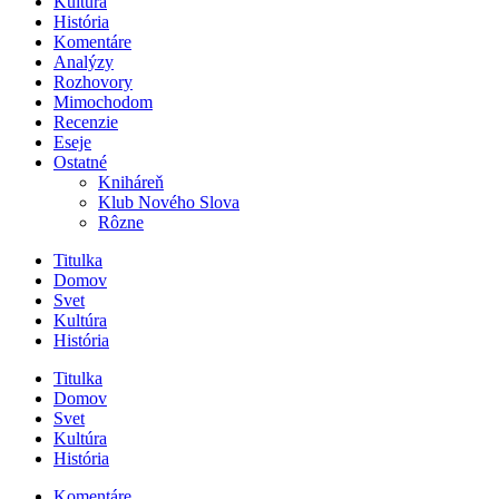
Kultúra
História
Komentáre
Analýzy
Rozhovory
Mimochodom
Recenzie
Eseje
Ostatné
Kniháreň
Klub Nového Slova
Rôzne
Titulka
Domov
Svet
Kultúra
História
Titulka
Domov
Svet
Kultúra
História
Komentáre