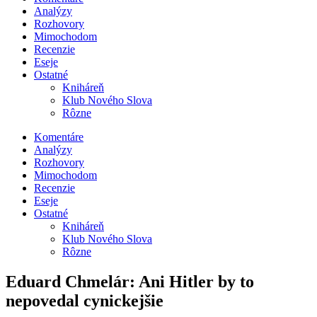
Analýzy
Rozhovory
Mimochodom
Recenzie
Eseje
Ostatné
Kniháreň
Klub Nového Slova
Rôzne
Komentáre
Analýzy
Rozhovory
Mimochodom
Recenzie
Eseje
Ostatné
Kniháreň
Klub Nového Slova
Rôzne
Eduard Chmelár: Ani Hitler by to
nepovedal cynickejšie