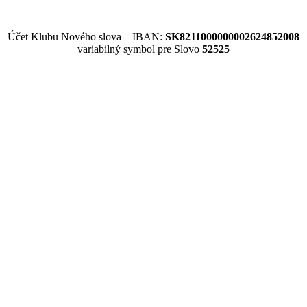
Účet Klubu Nového slova – IBAN:
SK8211000000002624852008
variabilný symbol pre Slovo
52525