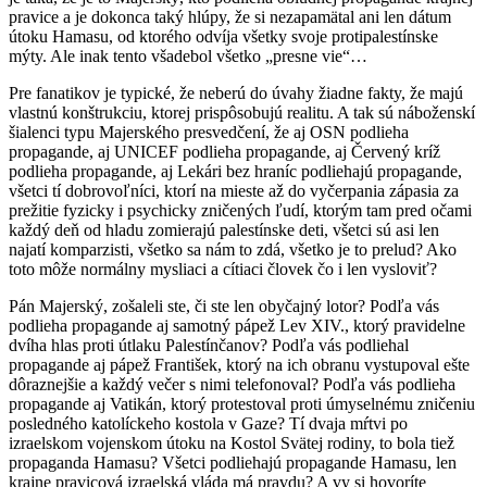
pravice a je dokonca taký hlúpy, že si nezapamätal ani len dátum
útoku Hamasu, od ktorého odvíja všetky svoje protipalestínske
mýty. Ale inak tento všadebol všetko „presne vie“…
Pre fanatikov je typické, že neberú do úvahy žiadne fakty, že majú
vlastnú konštrukciu, ktorej prispôsobujú realitu. A tak sú náboženskí
šialenci typu Majerského presvedčení, že aj OSN podlieha
propagande, aj UNICEF podlieha propagande, aj Červený kríž
podlieha propagande, aj Lekári bez hraníc podliehajú propagande,
všetci tí dobrovoľníci, ktorí na mieste až do vyčerpania zápasia za
prežitie fyzicky i psychicky zničených ľudí, ktorým tam pred očami
každý deň od hladu zomierajú palestínske deti, všetci sú asi len
najatí komparzisti, všetko sa nám to zdá, všetko je to prelud? Ako
toto môže normálny mysliaci a cítiaci človek čo i len vysloviť?
Pán Majerský, zošaleli ste, či ste len obyčajný lotor? Podľa vás
podlieha propagande aj samotný pápež Lev XIV., ktorý pravidelne
dvíha hlas proti útlaku Palestínčanov? Podľa vás podliehal
propagande aj pápež František, ktorý na ich obranu vystupoval ešte
dôraznejšie a každý večer s nimi telefonoval? Podľa vás podlieha
propagande aj Vatikán, ktorý protestoval proti úmyselnému zničeniu
posledného katolíckeho kostola v Gaze? Tí dvaja mŕtvi po
izraelskom vojenskom útoku na Kostol Svätej rodiny, to bola tiež
propaganda Hamasu? Všetci podliehajú propagande Hamasu, len
krajne pravicová izraelská vláda má pravdu? A vy si hovoríte