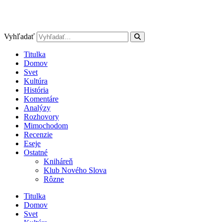
Vyhľadať
Titulka
Domov
Svet
Kultúra
História
Komentáre
Analýzy
Rozhovory
Mimochodom
Recenzie
Eseje
Ostatné
Kniháreň
Klub Nového Slova
Rôzne
Titulka
Domov
Svet