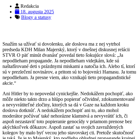
Redakcia
18. augusta 2025
Blogy a statusy
Snažím sa užívať si dovolenku, ale doslova ma z nej vytrhol
predseda KDH Milan Majerský, ktorý v dnešnej diskusnej relácii
STVR O päť minút dvanásť povedal tieto šokujúce slová: „Ja
nepodlieham propagande. Ja nepodlieham videjkám, kde sú
naštafírované deti s prázdnymi miskami a natočia ich. Alebo tí, ktorí
sú v prezlečení novinárov, a pritom sú to bojovníci Hamasu. Ja tomu
nepodlieham. Ja presne viem, ako vznikajú tieto propagandistické
akcie.“
Ani Hitler by to nepovedal cynickejšie. Nedokážem pochopiť, ako
môže niekto takto drzo a hlúpo popierať očividné, zdokumentované
a nevyvrátiteľné zločiny, ktorých sa dá v Gaze na každom kroku
doslova dotknúť. A nedokážem pochopiť ani to, ako mohol
moderátor počúvať také nehorázne klamstvá a nevyvrátiť ich, či
aspoň nezastaviť toto popieranie genocídy v priamom prenose bez
akýchkoľvek dôkazov. Aspoň zastať sa svojich zavraždených
kolegov by malo byť vecou jeho stavovskej cti. Pretože skutočnosť
je taká, že je to Majerský, kto podlieha obludnej propagande krajnej