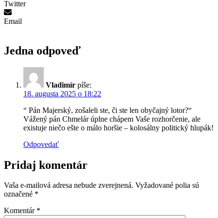
Twitter
Email
Jedna odpoveď
Vladimír
píše:
18. augusta 2025 o 18:22
“ Pán Majerský, zošaleli ste, či ste len obyčajný lotor?“
Vážený pán Chmelár úplne chápem Vaše rozhorčenie, ale
existuje niečo ešte o málo horšie – kolosálny politický hlupák!
Odpovedať
Pridaj komentár
Vaša e-mailová adresa nebude zverejnená.
Vyžadované polia sú
označené
*
Komentár
*